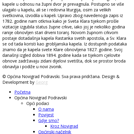
kapele u odnosu na župni dvor je prevagnula. Postupno se više
ulagalo u kapelu, ali se i redovna liturgija, osim za velikih
svetkovina, izvodila u kapeli. Upravo zbog navedenoga zapis iz
1782. godine nam otkriva kako je Sveta Klara tijekom prošle
vizitacije izgubila status župne crkve, iako joj je nekoliko godina
ranije obnovljen stari drveni toranj. Novom župnom crkvom
postaje dotadašnja kapela Rastanka svetih apostola, a Sv. Klara
se od tada koristi kao grobljanska kapela. Iz dostupnih podataka
znamo da je kapela svete Klare obnovljena 1827. godine. Svoj
današnji izgled dobiva 1894. godine kada se tijekom cjelovite
obnove zadržavaju zidani dijelovi svetišta, dok se prostor broda
obnavlja i podiže u novi zvonik.
© Općina Novigrad Podravski. Sva prava pridržana. Design &
Development by
Georg
Početna
Općina Novigrad Podravski
Opći podaci
O nama
Povijest
Gdje smo?
Kroz Novigrad
Općinski načelnik