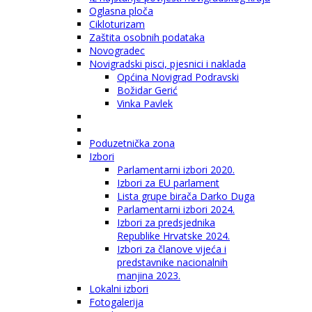
Oglasna ploča
Cikloturizam
Zaštita osobnih podataka
Novogradec
Novigradski pisci, pjesnici i naklada
Općina Novigrad Podravski
Božidar Gerić
Vinka Pavlek
Poduzetnička zona
Izbori
Parlamentarni izbori 2020.
Izbori za EU parlament
Lista grupe birača Darko Duga
Parlamentarni izbori 2024.
Izbori za predsjednika
Republike Hrvatske 2024.
Izbori za članove vijeća i
predstavnike nacionalnih
manjina 2023.
Lokalni izbori
Fotogalerija