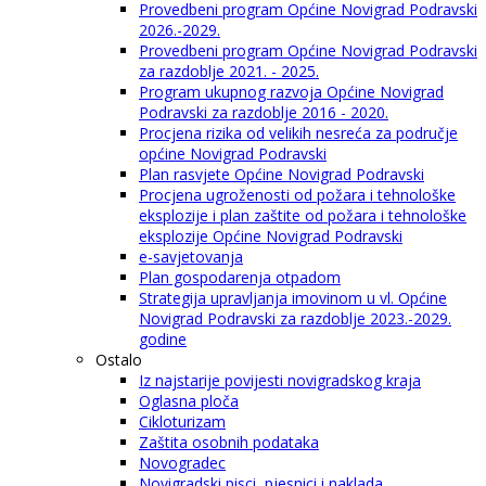
Provedbeni program Općine Novigrad Podravski
2026.-2029.
Provedbeni program Općine Novigrad Podravski
za razdoblje 2021. - 2025.
Program ukupnog razvoja Općine Novigrad
Podravski za razdoblje 2016 - 2020.
Procjena rizika od velikih nesreća za područje
općine Novigrad Podravski
Plan rasvjete Općine Novigrad Podravski
Procjena ugroženosti od požara i tehnološke
eksplozije i plan zaštite od požara i tehnološke
eksplozije Općine Novigrad Podravski
e-savjetovanja
Plan gospodarenja otpadom
Strategija upravljanja imovinom u vl. Općine
Novigrad Podravski za razdoblje 2023.-2029.
godine
Ostalo
Iz najstarije povijesti novigradskog kraja
Oglasna ploča
Cikloturizam
Zaštita osobnih podataka
Novogradec
Novigradski pisci, pjesnici i naklada