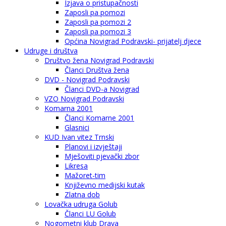
Izjava o pristupačnosti
Zaposli pa pomozi
Zaposli pa pomozi 2
Zaposli pa pomozi 3
Općina Novigrad Podravski- prijatelj djece
Udruge i društva
Društvo žena Novigrad Podravski
Članci Društva žena
DVD - Novigrad Podravski
Članci DVD-a Novigrad
VZO Novigrad Podravski
Komarna 2001
Članci Komarne 2001
Glasnici
KUD Ivan vitez Trnski
Planovi i izvještaji
Mješoviti pjevački zbor
Likresa
Mažoret-tim
Književno medijski kutak
Zlatna dob
Lovačka udruga Golub
Članci LU Golub
Nogometni klub Drava