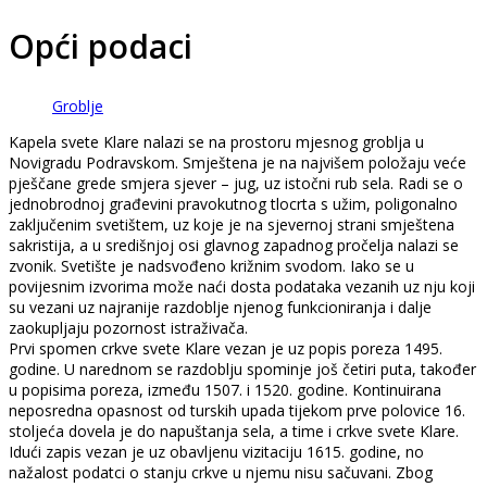
Opći podaci
Groblje
Kapela svete Klare nalazi se na prostoru mjesnog groblja u
Novigradu Podravskom. Smještena je na najvišem položaju veće
pješčane grede smjera sjever – jug, uz istočni rub sela. Radi se o
jednobrodnoj građevini pravokutnog tlocrta s užim, poligonalno
zaključenim svetištem, uz koje je na sjevernoj strani smještena
sakristija, a u središnjoj osi glavnog zapadnog pročelja nalazi se
zvonik. Svetište je nadsvođeno križnim svodom. Iako se u
povijesnim izvorima može naći dosta podataka vezanih uz nju koji
su vezani uz najranije razdoblje njenog funkcioniranja i dalje
zaokupljaju pozornost istraživača.
Prvi spomen crkve svete Klare vezan je uz popis poreza 1495.
godine. U narednom se razdoblju spominje još četiri puta, također
u popisima poreza, između 1507. i 1520. godine. Kontinuirana
neposredna opasnost od turskih upada tijekom prve polovice 16.
stoljeća dovela je do napuštanja sela, a time i crkve svete Klare.
Idući zapis vezan je uz obavljenu vizitaciju 1615. godine, no
nažalost podatci o stanju crkve u njemu nisu sačuvani. Zbog