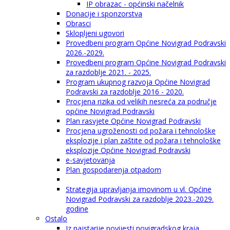
IP obrazac - općinski načelnik
Donacije i sponzorstva
Obrasci
Sklopljeni ugovori
Provedbeni program Općine Novigrad Podravski
2026.-2029.
Provedbeni program Općine Novigrad Podravski
za razdoblje 2021. - 2025.
Program ukupnog razvoja Općine Novigrad
Podravski za razdoblje 2016 - 2020.
Procjena rizika od velikih nesreća za područje
općine Novigrad Podravski
Plan rasvjete Općine Novigrad Podravski
Procjena ugroženosti od požara i tehnološke
eksplozije i plan zaštite od požara i tehnološke
eksplozije Općine Novigrad Podravski
e-savjetovanja
Plan gospodarenja otpadom
Strategija upravljanja imovinom u vl. Općine
Novigrad Podravski za razdoblje 2023.-2029.
godine
Ostalo
Iz najstarije povijesti novigradskog kraja