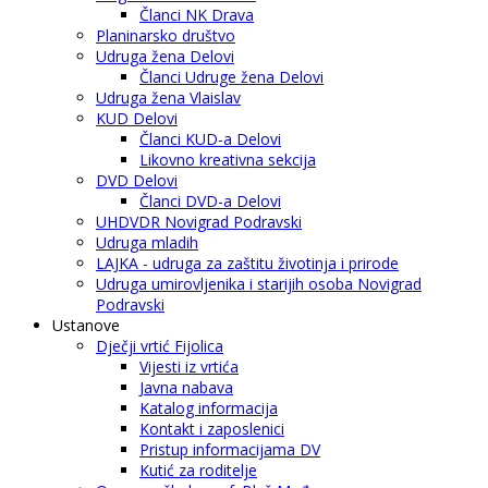
Članci NK Drava
Planinarsko društvo
Udruga žena Delovi
Članci Udruge žena Delovi
Udruga žena Vlaislav
KUD Delovi
Članci KUD-a Delovi
Likovno kreativna sekcija
DVD Delovi
Članci DVD-a Delovi
UHDVDR Novigrad Podravski
Udruga mladih
LAJKA - udruga za zaštitu životinja i prirode
Udruga umirovljenika i starijih osoba Novigrad
Podravski
Ustanove
Dječji vrtić Fijolica
Vijesti iz vrtića
Javna nabava
Katalog informacija
Kontakt i zaposlenici
Pristup informacijama DV
Kutić za roditelje