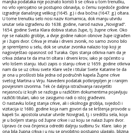
manjka podataka nije poznato koristi li se crkva u tom trenutku,
no vrlo vjerojatno se postupno obnavlja, o čemu svjedoče godine
izgradnje današnjeg velikog (1645. g.) i dva bočna (1647. g.) oltara.
U tome trenutku selo nosi naziv Komarnica, dok manju utvrdu
unutar sela izgrađenu do 1638. godine, narod naziva „Novigrad“.
1654. godine Sveta Klara dobiva status župe, tj. župne crkve. Oko
nje se nalazilo groblje, a dvije godine nakon obnove župe izgrađen
je i župni dvor. Crkva je imala i drveni zvonik, no samo zvono bilo
je spremljeno u selu, dok se unutar zvonika nalazio top koji je
nagoviještao opasnost od Turaka. Opis stanja otkriva nam da je
crkva zidana te da ima tri oltara i drveni krov, iako je općenito u
vrlo lošem stanju. Idući zapis o stanju crkve iz 1659. godine otkriva
nam da se uz crkvu svete Klare veže i titular Svete Katarine te da
je ona u prošlosti bila jedna od područnih kapela Župne crkve
svetog Martina u Virju. Navedeni podatak potkrijepljen je i ranijim
povijesnim izvorima. Tek će daljnja istraživanja rasvijetliti
nejasnoću iz kojih se razloga u različitim dokumentima pojavljuju
različiti titulari, iako se zasigurno radi o istoj građevini.
O nastavku lošeg stanja crkve, ali i okolnoga groblja, svjedoči i
vizitacija iz 1680. godine koja nam govori da se krštenja provode u
kapeli Sv. apostola unutar utvrde Novigrad, tj. i središtu sela, koja
je u boljem stanju od župne crkve i uz koju se nalazi župni dvor.
Upravo će ova činjenica odrediti daljnju sudbinu Sv. Klare. Iako je
ona bila župna crkva i u nju se prvobitno postupno ulagalo, blizina