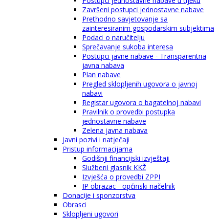
Postupci jednostavne nabave u tijeku
Završeni postupci jednostavne nabave
Prethodno savjetovanje sa
zainteresiranim gospodarskim subjektima
Podaci o naručitelju
Sprečavanje sukoba interesa
Postupci javne nabave - Transparentna
javna nabava
Plan nabave
Pregled sklopljenih ugovora o javnoj
nabavi
Registar ugovora o bagatelnoj nabavi
Pravilnik o provedbi postupka
jednostavne nabave
Zelena javna nabava
Javni pozivi i natječaji
Pristup informacijama
Godišnji financijski izvještaji
Službeni glasnik KKŽ
Izvješća o provedbi ZPPI
IP obrazac - općinski načelnik
Donacije i sponzorstva
Obrasci
Sklopljeni ugovori