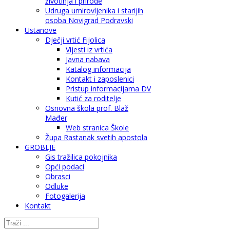
životinja i prirode
Udruga umirovljenika i starijih
osoba Novigrad Podravski
Ustanove
Dječji vrtić Fijolica
Vijesti iz vrtića
Javna nabava
Katalog informacija
Kontakt i zaposlenici
Pristup informacijama DV
Kutić za roditelje
Osnovna škola prof. Blaž
Mađer
Web stranica Škole
Župa Rastanak svetih apostola
GROBLJE
Gis tražilica pokojnika
Opći podaci
Obrasci
Odluke
Fotogalerija
Kontakt