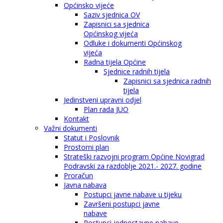
Općinsko vijeće
Saziv sjednica OV
Zapisnici sa sjednica
Općinskog vijeća
Odluke i dokumenti Općinskog
vijeća
Radna tijela Općine
Sjednice radnih tijela
Zapisnici sa sjednica radnih
tijela
Jedinstveni upravni odjel
Plan rada JUO
Kontakt
Važni dokumenti
Statut i Poslovnik
Prostorni plan
Strateški razvojni program Općine Novigrad
Podravski za razdoblje 2021.- 2027. godine
Proračun
Javna nabava
Postupci javne nabave u tijeku
Završeni postupci javne
nabave
Postupci jednostavne nabave