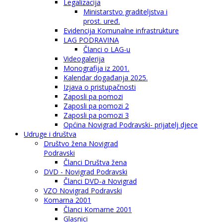
Legalizacija
Ministarstvo graditeljstva i
prost. uređ.
Evidencija Komunalne infrastrukture
LAG PODRAVINA
Članci o LAG-u
Videogalerija
Monografija iz 2001.
Kalendar događanja 2025.
Izjava o pristupačnosti
Zaposli pa pomozi
Zaposli pa pomozi 2
Zaposli pa pomozi 3
Općina Novigrad Podravski- prijatelj djece
Udruge i društva
Društvo žena Novigrad
Podravski
Članci Društva žena
DVD - Novigrad Podravski
Članci DVD-a Novigrad
VZO Novigrad Podravski
Komarna 2001
Članci Komarne 2001
Glasnici