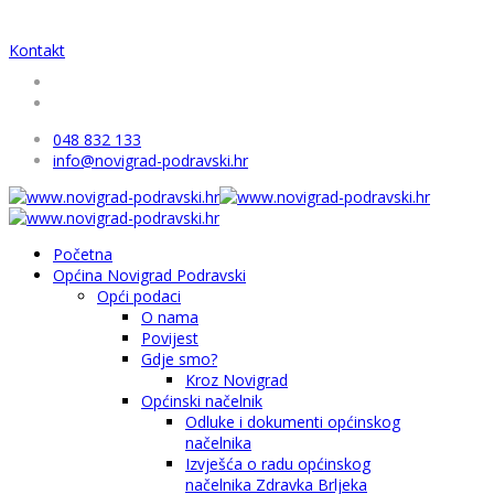
Kontakt
048 832 133
info@novigrad-podravski.hr
Početna
Općina Novigrad Podravski
Opći podaci
O nama
Povijest
Gdje smo?
Kroz Novigrad
Općinski načelnik
Odluke i dokumenti općinskog
načelnika
Izvješća o radu općinskog
načelnika Zdravka Brljeka