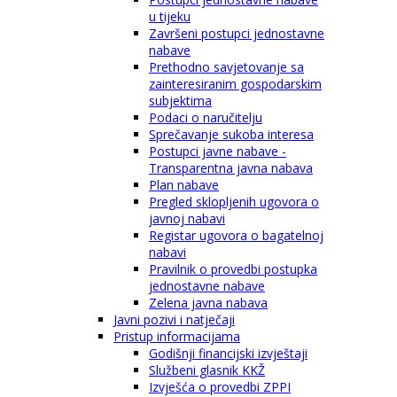
u tijeku
Završeni postupci jednostavne
nabave
Prethodno savjetovanje sa
zainteresiranim gospodarskim
subjektima
Podaci o naručitelju
Sprečavanje sukoba interesa
Postupci javne nabave -
Transparentna javna nabava
Plan nabave
Pregled sklopljenih ugovora o
javnoj nabavi
Registar ugovora o bagatelnoj
nabavi
Pravilnik o provedbi postupka
jednostavne nabave
Zelena javna nabava
Javni pozivi i natječaji
Pristup informacijama
Godišnji financijski izvještaji
Službeni glasnik KKŽ
Izvješća o provedbi ZPPI