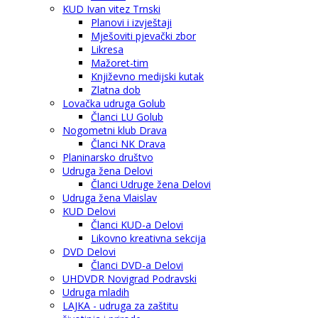
KUD Ivan vitez Trnski
Planovi i izvještaji
Mješoviti pjevački zbor
Likresa
Mažoret-tim
Književno medijski kutak
Zlatna dob
Lovačka udruga Golub
Članci LU Golub
Nogometni klub Drava
Članci NK Drava
Planinarsko društvo
Udruga žena Delovi
Članci Udruge žena Delovi
Udruga žena Vlaislav
KUD Delovi
Članci KUD-a Delovi
Likovno kreativna sekcija
DVD Delovi
Članci DVD-a Delovi
UHDVDR Novigrad Podravski
Udruga mladih
LAJKA - udruga za zaštitu