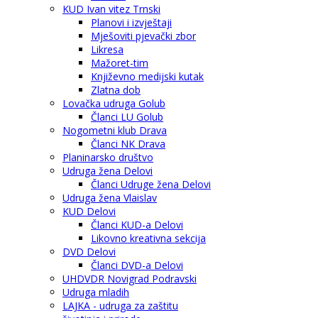
KUD Ivan vitez Trnski
Planovi i izvještaji
Mješoviti pjevački zbor
Likresa
Mažoret-tim
Književno medijski kutak
Zlatna dob
Lovačka udruga Golub
Članci LU Golub
Nogometni klub Drava
Članci NK Drava
Planinarsko društvo
Udruga žena Delovi
Članci Udruge žena Delovi
Udruga žena Vlaislav
KUD Delovi
Članci KUD-a Delovi
Likovno kreativna sekcija
DVD Delovi
Članci DVD-a Delovi
UHDVDR Novigrad Podravski
Udruga mladih
LAJKA - udruga za zaštitu