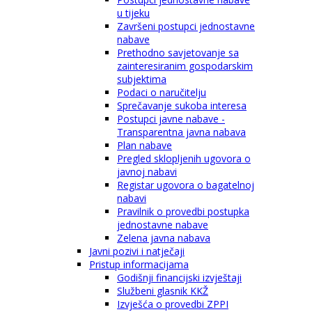
u tijeku
Završeni postupci jednostavne
nabave
Prethodno savjetovanje sa
zainteresiranim gospodarskim
subjektima
Podaci o naručitelju
Sprečavanje sukoba interesa
Postupci javne nabave -
Transparentna javna nabava
Plan nabave
Pregled sklopljenih ugovora o
javnoj nabavi
Registar ugovora o bagatelnoj
nabavi
Pravilnik o provedbi postupka
jednostavne nabave
Zelena javna nabava
Javni pozivi i natječaji
Pristup informacijama
Godišnji financijski izvještaji
Službeni glasnik KKŽ
Izvješća o provedbi ZPPI