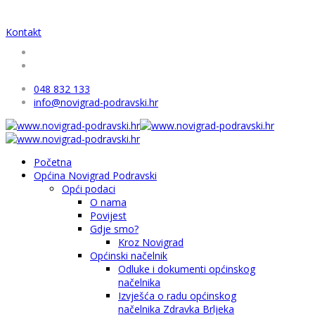
Kontakt
048 832 133
info@novigrad-podravski.hr
Početna
Općina Novigrad Podravski
Opći podaci
O nama
Povijest
Gdje smo?
Kroz Novigrad
Općinski načelnik
Odluke i dokumenti općinskog
načelnika
Izvješća o radu općinskog
načelnika Zdravka Brljeka