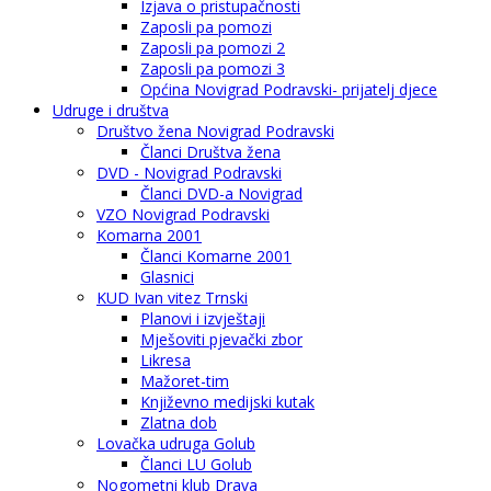
Izjava o pristupačnosti
Zaposli pa pomozi
Zaposli pa pomozi 2
Zaposli pa pomozi 3
Općina Novigrad Podravski- prijatelj djece
Udruge i društva
Društvo žena Novigrad Podravski
Članci Društva žena
DVD - Novigrad Podravski
Članci DVD-a Novigrad
VZO Novigrad Podravski
Komarna 2001
Članci Komarne 2001
Glasnici
KUD Ivan vitez Trnski
Planovi i izvještaji
Mješoviti pjevački zbor
Likresa
Mažoret-tim
Književno medijski kutak
Zlatna dob
Lovačka udruga Golub
Članci LU Golub
Nogometni klub Drava