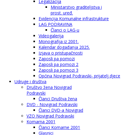
Legalizacija
Ministarstvo graditeljstva i
prost. uređ.
Evidencija Komunalne infrastrukture
LAG PODRAVINA
Članci o LAG-u
Videogalerija
Monografija iz 2001.
Kalendar događanja 2025.
Izjava o pristupačnosti
Zaposli pa pomozi
Zaposli pa pomozi 2
Zaposli pa pomozi 3
Općina Novigrad Podravski- prijatelj djece
Udruge i društva
Društvo žena Novigrad
Podravski
Članci Društva žena
DVD - Novigrad Podravski
Članci DVD-a Novigrad
VZO Novigrad Podravski
Komarna 2001
Članci Komarne 2001
Glasnici