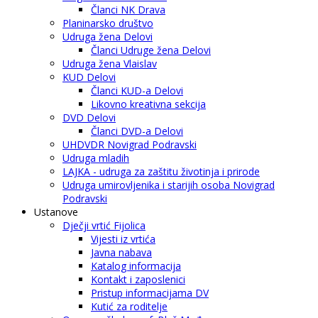
Članci NK Drava
Planinarsko društvo
Udruga žena Delovi
Članci Udruge žena Delovi
Udruga žena Vlaislav
KUD Delovi
Članci KUD-a Delovi
Likovno kreativna sekcija
DVD Delovi
Članci DVD-a Delovi
UHDVDR Novigrad Podravski
Udruga mladih
LAJKA - udruga za zaštitu životinja i prirode
Udruga umirovljenika i starijih osoba Novigrad
Podravski
Ustanove
Dječji vrtić Fijolica
Vijesti iz vrtića
Javna nabava
Katalog informacija
Kontakt i zaposlenici
Pristup informacijama DV
Kutić za roditelje