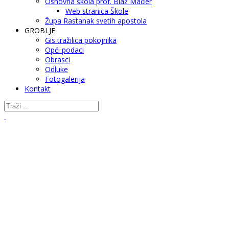
Osnovna škola prof. Blaž Mađer
Web stranica Škole
Župa Rastanak svetih apostola
GROBLJE
Gis tražilica pokojnika
Opći podaci
Obrasci
Odluke
Fotogalerija
Kontakt