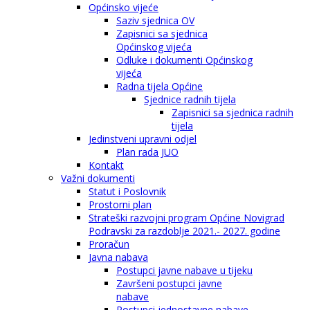
Općinsko vijeće
Saziv sjednica OV
Zapisnici sa sjednica
Općinskog vijeća
Odluke i dokumenti Općinskog
vijeća
Radna tijela Općine
Sjednice radnih tijela
Zapisnici sa sjednica radnih
tijela
Jedinstveni upravni odjel
Plan rada JUO
Kontakt
Važni dokumenti
Statut i Poslovnik
Prostorni plan
Strateški razvojni program Općine Novigrad
Podravski za razdoblje 2021.- 2027. godine
Proračun
Javna nabava
Postupci javne nabave u tijeku
Završeni postupci javne
nabave
Postupci jednostavne nabave