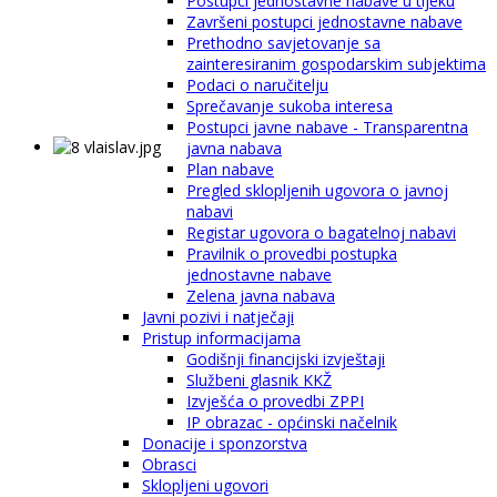
Postupci jednostavne nabave u tijeku
Završeni postupci jednostavne nabave
Prethodno savjetovanje sa
zainteresiranim gospodarskim subjektima
Podaci o naručitelju
Sprečavanje sukoba interesa
Postupci javne nabave - Transparentna
javna nabava
Plan nabave
Pregled sklopljenih ugovora o javnoj
nabavi
Registar ugovora o bagatelnoj nabavi
Pravilnik o provedbi postupka
jednostavne nabave
Zelena javna nabava
Javni pozivi i natječaji
Pristup informacijama
Godišnji financijski izvještaji
Službeni glasnik KKŽ
Izvješća o provedbi ZPPI
IP obrazac - općinski načelnik
Donacije i sponzorstva
Obrasci
Sklopljeni ugovori