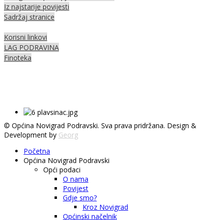
Iz najstarije povijesti
Sadržaj stranice
Korisni linkovi
LAG PODRAVINA
Finoteka
© Općina Novigrad Podravski. Sva prava pridržana. Design &
Development by
Georg
Početna
Općina Novigrad Podravski
Opći podaci
O nama
Povijest
Gdje smo?
Kroz Novigrad
Općinski načelnik