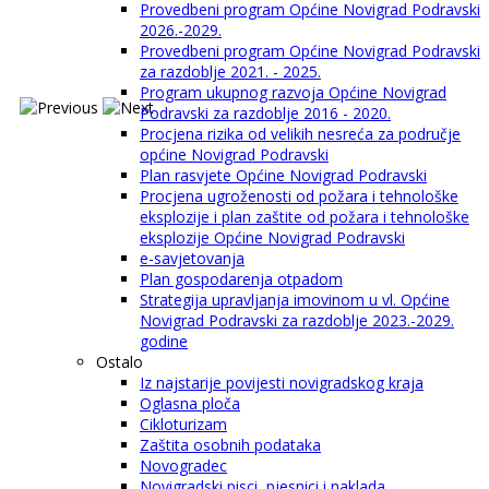
Provedbeni program Općine Novigrad Podravski
2026.-2029.
Provedbeni program Općine Novigrad Podravski
za razdoblje 2021. - 2025.
Program ukupnog razvoja Općine Novigrad
Podravski za razdoblje 2016 - 2020.
Procjena rizika od velikih nesreća za područje
općine Novigrad Podravski
Plan rasvjete Općine Novigrad Podravski
Procjena ugroženosti od požara i tehnološke
eksplozije i plan zaštite od požara i tehnološke
eksplozije Općine Novigrad Podravski
e-savjetovanja
Plan gospodarenja otpadom
Strategija upravljanja imovinom u vl. Općine
Novigrad Podravski za razdoblje 2023.-2029.
godine
Ostalo
Iz najstarije povijesti novigradskog kraja
Oglasna ploča
Cikloturizam
Zaštita osobnih podataka
Novogradec
Novigradski pisci, pjesnici i naklada