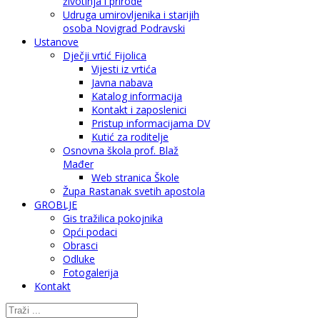
životinja i prirode
Udruga umirovljenika i starijih
osoba Novigrad Podravski
Ustanove
Dječji vrtić Fijolica
Vijesti iz vrtića
Javna nabava
Katalog informacija
Kontakt i zaposlenici
Pristup informacijama DV
Kutić za roditelje
Osnovna škola prof. Blaž
Mađer
Web stranica Škole
Župa Rastanak svetih apostola
GROBLJE
Gis tražilica pokojnika
Opći podaci
Obrasci
Odluke
Fotogalerija
Kontakt