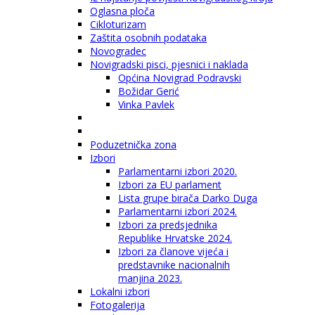
Oglasna ploča
Cikloturizam
Zaštita osobnih podataka
Novogradec
Novigradski pisci, pjesnici i naklada
Općina Novigrad Podravski
Božidar Gerić
Vinka Pavlek
Poduzetnička zona
Izbori
Parlamentarni izbori 2020.
Izbori za EU parlament
Lista grupe birača Darko Duga
Parlamentarni izbori 2024.
Izbori za predsjednika
Republike Hrvatske 2024.
Izbori za članove vijeća i
predstavnike nacionalnih
manjina 2023.
Lokalni izbori
Fotogalerija