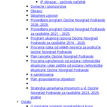
IP obrazac - općinski načelnik
Donacije i sponzorstva
Obrasci
Sklopljeni ugovori
Provedbeni program Općine Novigrad Podravski
2026.-2029.
Provedbeni program Općine Novigrad Podravski
za razdoblje 2021. - 2025.
Program ukupnog razvoja Općine Novigrad
Podravski za razdoblje 2016 - 2020.
Procjena rizika od velikih nesreća za područje
općine Novigrad Podravski
Plan rasvjete Općine Novigrad Podravski
Procjena ugroženosti od požara i tehnološke
eksplozije i plan zaštite od požara i tehnološke
eksplozije Općine Novigrad Podravski
e-savjetovanja
Plan gospodarenja otpadom
Strategija upravljanja imovinom u vl. Općine
Novigrad Podravski za razdoblje 2023.-2029.
godine
Ostalo
Iz najstarije povijesti novigradskog kraja