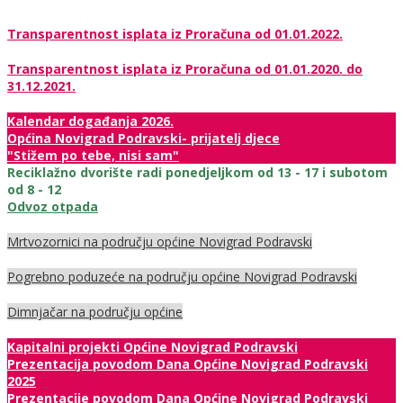
Transparentnost isplata iz Proračuna od 01.01.2022.
Transparentnost isplata iz Proračuna od 01.01.2020. do
31.12.2021.
Kalendar događanja 2026.
Općina Novigrad Podravski- prijatelj djece
"Stižem po tebe, nisi sam"
Reciklažno dvorište radi ponedjeljkom od 13 - 17 i subotom
od 8 - 12
Odvoz otpada
Mrtvozornici na području općine Novigrad Podravski
Pogrebno poduzeće na području općine Novigrad Podravski
Dimnjačar na području općine
Kapitalni projekti Općine Novigrad Podravski
Prezentacija povodom Dana Općine Novigrad Podravski
2025
Prezentacije povodom Dana Općine Novigrad Podravski