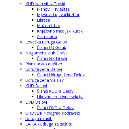
KUD Ivan vitez Trnski
Planovi i izvještaji
Mješoviti pjevački zbor
Likresa
Mažoret-tim
Književno medijski kutak
Zlatna dob
Lovačka udruga Golub
Članci LU Golub
Nogometni klub Drava
Članci NK Drava
Planinarsko društvo
Udruga žena Delovi
Članci Udruge žena Delovi
Udruga žena Vlaislav
KUD Delovi
Članci KUD-a Delovi
Likovno kreativna sekcija
DVD Delovi
Članci DVD-a Delovi
UHDVDR Novigrad Podravski
Udruga mladih
LAJKA - udruga za zaštitu