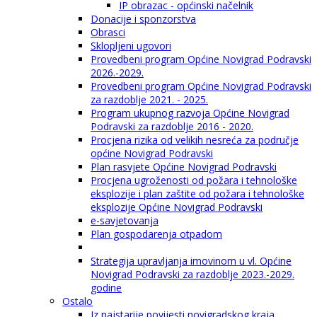
IP obrazac - općinski načelnik
Donacije i sponzorstva
Obrasci
Sklopljeni ugovori
Provedbeni program Općine Novigrad Podravski
2026.-2029.
Provedbeni program Općine Novigrad Podravski
za razdoblje 2021. - 2025.
Program ukupnog razvoja Općine Novigrad
Podravski za razdoblje 2016 - 2020.
Procjena rizika od velikih nesreća za područje
općine Novigrad Podravski
Plan rasvjete Općine Novigrad Podravski
Procjena ugroženosti od požara i tehnološke
eksplozije i plan zaštite od požara i tehnološke
eksplozije Općine Novigrad Podravski
e-savjetovanja
Plan gospodarenja otpadom
Strategija upravljanja imovinom u vl. Općine
Novigrad Podravski za razdoblje 2023.-2029.
godine
Ostalo
Iz najstarije povijesti novigradskog kraja