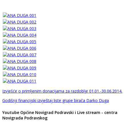
Izvješće o primljenim donacijama za razdoblje 01.01.-30.06.2014.
Godišnji financijski izvještaj liste grupe birača Darko Duga
Youtube Općine Novigrad Podravski i Live stream - centra
Novigrada Podravskog