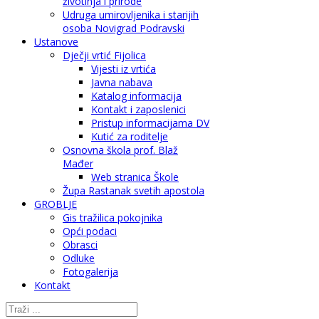
životinja i prirode
Udruga umirovljenika i starijih
osoba Novigrad Podravski
Ustanove
Dječji vrtić Fijolica
Vijesti iz vrtića
Javna nabava
Katalog informacija
Kontakt i zaposlenici
Pristup informacijama DV
Kutić za roditelje
Osnovna škola prof. Blaž
Mađer
Web stranica Škole
Župa Rastanak svetih apostola
GROBLJE
Gis tražilica pokojnika
Opći podaci
Obrasci
Odluke
Fotogalerija
Kontakt