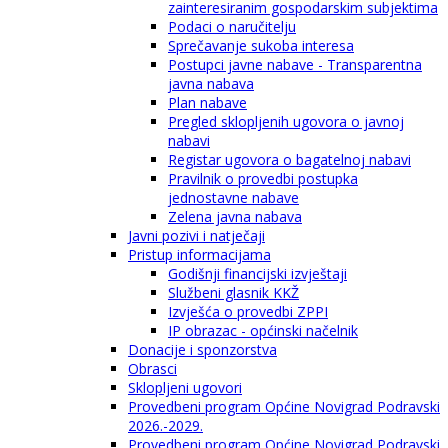
zainteresiranim gospodarskim subjektima
Podaci o naručitelju
Sprečavanje sukoba interesa
Postupci javne nabave - Transparentna
javna nabava
Plan nabave
Pregled sklopljenih ugovora o javnoj
nabavi
Registar ugovora o bagatelnoj nabavi
Pravilnik o provedbi postupka
jednostavne nabave
Zelena javna nabava
Javni pozivi i natječaji
Pristup informacijama
Godišnji financijski izvještaji
Službeni glasnik KKŽ
Izvješća o provedbi ZPPI
IP obrazac - općinski načelnik
Donacije i sponzorstva
Obrasci
Sklopljeni ugovori
Provedbeni program Općine Novigrad Podravski
2026.-2029.
Provedbeni program Općine Novigrad Podravski