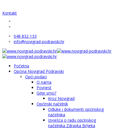
Kontakt
048 832 133
info@novigrad-podravski.hr
Početna
Općina Novigrad Podravski
Opći podaci
O nama
Povijest
Gdje smo?
Kroz Novigrad
Općinski načelnik
Odluke i dokumenti općinskog
načelnika
Izvješća o radu općinskog
načelnika Zdravka Brljeka