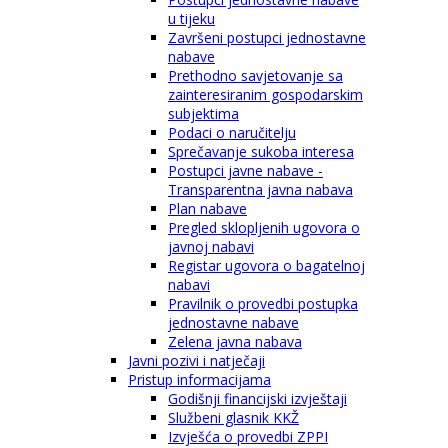
u tijeku
Završeni postupci jednostavne
nabave
Prethodno savjetovanje sa
zainteresiranim gospodarskim
subjektima
Podaci o naručitelju
Sprečavanje sukoba interesa
Postupci javne nabave -
Transparentna javna nabava
Plan nabave
Pregled sklopljenih ugovora o
javnoj nabavi
Registar ugovora o bagatelnoj
nabavi
Pravilnik o provedbi postupka
jednostavne nabave
Zelena javna nabava
Javni pozivi i natječaji
Pristup informacijama
Godišnji financijski izvještaji
Službeni glasnik KKŽ
Izvješća o provedbi ZPPI