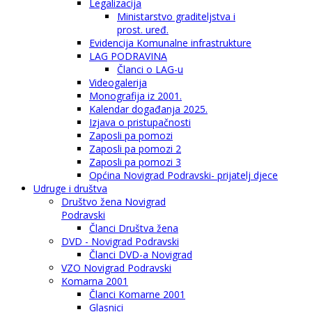
Legalizacija
Ministarstvo graditeljstva i
prost. uređ.
Evidencija Komunalne infrastrukture
LAG PODRAVINA
Članci o LAG-u
Videogalerija
Monografija iz 2001.
Kalendar događanja 2025.
Izjava o pristupačnosti
Zaposli pa pomozi
Zaposli pa pomozi 2
Zaposli pa pomozi 3
Općina Novigrad Podravski- prijatelj djece
Udruge i društva
Društvo žena Novigrad
Podravski
Članci Društva žena
DVD - Novigrad Podravski
Članci DVD-a Novigrad
VZO Novigrad Podravski
Komarna 2001
Članci Komarne 2001
Glasnici