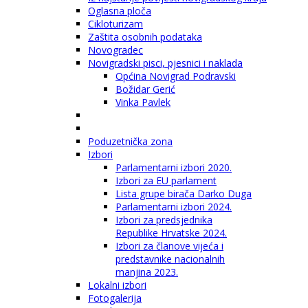
Oglasna ploča
Cikloturizam
Zaštita osobnih podataka
Novogradec
Novigradski pisci, pjesnici i naklada
Općina Novigrad Podravski
Božidar Gerić
Vinka Pavlek
Poduzetnička zona
Izbori
Parlamentarni izbori 2020.
Izbori za EU parlament
Lista grupe birača Darko Duga
Parlamentarni izbori 2024.
Izbori za predsjednika
Republike Hrvatske 2024.
Izbori za članove vijeća i
predstavnike nacionalnih
manjina 2023.
Lokalni izbori
Fotogalerija