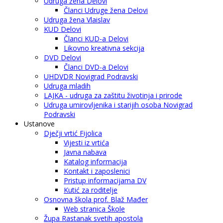
Udruga žena Delovi
Članci Udruge žena Delovi
Udruga žena Vlaislav
KUD Delovi
Članci KUD-a Delovi
Likovno kreativna sekcija
DVD Delovi
Članci DVD-a Delovi
UHDVDR Novigrad Podravski
Udruga mladih
LAJKA - udruga za zaštitu životinja i prirode
Udruga umirovljenika i starijih osoba Novigrad
Podravski
Ustanove
Dječji vrtić Fijolica
Vijesti iz vrtića
Javna nabava
Katalog informacija
Kontakt i zaposlenici
Pristup informacijama DV
Kutić za roditelje
Osnovna škola prof. Blaž Mađer
Web stranica Škole
Župa Rastanak svetih apostola