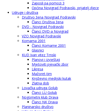
Zaposli pa pomozi 3
Općina Novigrad Podravski- prijatelj djece
Udruge i društva
Društvo žena Novigrad Podravski
Članci Društva žena
DVD - Novigrad Podravski
Članci DVD-a Novigrad
VZO Novigrad Podravski
Komarna 2001
Članci Komarne 2001
Glasnici
KUD Ivan vitez Trnski
Planovi i izvještaji
Mješoviti pjevački zbor
Likresa
Mažoret-tim
Književno medijski kutak
Zlatna dob
Lovačka udruga Golub
Članci LU Golub
Nogometni klub Drava
Članci NK Drava
Planinarsko društvo