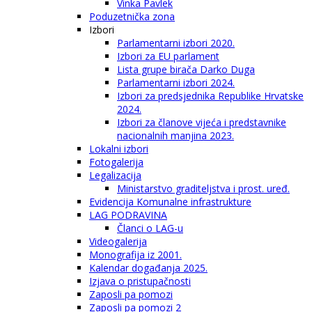
Vinka Pavlek
Poduzetnička zona
Izbori
Parlamentarni izbori 2020.
Izbori za EU parlament
Lista grupe birača Darko Duga
Parlamentarni izbori 2024.
Izbori za predsjednika Republike Hrvatske
2024.
Izbori za članove vijeća i predstavnike
nacionalnih manjina 2023.
Lokalni izbori
Fotogalerija
Legalizacija
Ministarstvo graditeljstva i prost. uređ.
Evidencija Komunalne infrastrukture
LAG PODRAVINA
Članci o LAG-u
Videogalerija
Monografija iz 2001.
Kalendar događanja 2025.
Izjava o pristupačnosti
Zaposli pa pomozi
Zaposli pa pomozi 2