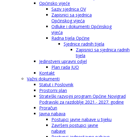
Općinsko vijeće
Saziv sjednica OV
Zapisnici sa sjednica
Općinskog vijeća
Odluke i dokumenti Općinskog
vijeća
Radna tijela Općine
Sjednice radnih tijela
Zapisnici sa sjednica radnih
tijela
Jedinstveni upravni odjel
Plan rada JUO
Kontakt
Važni dokumenti
Statut i Poslovnik
Prostorni plan
Strateški razvojni program Općine Novigrad
Podravski za razdoblje 2021.- 2027. godine
Proračun
Javna nabava
Postupci javne nabave u tijeku
Završeni postupci javne
nabave
Postupci jednostavne nabave