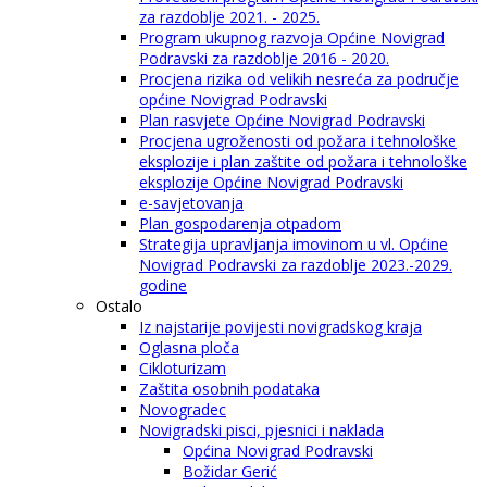
za razdoblje 2021. - 2025.
Program ukupnog razvoja Općine Novigrad
Podravski za razdoblje 2016 - 2020.
Procjena rizika od velikih nesreća za područje
općine Novigrad Podravski
Plan rasvjete Općine Novigrad Podravski
Procjena ugroženosti od požara i tehnološke
eksplozije i plan zaštite od požara i tehnološke
eksplozije Općine Novigrad Podravski
e-savjetovanja
Plan gospodarenja otpadom
Strategija upravljanja imovinom u vl. Općine
Novigrad Podravski za razdoblje 2023.-2029.
godine
Ostalo
Iz najstarije povijesti novigradskog kraja
Oglasna ploča
Cikloturizam
Zaštita osobnih podataka
Novogradec
Novigradski pisci, pjesnici i naklada
Općina Novigrad Podravski
Božidar Gerić