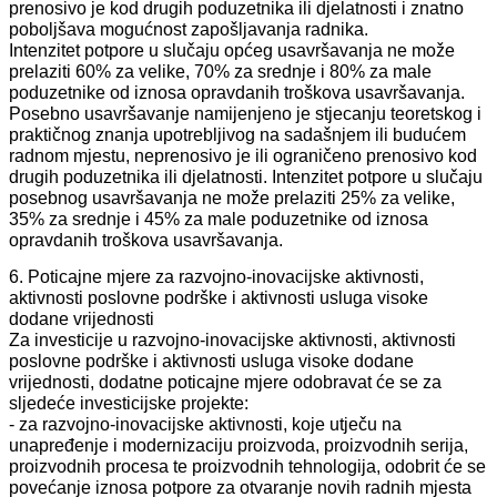
prenosivo je kod drugih poduzetnika ili djelatnosti i znatno
poboljšava mogućnost zapošljavanja radnika.
Intenzitet potpore u slučaju općeg usavršavanja ne može
prelaziti 60% za velike, 70% za srednje i 80% za male
poduzetnike od iznosa opravdanih troškova usavršavanja.
Posebno usavršavanje namijenjeno je stjecanju teoretskog i
praktičnog znanja upotrebljivog na sadašnjem ili budućem
radnom mjestu, neprenosivo je ili ograničeno prenosivo kod
drugih poduzetnika ili djelatnosti. Intenzitet potpore u slučaju
posebnog usavršavanja ne može prelaziti 25% za velike,
35% za srednje i 45% za male poduzetnike od iznosa
opravdanih troškova usavršavanja.
6. Poticajne mjere za razvojno-inovacijske aktivnosti,
aktivnosti poslovne podrške i aktivnosti usluga visoke
dodane vrijednosti
Za investicije u razvojno-inovacijske aktivnosti, aktivnosti
poslovne podrške i aktivnosti usluga visoke dodane
vrijednosti, dodatne poticajne mjere odobravat će se za
sljedeće investicijske projekte:
- za razvojno-inovacijske aktivnosti, koje utječu na
unapređenje i modernizaciju proizvoda, proizvodnih serija,
proizvodnih procesa te proizvodnih tehnologija, odobrit će se
povećanje iznosa potpore za otvaranje novih radnih mjesta