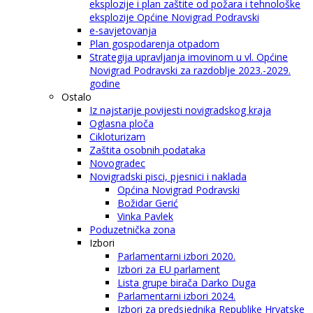
eksplozije i plan zaštite od požara i tehnološke
eksplozije Općine Novigrad Podravski
e-savjetovanja
Plan gospodarenja otpadom
Strategija upravljanja imovinom u vl. Općine
Novigrad Podravski za razdoblje 2023.-2029.
godine
Ostalo
Iz najstarije povijesti novigradskog kraja
Oglasna ploča
Cikloturizam
Zaštita osobnih podataka
Novogradec
Novigradski pisci, pjesnici i naklada
Općina Novigrad Podravski
Božidar Gerić
Vinka Pavlek
Poduzetnička zona
Izbori
Parlamentarni izbori 2020.
Izbori za EU parlament
Lista grupe birača Darko Duga
Parlamentarni izbori 2024.
Izbori za predsjednika Republike Hrvatske