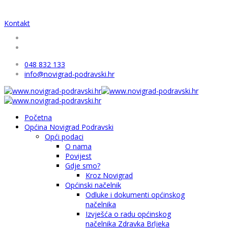
Kontakt
048 832 133
info@novigrad-podravski.hr
Početna
Općina Novigrad Podravski
Opći podaci
O nama
Povijest
Gdje smo?
Kroz Novigrad
Općinski načelnik
Odluke i dokumenti općinskog
načelnika
Izvješća o radu općinskog
načelnika Zdravka Brljeka