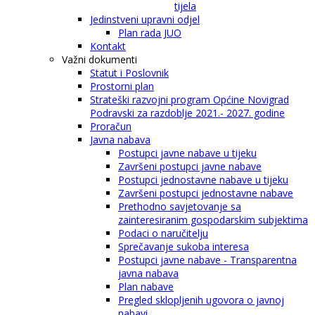
tijela
Jedinstveni upravni odjel
Plan rada JUO
Kontakt
Važni dokumenti
Statut i Poslovnik
Prostorni plan
Strateški razvojni program Općine Novigrad
Podravski za razdoblje 2021.- 2027. godine
Proračun
Javna nabava
Postupci javne nabave u tijeku
Završeni postupci javne nabave
Postupci jednostavne nabave u tijeku
Završeni postupci jednostavne nabave
Prethodno savjetovanje sa
zainteresiranim gospodarskim subjektima
Podaci o naručitelju
Sprečavanje sukoba interesa
Postupci javne nabave - Transparentna
javna nabava
Plan nabave
Pregled sklopljenih ugovora o javnoj
nabavi