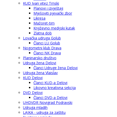
KUD Ivan vitez Trnski
Planovi i izvještaji
Mješoviti pjevački zbor
Likresa
Mažoret-tim
Književno medijski kutak
Zlatna dob
Lovačka udruga Golub
Članci LU Golub
Nogometni klub Drava
Članci NK Drava
Planinarsko društvo
Udruga žena Delovi
Članci Udruge žena Delovi
Udruga žena Vlaislav
KUD Delovi
Članci KUD-a Delovi
Likovno kreativna sekcija
DVD Delovi
Članci DVD-a Delovi
UHDVDR Novigrad Podravski
Udruga mladih
LAJKA - udruga za zaštitu