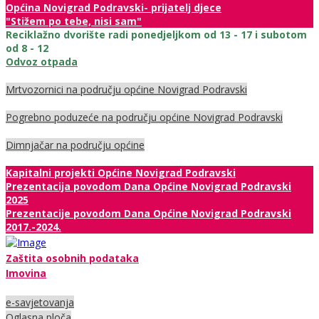
Općina Novigrad Podravski- prijatelj djece
"Stižem po tebe, nisi sam"
Reciklažno dvorište radi ponedjeljkom od 13 - 17 i subotom
od 8 - 12
Odvoz otpada
Mrtvozornici na području općine Novigrad Podravski
Pogrebno poduzeće na području općine Novigrad Podravski
Dimnjačar na području općine
Kapitalni projekti Općine Novigrad Podravski
Prezentacija povodom Dana Općine Novigrad Podravski
2025
Prezentacije povodom Dana Općine Novigrad Podravski
2017.-2024.
Zaštita osobnih podataka
Imovina
e-savjetovanja
Oglasna ploča