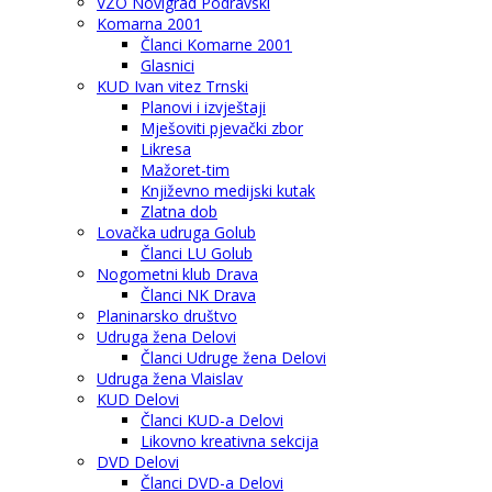
VZO Novigrad Podravski
Komarna 2001
Članci Komarne 2001
Glasnici
KUD Ivan vitez Trnski
Planovi i izvještaji
Mješoviti pjevački zbor
Likresa
Mažoret-tim
Književno medijski kutak
Zlatna dob
Lovačka udruga Golub
Članci LU Golub
Nogometni klub Drava
Članci NK Drava
Planinarsko društvo
Udruga žena Delovi
Članci Udruge žena Delovi
Udruga žena Vlaislav
KUD Delovi
Članci KUD-a Delovi
Likovno kreativna sekcija
DVD Delovi
Članci DVD-a Delovi