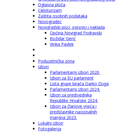
Oglasna ploča
Cikloturizam
Zaštita osobnih podataka
Novogradec
Novigradski pisci, pjesnici i naklada
Općina Novigrad Podravski
Božidar Gerić
Vinka Pavlek
Poduzetnička zona
Izbori
Parlamentarni izbori 2020.
Izbori za EU parlament
Lista grupe birača Darko Duga
Parlamentarni izbori 2024.
Izbori za predsjednika
Republike Hrvatske 2024.
Izbori za članove vijeća i
predstavnike nacionalnih
manjina 2023.
Lokalni izbori
Fotogalerija