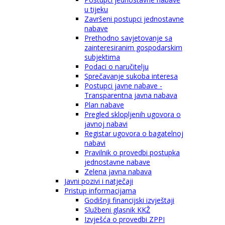
u tijeku
Završeni postupci jednostavne
nabave
Prethodno savjetovanje sa
zainteresiranim gospodarskim
subjektima
Podaci o naručitelju
Sprečavanje sukoba interesa
Postupci javne nabave -
Transparentna javna nabava
Plan nabave
Pregled sklopljenih ugovora o
javnoj nabavi
Registar ugovora o bagatelnoj
nabavi
Pravilnik o provedbi postupka
jednostavne nabave
Zelena javna nabava
Javni pozivi i natječaji
Pristup informacijama
Godišnji financijski izvještaji
Službeni glasnik KKŽ
Izvješća o provedbi ZPPI