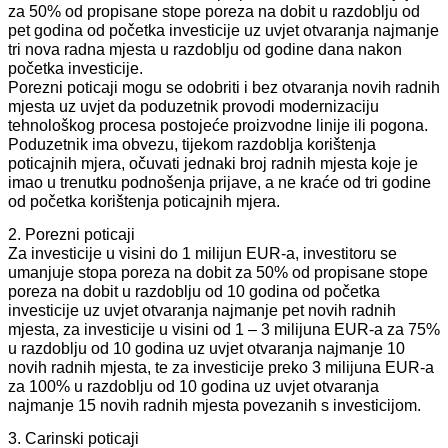
za 50% od propisane stope poreza na dobit u razdoblju od
pet godina od početka investicije uz uvjet otvaranja najmanje
tri nova radna mjesta u razdoblju od godine dana nakon
početka investicije.
Porezni poticaji mogu se odobriti i bez otvaranja novih radnih
mjesta uz uvjet da poduzetnik provodi modernizaciju
tehnološkog procesa postojeće proizvodne linije ili pogona.
Poduzetnik ima obvezu, tijekom razdoblja korištenja
poticajnih mjera, očuvati jednaki broj radnih mjesta koje je
imao u trenutku podnošenja prijave, a ne kraće od tri godine
od početka korištenja poticajnih mjera.
2. Porezni poticaji
Za investicije u visini do 1 milijun EUR-a, investitoru se
umanjuje stopa poreza na dobit za 50% od propisane stope
poreza na dobit u razdoblju od 10 godina od početka
investicije uz uvjet otvaranja najmanje pet novih radnih
mjesta, za investicije u visini od 1 – 3 milijuna EUR-a za 75%
u razdoblju od 10 godina uz uvjet otvaranja najmanje 10
novih radnih mjesta, te za investicije preko 3 milijuna EUR-a
za 100% u razdoblju od 10 godina uz uvjet otvaranja
najmanje 15 novih radnih mjesta povezanih s investicijom.
3. Carinski poticaji