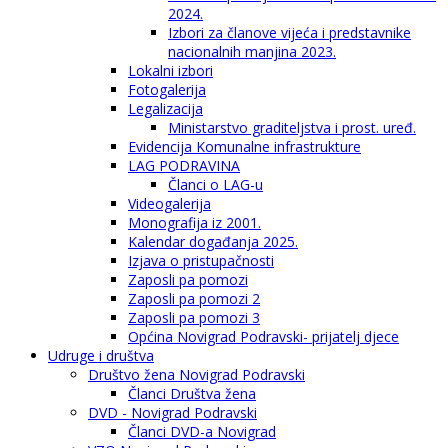
2024.
Izbori za članove vijeća i predstavnike
nacionalnih manjina 2023.
Lokalni izbori
Fotogalerija
Legalizacija
Ministarstvo graditeljstva i prost. uređ.
Evidencija Komunalne infrastrukture
LAG PODRAVINA
Članci o LAG-u
Videogalerija
Monografija iz 2001.
Kalendar događanja 2025.
Izjava o pristupačnosti
Zaposli pa pomozi
Zaposli pa pomozi 2
Zaposli pa pomozi 3
Općina Novigrad Podravski- prijatelj djece
Udruge i društva
Društvo žena Novigrad Podravski
Članci Društva žena
DVD - Novigrad Podravski
Članci DVD-a Novigrad