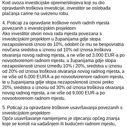
Kod uvoza investicijske opreme/strojeva koji su dio
opravdanih troškova investicije, investitor se oslobađa
plaćanja carine na uvezenu robu.
4. Poticaji za opravdane troškove novih radnih mjesta
povezanih s investicijskim projektom
Ako investitor otvori nova rada mjesta povezana s
investicijskim projektom u županijama gdje stopa
nezaposlenosti iznosi do 10%, odobrit će mu se bespovratna
novčana sredstva u iznosu od 10% od iznosa troškova
otvaranja novog radnog mjesta, a ne više od 3.000 EUR-a po
novootvorenom radnom mjestu, u županijama gdje stopa
nezaposlenosti iznosi između 10% i 20%, sredstva u iznosu
od 20% od iznosa troškova otvaranja novog radnog mjesta, a
ne više od 6.000 EURA-a po novootvorenom radnom mjestu,
te u županijama gdje stopa nezaposlenosti iznosi preko
20%, sredstva u iznosu od 30% od iznosa troškova otvaranja
novog radnog mjesta, a ne više od 9.000 EUR-a po
novootvorenom radnom mjestu.
5. Poticaji za opravdane troškove usavršavanja povezanih s
investicijskim projektom
Opće usavršavanje namijenjeno je stjecanju općeg znanja
koje se koristi na sadašnjem ili budućem radnom mjestu,