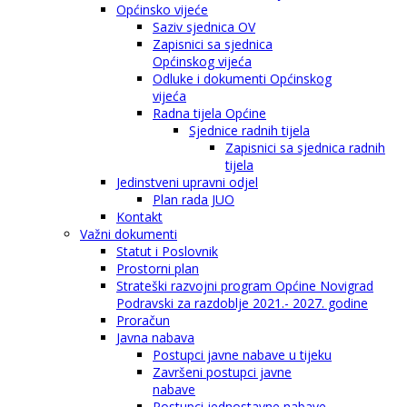
Općinsko vijeće
Saziv sjednica OV
Zapisnici sa sjednica
Općinskog vijeća
Odluke i dokumenti Općinskog
vijeća
Radna tijela Općine
Sjednice radnih tijela
Zapisnici sa sjednica radnih
tijela
Jedinstveni upravni odjel
Plan rada JUO
Kontakt
Važni dokumenti
Statut i Poslovnik
Prostorni plan
Strateški razvojni program Općine Novigrad
Podravski za razdoblje 2021.- 2027. godine
Proračun
Javna nabava
Postupci javne nabave u tijeku
Završeni postupci javne
nabave
Postupci jednostavne nabave