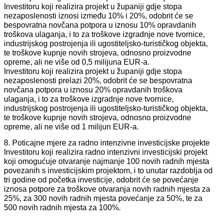
Investitoru koji realizira projekt u županiji gdje stopa
nezaposlenosti iznosi između 10% i 20%, odobrit će se
bespovratna novčana potpora u iznosu 10% opravdanih
troškova ulaganja, i to za troškove izgradnje nove tvornice,
industrijskog postrojenja ili ugostiteljsko-turističkog objekta,
te troškove kupnje novih strojeva, odnosno proizvodne
opreme, ali ne više od 0,5 milijuna EUR-a.
Investitoru koji realizira projekt u županiji gdje stopa
nezaposlenosti prelazi 20%, odobrit će se bespovratna
novčana potpora u iznosu 20% opravdanih troškova
ulaganja, i to za troškove izgradnje nove tvornice,
industrijskog postrojenja ili ugostiteljsko-turističkog objekta,
te troškove kupnje novih strojeva, odnosno proizvodne
opreme, ali ne više od 1 milijun EUR-a.
8. Poticajne mjere za radno intenzivne investicijske projekte
Investitoru koji realizira radno intenzivni investicijski projekt
koji omogućuje otvaranje najmanje 100 novih radnih mjesta
povezanih s investicijskim projektom, i to unutar razdoblja od
tri godine od početka investicije, odobrit će se povećanje
iznosa potpore za troškove otvaranja novih radnih mjesta za
25%, za 300 novih radnih mjesta povećanje za 50%, te za
500 novih radnih mjesta za 100%.