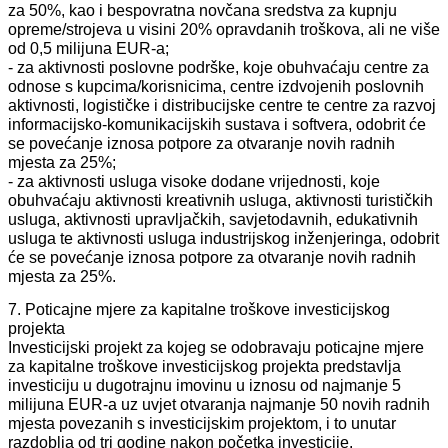
za 50%, kao i bespovratna novčana sredstva za kupnju
opreme/strojeva u visini 20% opravdanih troškova, ali ne više
od 0,5 milijuna EUR-a;
- za aktivnosti poslovne podrške, koje obuhvaćaju centre za
odnose s kupcima/korisnicima, centre izdvojenih poslovnih
aktivnosti, logističke i distribucijske centre te centre za razvoj
informacijsko-komunikacijskih sustava i softvera, odobrit će
se povećanje iznosa potpore za otvaranje novih radnih
mjesta za 25%;
- za aktivnosti usluga visoke dodane vrijednosti, koje
obuhvaćaju aktivnosti kreativnih usluga, aktivnosti turističkih
usluga, aktivnosti upravljačkih, savjetodavnih, edukativnih
usluga te aktivnosti usluga industrijskog inženjeringa, odobrit
će se povećanje iznosa potpore za otvaranje novih radnih
mjesta za 25%.
7. Poticajne mjere za kapitalne troškove investicijskog
projekta
Investicijski projekt za kojeg se odobravaju poticajne mjere
za kapitalne troškove investicijskog projekta predstavlja
investiciju u dugotrajnu imovinu u iznosu od najmanje 5
milijuna EUR-a uz uvjet otvaranja najmanje 50 novih radnih
mjesta povezanih s investicijskim projektom, i to unutar
razdoblja od tri godine nakon početka investicije.