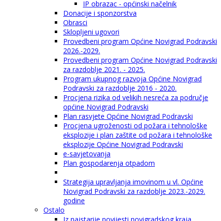
IP obrazac - općinski načelnik
Donacije i sponzorstva
Obrasci
Sklopljeni ugovori
Provedbeni program Općine Novigrad Podravski
2026.-2029.
Provedbeni program Općine Novigrad Podravski
za razdoblje 2021. - 2025.
Program ukupnog razvoja Općine Novigrad
Podravski za razdoblje 2016 - 2020.
Procjena rizika od velikih nesreća za područje
općine Novigrad Podravski
Plan rasvjete Općine Novigrad Podravski
Procjena ugroženosti od požara i tehnološke
eksplozije i plan zaštite od požara i tehnološke
eksplozije Općine Novigrad Podravski
e-savjetovanja
Plan gospodarenja otpadom
Strategija upravljanja imovinom u vl. Općine
Novigrad Podravski za razdoblje 2023.-2029.
godine
Ostalo
Iz najstarije povijesti novigradskog kraja