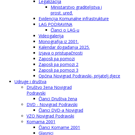
Legalizacija
Ministarstvo graditeljstva i
prost. uređ.
Evidencija Komunalne infrastrukture
LAG PODRAVINA
Članci o LAG-u
Videogalerija
Monografija iz 2001.
Kalendar događanja 2025.
Izjava o pristupačnosti
Zaposli pa pomozi
Zaposli pa pomozi 2
Zaposli pa pomozi 3
Općina Novigrad Podravski- prijatelj djece
Udruge i društva
Društvo žena Novigrad
Podravski
Članci Društva žena
DVD - Novigrad Podravski
Članci DVD-a Novigrad
VZO Novigrad Podravski
Komarna 2001
Članci Komarne 2001
Glasnici