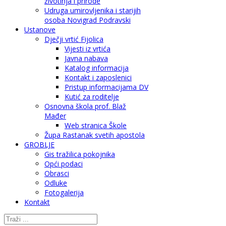
životinja i prirode
Udruga umirovljenika i starijih
osoba Novigrad Podravski
Ustanove
Dječji vrtić Fijolica
Vijesti iz vrtića
Javna nabava
Katalog informacija
Kontakt i zaposlenici
Pristup informacijama DV
Kutić za roditelje
Osnovna škola prof. Blaž
Mađer
Web stranica Škole
Župa Rastanak svetih apostola
GROBLJE
Gis tražilica pokojnika
Opći podaci
Obrasci
Odluke
Fotogalerija
Kontakt