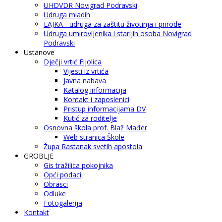
UHDVDR Novigrad Podravski
Udruga mladih
LAJKA - udruga za zaštitu životinja i prirode
Udruga umirovljenika i starijih osoba Novigrad
Podravski
Ustanove
Dječji vrtić Fijolica
Vijesti iz vrtića
Javna nabava
Katalog informacija
Kontakt i zaposlenici
Pristup informacijama DV
Kutić za roditelje
Osnovna škola prof. Blaž Mađer
Web stranica Škole
Župa Rastanak svetih apostola
GROBLJE
Gis tražilica pokojnika
Opći podaci
Obrasci
Odluke
Fotogalerija
Kontakt