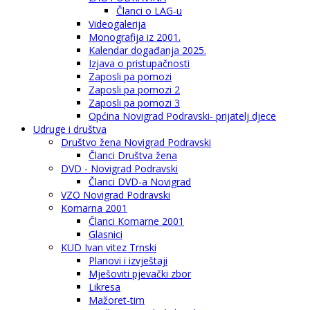
Članci o LAG-u
Videogalerija
Monografija iz 2001.
Kalendar događanja 2025.
Izjava o pristupačnosti
Zaposli pa pomozi
Zaposli pa pomozi 2
Zaposli pa pomozi 3
Općina Novigrad Podravski- prijatelj djece
Udruge i društva
Društvo žena Novigrad Podravski
Članci Društva žena
DVD - Novigrad Podravski
Članci DVD-a Novigrad
VZO Novigrad Podravski
Komarna 2001
Članci Komarne 2001
Glasnici
KUD Ivan vitez Trnski
Planovi i izvještaji
Mješoviti pjevački zbor
Likresa
Mažoret-tim