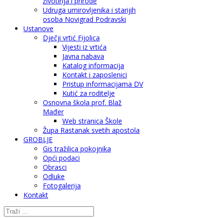
životinja i prirode
Udruga umirovljenika i starijih
osoba Novigrad Podravski
Ustanove
Dječji vrtić Fijolica
Vijesti iz vrtića
Javna nabava
Katalog informacija
Kontakt i zaposlenici
Pristup informacijama DV
Kutić za roditelje
Osnovna škola prof. Blaž
Mađer
Web stranica Škole
Župa Rastanak svetih apostola
GROBLJE
Gis tražilica pokojnika
Opći podaci
Obrasci
Odluke
Fotogalerija
Kontakt