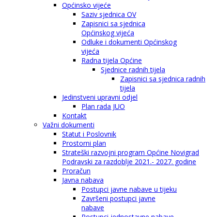
Općinsko vijeće
Saziv sjednica OV
Zapisnici sa sjednica
Općinskog vijeća
Odluke i dokumenti Općinskog
vijeća
Radna tijela Općine
Sjednice radnih tijela
Zapisnici sa sjednica radnih
tijela
Jedinstveni upravni odjel
Plan rada JUO
Kontakt
Važni dokumenti
Statut i Poslovnik
Prostorni plan
Strateški razvojni program Općine Novigrad
Podravski za razdoblje 2021.- 2027. godine
Proračun
Javna nabava
Postupci javne nabave u tijeku
Završeni postupci javne
nabave
Postupci jednostavne nabave