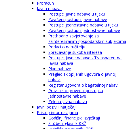
Proračun
Javna nabava
Postupci javne nabave u tijeku
Završeni postupci javne nabave
Postupci jednostavne nabave u tijeku
Završeni postupci jednostavne nabave
Prethodno savjetovanje sa
zainteresiranim gospodarskim subjektima
Podaci o naručitelju
Sprečavanje sukoba interesa
Postupci javne nabave - Transparentna
javna nabava
Plan nabave
Pregled sklopljenih ugovora o javnoj
nabavi
Registar ugovora o bagatelnoj nabavi
Pravilnik o provedbi postupka
jednostavne nabave
Zelena javna nabava
Javni pozivi i natječaji
Pristup informacijama
Godišnji financijski izvještaji
Službeni glasnik KKŽ
Izvješća o provedbi ZPPI