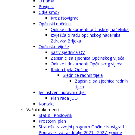
O nama
Povijest
Gdje smo?
Kroz Novigrad
Općinski načelnik
Odluke i dokumenti općinskog načelnika
Izvješća o radu općinskog načelnika
Zdravka Brljeka
Općinsko vijeće
Saziv sjednica OV
Zapisnici sa sjednica Općinskog vijeća
Odluke i dokumenti Općinskog vijeća
Radna tijela Općine
Sjednice radnih tijela
Zapisnici sa sjednica radnih
tijela
Jedinstveni upravni odjel
Plan rada JUO
Kontakt
Važni dokumenti
Statut i Poslovnik
Prostorni plan
Strateški razvojni program Općine Novigrad
Podravski za razdoblje 2021.- 2027. godine