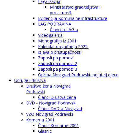
Legalizacija
Ministarstvo graditeljstva i
prost. uređ.
Evidencija Komunalne infrastrukture
LAG PODRAVINA
Članci o LAG-u
Videogalerija
Monografija iz 2001.
Kalendar događanja 2025.
Izjava o pristupačnosti
Zaposli pa pomozi
Zaposli pa pomozi 2
Zaposli pa pomozi 3
Općina Novigrad Podravski- prijatelj djece
Udruge i društva
Društvo žena Novigrad
Podravski
Članci Društva žena
DVD - Novigrad Podravski
Članci DVD-a Novigrad
VZO Novigrad Podravski
Komarna 2001
Članci Komarne 2001
Glasnici