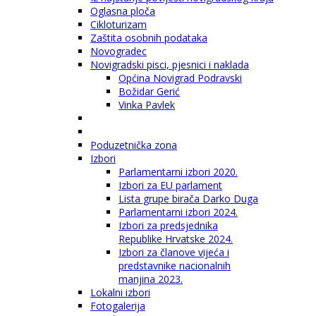
Oglasna ploča
Cikloturizam
Zaštita osobnih podataka
Novogradec
Novigradski pisci, pjesnici i naklada
Općina Novigrad Podravski
Božidar Gerić
Vinka Pavlek
Poduzetnička zona
Izbori
Parlamentarni izbori 2020.
Izbori za EU parlament
Lista grupe birača Darko Duga
Parlamentarni izbori 2024.
Izbori za predsjednika
Republike Hrvatske 2024.
Izbori za članove vijeća i
predstavnike nacionalnih
manjina 2023.
Lokalni izbori
Fotogalerija