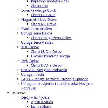
Književno medijski kutak
Zlatna dob
Lovačka udruga Golub
Članci LU Golub
Nogometni klub Drava
Članci NK Drava
Planinarsko društvo
Udruga žena Delovi
Članci Udruge žena Delovi
Udruga žena Vlaislav
KUD Delovi
Članci KUD-a Delovi
Likovno kreativna sekcija
DVD Delovi
Članci DVD-a Delovi
UHDVDR Novigrad Podravski
Udruga mladih
LAJKA - udruga za zaštitu životinja i prirode
Udruga umirovljenika i starijih osoba Novigrad
Podravski
Ustanove
Dječji vrtić Fijolica
Vijesti iz vrtića
Javna nabava