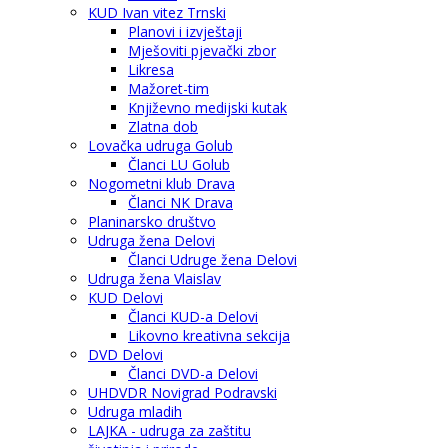
KUD Ivan vitez Trnski
Planovi i izvještaji
Mješoviti pjevački zbor
Likresa
Mažoret-tim
Književno medijski kutak
Zlatna dob
Lovačka udruga Golub
Članci LU Golub
Nogometni klub Drava
Članci NK Drava
Planinarsko društvo
Udruga žena Delovi
Članci Udruge žena Delovi
Udruga žena Vlaislav
KUD Delovi
Članci KUD-a Delovi
Likovno kreativna sekcija
DVD Delovi
Članci DVD-a Delovi
UHDVDR Novigrad Podravski
Udruga mladih
LAJKA - udruga za zaštitu