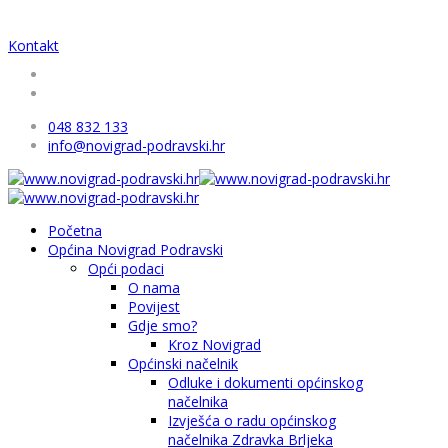
Kontakt
048 832 133
info@novigrad-podravski.hr
Početna
Općina Novigrad Podravski
Opći podaci
O nama
Povijest
Gdje smo?
Kroz Novigrad
Općinski načelnik
Odluke i dokumenti općinskog
načelnika
Izvješća o radu općinskog
načelnika Zdravka Brljeka