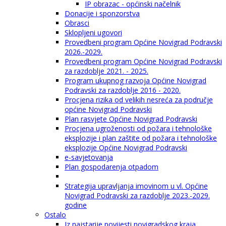
IP obrazac - općinski načelnik
Donacije i sponzorstva
Obrasci
Sklopljeni ugovori
Provedbeni program Općine Novigrad Podravski
2026.-2029.
Provedbeni program Općine Novigrad Podravski
za razdoblje 2021. - 2025.
Program ukupnog razvoja Općine Novigrad
Podravski za razdoblje 2016 - 2020.
Procjena rizika od velikih nesreća za područje
općine Novigrad Podravski
Plan rasvjete Općine Novigrad Podravski
Procjena ugroženosti od požara i tehnološke
eksplozije i plan zaštite od požara i tehnološke
eksplozije Općine Novigrad Podravski
e-savjetovanja
Plan gospodarenja otpadom
Strategija upravljanja imovinom u vl. Općine
Novigrad Podravski za razdoblje 2023.-2029.
godine
Ostalo
Iz najstarije povijesti novigradskog kraja