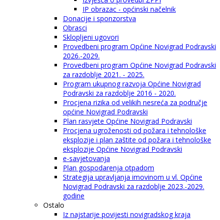
IP obrazac - općinski načelnik
Donacije i sponzorstva
Obrasci
Sklopljeni ugovori
Provedbeni program Općine Novigrad Podravski
2026.-2029.
Provedbeni program Općine Novigrad Podravski
za razdoblje 2021. - 2025.
Program ukupnog razvoja Općine Novigrad
Podravski za razdoblje 2016 - 2020.
Procjena rizika od velikih nesreća za područje
općine Novigrad Podravski
Plan rasvjete Općine Novigrad Podravski
Procjena ugroženosti od požara i tehnološke
eksplozije i plan zaštite od požara i tehnološke
eksplozije Općine Novigrad Podravski
e-savjetovanja
Plan gospodarenja otpadom
Strategija upravljanja imovinom u vl. Općine
Novigrad Podravski za razdoblje 2023.-2029.
godine
Ostalo
Iz najstarije povijesti novigradskog kraja