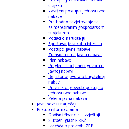
u tijeku
Završeni postupci jednostavne
nabave
Prethodno savjetovanje sa
zainteresiranim gospodarskim
subjektima
Podaci o naručitelju
Sprečavanje sukoba interesa
Postupci javne nabave -
Transparentna javna nabava
Plan nabave
Pregled sklopljenih ugovora o
javnoj nabavi
Registar ugovora o bagatelnoj
nabavi
Pravilnik o provedbi postupka
jednostavne nabave
Zelena javna nabava
Javni pozivi i natječaji
Pristup informacijama
Godišnji financijski izvještaji
Službeni glasnik KKŽ
Izvješća o provedbi ZPPI