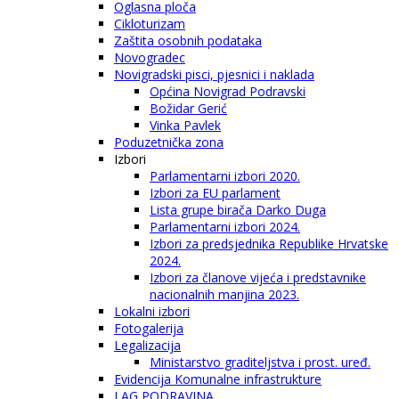
Oglasna ploča
Cikloturizam
Zaštita osobnih podataka
Novogradec
Novigradski pisci, pjesnici i naklada
Općina Novigrad Podravski
Božidar Gerić
Vinka Pavlek
Poduzetnička zona
Izbori
Parlamentarni izbori 2020.
Izbori za EU parlament
Lista grupe birača Darko Duga
Parlamentarni izbori 2024.
Izbori za predsjednika Republike Hrvatske
2024.
Izbori za članove vijeća i predstavnike
nacionalnih manjina 2023.
Lokalni izbori
Fotogalerija
Legalizacija
Ministarstvo graditeljstva i prost. uređ.
Evidencija Komunalne infrastrukture
LAG PODRAVINA