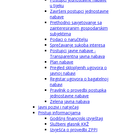
u tijeku
Završeni postupci jednostavne
nabave
Prethodno savjetovanje sa
zainteresiranim gospodarskim
subjektima
Podaci o naručitelju
Sprečavanje sukoba interesa
Postupci javne nabave -
Transparentna javna nabava
Plan nabave
Pregled sklopljenih ugovora o
javnoj nabavi
Registar ugovora o bagatelnoj
nabavi
Pravilnik o provedbi postupka
jednostavne nabave
Zelena javna nabava
Javni pozivi i natječaji
Pristup informacijama
Godišnji financijski izvještaji
Službeni glasnik KKŽ
Izvješća o provedbi ZPPI