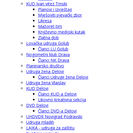
KUD Ivan vitez Trnski
Planovi i izvještaji
Mješoviti pjevački zbor
Likresa
Mažoret-tim
Književno medijski kutak
Zlatna dob
Lovačka udruga Golub
Članci LU Golub
Nogometni klub Drava
Članci NK Drava
Planinarsko društvo
Udruga žena Delovi
Članci Udruge žena Delovi
Udruga žena Vlaislav
KUD Delovi
Članci KUD-a Delovi
Likovno kreativna sekcija
DVD Delovi
Članci DVD-a Delovi
UHDVDR Novigrad Podravski
Udruga mladih
LAJKA - udruga za zaštitu