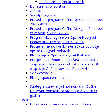
IP obrazac - općinski načelnik
Donacije i sponzorstva
Obrasci
Sklopljeni ugovori
Provedbeni program Općine Novigrad Podravski
2026.-2029.
Provedbeni program Općine Novigrad Podravski
za razdoblje 2021. - 2025.
Program ukupnog razvoja Općine Novigrad
Podravski za razdoblje 2016 - 2020.
Procjena rizika od velikih nesreća za područje
općine Novigrad Podravski
Plan rasvjete Općine Novigrad Podravski
Procjena ugroženosti od požara i tehnološke
eksplozije i plan zaštite od požara i tehnološke
eksplozije Općine Novigrad Podravski
e-savjetovanja
Plan gospodarenja otpadom
Strategija upravljanja imovinom u vl. Općine
Novigrad Podravski za razdoblje 2023.-2029.
godine
Ostalo
Iz najstarije povijesti novigradskog kraja