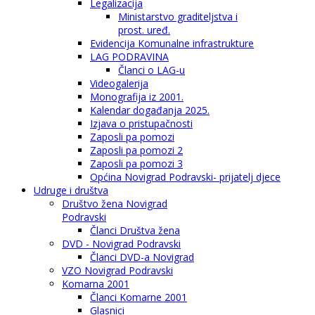
Legalizacija
Ministarstvo graditeljstva i
prost. uređ.
Evidencija Komunalne infrastrukture
LAG PODRAVINA
Članci o LAG-u
Videogalerija
Monografija iz 2001.
Kalendar događanja 2025.
Izjava o pristupačnosti
Zaposli pa pomozi
Zaposli pa pomozi 2
Zaposli pa pomozi 3
Općina Novigrad Podravski- prijatelj djece
Udruge i društva
Društvo žena Novigrad
Podravski
Članci Društva žena
DVD - Novigrad Podravski
Članci DVD-a Novigrad
VZO Novigrad Podravski
Komarna 2001
Članci Komarne 2001
Glasnici