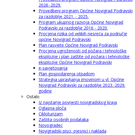
2026.-2029.
Provedbeni program Općine Novigrad Podravski
za razdoblje 2021. - 2025.
Program ukupnog razvoja Općine Novigrad
Podravski za razdoblje 2016 - 2020.
Procjena rizika od velikih nesreća za područje
općine Novigrad Podravski
Plan rasvjete Općine Novigrad Podravski
Procjena ugroženosti od požara i tehnološke
eksplozije i plan zaštite od požara i tehnološke
eksplozije Općine Novigrad Podravski
e-savjetovanja
Plan gospodarenja otpadom
Strategija upravljanja imovinom u vl. Općine
Novigrad Podravski za razdoblje 2023.-2029.
godine
Ostalo
Iz najstarije povijesti novigradskog kraja
Oglasna ploča
Cikloturizam
Zaštita osobnih podataka
Novogradec
Novigradski pisci, pjesnici i naklada