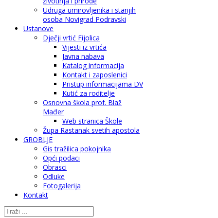
životinja i prirode
Udruga umirovljenika i starijih
osoba Novigrad Podravski
Ustanove
Dječji vrtić Fijolica
Vijesti iz vrtića
Javna nabava
Katalog informacija
Kontakt i zaposlenici
Pristup informacijama DV
Kutić za roditelje
Osnovna škola prof. Blaž
Mađer
Web stranica Škole
Župa Rastanak svetih apostola
GROBLJE
Gis tražilica pokojnika
Opći podaci
Obrasci
Odluke
Fotogalerija
Kontakt