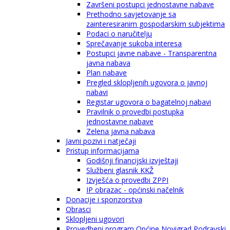
Završeni postupci jednostavne nabave
Prethodno savjetovanje sa
zainteresiranim gospodarskim subjektima
Podaci o naručitelju
Sprečavanje sukoba interesa
Postupci javne nabave - Transparentna
javna nabava
Plan nabave
Pregled sklopljenih ugovora o javnoj
nabavi
Registar ugovora o bagatelnoj nabavi
Pravilnik o provedbi postupka
jednostavne nabave
Zelena javna nabava
Javni pozivi i natječaji
Pristup informacijama
Godišnji financijski izvještaji
Službeni glasnik KKŽ
Izvješća o provedbi ZPPI
IP obrazac - općinski načelnik
Donacije i sponzorstva
Obrasci
Sklopljeni ugovori
Provedbeni program Općine Novigrad Podravski