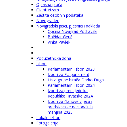
Oglasna ploča
Cikloturizam
Zaštita osobnih podataka
Novogradec
Novigradski pisci, pjesnici i naklada
Općina Novigrad Podravski
Božidar Gerić
Vinka Pavlek
Poduzetnička zona
Izbori
Parlamentarni izbori 2020.
Izbori za EU parlament
Lista grupe birača Darko Duga
Parlamentarni izbori 2024.
Izbori za predsjednika
Republike Hrvatske 2024.
Izbori za članove vijeća i
predstavnike nacionalnih
manjina 2023.
Lokalni izbori
Fotogalerija