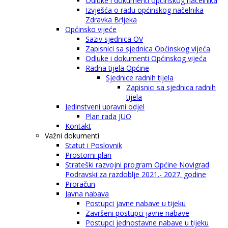
Odluke i dokumenti općinskog načelnika
Izvješća o radu općinskog načelnika
Zdravka Brljeka
Općinsko vijeće
Saziv sjednica OV
Zapisnici sa sjednica Općinskog vijeća
Odluke i dokumenti Općinskog vijeća
Radna tijela Općine
Sjednice radnih tijela
Zapisnici sa sjednica radnih
tijela
Jedinstveni upravni odjel
Plan rada JUO
Kontakt
Važni dokumenti
Statut i Poslovnik
Prostorni plan
Strateški razvojni program Općine Novigrad
Podravski za razdoblje 2021.- 2027. godine
Proračun
Javna nabava
Postupci javne nabave u tijeku
Završeni postupci javne nabave
Postupci jednostavne nabave u tijeku