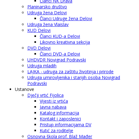
Članci NK Drava
Planinarsko društvo
Udruga žena Delovi
Članci Udruge žena Delovi
Udruga žena Vlaislav
KUD Delovi
Članci KUD-a Delovi
Likovno kreativna sekcija
DVD Delovi
Članci DVD-a Delovi
UHDVDR Novigrad Podravski
Udruga mladih
LAJKA - udruga za zaštitu životinja i prirode
Udruga umirovljenika i starijih osoba Novigrad
Podravski
Ustanove
Dječji vrtić Fijolica
Vijesti iz vrtića
Javna nabava
Katalog informacija
Kontakt i zaposlenici
Pristup informacijama DV
Kutić za roditelje
Osnovna škola prof. Blaž Mađer