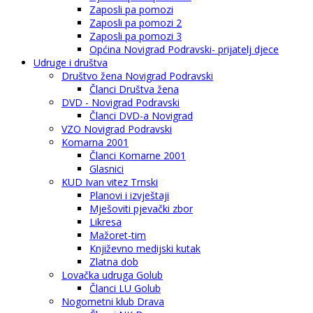
Zaposli pa pomozi
Zaposli pa pomozi 2
Zaposli pa pomozi 3
Općina Novigrad Podravski- prijatelj djece
Udruge i društva
Društvo žena Novigrad Podravski
Članci Društva žena
DVD - Novigrad Podravski
Članci DVD-a Novigrad
VZO Novigrad Podravski
Komarna 2001
Članci Komarne 2001
Glasnici
KUD Ivan vitez Trnski
Planovi i izvještaji
Mješoviti pjevački zbor
Likresa
Mažoret-tim
Književno medijski kutak
Zlatna dob
Lovačka udruga Golub
Članci LU Golub
Nogometni klub Drava