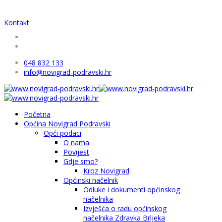
Kontakt
048 832 133
info@novigrad-podravski.hr
Početna
Općina Novigrad Podravski
Opći podaci
O nama
Povijest
Gdje smo?
Kroz Novigrad
Općinski načelnik
Odluke i dokumenti općinskog
načelnika
Izvješća o radu općinskog
načelnika Zdravka Brljeka