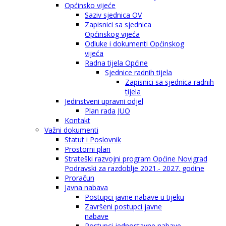
Općinsko vijeće
Saziv sjednica OV
Zapisnici sa sjednica
Općinskog vijeća
Odluke i dokumenti Općinskog
vijeća
Radna tijela Općine
Sjednice radnih tijela
Zapisnici sa sjednica radnih
tijela
Jedinstveni upravni odjel
Plan rada JUO
Kontakt
Važni dokumenti
Statut i Poslovnik
Prostorni plan
Strateški razvojni program Općine Novigrad
Podravski za razdoblje 2021.- 2027. godine
Proračun
Javna nabava
Postupci javne nabave u tijeku
Završeni postupci javne
nabave
Postupci jednostavne nabave