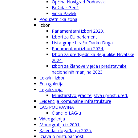
Općina Novigrad Podravski
Božidar Gerić
Vinka Pavlek
Poduzetnička zona
Izbori
Parlamentarni izbori 2020.
Izbori za EU parlament
Lista grupe birača Darko Duga
Parlamentarni izbori 2024.
Izbori za predsjednika Republike Hrvatske
2024.
Izbori za članove vijeća i predstavnike
nacionalnih manjina 2023.
Lokalni izbori
Fotogalerija
Legalizacija
Ministarstvo graditeljstva i prost. uređ.
Evidencija Komunalne infrastrukture
LAG PODRAVINA
Članci o LAG-u
Videogalerija
Monografija iz 2001.
Kalendar događanja 2025.
Izjava o pristupačnosti