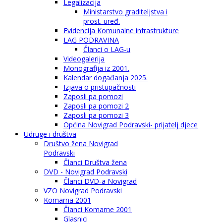
Legalizacija
Ministarstvo graditeljstva i
prost. uređ.
Evidencija Komunalne infrastrukture
LAG PODRAVINA
Članci o LAG-u
Videogalerija
Monografija iz 2001.
Kalendar događanja 2025.
Izjava o pristupačnosti
Zaposli pa pomozi
Zaposli pa pomozi 2
Zaposli pa pomozi 3
Općina Novigrad Podravski- prijatelj djece
Udruge i društva
Društvo žena Novigrad
Podravski
Članci Društva žena
DVD - Novigrad Podravski
Članci DVD-a Novigrad
VZO Novigrad Podravski
Komarna 2001
Članci Komarne 2001
Glasnici