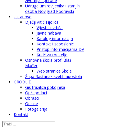
životinja i prirode
Udruga umirovljenika i starijih
osoba Novigrad Podravski
Ustanove
Dječji vrtić Fijolica
Vijesti iz vrtića
Javna nabava
Katalog informacija
Kontakt i zaposlenici
Pristup informacijama DV
Kutić za roditelje
Osnovna škola prof. Blaž
Mađer
Web stranica Škole
Župa Rastanak svetih apostola
GROBLJE
Gis tražilica pokojnika
Opći podaci
Obrasci
Odluke
Fotogalerija
Kontakt