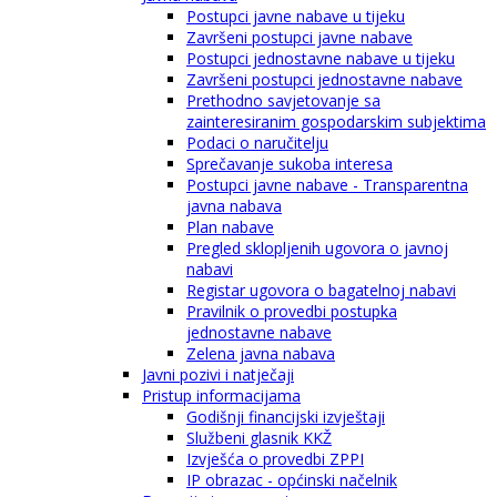
Postupci javne nabave u tijeku
Završeni postupci javne nabave
Postupci jednostavne nabave u tijeku
Završeni postupci jednostavne nabave
Prethodno savjetovanje sa
zainteresiranim gospodarskim subjektima
Podaci o naručitelju
Sprečavanje sukoba interesa
Postupci javne nabave - Transparentna
javna nabava
Plan nabave
Pregled sklopljenih ugovora o javnoj
nabavi
Registar ugovora o bagatelnoj nabavi
Pravilnik o provedbi postupka
jednostavne nabave
Zelena javna nabava
Javni pozivi i natječaji
Pristup informacijama
Godišnji financijski izvještaji
Službeni glasnik KKŽ
Izvješća o provedbi ZPPI
IP obrazac - općinski načelnik