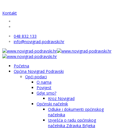
Kontakt
048 832 133
info@novigrad-podravski.hr
Početna
Općina Novigrad Podravski
Opći podaci
O nama
Povijest
Gdje smo?
Kroz Novigrad
Općinski načelnik
Odluke i dokumenti općinskog
načelnika
Izvješća o radu općinskog
načelnika Zdravka Brljeka