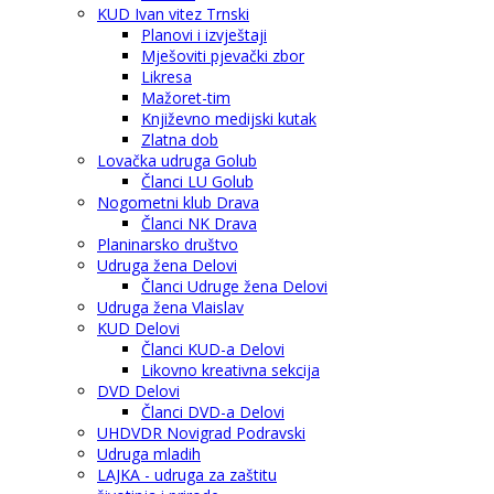
KUD Ivan vitez Trnski
Planovi i izvještaji
Mješoviti pjevački zbor
Likresa
Mažoret-tim
Književno medijski kutak
Zlatna dob
Lovačka udruga Golub
Članci LU Golub
Nogometni klub Drava
Članci NK Drava
Planinarsko društvo
Udruga žena Delovi
Članci Udruge žena Delovi
Udruga žena Vlaislav
KUD Delovi
Članci KUD-a Delovi
Likovno kreativna sekcija
DVD Delovi
Članci DVD-a Delovi
UHDVDR Novigrad Podravski
Udruga mladih
LAJKA - udruga za zaštitu