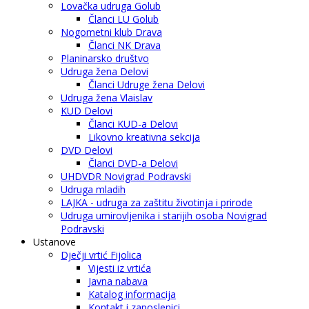
Lovačka udruga Golub
Članci LU Golub
Nogometni klub Drava
Članci NK Drava
Planinarsko društvo
Udruga žena Delovi
Članci Udruge žena Delovi
Udruga žena Vlaislav
KUD Delovi
Članci KUD-a Delovi
Likovno kreativna sekcija
DVD Delovi
Članci DVD-a Delovi
UHDVDR Novigrad Podravski
Udruga mladih
LAJKA - udruga za zaštitu životinja i prirode
Udruga umirovljenika i starijih osoba Novigrad
Podravski
Ustanove
Dječji vrtić Fijolica
Vijesti iz vrtića
Javna nabava
Katalog informacija
Kontakt i zaposlenici