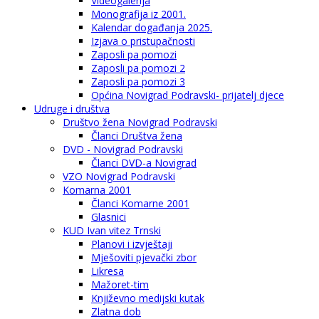
Videogalerija
Monografija iz 2001.
Kalendar događanja 2025.
Izjava o pristupačnosti
Zaposli pa pomozi
Zaposli pa pomozi 2
Zaposli pa pomozi 3
Općina Novigrad Podravski- prijatelj djece
Udruge i društva
Društvo žena Novigrad Podravski
Članci Društva žena
DVD - Novigrad Podravski
Članci DVD-a Novigrad
VZO Novigrad Podravski
Komarna 2001
Članci Komarne 2001
Glasnici
KUD Ivan vitez Trnski
Planovi i izvještaji
Mješoviti pjevački zbor
Likresa
Mažoret-tim
Književno medijski kutak
Zlatna dob