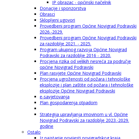
IP obrazac - općinski načelnik
Donacije i sponzorstva
Obrasci
Sklopljeni ugovori
Provedbeni program Općine Novigrad Podravski
2026.-2029.
Provedbeni program Općine Novigrad Podravski
za razdoblje 2021. - 2025.
Program ukupnog razvoja Općine Novigrad
Podravski za razdoblje 2016 - 2020.
Procjena rizika od velikih nesreća za područje
općine Novigrad Podravski
Plan rasvjete Općine Novigrad Podravski
Procjena ugroženosti od požara i tehnološke
eksplozije i plan zaštite od požara i tehnološke
eksplozije Općine Novigrad Podravski
e-savjetovanja
Plan gospodarenja otpadom
Strategija upravljanja imovinom u vl. Općine
Novigrad Podravski za razdoblje 2023.-2029.
godine
Ostalo
Iz najstarije povijesti novigradskog kraja