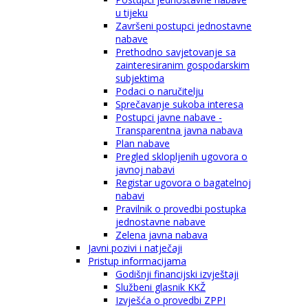
u tijeku
Završeni postupci jednostavne
nabave
Prethodno savjetovanje sa
zainteresiranim gospodarskim
subjektima
Podaci o naručitelju
Sprečavanje sukoba interesa
Postupci javne nabave -
Transparentna javna nabava
Plan nabave
Pregled sklopljenih ugovora o
javnoj nabavi
Registar ugovora o bagatelnoj
nabavi
Pravilnik o provedbi postupka
jednostavne nabave
Zelena javna nabava
Javni pozivi i natječaji
Pristup informacijama
Godišnji financijski izvještaji
Službeni glasnik KKŽ
Izvješća o provedbi ZPPI