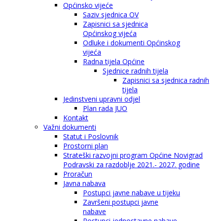
Općinsko vijeće
Saziv sjednica OV
Zapisnici sa sjednica
Općinskog vijeća
Odluke i dokumenti Općinskog
vijeća
Radna tijela Općine
Sjednice radnih tijela
Zapisnici sa sjednica radnih
tijela
Jedinstveni upravni odjel
Plan rada JUO
Kontakt
Važni dokumenti
Statut i Poslovnik
Prostorni plan
Strateški razvojni program Općine Novigrad
Podravski za razdoblje 2021.- 2027. godine
Proračun
Javna nabava
Postupci javne nabave u tijeku
Završeni postupci javne
nabave
Postupci jednostavne nabave