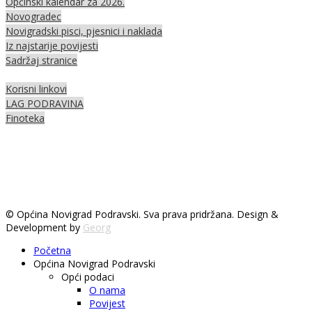
Općinski kalendar za 2026.
Novogradec
Novigradski pisci, pjesnici i naklada
Iz najstarije povijesti
Sadržaj stranice
Korisni linkovi
LAG PODRAVINA
Finoteka
© Općina Novigrad Podravski. Sva prava pridržana. Design &
Development by
Georg
Početna
Općina Novigrad Podravski
Opći podaci
O nama
Povijest