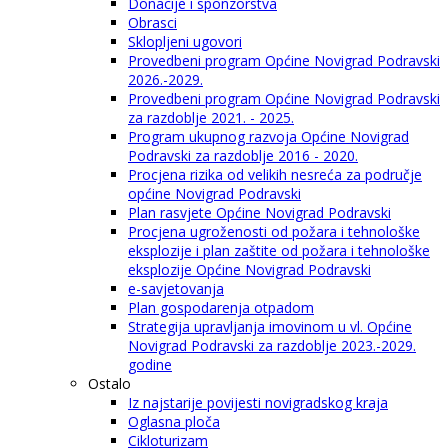
Donacije i sponzorstva
Obrasci
Sklopljeni ugovori
Provedbeni program Općine Novigrad Podravski
2026.-2029.
Provedbeni program Općine Novigrad Podravski
za razdoblje 2021. - 2025.
Program ukupnog razvoja Općine Novigrad
Podravski za razdoblje 2016 - 2020.
Procjena rizika od velikih nesreća za područje
općine Novigrad Podravski
Plan rasvjete Općine Novigrad Podravski
Procjena ugroženosti od požara i tehnološke
eksplozije i plan zaštite od požara i tehnološke
eksplozije Općine Novigrad Podravski
e-savjetovanja
Plan gospodarenja otpadom
Strategija upravljanja imovinom u vl. Općine
Novigrad Podravski za razdoblje 2023.-2029.
godine
Ostalo
Iz najstarije povijesti novigradskog kraja
Oglasna ploča
Cikloturizam