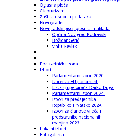
Oglasna ploča
Cikloturizam
Zaštita osobnih podataka
Novogradec
Novigradski pisci, pjesnici i naklada
Općina Novigrad Podravski
Božidar Gerić
Vinka Pavlek
Poduzetnička zona
Izbori
Parlamentarni izbori 2020.
Izbori za EU parlament
Lista grupe birača Darko Duga
Parlamentarni izbori 2024.
Izbori za predsjednika
Republike Hrvatske 2024.
Izbori za članove vijeća i
predstavnike nacionalnih
manjina 2023.
Lokalni izbori
Fotogalerija