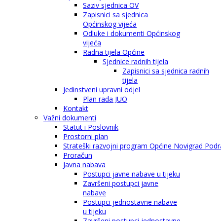
Saziv sjednica OV
Zapisnici sa sjednica
Općinskog vijeća
Odluke i dokumenti Općinskog
vijeća
Radna tijela Općine
Sjednice radnih tijela
Zapisnici sa sjednica radnih
tijela
Jedinstveni upravni odjel
Plan rada JUO
Kontakt
Važni dokumenti
Statut i Poslovnik
Prostorni plan
Strateški razvojni program Općine Novigrad Podra
Proračun
Javna nabava
Postupci javne nabave u tijeku
Završeni postupci javne
nabave
Postupci jednostavne nabave
u tijeku
Završeni postupci jednostavne