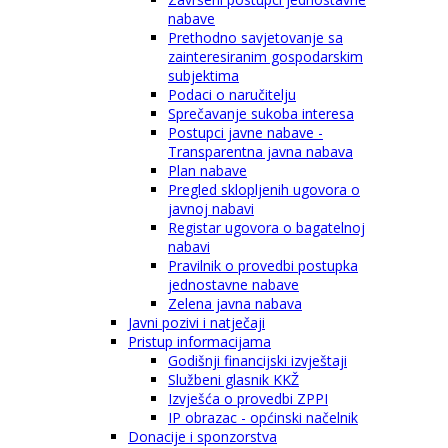
nabave
Prethodno savjetovanje sa
zainteresiranim gospodarskim
subjektima
Podaci o naručitelju
Sprečavanje sukoba interesa
Postupci javne nabave -
Transparentna javna nabava
Plan nabave
Pregled sklopljenih ugovora o
javnoj nabavi
Registar ugovora o bagatelnoj
nabavi
Pravilnik o provedbi postupka
jednostavne nabave
Zelena javna nabava
Javni pozivi i natječaji
Pristup informacijama
Godišnji financijski izvještaji
Službeni glasnik KKŽ
Izvješća o provedbi ZPPI
IP obrazac - općinski načelnik
Donacije i sponzorstva