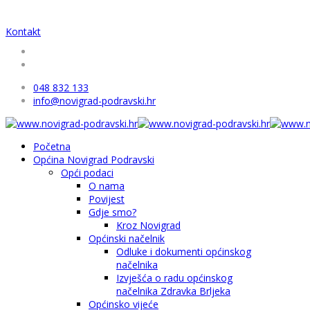
Kontakt
048 832 133
info@novigrad-podravski.hr
Početna
Općina Novigrad Podravski
Opći podaci
O nama
Povijest
Gdje smo?
Kroz Novigrad
Općinski načelnik
Odluke i dokumenti općinskog
načelnika
Izvješća o radu općinskog
načelnika Zdravka Brljeka
Općinsko vijeće