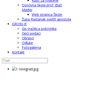
Kutić za roditelje
Osnovna škola prof. Blaž
Mađer
Web stranica Škole
Župa Rastanak svetih apostola
GROBLJE
Gis tražilica pokojnika
Opći podaci
Obrasci
Odluke
Fotogalerija
Kontakt