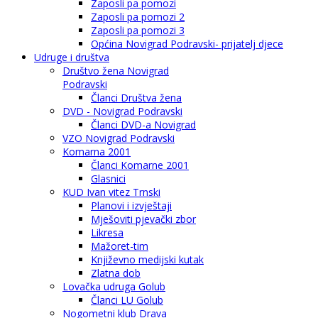
Zaposli pa pomozi
Zaposli pa pomozi 2
Zaposli pa pomozi 3
Općina Novigrad Podravski- prijatelj djece
Udruge i društva
Društvo žena Novigrad
Podravski
Članci Društva žena
DVD - Novigrad Podravski
Članci DVD-a Novigrad
VZO Novigrad Podravski
Komarna 2001
Članci Komarne 2001
Glasnici
KUD Ivan vitez Trnski
Planovi i izvještaji
Mješoviti pjevački zbor
Likresa
Mažoret-tim
Književno medijski kutak
Zlatna dob
Lovačka udruga Golub
Članci LU Golub
Nogometni klub Drava