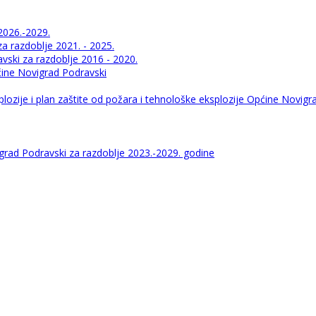
2026.-2029.
 razdoblje 2021. - 2025.
ski za razdoblje 2016 - 2020.
pćine Novigrad Podravski
lozije i plan zaštite od požara i tehnološke eksplozije Općine Novigr
igrad Podravski za razdoblje 2023.-2029. godine