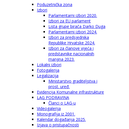
Poduzetnička zona
Izbori
Parlamentarni izbori 2020.
Izbori za EU parlament
Lista grupe birača Darko Duga
Parlamentarni izbori 2024.
Izbori za predsjednika
Republike Hrvatske 2024.
Izbori za članove vijeća i
predstavnike nacionalnih
manjina 2023.
Lokalni izbori
Fotogalerija
Legalizacija
Ministarstvo graditeljstva i
prost. uređ.
Evidencija Komunalne infrastrukture
LAG PODRAVINA
Članci o LAG-u
Videogalerija
Monografija iz 2001.
Kalendar događanja 2025.
Izjava o pristupačnosti