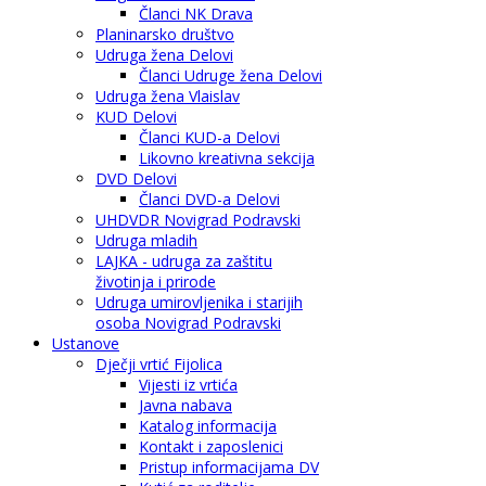
Članci NK Drava
Planinarsko društvo
Udruga žena Delovi
Članci Udruge žena Delovi
Udruga žena Vlaislav
KUD Delovi
Članci KUD-a Delovi
Likovno kreativna sekcija
DVD Delovi
Članci DVD-a Delovi
UHDVDR Novigrad Podravski
Udruga mladih
LAJKA - udruga za zaštitu
životinja i prirode
Udruga umirovljenika i starijih
osoba Novigrad Podravski
Ustanove
Dječji vrtić Fijolica
Vijesti iz vrtića
Javna nabava
Katalog informacija
Kontakt i zaposlenici
Pristup informacijama DV