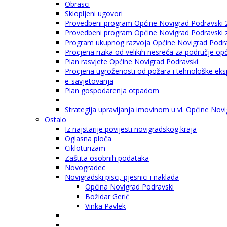
Obrasci
Sklopljeni ugovori
Provedbeni program Općine Novigrad Podravski 
Provedbeni program Općine Novigrad Podravski za
Program ukupnog razvoja Općine Novigrad Podrav
Procjena rizika od velikih nesreća za područje o
Plan rasvjete Općine Novigrad Podravski
Procjena ugroženosti od požara i tehnološke eksp
e-savjetovanja
Plan gospodarenja otpadom
Strategija upravljanja imovinom u vl. Općine Nov
Ostalo
Iz najstarije povijesti novigradskog kraja
Oglasna ploča
Cikloturizam
Zaštita osobnih podataka
Novogradec
Novigradski pisci, pjesnici i naklada
Općina Novigrad Podravski
Božidar Gerić
Vinka Pavlek