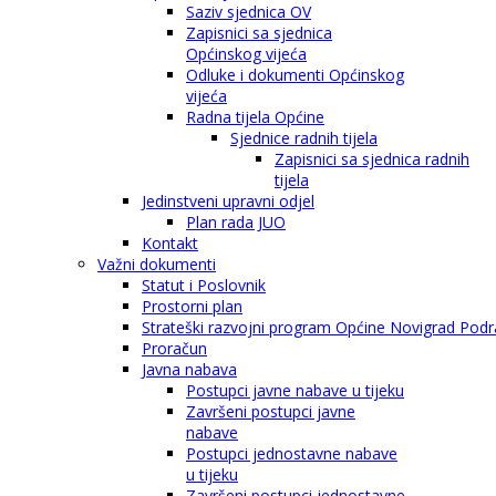
Saziv sjednica OV
Zapisnici sa sjednica
Općinskog vijeća
Odluke i dokumenti Općinskog
vijeća
Radna tijela Općine
Sjednice radnih tijela
Zapisnici sa sjednica radnih
tijela
Jedinstveni upravni odjel
Plan rada JUO
Kontakt
Važni dokumenti
Statut i Poslovnik
Prostorni plan
Strateški razvojni program Općine Novigrad Podra
Proračun
Javna nabava
Postupci javne nabave u tijeku
Završeni postupci javne
nabave
Postupci jednostavne nabave
u tijeku
Završeni postupci jednostavne