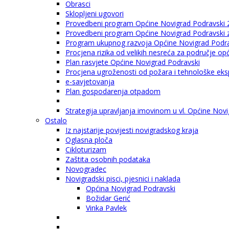
Obrasci
Sklopljeni ugovori
Provedbeni program Općine Novigrad Podravski 
Provedbeni program Općine Novigrad Podravski za
Program ukupnog razvoja Općine Novigrad Podrav
Procjena rizika od velikih nesreća za područje o
Plan rasvjete Općine Novigrad Podravski
Procjena ugroženosti od požara i tehnološke eksp
e-savjetovanja
Plan gospodarenja otpadom
Strategija upravljanja imovinom u vl. Općine Nov
Ostalo
Iz najstarije povijesti novigradskog kraja
Oglasna ploča
Cikloturizam
Zaštita osobnih podataka
Novogradec
Novigradski pisci, pjesnici i naklada
Općina Novigrad Podravski
Božidar Gerić
Vinka Pavlek