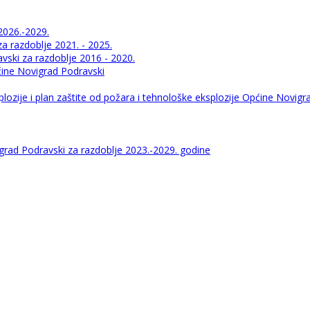
2026.-2029.
 razdoblje 2021. - 2025.
ski za razdoblje 2016 - 2020.
pćine Novigrad Podravski
lozije i plan zaštite od požara i tehnološke eksplozije Općine Novigr
igrad Podravski za razdoblje 2023.-2029. godine