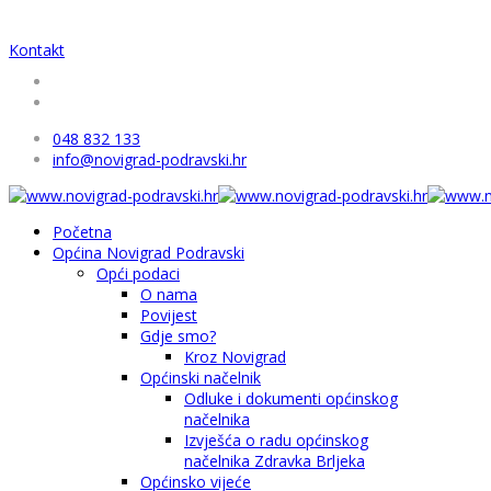
Kontakt
048 832 133
info@novigrad-podravski.hr
Početna
Općina Novigrad Podravski
Opći podaci
O nama
Povijest
Gdje smo?
Kroz Novigrad
Općinski načelnik
Odluke i dokumenti općinskog
načelnika
Izvješća o radu općinskog
načelnika Zdravka Brljeka
Općinsko vijeće