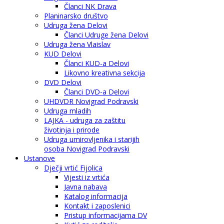
Članci NK Drava
Planinarsko društvo
Udruga žena Delovi
Članci Udruge žena Delovi
Udruga žena Vlaislav
KUD Delovi
Članci KUD-a Delovi
Likovno kreativna sekcija
DVD Delovi
Članci DVD-a Delovi
UHDVDR Novigrad Podravski
Udruga mladih
LAJKA - udruga za zaštitu
životinja i prirode
Udruga umirovljenika i starijih
osoba Novigrad Podravski
Ustanove
Dječji vrtić Fijolica
Vijesti iz vrtića
Javna nabava
Katalog informacija
Kontakt i zaposlenici
Pristup informacijama DV