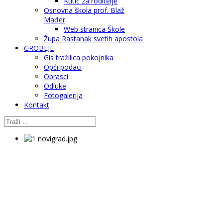
Kutić za roditelje
Osnovna škola prof. Blaž
Mađer
Web stranica Škole
Župa Rastanak svetih apostola
GROBLJE
Gis tražilica pokojnika
Opći podaci
Obrasci
Odluke
Fotogalerija
Kontakt