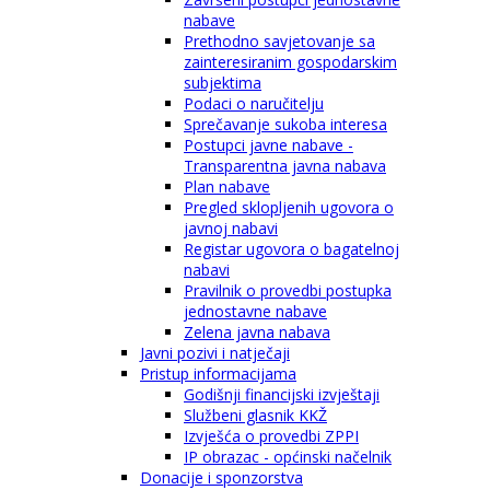
nabave
Prethodno savjetovanje sa
zainteresiranim gospodarskim
subjektima
Podaci o naručitelju
Sprečavanje sukoba interesa
Postupci javne nabave -
Transparentna javna nabava
Plan nabave
Pregled sklopljenih ugovora o
javnoj nabavi
Registar ugovora o bagatelnoj
nabavi
Pravilnik o provedbi postupka
jednostavne nabave
Zelena javna nabava
Javni pozivi i natječaji
Pristup informacijama
Godišnji financijski izvještaji
Službeni glasnik KKŽ
Izvješća o provedbi ZPPI
IP obrazac - općinski načelnik
Donacije i sponzorstva