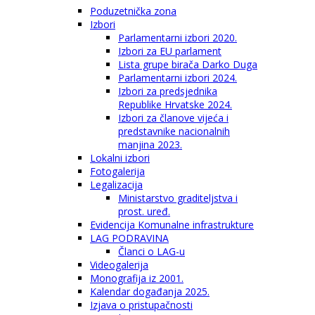
Poduzetnička zona
Izbori
Parlamentarni izbori 2020.
Izbori za EU parlament
Lista grupe birača Darko Duga
Parlamentarni izbori 2024.
Izbori za predsjednika
Republike Hrvatske 2024.
Izbori za članove vijeća i
predstavnike nacionalnih
manjina 2023.
Lokalni izbori
Fotogalerija
Legalizacija
Ministarstvo graditeljstva i
prost. uređ.
Evidencija Komunalne infrastrukture
LAG PODRAVINA
Članci o LAG-u
Videogalerija
Monografija iz 2001.
Kalendar događanja 2025.
Izjava o pristupačnosti