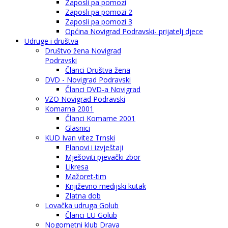
Zaposli pa pomozi
Zaposli pa pomozi 2
Zaposli pa pomozi 3
Općina Novigrad Podravski- prijatelj djece
Udruge i društva
Društvo žena Novigrad
Podravski
Članci Društva žena
DVD - Novigrad Podravski
Članci DVD-a Novigrad
VZO Novigrad Podravski
Komarna 2001
Članci Komarne 2001
Glasnici
KUD Ivan vitez Trnski
Planovi i izvještaji
Mješoviti pjevački zbor
Likresa
Mažoret-tim
Književno medijski kutak
Zlatna dob
Lovačka udruga Golub
Članci LU Golub
Nogometni klub Drava