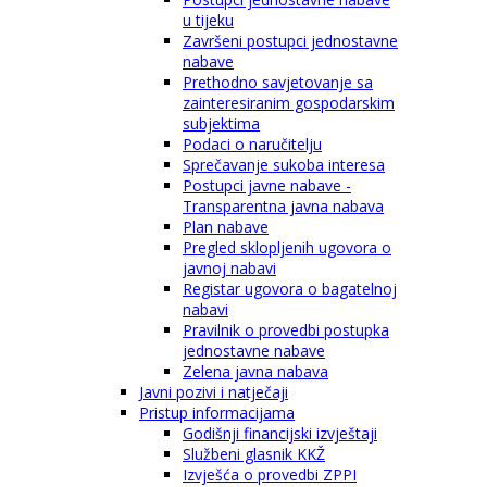
u tijeku
Završeni postupci jednostavne
nabave
Prethodno savjetovanje sa
zainteresiranim gospodarskim
subjektima
Podaci o naručitelju
Sprečavanje sukoba interesa
Postupci javne nabave -
Transparentna javna nabava
Plan nabave
Pregled sklopljenih ugovora o
javnoj nabavi
Registar ugovora o bagatelnoj
nabavi
Pravilnik o provedbi postupka
jednostavne nabave
Zelena javna nabava
Javni pozivi i natječaji
Pristup informacijama
Godišnji financijski izvještaji
Službeni glasnik KKŽ
Izvješća o provedbi ZPPI