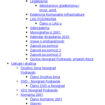
Legalizacija
Ministarstvo graditeljstva i
prost. uređ.
Evidencija Komunalne infrastrukture
LAG PODRAVINA
Članci o LAG-u
Videogalerija
Monografija iz 2001.
Kalendar događanja 2025.
Izjava o pristupačnosti
Zaposli pa pomozi
Zaposli pa pomozi 2
Zaposli pa pomozi 3
Općina Novigrad Podravski- prijatelj djece
Udruge i društva
Društvo žena Novigrad
Podravski
Članci Društva žena
DVD - Novigrad Podravski
Članci DVD-a Novigrad
VZO Novigrad Podravski
Komarna 2001
Članci Komarne 2001
Glasnici