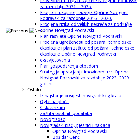
Provedbeni program Općine Novigrad Podravski
za razdoblje 2021. - 2025.
Program ukupnog razvoja Općine Novigrad
Podravski za razdoblje 2016 - 2020.
Procjena rizika od velikih nesreća za područje
općine Novigrad Podravski
Plan rasvjete Općine Novigrad Podravski
Procjena ugroženosti od požara i tehnološke
eksplozije i plan zaštite od požara i tehnološke
eksplozije Općine Novigrad Podravski
e-savjetovanja
Plan gospodarenja otpadom
Strategija upravljanja imovinom u vl. Općine
Novigrad Podravski za razdoblje 2023.-2029.
godine
Ostalo
Iz najstarije povijesti novigradskog kraja
Oglasna ploča
Cikloturizam
Zaštita osobnih podataka
Novogradec
Novigradski pisci, pjesnici i naklada
Općina Novigrad Podravski
Božidar Gerić