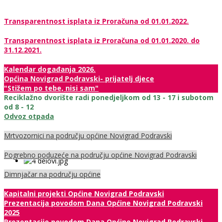
Transparentnost isplata iz Proračuna od 01.01.2022.
Transparentnost isplata iz Proračuna od 01.01.2020. do
31.12.2021.
Kalendar događanja 2026.
Općina Novigrad Podravski- prijatelj djece
"Stižem po tebe, nisi sam"
Reciklažno dvorište radi ponedjeljkom od 13 - 17 i subotom
od 8 - 12
Odvoz otpada
Mrtvozornici na području općine Novigrad Podravski
Pogrebno poduzeće na području općine Novigrad Podravski
Dimnjačar na području općine
Kapitalni projekti Općine Novigrad Podravski
Prezentacija povodom Dana Općine Novigrad Podravski
2025
Prezentacije povodom Dana Općine Novigrad Podravski