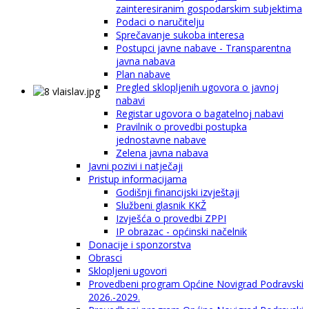
zainteresiranim gospodarskim subjektima
Podaci o naručitelju
Sprečavanje sukoba interesa
Postupci javne nabave - Transparentna
javna nabava
Plan nabave
Pregled sklopljenih ugovora o javnoj
nabavi
Registar ugovora o bagatelnoj nabavi
Pravilnik o provedbi postupka
jednostavne nabave
Zelena javna nabava
Javni pozivi i natječaji
Pristup informacijama
Godišnji financijski izvještaji
Službeni glasnik KKŽ
Izvješća o provedbi ZPPI
IP obrazac - općinski načelnik
Donacije i sponzorstva
Obrasci
Sklopljeni ugovori
Provedbeni program Općine Novigrad Podravski
2026.-2029.