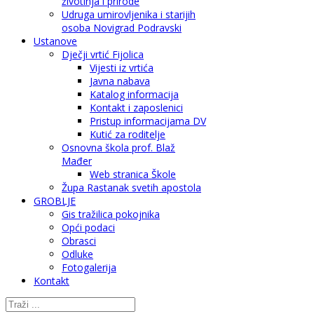
životinja i prirode
Udruga umirovljenika i starijih
osoba Novigrad Podravski
Ustanove
Dječji vrtić Fijolica
Vijesti iz vrtića
Javna nabava
Katalog informacija
Kontakt i zaposlenici
Pristup informacijama DV
Kutić za roditelje
Osnovna škola prof. Blaž
Mađer
Web stranica Škole
Župa Rastanak svetih apostola
GROBLJE
Gis tražilica pokojnika
Opći podaci
Obrasci
Odluke
Fotogalerija
Kontakt