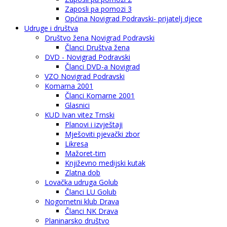
Zaposli pa pomozi 3
Općina Novigrad Podravski- prijatelj djece
Udruge i društva
Društvo žena Novigrad Podravski
Članci Društva žena
DVD - Novigrad Podravski
Članci DVD-a Novigrad
VZO Novigrad Podravski
Komarna 2001
Članci Komarne 2001
Glasnici
KUD Ivan vitez Trnski
Planovi i izvještaji
Mješoviti pjevački zbor
Likresa
Mažoret-tim
Književno medijski kutak
Zlatna dob
Lovačka udruga Golub
Članci LU Golub
Nogometni klub Drava
Članci NK Drava
Planinarsko društvo