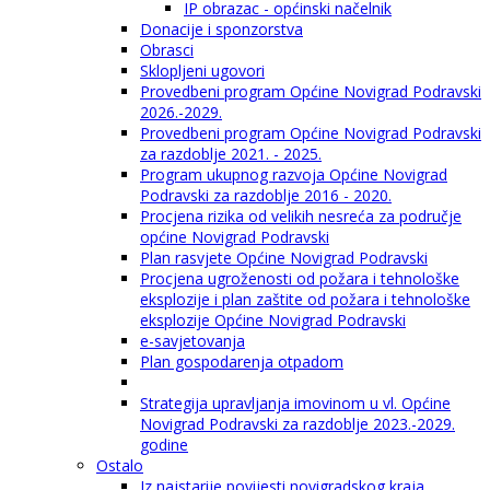
IP obrazac - općinski načelnik
Donacije i sponzorstva
Obrasci
Sklopljeni ugovori
Provedbeni program Općine Novigrad Podravski
2026.-2029.
Provedbeni program Općine Novigrad Podravski
za razdoblje 2021. - 2025.
Program ukupnog razvoja Općine Novigrad
Podravski za razdoblje 2016 - 2020.
Procjena rizika od velikih nesreća za područje
općine Novigrad Podravski
Plan rasvjete Općine Novigrad Podravski
Procjena ugroženosti od požara i tehnološke
eksplozije i plan zaštite od požara i tehnološke
eksplozije Općine Novigrad Podravski
e-savjetovanja
Plan gospodarenja otpadom
Strategija upravljanja imovinom u vl. Općine
Novigrad Podravski za razdoblje 2023.-2029.
godine
Ostalo
Iz najstarije povijesti novigradskog kraja