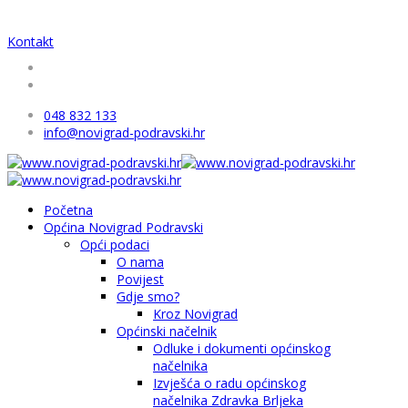
Kontakt
048 832 133
info@novigrad-podravski.hr
Početna
Općina Novigrad Podravski
Opći podaci
O nama
Povijest
Gdje smo?
Kroz Novigrad
Općinski načelnik
Odluke i dokumenti općinskog
načelnika
Izvješća o radu općinskog
načelnika Zdravka Brljeka