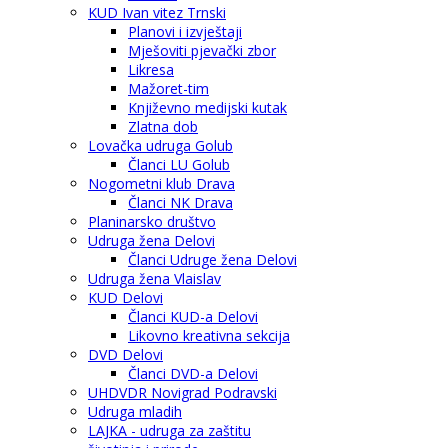
KUD Ivan vitez Trnski
Planovi i izvještaji
Mješoviti pjevački zbor
Likresa
Mažoret-tim
Književno medijski kutak
Zlatna dob
Lovačka udruga Golub
Članci LU Golub
Nogometni klub Drava
Članci NK Drava
Planinarsko društvo
Udruga žena Delovi
Članci Udruge žena Delovi
Udruga žena Vlaislav
KUD Delovi
Članci KUD-a Delovi
Likovno kreativna sekcija
DVD Delovi
Članci DVD-a Delovi
UHDVDR Novigrad Podravski
Udruga mladih
LAJKA - udruga za zaštitu