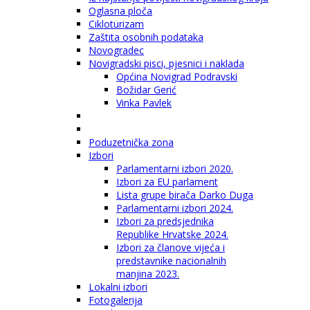
Oglasna ploča
Cikloturizam
Zaštita osobnih podataka
Novogradec
Novigradski pisci, pjesnici i naklada
Općina Novigrad Podravski
Božidar Gerić
Vinka Pavlek
Poduzetnička zona
Izbori
Parlamentarni izbori 2020.
Izbori za EU parlament
Lista grupe birača Darko Duga
Parlamentarni izbori 2024.
Izbori za predsjednika
Republike Hrvatske 2024.
Izbori za članove vijeća i
predstavnike nacionalnih
manjina 2023.
Lokalni izbori
Fotogalerija