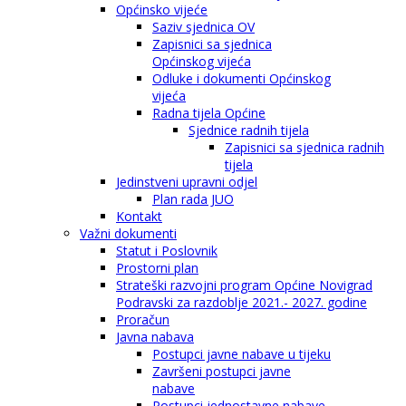
Općinsko vijeće
Saziv sjednica OV
Zapisnici sa sjednica
Općinskog vijeća
Odluke i dokumenti Općinskog
vijeća
Radna tijela Općine
Sjednice radnih tijela
Zapisnici sa sjednica radnih
tijela
Jedinstveni upravni odjel
Plan rada JUO
Kontakt
Važni dokumenti
Statut i Poslovnik
Prostorni plan
Strateški razvojni program Općine Novigrad
Podravski za razdoblje 2021.- 2027. godine
Proračun
Javna nabava
Postupci javne nabave u tijeku
Završeni postupci javne
nabave
Postupci jednostavne nabave