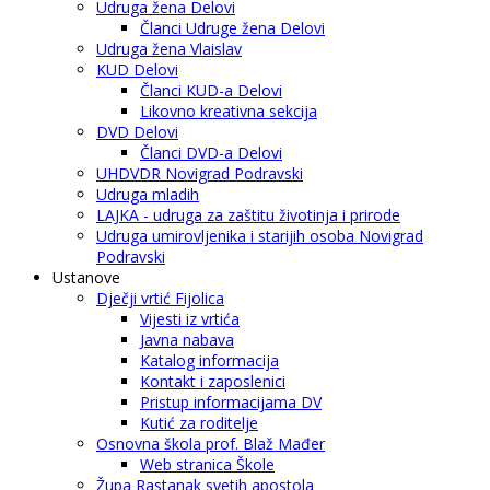
Udruga žena Delovi
Članci Udruge žena Delovi
Udruga žena Vlaislav
KUD Delovi
Članci KUD-a Delovi
Likovno kreativna sekcija
DVD Delovi
Članci DVD-a Delovi
UHDVDR Novigrad Podravski
Udruga mladih
LAJKA - udruga za zaštitu životinja i prirode
Udruga umirovljenika i starijih osoba Novigrad
Podravski
Ustanove
Dječji vrtić Fijolica
Vijesti iz vrtića
Javna nabava
Katalog informacija
Kontakt i zaposlenici
Pristup informacijama DV
Kutić za roditelje
Osnovna škola prof. Blaž Mađer
Web stranica Škole
Župa Rastanak svetih apostola