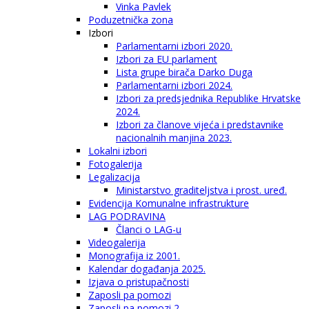
Vinka Pavlek
Poduzetnička zona
Izbori
Parlamentarni izbori 2020.
Izbori za EU parlament
Lista grupe birača Darko Duga
Parlamentarni izbori 2024.
Izbori za predsjednika Republike Hrvatske
2024.
Izbori za članove vijeća i predstavnike
nacionalnih manjina 2023.
Lokalni izbori
Fotogalerija
Legalizacija
Ministarstvo graditeljstva i prost. uređ.
Evidencija Komunalne infrastrukture
LAG PODRAVINA
Članci o LAG-u
Videogalerija
Monografija iz 2001.
Kalendar događanja 2025.
Izjava o pristupačnosti
Zaposli pa pomozi
Zaposli pa pomozi 2