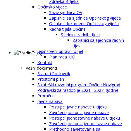
Zdravka Brljeka
Općinsko vijeće
Saziv sjednica OV
Zapisnici sa sjednica Općinskog vijeća
Odluke i dokumenti Općinskog vijeća
Radna tijela Općine
Sjednice radnih tijela
Zapisnici sa sjednica radnih
tijela
Jedinstveni upravni odjel
Plan rada JUO
Kontakt
Važni dokumenti
Statut i Poslovnik
Prostorni plan
Strateški razvojni program Općine Novigrad
Podravski za razdoblje 2021.- 2027. godine
Proračun
Javna nabava
Postupci javne nabave u tijeku
Završeni postupci javne nabave
Postupci jednostavne nabave u tijeku
Završeni postupci jednostavne nabave
Prethodno savjetovanje sa