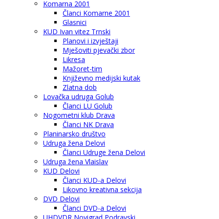
Komarna 2001
Članci Komarne 2001
Glasnici
KUD Ivan vitez Trnski
Planovi i izvještaji
Mješoviti pjevački zbor
Likresa
Mažoret-tim
Književno medijski kutak
Zlatna dob
Lovačka udruga Golub
Članci LU Golub
Nogometni klub Drava
Članci NK Drava
Planinarsko društvo
Udruga žena Delovi
Članci Udruge žena Delovi
Udruga žena Vlaislav
KUD Delovi
Članci KUD-a Delovi
Likovno kreativna sekcija
DVD Delovi
Članci DVD-a Delovi
UHDVDR Novigrad Podravski