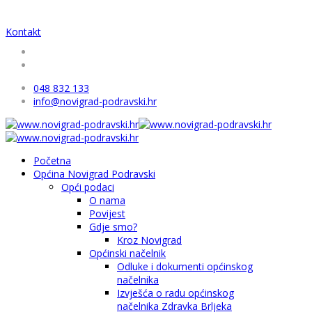
Kontakt
048 832 133
info@novigrad-podravski.hr
Početna
Općina Novigrad Podravski
Opći podaci
O nama
Povijest
Gdje smo?
Kroz Novigrad
Općinski načelnik
Odluke i dokumenti općinskog
načelnika
Izvješća o radu općinskog
načelnika Zdravka Brljeka