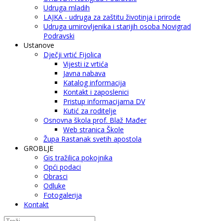
Udruga mladih
LAJKA - udruga za zaštitu životinja i prirode
Udruga umirovljenika i starijih osoba Novigrad
Podravski
Ustanove
Dječji vrtić Fijolica
Vijesti iz vrtića
Javna nabava
Katalog informacija
Kontakt i zaposlenici
Pristup informacijama DV
Kutić za roditelje
Osnovna škola prof. Blaž Mađer
Web stranica Škole
Župa Rastanak svetih apostola
GROBLJE
Gis tražilica pokojnika
Opći podaci
Obrasci
Odluke
Fotogalerija
Kontakt