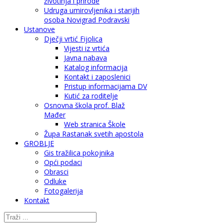
životinja i prirode
Udruga umirovljenika i starijih
osoba Novigrad Podravski
Ustanove
Dječji vrtić Fijolica
Vijesti iz vrtića
Javna nabava
Katalog informacija
Kontakt i zaposlenici
Pristup informacijama DV
Kutić za roditelje
Osnovna škola prof. Blaž
Mađer
Web stranica Škole
Župa Rastanak svetih apostola
GROBLJE
Gis tražilica pokojnika
Opći podaci
Obrasci
Odluke
Fotogalerija
Kontakt