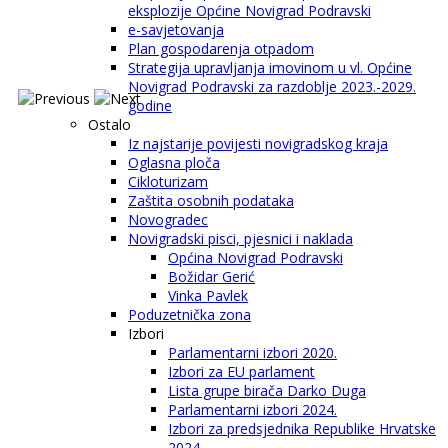
eksplozije Općine Novigrad Podravski
e-savjetovanja
Plan gospodarenja otpadom
Strategija upravljanja imovinom u vl. Općine
Novigrad Podravski za razdoblje 2023.-2029.
godine
Ostalo
Iz najstarije povijesti novigradskog kraja
Oglasna ploča
Cikloturizam
Zaštita osobnih podataka
Novogradec
Novigradski pisci, pjesnici i naklada
Općina Novigrad Podravski
Božidar Gerić
Vinka Pavlek
Poduzetnička zona
Izbori
Parlamentarni izbori 2020.
Izbori za EU parlament
Lista grupe birača Darko Duga
Parlamentarni izbori 2024.
Izbori za predsjednika Republike Hrvatske
2024.