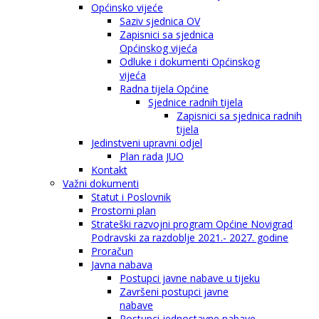
Općinsko vijeće
Saziv sjednica OV
Zapisnici sa sjednica
Općinskog vijeća
Odluke i dokumenti Općinskog
vijeća
Radna tijela Općine
Sjednice radnih tijela
Zapisnici sa sjednica radnih
tijela
Jedinstveni upravni odjel
Plan rada JUO
Kontakt
Važni dokumenti
Statut i Poslovnik
Prostorni plan
Strateški razvojni program Općine Novigrad
Podravski za razdoblje 2021.- 2027. godine
Proračun
Javna nabava
Postupci javne nabave u tijeku
Završeni postupci javne
nabave
Postupci jednostavne nabave