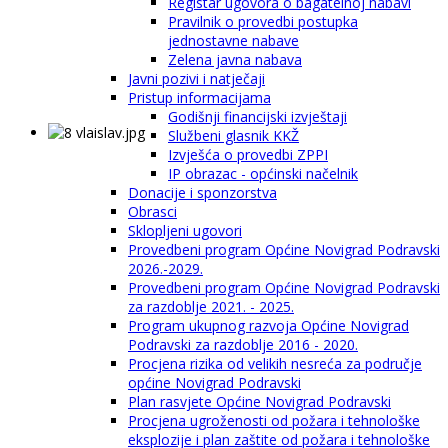
Registar ugovora o bagatelnoj nabavi
Pravilnik o provedbi postupka
jednostavne nabave
Zelena javna nabava
Javni pozivi i natječaji
Pristup informacijama
Godišnji financijski izvještaji
Službeni glasnik KKŽ
Izvješća o provedbi ZPPI
IP obrazac - općinski načelnik
Donacije i sponzorstva
Obrasci
Sklopljeni ugovori
Provedbeni program Općine Novigrad Podravski
2026.-2029.
Provedbeni program Općine Novigrad Podravski
za razdoblje 2021. - 2025.
Program ukupnog razvoja Općine Novigrad
Podravski za razdoblje 2016 - 2020.
Procjena rizika od velikih nesreća za područje
općine Novigrad Podravski
Plan rasvjete Općine Novigrad Podravski
Procjena ugroženosti od požara i tehnološke
eksplozije i plan zaštite od požara i tehnološke