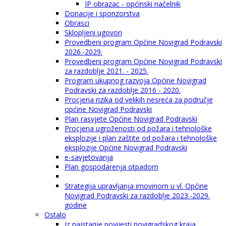
IP obrazac - općinski načelnik
Donacije i sponzorstva
Obrasci
Sklopljeni ugovori
Provedbeni program Općine Novigrad Podravski
2026.-2029.
Provedbeni program Općine Novigrad Podravski
za razdoblje 2021. - 2025.
Program ukupnog razvoja Općine Novigrad
Podravski za razdoblje 2016 - 2020.
Procjena rizika od velikih nesreća za područje
općine Novigrad Podravski
Plan rasvjete Općine Novigrad Podravski
Procjena ugroženosti od požara i tehnološke
eksplozije i plan zaštite od požara i tehnološke
eksplozije Općine Novigrad Podravski
e-savjetovanja
Plan gospodarenja otpadom
Strategija upravljanja imovinom u vl. Općine
Novigrad Podravski za razdoblje 2023.-2029.
godine
Ostalo
Iz najstarije povijesti novigradskog kraja