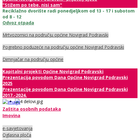
"Stižem po tebe, nisi sam"
Reciklažno dvorište radi ponedjeljkom od 13 - 17 i subotom
od 8 - 12
Odvoz otpada
Mrtvozornici na području općine Novigrad Podravski
Pogrebno poduzeće na području općine Novigrad Podravski
Dimnjačar na području općine
Kapitalni projekti Općine Novigrad Podravski
Prezentacija povodom Dana Općine Novigrad Podravski
2025
Prezentacije povodom Dana Općine Novigrad Podravski
2017.-2024.
Zaštita osobnih podataka
Imovina
e-savjetovanja
Oglasna ploča