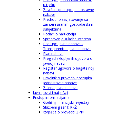
u tijeku
Završeni postupci jednostavne
nabave
Prethodno savjetovanje sa
zainteresiranim gospodarskim
subjektima
Podaci o naručitelju
Sprečavanje sukoba interesa
Postupci javne nabave -
Transparentna javna nabava
Plan nabave
Pregled sklopljenih ugovora o
javnoj nabavi
Registar ugovora o bagatelnoj
nabavi
Pravilnik o provedbi postupka
jednostavne nabave
Zelena javna nabava
Javni pozivi i natječaji
Pristup informacijama
Godišnji financijski izvještaji
Službeni glasnik KKŽ
Izvješća o provedbi ZPPI