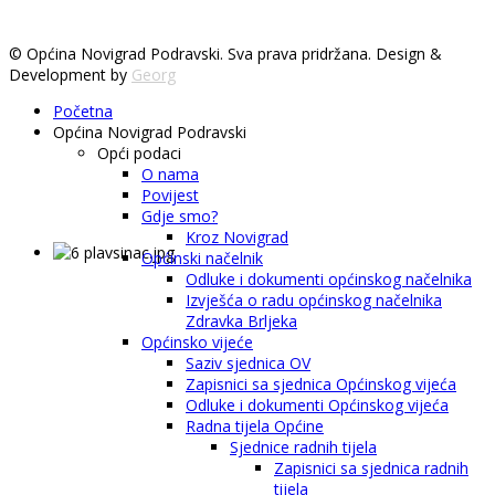
© Općina Novigrad Podravski. Sva prava pridržana. Design &
Development by
Georg
Početna
Općina Novigrad Podravski
Opći podaci
O nama
Povijest
Gdje smo?
Kroz Novigrad
Općinski načelnik
Odluke i dokumenti općinskog načelnika
Izvješća o radu općinskog načelnika
Zdravka Brljeka
Općinsko vijeće
Saziv sjednica OV
Zapisnici sa sjednica Općinskog vijeća
Odluke i dokumenti Općinskog vijeća
Radna tijela Općine
Sjednice radnih tijela
Zapisnici sa sjednica radnih
tijela