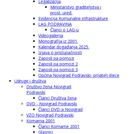
Legalizacija
Ministarstvo graditeljstva i
prost. uređ.
Evidencija Komunalne infrastrukture
LAG PODRAVINA
Članci o LAG-u
Videogalerija
Monografija iz 2001.
Kalendar događanja 2025.
Izjava o pristupačnosti
Zaposli pa pomozi
Zaposli pa pomozi 2
Zaposli pa pomozi 3
Općina Novigrad Podravski- prijatelj djece
Udruge i društva
Društvo žena Novigrad
Podravski
Članci Društva žena
DVD - Novigrad Podravski
Članci DVD-a Novigrad
VZO Novigrad Podravski
Komarna 2001
Članci Komarne 2001
Glasnici