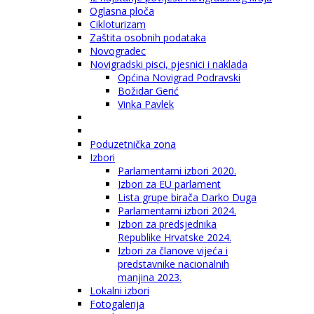
Oglasna ploča
Cikloturizam
Zaštita osobnih podataka
Novogradec
Novigradski pisci, pjesnici i naklada
Općina Novigrad Podravski
Božidar Gerić
Vinka Pavlek
Poduzetnička zona
Izbori
Parlamentarni izbori 2020.
Izbori za EU parlament
Lista grupe birača Darko Duga
Parlamentarni izbori 2024.
Izbori za predsjednika
Republike Hrvatske 2024.
Izbori za članove vijeća i
predstavnike nacionalnih
manjina 2023.
Lokalni izbori
Fotogalerija