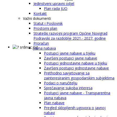
Jedinstveni upravni odjel
Plan rada JUO
Kontakt
Važni dokumenti
Statut i Poslovnik
Prostorni plan
Strateški razvojni program Općine Novigrad
Podravski za razdoblje 2021.- 2027. godine
Proračun
Javna nabava
Postupci javne nabave u tijeku
Završeni postupci javne nabave
Postupci jednostavne nabave u tijeku
Završeni postupci jednostavne nabave
Prethodno savjetovanje sa
zainteresiranim gospodarskim subjektima
Podaci o naručitelju
Sprečavanje sukoba interesa
Postupci javne nabave - Transparentna
javna nabava
Plan nabave
Pregled sklopljenih ugovora o javnoj
nabavi