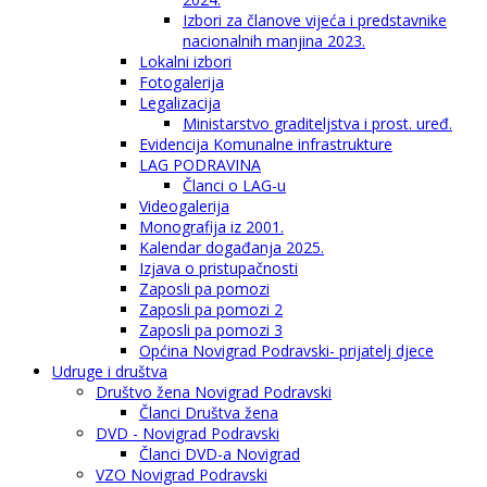
Izbori za članove vijeća i predstavnike
nacionalnih manjina 2023.
Lokalni izbori
Fotogalerija
Legalizacija
Ministarstvo graditeljstva i prost. uređ.
Evidencija Komunalne infrastrukture
LAG PODRAVINA
Članci o LAG-u
Videogalerija
Monografija iz 2001.
Kalendar događanja 2025.
Izjava o pristupačnosti
Zaposli pa pomozi
Zaposli pa pomozi 2
Zaposli pa pomozi 3
Općina Novigrad Podravski- prijatelj djece
Udruge i društva
Društvo žena Novigrad Podravski
Članci Društva žena
DVD - Novigrad Podravski
Članci DVD-a Novigrad
VZO Novigrad Podravski