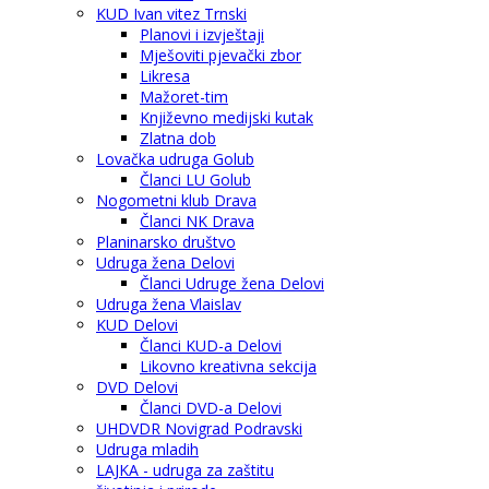
KUD Ivan vitez Trnski
Planovi i izvještaji
Mješoviti pjevački zbor
Likresa
Mažoret-tim
Književno medijski kutak
Zlatna dob
Lovačka udruga Golub
Članci LU Golub
Nogometni klub Drava
Članci NK Drava
Planinarsko društvo
Udruga žena Delovi
Članci Udruge žena Delovi
Udruga žena Vlaislav
KUD Delovi
Članci KUD-a Delovi
Likovno kreativna sekcija
DVD Delovi
Članci DVD-a Delovi
UHDVDR Novigrad Podravski
Udruga mladih
LAJKA - udruga za zaštitu