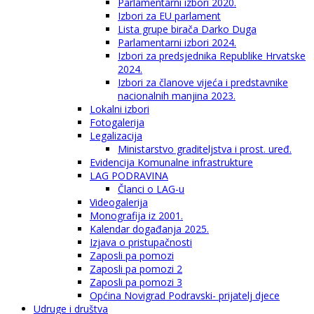
Parlamentarni izbori 2020.
Izbori za EU parlament
Lista grupe birača Darko Duga
Parlamentarni izbori 2024.
Izbori za predsjednika Republike Hrvatske
2024.
Izbori za članove vijeća i predstavnike
nacionalnih manjina 2023.
Lokalni izbori
Fotogalerija
Legalizacija
Ministarstvo graditeljstva i prost. uređ.
Evidencija Komunalne infrastrukture
LAG PODRAVINA
Članci o LAG-u
Videogalerija
Monografija iz 2001.
Kalendar događanja 2025.
Izjava o pristupačnosti
Zaposli pa pomozi
Zaposli pa pomozi 2
Zaposli pa pomozi 3
Općina Novigrad Podravski- prijatelj djece
Udruge i društva