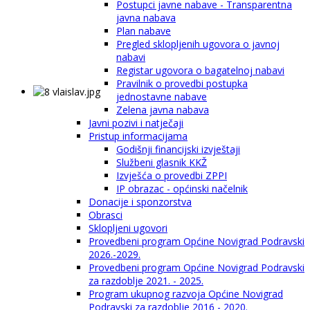
Postupci javne nabave - Transparentna
javna nabava
Plan nabave
Pregled sklopljenih ugovora o javnoj
nabavi
Registar ugovora o bagatelnoj nabavi
Pravilnik o provedbi postupka
jednostavne nabave
Zelena javna nabava
Javni pozivi i natječaji
Pristup informacijama
Godišnji financijski izvještaji
Službeni glasnik KKŽ
Izvješća o provedbi ZPPI
IP obrazac - općinski načelnik
Donacije i sponzorstva
Obrasci
Sklopljeni ugovori
Provedbeni program Općine Novigrad Podravski
2026.-2029.
Provedbeni program Općine Novigrad Podravski
za razdoblje 2021. - 2025.
Program ukupnog razvoja Općine Novigrad
Podravski za razdoblje 2016 - 2020.