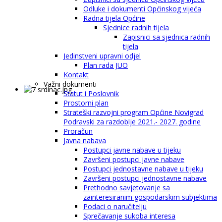
Odluke i dokumenti Općinskog vijeća
Radna tijela Općine
Sjednice radnih tijela
Zapisnici sa sjednica radnih
tijela
Jedinstveni upravni odjel
Plan rada JUO
Kontakt
Važni dokumenti
Statut i Poslovnik
Prostorni plan
Strateški razvojni program Općine Novigrad
Podravski za razdoblje 2021.- 2027. godine
Proračun
Javna nabava
Postupci javne nabave u tijeku
Završeni postupci javne nabave
Postupci jednostavne nabave u tijeku
Završeni postupci jednostavne nabave
Prethodno savjetovanje sa
zainteresiranim gospodarskim subjektima
Podaci o naručitelju
Sprečavanje sukoba interesa