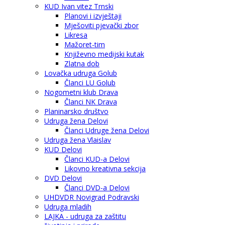
KUD Ivan vitez Trnski
Planovi i izvještaji
Mješoviti pjevački zbor
Likresa
Mažoret-tim
Književno medijski kutak
Zlatna dob
Lovačka udruga Golub
Članci LU Golub
Nogometni klub Drava
Članci NK Drava
Planinarsko društvo
Udruga žena Delovi
Članci Udruge žena Delovi
Udruga žena Vlaislav
KUD Delovi
Članci KUD-a Delovi
Likovno kreativna sekcija
DVD Delovi
Članci DVD-a Delovi
UHDVDR Novigrad Podravski
Udruga mladih
LAJKA - udruga za zaštitu