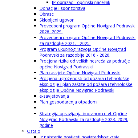
IP obrazac - općinski načelnik
Donacije i sponzorstva
Obrasci
Sklopljeni ugovori
Provedbeni program Općine Novigrad Podravski
2026.-2029.
Provedbeni program Općine Novigrad Podravski
za razdoblje 2021. - 2025.
Program ukupnog razvoja Općine Novigrad
Podravski za razdoblje 2016 - 2020.
Procjena rizika od velikih nesreća za područje
općine Novigrad Podravski
Plan rasvjete Općine Novigrad Podravski
Procjena ugroženosti od požara i tehnološke
eksplozije i plan zaštite od požara i tehnološke
eksplozije Općine Novigrad Podravski
e-savjetovanja
Plan gospodarenja otpadom
Strategija upravljanja imovinom u vl. Općine
Novigrad Podravski za razdoblje 2023.-2029.
godine
Ostalo
Iz najstarije povijesti novigradskog kraja