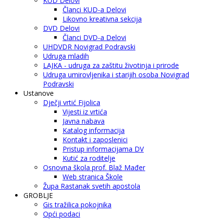
KUD Delovi
Članci KUD-a Delovi
Likovno kreativna sekcija
DVD Delovi
Članci DVD-a Delovi
UHDVDR Novigrad Podravski
Udruga mladih
LAJKA - udruga za zaštitu životinja i prirode
Udruga umirovljenika i starijih osoba Novigrad
Podravski
Ustanove
Dječji vrtić Fijolica
Vijesti iz vrtića
Javna nabava
Katalog informacija
Kontakt i zaposlenici
Pristup informacijama DV
Kutić za roditelje
Osnovna škola prof. Blaž Mađer
Web stranica Škole
Župa Rastanak svetih apostola
GROBLJE
Gis tražilica pokojnika
Opći podaci