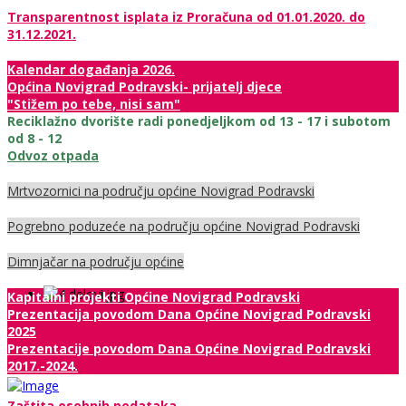
Transparentnost isplata iz Proračuna od 01.01.2020. do
31.12.2021.
Kalendar događanja 2026.
Općina Novigrad Podravski- prijatelj djece
"Stižem po tebe, nisi sam"
Reciklažno dvorište radi ponedjeljkom od 13 - 17 i subotom
od 8 - 12
Odvoz otpada
Mrtvozornici na području općine Novigrad Podravski
Pogrebno poduzeće na području općine Novigrad Podravski
Dimnjačar na području općine
Kapitalni projekti Općine Novigrad Podravski
Prezentacija povodom Dana Općine Novigrad Podravski
2025
Prezentacije povodom Dana Općine Novigrad Podravski
2017.-2024.
Zaštita osobnih podataka