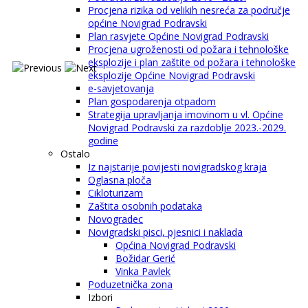
Procjena rizika od velikih nesreća za područje
općine Novigrad Podravski
Plan rasvjete Općine Novigrad Podravski
Procjena ugroženosti od požara i tehnološke
eksplozije i plan zaštite od požara i tehnološke
eksplozije Općine Novigrad Podravski
e-savjetovanja
Plan gospodarenja otpadom
Strategija upravljanja imovinom u vl. Općine
Novigrad Podravski za razdoblje 2023.-2029.
godine
Ostalo
Iz najstarije povijesti novigradskog kraja
Oglasna ploča
Cikloturizam
Zaštita osobnih podataka
Novogradec
Novigradski pisci, pjesnici i naklada
Općina Novigrad Podravski
Božidar Gerić
Vinka Pavlek
Poduzetnička zona
Izbori