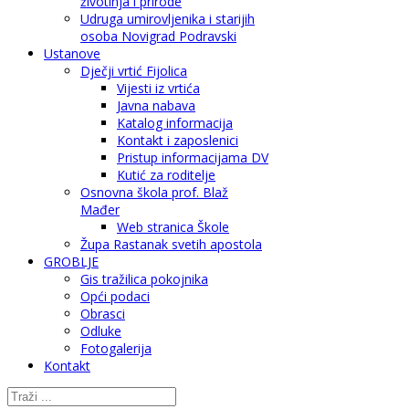
životinja i prirode
Udruga umirovljenika i starijih
osoba Novigrad Podravski
Ustanove
Dječji vrtić Fijolica
Vijesti iz vrtića
Javna nabava
Katalog informacija
Kontakt i zaposlenici
Pristup informacijama DV
Kutić za roditelje
Osnovna škola prof. Blaž
Mađer
Web stranica Škole
Župa Rastanak svetih apostola
GROBLJE
Gis tražilica pokojnika
Opći podaci
Obrasci
Odluke
Fotogalerija
Kontakt