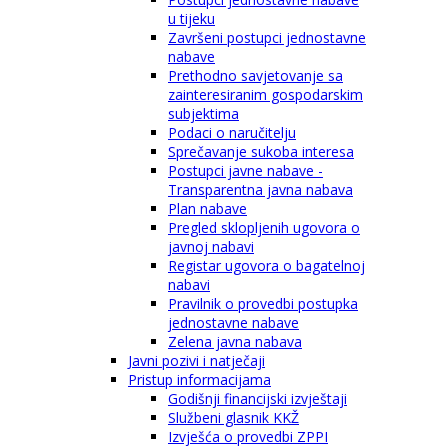
u tijeku
Završeni postupci jednostavne
nabave
Prethodno savjetovanje sa
zainteresiranim gospodarskim
subjektima
Podaci o naručitelju
Sprečavanje sukoba interesa
Postupci javne nabave -
Transparentna javna nabava
Plan nabave
Pregled sklopljenih ugovora o
javnoj nabavi
Registar ugovora o bagatelnoj
nabavi
Pravilnik o provedbi postupka
jednostavne nabave
Zelena javna nabava
Javni pozivi i natječaji
Pristup informacijama
Godišnji financijski izvještaji
Službeni glasnik KKŽ
Izvješća o provedbi ZPPI