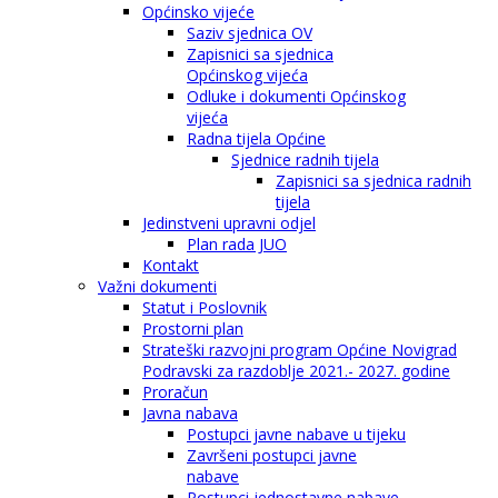
Općinsko vijeće
Saziv sjednica OV
Zapisnici sa sjednica
Općinskog vijeća
Odluke i dokumenti Općinskog
vijeća
Radna tijela Općine
Sjednice radnih tijela
Zapisnici sa sjednica radnih
tijela
Jedinstveni upravni odjel
Plan rada JUO
Kontakt
Važni dokumenti
Statut i Poslovnik
Prostorni plan
Strateški razvojni program Općine Novigrad
Podravski za razdoblje 2021.- 2027. godine
Proračun
Javna nabava
Postupci javne nabave u tijeku
Završeni postupci javne
nabave
Postupci jednostavne nabave