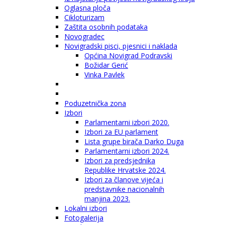
Oglasna ploča
Cikloturizam
Zaštita osobnih podataka
Novogradec
Novigradski pisci, pjesnici i naklada
Općina Novigrad Podravski
Božidar Gerić
Vinka Pavlek
Poduzetnička zona
Izbori
Parlamentarni izbori 2020.
Izbori za EU parlament
Lista grupe birača Darko Duga
Parlamentarni izbori 2024.
Izbori za predsjednika
Republike Hrvatske 2024.
Izbori za članove vijeća i
predstavnike nacionalnih
manjina 2023.
Lokalni izbori
Fotogalerija