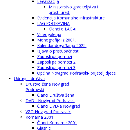
Legalizacija
Ministarstvo graditeljstva i
prost. uređ.
Evidencija Komunalne infrastrukture
LAG PODRAVINA
Članci o LAG-u
Videogalerija
Monografija iz 2001.
Kalendar događanja 2025.
Izjava o pristupačnosti
Zaposli pa pomozi
Zaposli pa pomozi 2
Zaposli pa pomozi 3
Općina Novigrad Podravski- prijatelj djece
Udruge i društva
Društvo žena Novigrad
Podravski
Članci Društva žena
DVD - Novigrad Podravski
Članci DVD-a Novigrad
VZO Novigrad Podravski
Komarna 2001
Članci Komarne 2001
Glasnici