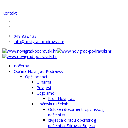
Kontakt
048 832 133
info@novigrad-podravski.hr
Početna
Općina Novigrad Podravski
Opći podaci
O nama
Povijest
Gdje smo?
Kroz Novigrad
Općinski načelnik
Odluke i dokumenti općinskog
načelnika
Izvješća o radu općinskog
načelnika Zdravka Brljeka