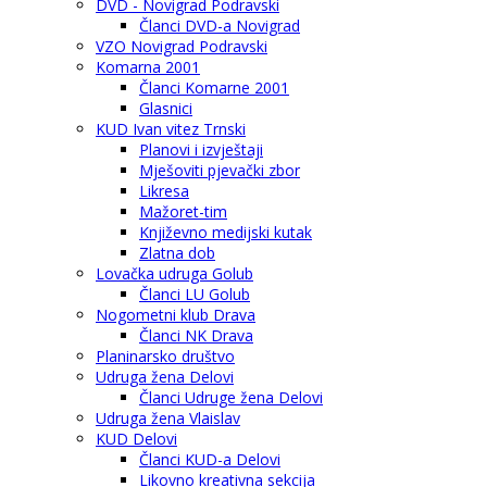
DVD - Novigrad Podravski
Članci DVD-a Novigrad
VZO Novigrad Podravski
Komarna 2001
Članci Komarne 2001
Glasnici
KUD Ivan vitez Trnski
Planovi i izvještaji
Mješoviti pjevački zbor
Likresa
Mažoret-tim
Književno medijski kutak
Zlatna dob
Lovačka udruga Golub
Članci LU Golub
Nogometni klub Drava
Članci NK Drava
Planinarsko društvo
Udruga žena Delovi
Članci Udruge žena Delovi
Udruga žena Vlaislav
KUD Delovi
Članci KUD-a Delovi
Likovno kreativna sekcija