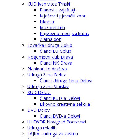
KUD Ivan vitez Trnski
Planovi i izvještaji
Mješoviti pjevački zbor
Likresa
Mažoret-tim
Književno medijski kutak
Zlatna dob
Lovačka udruga Golub
Članci LU Golub
Nogometni klub Drava
Članci NK Drava
Planinarsko društvo
Udruga žena Delovi
Članci Udruge žena Delovi
Udruga žena Vlaislav
KUD Delovi
Članci KUD-a Delovi
Likovno kreativna sekcija
DVD Delovi
Članci DVD-a Delovi
UHDVDR Novigrad Podravski
Udruga mladih
LAJKA - udruga za zaštitu