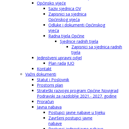
Općinsko vijeće
Saziv sjednica OV
Zapisnici sa sjednica
Općinskog vijeća
Odluke i dokumenti Općinskog
vijeća
Radna tijela Općine
Sjednice radnih tijela
Zapisnici sa sjednica radnih
tijela
Jedinstveni upravni odjel
Plan rada JUO
Kontakt
Važni dokumenti
Statut i Poslovnik
Prostorni plan
Strateški razvojni program Općine Novigrad
Podravski za razdoblje 2021.- 2027. godine
Proračun
Javna nabava
Postupci javne nabave u tijeku
Završeni postupci javne
nabave
Postupci jednostavne nabave