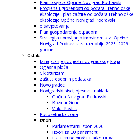
Plan rasvjete Općine Novigrad Podravski
Procjena ugroženosti od požara i tehnološke
eksplozije i plan zaštite od požara i tehnološke
eksplozije Općine Novigrad Podravski
e-savjetovanja
Plan gospodarenja otpadom
Strategija upravljanja imovinom u vl. Općine
Novigrad Podravski za razdoblje 2023.-2029.
godine
Ostalo
Iz najstarije povijesti novigradskog kraja
Oglasna ploča
Cikloturizam
Zaštita osobnih podataka
Novogradec
Novigradski pisci, pjesnici i naklada
Općina Novigrad Podravski
Božidar Gerić
Vinka Pavlek
Poduzetnička zona
Izbori
Parlamentarni izbori 2020.
Izbori za EU parlament
Lista grupe birača Darko Duga