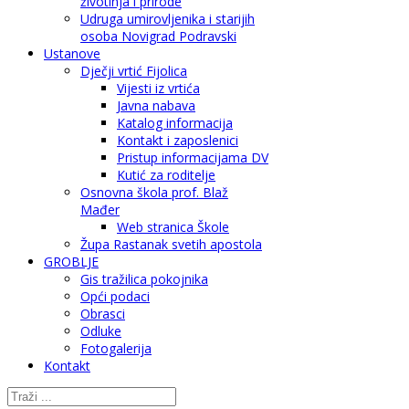
životinja i prirode
Udruga umirovljenika i starijih
osoba Novigrad Podravski
Ustanove
Dječji vrtić Fijolica
Vijesti iz vrtića
Javna nabava
Katalog informacija
Kontakt i zaposlenici
Pristup informacijama DV
Kutić za roditelje
Osnovna škola prof. Blaž
Mađer
Web stranica Škole
Župa Rastanak svetih apostola
GROBLJE
Gis tražilica pokojnika
Opći podaci
Obrasci
Odluke
Fotogalerija
Kontakt