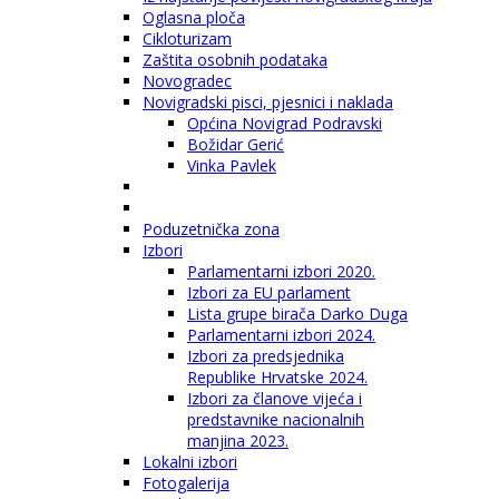
Oglasna ploča
Cikloturizam
Zaštita osobnih podataka
Novogradec
Novigradski pisci, pjesnici i naklada
Općina Novigrad Podravski
Božidar Gerić
Vinka Pavlek
Poduzetnička zona
Izbori
Parlamentarni izbori 2020.
Izbori za EU parlament
Lista grupe birača Darko Duga
Parlamentarni izbori 2024.
Izbori za predsjednika
Republike Hrvatske 2024.
Izbori za članove vijeća i
predstavnike nacionalnih
manjina 2023.
Lokalni izbori
Fotogalerija