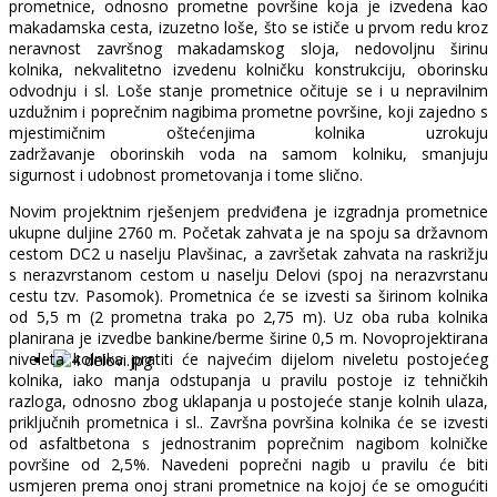
prometnice, odnosno prometne površine koja je izvedena kao
makadamska cesta, izuzetno loše, što se ističe u prvom redu kroz
neravnost završnog makadamskog sloja, nedovoljnu širinu
kolnika, nekvalitetno izvedenu kolničku konstrukciju, oborinsku
odvodnju i sl. Loše stanje prometnice očituje se i u nepravilnim
uzdužnim i poprečnim nagibima prometne površine, koji zajedno s
mjestimičnim oštećenjima kolnika uzrokuju
zadržavanje oborinskih voda na samom kolniku, smanjuju
sigurnost i udobnost prometovanja i tome slično.
Novim projektnim rješenjem predviđena je izgradnja prometnice
ukupne duljine 2760 m. Početak zahvata je na spoju sa državnom
cestom DC2 u naselju Plavšinac, a završetak zahvata na raskrižju
s nerazvrstanom cestom u naselju Delovi (spoj na nerazvrstanu
cestu tzv. Pasomok). Prometnica će se izvesti sa širinom kolnika
od 5,5 m (2 prometna traka po 2,75 m). Uz oba ruba kolnika
planirana je izvedbe bankine/berme širine 0,5 m. Novoprojektirana
niveleta kolnika pratiti će najvećim dijelom niveletu postojećeg
kolnika, iako manja odstupanja u pravilu postoje iz tehničkih
razloga, odnosno zbog uklapanja u postojeće stanje kolnih ulaza,
priključnih prometnica i sl.. Završna površina kolnika će se izvesti
od asfaltbetona s jednostranim poprečnim nagibom kolničke
površine od 2,5%. Navedeni poprečni nagib u pravilu će biti
usmjeren prema onoj strani prometnice na kojoj će se omogućiti