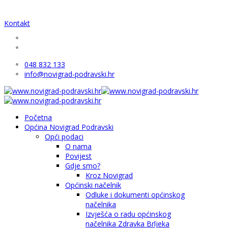
Kontakt
048 832 133
info@novigrad-podravski.hr
Početna
Općina Novigrad Podravski
Opći podaci
O nama
Povijest
Gdje smo?
Kroz Novigrad
Općinski načelnik
Odluke i dokumenti općinskog
načelnika
Izvješća o radu općinskog
načelnika Zdravka Brljeka