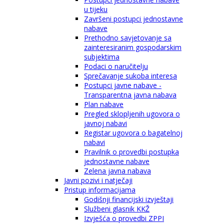
u tijeku
Završeni postupci jednostavne
nabave
Prethodno savjetovanje sa
zainteresiranim gospodarskim
subjektima
Podaci o naručitelju
Sprečavanje sukoba interesa
Postupci javne nabave -
Transparentna javna nabava
Plan nabave
Pregled sklopljenih ugovora o
javnoj nabavi
Registar ugovora o bagatelnoj
nabavi
Pravilnik o provedbi postupka
jednostavne nabave
Zelena javna nabava
Javni pozivi i natječaji
Pristup informacijama
Godišnji financijski izvještaji
Službeni glasnik KKŽ
Izvješća o provedbi ZPPI