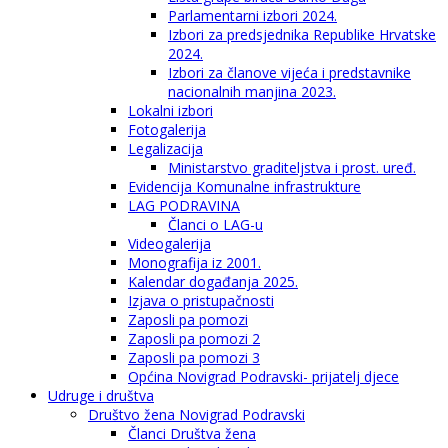
Parlamentarni izbori 2024.
Izbori za predsjednika Republike Hrvatske
2024.
Izbori za članove vijeća i predstavnike
nacionalnih manjina 2023.
Lokalni izbori
Fotogalerija
Legalizacija
Ministarstvo graditeljstva i prost. uređ.
Evidencija Komunalne infrastrukture
LAG PODRAVINA
Članci o LAG-u
Videogalerija
Monografija iz 2001.
Kalendar događanja 2025.
Izjava o pristupačnosti
Zaposli pa pomozi
Zaposli pa pomozi 2
Zaposli pa pomozi 3
Općina Novigrad Podravski- prijatelj djece
Udruge i društva
Društvo žena Novigrad Podravski
Članci Društva žena