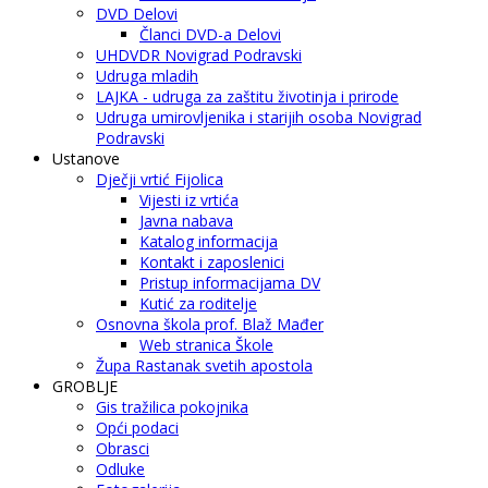
DVD Delovi
Članci DVD-a Delovi
UHDVDR Novigrad Podravski
Udruga mladih
LAJKA - udruga za zaštitu životinja i prirode
Udruga umirovljenika i starijih osoba Novigrad
Podravski
Ustanove
Dječji vrtić Fijolica
Vijesti iz vrtića
Javna nabava
Katalog informacija
Kontakt i zaposlenici
Pristup informacijama DV
Kutić za roditelje
Osnovna škola prof. Blaž Mađer
Web stranica Škole
Župa Rastanak svetih apostola
GROBLJE
Gis tražilica pokojnika
Opći podaci
Obrasci
Odluke