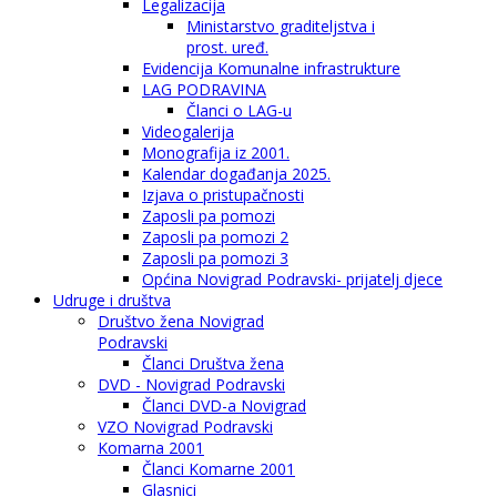
Legalizacija
Ministarstvo graditeljstva i
prost. uređ.
Evidencija Komunalne infrastrukture
LAG PODRAVINA
Članci o LAG-u
Videogalerija
Monografija iz 2001.
Kalendar događanja 2025.
Izjava o pristupačnosti
Zaposli pa pomozi
Zaposli pa pomozi 2
Zaposli pa pomozi 3
Općina Novigrad Podravski- prijatelj djece
Udruge i društva
Društvo žena Novigrad
Podravski
Članci Društva žena
DVD - Novigrad Podravski
Članci DVD-a Novigrad
VZO Novigrad Podravski
Komarna 2001
Članci Komarne 2001
Glasnici