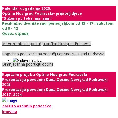
Kalendar događanja 2026.
Općina Novigrad Podravski- prijatelj djece
"Stižem po tebe, nisi sam"
Reciklažno dvorište radi ponedjeljkom od 13 - 17 i subotom
od 8 - 12
Odvoz otpada
Mrtvozornici na području općine Novigrad Podravski
Pogrebno poduzeće na području općine Novigrad Podravski
Dimnjačar na području općine
Kapitalni projekti Općine Novigrad Podravski
Prezentacija povodom Dana Općine Novigrad Podravski
2025
Prezentacije povodom Dana Općine Novigrad Podravski
2017.-2024.
Zaštita osobnih podataka
Imovina