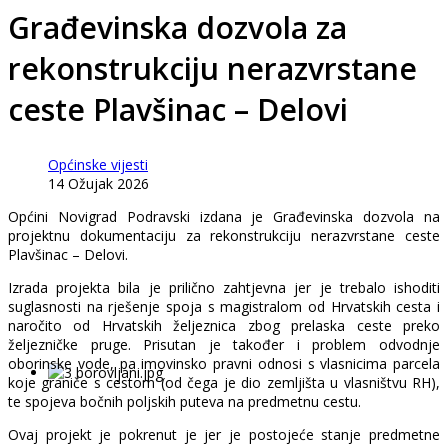
Građevinska dozvola za
rekonstrukciju nerazvrstane
ceste Plavšinac – Delovi
Općinske vijesti
14 Ožujak 2026
Općini Novigrad Podravski izdana je Građevinska dozvola na
projektnu dokumentaciju za rekonstrukciju nerazvrstane ceste
Plavšinac – Delovi.
Izrada projekta bila je prilično zahtjevna jer je trebalo ishoditi
suglasnosti na rješenje spoja s magistralom od Hrvatskih cesta i
naročito od Hrvatskih željeznica zbog prelaska ceste preko
željezničke pruge. Prisutan je također i problem odvodnje
oborinske vode, pa imovinsko pravni odnosi s vlasnicima parcela
koje graniče s cestom (od čega je dio zemljišta u vlasništvu RH),
te spojeva bočnih poljskih puteva na predmetnu cestu.
Ovaj projekt je pokrenut je jer je postojeće stanje predmetne