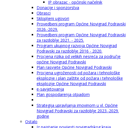
IP obrazac - općinski načelnik
Donacije i sponzorstva
Obrasci
Sklopljeni ugovori
Provedbeni program Općine Novigrad Podravski
2026.-2029.
Provedbeni program Općine Novigrad Podravski
za razdoblje 2021. - 2025.
Program ukupnog razvoja Općine Novigrad
Podravski za razdoblje 2016 - 2020.
Procjena rizika od velikih nesreća za područje
općine Novigrad Podravski
Plan rasvjete Općine Novigrad Podravski
Procjena ugroženosti od požara i tehnološke
eksplozije i plan zaštite od požara i tehnološke
eksplozije Općine Novigrad Podravski
e-savjetovanja
Plan gospodarenja otpadom
Strategija upravljanja imovinom u vl. Općine
Novigrad Podravski za razdoblje 2023.-2029.
godine
Ostalo
Iz najstarije povijesti novigradskog kraja