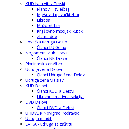
KUD Ivan vitez Trnski
Planovi i izvještaji
Mješoviti pjevački zbor
Likresa
Mažoret-tim
Književno medijski kutak
Zlatna dob
Lovačka udruga Golub
Članci LU Golub
Nogometni klub Drava
Članci NK Drava
Planinarsko društvo
Udruga žena Delovi
Članci Udruge žena Delovi
Udruga žena Vlaislav
KUD Delovi
Članci KUD-a Delovi
Likovno kreativna sekcija
DVD Delovi
Članci DVD-a Delovi
UHDVDR Novigrad Podravski
Udruga mladih
LAJKA - udruga za zaštitu