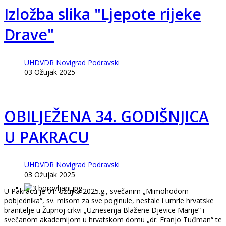
Izložba slika "Ljepote rijeke
Drave"
UHDVDR Novigrad Podravski
03 Ožujak 2025
OBILJEŽENA 34. GODIŠNJICA
U PAKRACU
UHDVDR Novigrad Podravski
03 Ožujak 2025
U Pakracu je 01. ožujka 2025.g., svečanim „Mimohodom
pobjednika“, sv. misom za sve poginule, nestale i umrle hrvatske
branitelje u Župnoj crkvi „Uznesenja Blažene Djevice Marije“ i
svečanom akademijom u hrvatskom domu „dr. Franjo Tuđman“ te