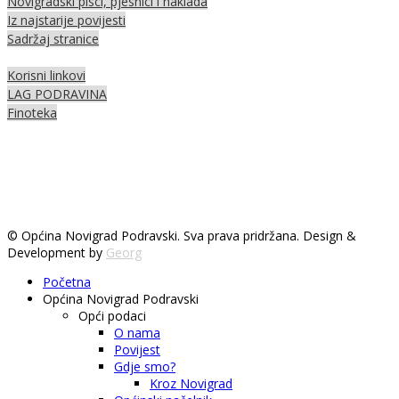
Novigradski pisci, pjesnici i naklada
Iz najstarije povijesti
Sadržaj stranice
Korisni linkovi
LAG PODRAVINA
Finoteka
© Općina Novigrad Podravski. Sva prava pridržana. Design &
Development by
Georg
Početna
Općina Novigrad Podravski
Opći podaci
O nama
Povijest
Gdje smo?
Kroz Novigrad