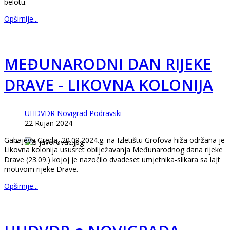
belotu.
Opširnije...
MEĐUNARODNI DAN RIJEKE
DRAVE - LIKOVNA KOLONIJA
UHDVDR Novigrad Podravski
22 Rujan 2024
Gabajeva Greda, 20.09.2024.g. na Izletištu Grofova hiža održana je
Likovna kolonija ususret obilježavanja Međunarodnog dana rijeke
Drave (23.09.) kojoj je nazočilo dvadeset umjetnika-slikara sa lajt
motivom rijeke Drave.
Opširnije...