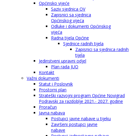
Općinsko vijeće
Saziv sjednica OV
Zapisnici sa sjednica
Općinskog vijeća
Odluke i dokumenti Općinskog
vijeća
Radna tijela Općine
Sjednice radnih tijela
Zapisnici sa sjednica radnih
tijela
Jedinstveni upravni odjel
Plan rada JUO
Kontakt
Važni dokumenti
Statut i Poslovnik
Prostorni plan
Strateški razvojni program Općine Novigrad
Podravski za razdoblje 2021.- 2027. godine
Proračun
Javna nabava
Postupci javne nabave u tijeku
Završeni postupci javne
nabave
Postupci jednostavne nabave