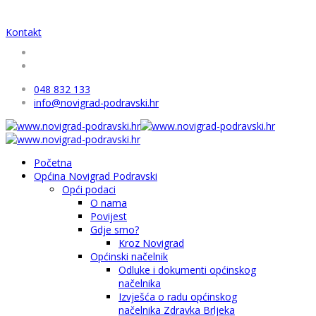
Kontakt
048 832 133
info@novigrad-podravski.hr
Početna
Općina Novigrad Podravski
Opći podaci
O nama
Povijest
Gdje smo?
Kroz Novigrad
Općinski načelnik
Odluke i dokumenti općinskog
načelnika
Izvješća o radu općinskog
načelnika Zdravka Brljeka