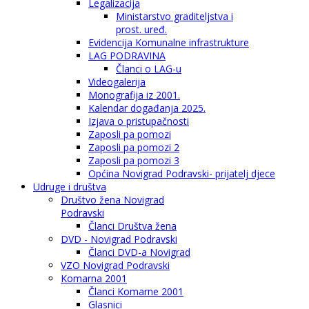
Legalizacija
Ministarstvo graditeljstva i
prost. uređ.
Evidencija Komunalne infrastrukture
LAG PODRAVINA
Članci o LAG-u
Videogalerija
Monografija iz 2001.
Kalendar događanja 2025.
Izjava o pristupačnosti
Zaposli pa pomozi
Zaposli pa pomozi 2
Zaposli pa pomozi 3
Općina Novigrad Podravski- prijatelj djece
Udruge i društva
Društvo žena Novigrad
Podravski
Članci Društva žena
DVD - Novigrad Podravski
Članci DVD-a Novigrad
VZO Novigrad Podravski
Komarna 2001
Članci Komarne 2001
Glasnici