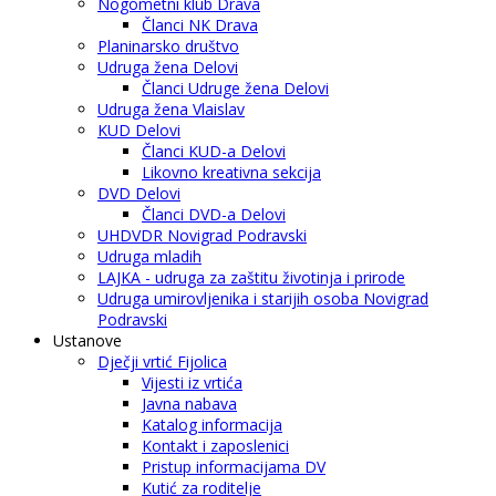
Nogometni klub Drava
Članci NK Drava
Planinarsko društvo
Udruga žena Delovi
Članci Udruge žena Delovi
Udruga žena Vlaislav
KUD Delovi
Članci KUD-a Delovi
Likovno kreativna sekcija
DVD Delovi
Članci DVD-a Delovi
UHDVDR Novigrad Podravski
Udruga mladih
LAJKA - udruga za zaštitu životinja i prirode
Udruga umirovljenika i starijih osoba Novigrad
Podravski
Ustanove
Dječji vrtić Fijolica
Vijesti iz vrtića
Javna nabava
Katalog informacija
Kontakt i zaposlenici
Pristup informacijama DV
Kutić za roditelje