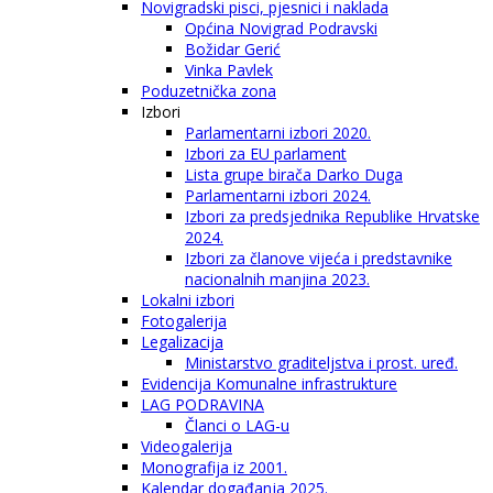
Novigradski pisci, pjesnici i naklada
Općina Novigrad Podravski
Božidar Gerić
Vinka Pavlek
Poduzetnička zona
Izbori
Parlamentarni izbori 2020.
Izbori za EU parlament
Lista grupe birača Darko Duga
Parlamentarni izbori 2024.
Izbori za predsjednika Republike Hrvatske
2024.
Izbori za članove vijeća i predstavnike
nacionalnih manjina 2023.
Lokalni izbori
Fotogalerija
Legalizacija
Ministarstvo graditeljstva i prost. uređ.
Evidencija Komunalne infrastrukture
LAG PODRAVINA
Članci o LAG-u
Videogalerija
Monografija iz 2001.
Kalendar događanja 2025.