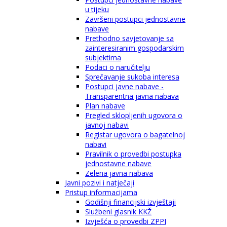
u tijeku
Završeni postupci jednostavne
nabave
Prethodno savjetovanje sa
zainteresiranim gospodarskim
subjektima
Podaci o naručitelju
Sprečavanje sukoba interesa
Postupci javne nabave -
Transparentna javna nabava
Plan nabave
Pregled sklopljenih ugovora o
javnoj nabavi
Registar ugovora o bagatelnoj
nabavi
Pravilnik o provedbi postupka
jednostavne nabave
Zelena javna nabava
Javni pozivi i natječaji
Pristup informacijama
Godišnji financijski izvještaji
Službeni glasnik KKŽ
Izvješća o provedbi ZPPI