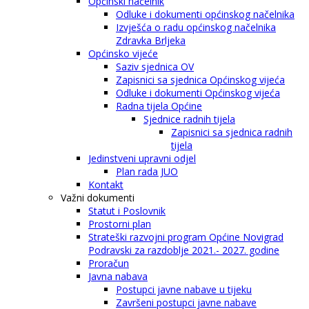
Općinski načelnik
Odluke i dokumenti općinskog načelnika
Izvješća o radu općinskog načelnika
Zdravka Brljeka
Općinsko vijeće
Saziv sjednica OV
Zapisnici sa sjednica Općinskog vijeća
Odluke i dokumenti Općinskog vijeća
Radna tijela Općine
Sjednice radnih tijela
Zapisnici sa sjednica radnih
tijela
Jedinstveni upravni odjel
Plan rada JUO
Kontakt
Važni dokumenti
Statut i Poslovnik
Prostorni plan
Strateški razvojni program Općine Novigrad
Podravski za razdoblje 2021.- 2027. godine
Proračun
Javna nabava
Postupci javne nabave u tijeku
Završeni postupci javne nabave