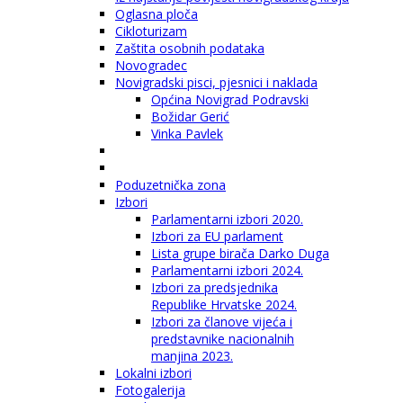
Oglasna ploča
Cikloturizam
Zaštita osobnih podataka
Novogradec
Novigradski pisci, pjesnici i naklada
Općina Novigrad Podravski
Božidar Gerić
Vinka Pavlek
Poduzetnička zona
Izbori
Parlamentarni izbori 2020.
Izbori za EU parlament
Lista grupe birača Darko Duga
Parlamentarni izbori 2024.
Izbori za predsjednika
Republike Hrvatske 2024.
Izbori za članove vijeća i
predstavnike nacionalnih
manjina 2023.
Lokalni izbori
Fotogalerija