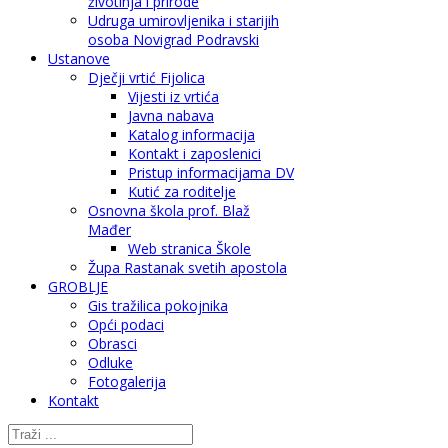
životinja i prirode
Udruga umirovljenika i starijih
osoba Novigrad Podravski
Ustanove
Dječji vrtić Fijolica
Vijesti iz vrtića
Javna nabava
Katalog informacija
Kontakt i zaposlenici
Pristup informacijama DV
Kutić za roditelje
Osnovna škola prof. Blaž
Mađer
Web stranica Škole
Župa Rastanak svetih apostola
GROBLJE
Gis tražilica pokojnika
Opći podaci
Obrasci
Odluke
Fotogalerija
Kontakt