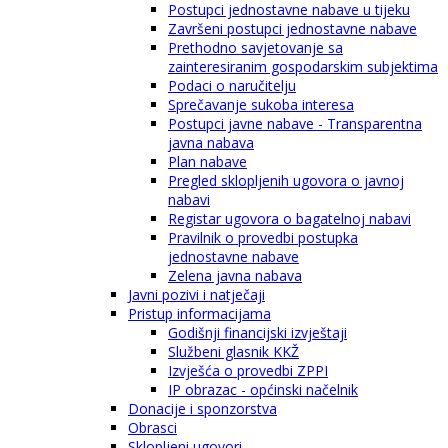
Postupci jednostavne nabave u tijeku
Završeni postupci jednostavne nabave
Prethodno savjetovanje sa
zainteresiranim gospodarskim subjektima
Podaci o naručitelju
Sprečavanje sukoba interesa
Postupci javne nabave - Transparentna
javna nabava
Plan nabave
Pregled sklopljenih ugovora o javnoj
nabavi
Registar ugovora o bagatelnoj nabavi
Pravilnik o provedbi postupka
jednostavne nabave
Zelena javna nabava
Javni pozivi i natječaji
Pristup informacijama
Godišnji financijski izvještaji
Službeni glasnik KKŽ
Izvješća o provedbi ZPPI
IP obrazac - općinski načelnik
Donacije i sponzorstva
Obrasci
Sklopljeni ugovori