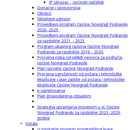
IP obrazac - općinski načelnik
Donacije i sponzorstva
Obrasci
Sklopljeni ugovori
Provedbeni program Općine Novigrad Podravski
2026.-2029.
Provedbeni program Općine Novigrad Podravski
za razdoblje 2021. - 2025.
Program ukupnog razvoja Općine Novigrad
Podravski za razdoblje 2016 - 2020.
Procjena rizika od velikih nesreća za područje
općine Novigrad Podravski
Plan rasvjete Općine Novigrad Podravski
Procjena ugroženosti od požara i tehnološke
eksplozije i plan zaštite od požara i tehnološke
eksplozije Općine Novigrad Podravski
e-savjetovanja
Plan gospodarenja otpadom
Strategija upravljanja imovinom u vl. Općine
Novigrad Podravski za razdoblje 2023.-2029.
godine
Ostalo
Iz najstarije povijesti novigradskog kraja