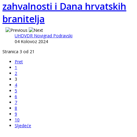
zahvalnosti i Dana hrvatskih
branitelja
UHDVDR Novigrad Podravski
04 Kolovoz 2024
Stranica 3 od 21
Pret
1
2
3
4
5
6
7
8
9
10
Sljedeće