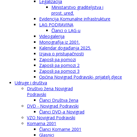
Legalizacija
Ministarstvo graditeljstva i
prost. uređ.
Evidencija Komunalne infrastrukture
LAG PODRAVINA
Članci o LAG-u
Videogalerija
Monografija iz 2001.
Kalendar događanja 2025.
Izjava o pristupačnosti
Zaposli pa pomozi
Zaposli pa pomozi 2
Zaposli pa pomozi 3
Općina Novigrad Podravski- prijatelj djece
Udruge i društva
Društvo žena Novigrad
Podravski
Članci Društva žena
DVD - Novigrad Podravski
Članci DVD-a Novigrad
VZO Novigrad Podravski
Komarna 2001
Članci Komarne 2001
Glasnici