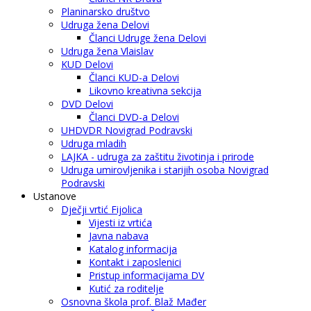
Planinarsko društvo
Udruga žena Delovi
Članci Udruge žena Delovi
Udruga žena Vlaislav
KUD Delovi
Članci KUD-a Delovi
Likovno kreativna sekcija
DVD Delovi
Članci DVD-a Delovi
UHDVDR Novigrad Podravski
Udruga mladih
LAJKA - udruga za zaštitu životinja i prirode
Udruga umirovljenika i starijih osoba Novigrad
Podravski
Ustanove
Dječji vrtić Fijolica
Vijesti iz vrtića
Javna nabava
Katalog informacija
Kontakt i zaposlenici
Pristup informacijama DV
Kutić za roditelje
Osnovna škola prof. Blaž Mađer