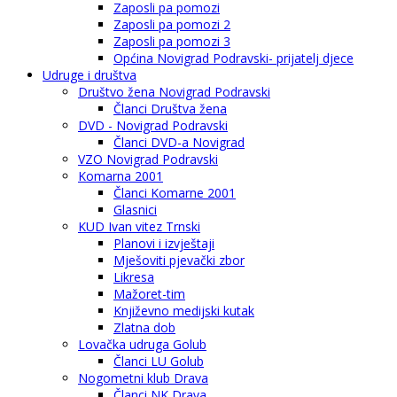
Zaposli pa pomozi
Zaposli pa pomozi 2
Zaposli pa pomozi 3
Općina Novigrad Podravski- prijatelj djece
Udruge i društva
Društvo žena Novigrad Podravski
Članci Društva žena
DVD - Novigrad Podravski
Članci DVD-a Novigrad
VZO Novigrad Podravski
Komarna 2001
Članci Komarne 2001
Glasnici
KUD Ivan vitez Trnski
Planovi i izvještaji
Mješoviti pjevački zbor
Likresa
Mažoret-tim
Književno medijski kutak
Zlatna dob
Lovačka udruga Golub
Članci LU Golub
Nogometni klub Drava
Članci NK Drava