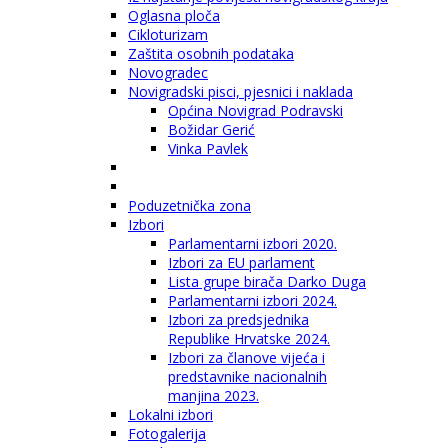
Oglasna ploča
Cikloturizam
Zaštita osobnih podataka
Novogradec
Novigradski pisci, pjesnici i naklada
Općina Novigrad Podravski
Božidar Gerić
Vinka Pavlek
Poduzetnička zona
Izbori
Parlamentarni izbori 2020.
Izbori za EU parlament
Lista grupe birača Darko Duga
Parlamentarni izbori 2024.
Izbori za predsjednika
Republike Hrvatske 2024.
Izbori za članove vijeća i
predstavnike nacionalnih
manjina 2023.
Lokalni izbori
Fotogalerija