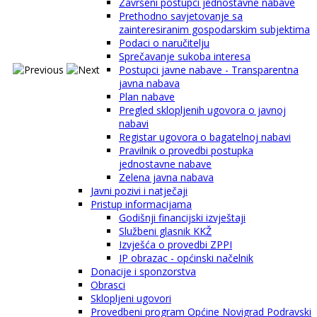
Završeni postupci jednostavne nabave
Prethodno savjetovanje sa
zainteresiranim gospodarskim subjektima
Podaci o naručitelju
Sprečavanje sukoba interesa
Postupci javne nabave - Transparentna
javna nabava
Plan nabave
Pregled sklopljenih ugovora o javnoj
nabavi
Registar ugovora o bagatelnoj nabavi
Pravilnik o provedbi postupka
jednostavne nabave
Zelena javna nabava
Javni pozivi i natječaji
Pristup informacijama
Godišnji financijski izvještaji
Službeni glasnik KKŽ
Izvješća o provedbi ZPPI
IP obrazac - općinski načelnik
Donacije i sponzorstva
Obrasci
Sklopljeni ugovori
Provedbeni program Općine Novigrad Podravski