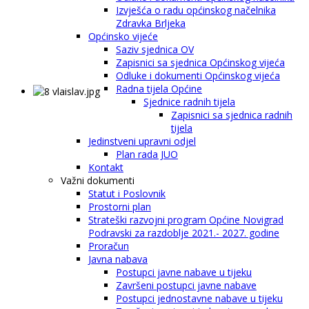
Izvješća o radu općinskog načelnika
Zdravka Brljeka
Općinsko vijeće
Saziv sjednica OV
Zapisnici sa sjednica Općinskog vijeća
Odluke i dokumenti Općinskog vijeća
Radna tijela Općine
Sjednice radnih tijela
Zapisnici sa sjednica radnih
tijela
Jedinstveni upravni odjel
Plan rada JUO
Kontakt
Važni dokumenti
Statut i Poslovnik
Prostorni plan
Strateški razvojni program Općine Novigrad
Podravski za razdoblje 2021.- 2027. godine
Proračun
Javna nabava
Postupci javne nabave u tijeku
Završeni postupci javne nabave
Postupci jednostavne nabave u tijeku