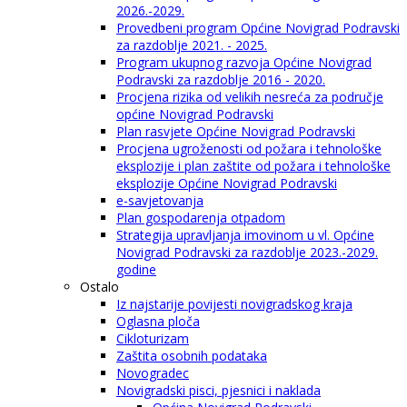
2026.-2029.
Provedbeni program Općine Novigrad Podravski
za razdoblje 2021. - 2025.
Program ukupnog razvoja Općine Novigrad
Podravski za razdoblje 2016 - 2020.
Procjena rizika od velikih nesreća za područje
općine Novigrad Podravski
Plan rasvjete Općine Novigrad Podravski
Procjena ugroženosti od požara i tehnološke
eksplozije i plan zaštite od požara i tehnološke
eksplozije Općine Novigrad Podravski
e-savjetovanja
Plan gospodarenja otpadom
Strategija upravljanja imovinom u vl. Općine
Novigrad Podravski za razdoblje 2023.-2029.
godine
Ostalo
Iz najstarije povijesti novigradskog kraja
Oglasna ploča
Cikloturizam
Zaštita osobnih podataka
Novogradec
Novigradski pisci, pjesnici i naklada