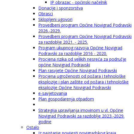
IP obrazac - općinski načelnik
Donacije i sponzorstva
Obrasci
Sklopljeni ugovori
Provedbeni program Općine Novigrad Podravski
2026.-2029.
Provedbeni program Općine Novigrad Podravski
za razdoblje 2021. - 2025.
Program ukupnog razvoja Općine Novigrad
Podravski za razdoblje 2016 - 2020.
Procjena rizika od velikih nesreća za područje
općine Novigrad Podravski
Plan rasvjete Općine Novigrad Podravski
Procjena ugroženosti od požara i tehnološke
eksplozije i plan zaštite od požara i tehnološke
eksplozije Općine Novigrad Podravski
e-savjetovanja
Plan gospodarenja otpadom
Strategija upravljanja imovinom u vl. Općine
Novigrad Podravski za razdoblje 2023.-2029.
godine
Ostalo
Iz najstarije povijesti novigradskog kraja