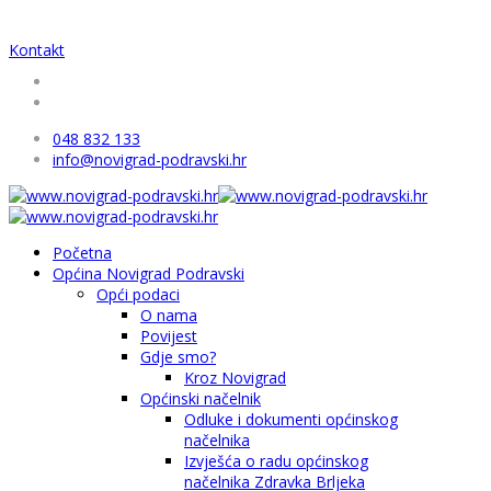
Kontakt
048 832 133
info@novigrad-podravski.hr
Početna
Općina Novigrad Podravski
Opći podaci
O nama
Povijest
Gdje smo?
Kroz Novigrad
Općinski načelnik
Odluke i dokumenti općinskog
načelnika
Izvješća o radu općinskog
načelnika Zdravka Brljeka