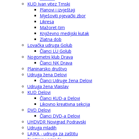
KUD Ivan vitez Trnski
Planovi i izvještaji
Mješoviti pjevački zbor
Likresa
Mažoret-tim
Književno medijski kutak
Zlatna dob
Lovačka udruga Golub
Članci LU Golub
Nogometni klub Drava
Članci NK Drava
Planinarsko društvo
Udruga žena Delovi
Članci Udruge žena Delovi
Udruga žena Vlaislav
KUD Delovi
Članci KUD-a Delovi
Likovno kreativna sekcija
DVD Delovi
Članci DVD-a Delovi
UHDVDR Novigrad Podravski
Udruga mladih
LAJKA - udruga za zaštitu