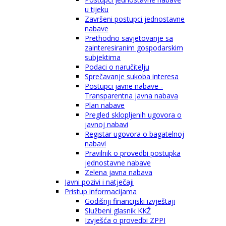
u tijeku
Završeni postupci jednostavne
nabave
Prethodno savjetovanje sa
zainteresiranim gospodarskim
subjektima
Podaci o naručitelju
Sprečavanje sukoba interesa
Postupci javne nabave -
Transparentna javna nabava
Plan nabave
Pregled sklopljenih ugovora o
javnoj nabavi
Registar ugovora o bagatelnoj
nabavi
Pravilnik o provedbi postupka
jednostavne nabave
Zelena javna nabava
Javni pozivi i natječaji
Pristup informacijama
Godišnji financijski izvještaji
Službeni glasnik KKŽ
Izvješća o provedbi ZPPI