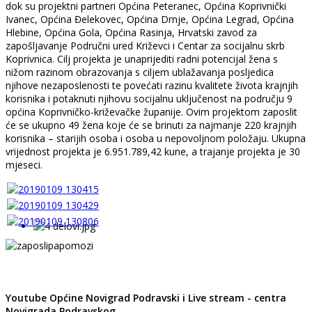
dok su projektni partneri Općina Peteranec, Općina Koprivnički
Ivanec, Općina Đelekovec, Općina Drnje, Općina Legrad, Općina
Hlebine, Općina Gola, Općina Rasinja, Hrvatski zavod za
zapošljavanje Područni ured Križevci i Centar za socijalnu skrb
Koprivnica. Cilj projekta je unaprijediti radni potencijal žena s
nižom razinom obrazovanja s ciljem ublažavanja posljedica
njihove nezaposlenosti te povećati razinu kvalitete života krajnjih
korisnika i potaknuti njihovu socijalnu uključenost na području 9
općina Koprivničko-križevačke županije. Ovim projektom zaposlit
će se ukupno 49 žena koje će se brinuti za najmanje 220 krajnjih
korisnika – starijih osoba i osoba u nepovoljnom položaju. Ukupna
vrijednost projekta je 6.951.789,42 kune, a trajanje projekta je 30
mjeseci.
Youtube Općine Novigrad Podravski i Live stream - centra
Novigrada Podravskog