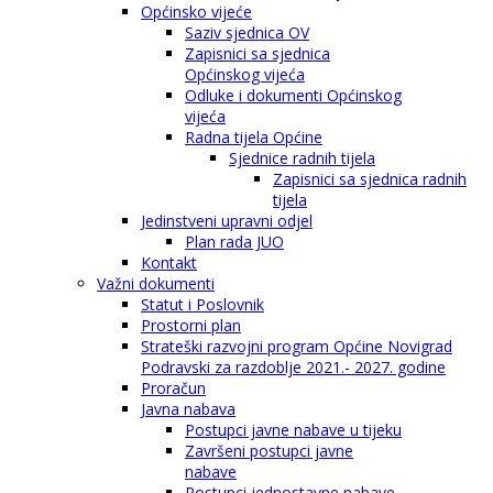
Općinsko vijeće
Saziv sjednica OV
Zapisnici sa sjednica
Općinskog vijeća
Odluke i dokumenti Općinskog
vijeća
Radna tijela Općine
Sjednice radnih tijela
Zapisnici sa sjednica radnih
tijela
Jedinstveni upravni odjel
Plan rada JUO
Kontakt
Važni dokumenti
Statut i Poslovnik
Prostorni plan
Strateški razvojni program Općine Novigrad
Podravski za razdoblje 2021.- 2027. godine
Proračun
Javna nabava
Postupci javne nabave u tijeku
Završeni postupci javne
nabave
Postupci jednostavne nabave