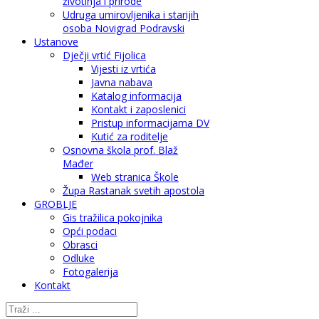
životinja i prirode
Udruga umirovljenika i starijih
osoba Novigrad Podravski
Ustanove
Dječji vrtić Fijolica
Vijesti iz vrtića
Javna nabava
Katalog informacija
Kontakt i zaposlenici
Pristup informacijama DV
Kutić za roditelje
Osnovna škola prof. Blaž
Mađer
Web stranica Škole
Župa Rastanak svetih apostola
GROBLJE
Gis tražilica pokojnika
Opći podaci
Obrasci
Odluke
Fotogalerija
Kontakt