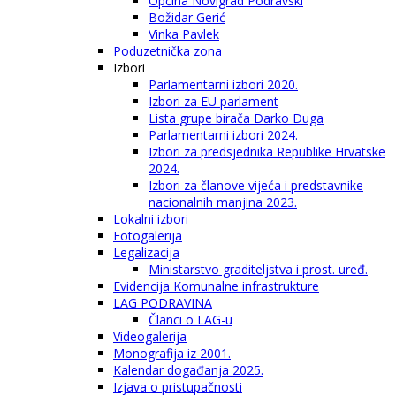
Općina Novigrad Podravski
Božidar Gerić
Vinka Pavlek
Poduzetnička zona
Izbori
Parlamentarni izbori 2020.
Izbori za EU parlament
Lista grupe birača Darko Duga
Parlamentarni izbori 2024.
Izbori za predsjednika Republike Hrvatske
2024.
Izbori za članove vijeća i predstavnike
nacionalnih manjina 2023.
Lokalni izbori
Fotogalerija
Legalizacija
Ministarstvo graditeljstva i prost. uređ.
Evidencija Komunalne infrastrukture
LAG PODRAVINA
Članci o LAG-u
Videogalerija
Monografija iz 2001.
Kalendar događanja 2025.
Izjava o pristupačnosti