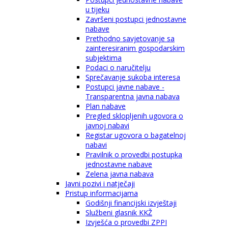
u tijeku
Završeni postupci jednostavne
nabave
Prethodno savjetovanje sa
zainteresiranim gospodarskim
subjektima
Podaci o naručitelju
Sprečavanje sukoba interesa
Postupci javne nabave -
Transparentna javna nabava
Plan nabave
Pregled sklopljenih ugovora o
javnoj nabavi
Registar ugovora o bagatelnoj
nabavi
Pravilnik o provedbi postupka
jednostavne nabave
Zelena javna nabava
Javni pozivi i natječaji
Pristup informacijama
Godišnji financijski izvještaji
Službeni glasnik KKŽ
Izvješća o provedbi ZPPI