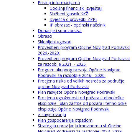
Pristup informacijama
Godišnji financijski izvještaji
Službeni glasnik KKŽ
Izvješća o provedbi ZPPI
IP obrazac - općinski načelnik
Donacije i sponzorstva
Obrasci
Sklopljeni ugovori
Provedbeni program Općine Novigrad Podravski
2026.-2029.
Provedbeni program Općine Novigrad Podravski
za razdoblje 2021. - 2025.
Program ukupnog razvoja Općine Novigrad
Podravski za razdoblje 2016 - 2020.
Procjena rizika od velikih nesreća za područje
općine Novigrad Podravski
Plan rasvjete Općine Novigrad Podravski
Procjena ugroženosti od požara i tehnološke
eksplozije i plan zaštite od požara i tehnološke
eksplozije Općine Novigrad Podravski
e-savjetovanja
Plan gospodarenja otpadom
Strategija upravljanja imovinom u vl. Općine
Novigrad Podravski za razdoblje 2023.-2029.