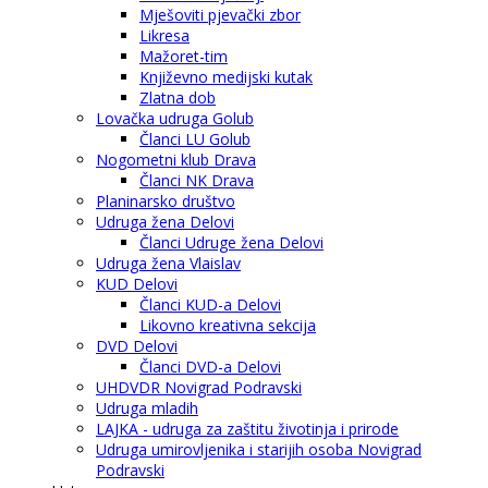
Mješoviti pjevački zbor
Likresa
Mažoret-tim
Književno medijski kutak
Zlatna dob
Lovačka udruga Golub
Članci LU Golub
Nogometni klub Drava
Članci NK Drava
Planinarsko društvo
Udruga žena Delovi
Članci Udruge žena Delovi
Udruga žena Vlaislav
KUD Delovi
Članci KUD-a Delovi
Likovno kreativna sekcija
DVD Delovi
Članci DVD-a Delovi
UHDVDR Novigrad Podravski
Udruga mladih
LAJKA - udruga za zaštitu životinja i prirode
Udruga umirovljenika i starijih osoba Novigrad
Podravski