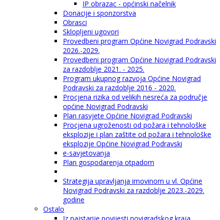
IP obrazac - općinski načelnik
Donacije i sponzorstva
Obrasci
Sklopljeni ugovori
Provedbeni program Općine Novigrad Podravski
2026.-2029.
Provedbeni program Općine Novigrad Podravski
za razdoblje 2021. - 2025.
Program ukupnog razvoja Općine Novigrad
Podravski za razdoblje 2016 - 2020.
Procjena rizika od velikih nesreća za područje
općine Novigrad Podravski
Plan rasvjete Općine Novigrad Podravski
Procjena ugroženosti od požara i tehnološke
eksplozije i plan zaštite od požara i tehnološke
eksplozije Općine Novigrad Podravski
e-savjetovanja
Plan gospodarenja otpadom
Strategija upravljanja imovinom u vl. Općine
Novigrad Podravski za razdoblje 2023.-2029.
godine
Ostalo
Iz najstarije povijesti novigradskog kraja