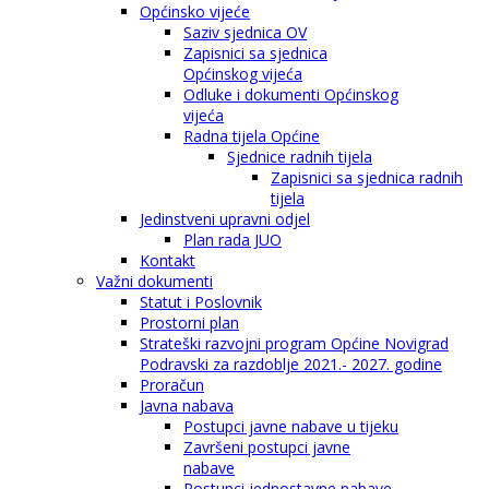
Općinsko vijeće
Saziv sjednica OV
Zapisnici sa sjednica
Općinskog vijeća
Odluke i dokumenti Općinskog
vijeća
Radna tijela Općine
Sjednice radnih tijela
Zapisnici sa sjednica radnih
tijela
Jedinstveni upravni odjel
Plan rada JUO
Kontakt
Važni dokumenti
Statut i Poslovnik
Prostorni plan
Strateški razvojni program Općine Novigrad
Podravski za razdoblje 2021.- 2027. godine
Proračun
Javna nabava
Postupci javne nabave u tijeku
Završeni postupci javne
nabave
Postupci jednostavne nabave