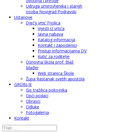
životinja i prirode
Udruga umirovljenika i starijih
osoba Novigrad Podravski
Ustanove
Dječji vrtić Fijolica
Vijesti iz vrtića
Javna nabava
Katalog informacija
Kontakt i zaposlenici
Pristup informacijama DV
Kutić za roditelje
Osnovna škola prof. Blaž
Mađer
Web stranica Škole
Župa Rastanak svetih apostola
GROBLJE
Gis tražilica pokojnika
Opći podaci
Obrasci
Odluke
Fotogalerija
Kontakt