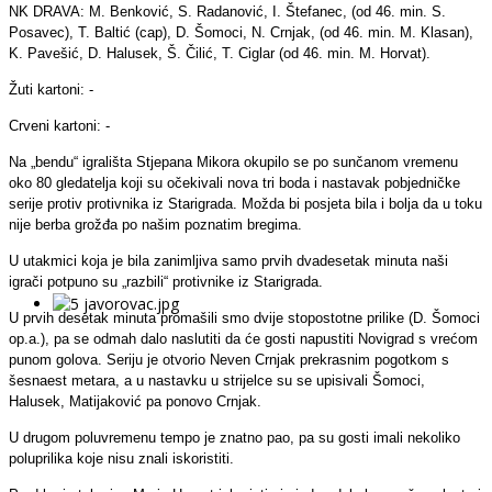
NK DRAVA: M. Benković, S. Radanović, I. Štefanec, (od 46. min. S.
Posavec), T. Baltić (cap), D. Šomoci, N. Crnjak, (od 46. min. M. Klasan),
K. Pavešić, D. Halusek, Š. Čilić, T. Ciglar (od 46. min. M. Horvat).
Žuti kartoni: -
Crveni kartoni: -
Na „bendu“ igrališta Stjepana Mikora okupilo se po sunčanom vremenu
oko 80 gledatelja koji su očekivali nova tri boda i nastavak pobjedničke
serije protiv protivnika iz Starigrada. Možda bi posjeta bila i bolja da u toku
nije berba grožđa po našim poznatim bregima.
U utakmici koja je bila zanimljiva samo prvih dvadesetak minuta naši
igrači potpuno su „razbili“ protivnike iz Starigrada.
U prvih desetak minuta promašili smo dvije stopostotne prilike (D. Šomoci
op.a.), pa se odmah dalo naslutiti da će gosti napustiti Novigrad s vrećom
punom golova. Seriju je otvorio Neven Crnjak prekrasnim pogotkom s
šesnaest metara, a u nastavku u strijelce su se upisivali Šomoci,
Halusek, Matijaković pa ponovo Crnjak.
U drugom poluvremenu tempo je znatno pao, pa su gosti imali nekoliko
poluprilika koje nisu znali iskoristiti.