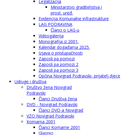
Legalizacija
Ministarstvo graditeljstva i
prost. uređ.
Evidencija Komunalne infrastrukture
LAG PODRAVINA
Članci o LAG-u
Videogalerija
Monografija iz 2001.
Kalendar događanja 2025.
Izjava o pristupačnosti
Zaposli pa pomozi
Zaposli pa pomozi 2
Zaposli pa pomozi 3
Općina Novigrad Podravski- prijatelj djece
Udruge i društva
Društvo žena Novigrad
Podravski
Članci Društva žena
DVD - Novigrad Podravski
Članci DVD-a Novigrad
VZO Novigrad Podravski
Komarna 2001
Članci Komarne 2001
Glasnici