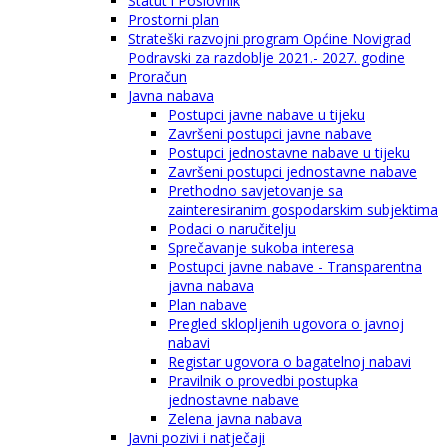
Statut i Poslovnik
Prostorni plan
Strateški razvojni program Općine Novigrad
Podravski za razdoblje 2021.- 2027. godine
Proračun
Javna nabava
Postupci javne nabave u tijeku
Završeni postupci javne nabave
Postupci jednostavne nabave u tijeku
Završeni postupci jednostavne nabave
Prethodno savjetovanje sa
zainteresiranim gospodarskim subjektima
Podaci o naručitelju
Sprečavanje sukoba interesa
Postupci javne nabave - Transparentna
javna nabava
Plan nabave
Pregled sklopljenih ugovora o javnoj
nabavi
Registar ugovora o bagatelnoj nabavi
Pravilnik o provedbi postupka
jednostavne nabave
Zelena javna nabava
Javni pozivi i natječaji