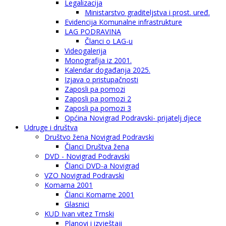
Legalizacija
Ministarstvo graditeljstva i prost. uređ.
Evidencija Komunalne infrastrukture
LAG PODRAVINA
Članci o LAG-u
Videogalerija
Monografija iz 2001.
Kalendar događanja 2025.
Izjava o pristupačnosti
Zaposli pa pomozi
Zaposli pa pomozi 2
Zaposli pa pomozi 3
Općina Novigrad Podravski- prijatelj djece
Udruge i društva
Društvo žena Novigrad Podravski
Članci Društva žena
DVD - Novigrad Podravski
Članci DVD-a Novigrad
VZO Novigrad Podravski
Komarna 2001
Članci Komarne 2001
Glasnici
KUD Ivan vitez Trnski
Planovi i izvještaji