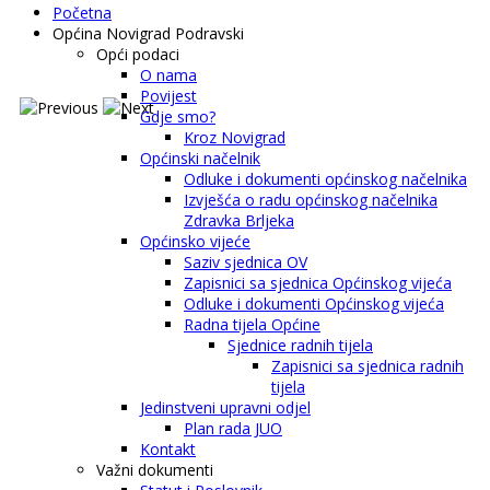
Početna
Općina Novigrad Podravski
Opći podaci
O nama
Povijest
Gdje smo?
Kroz Novigrad
Općinski načelnik
Odluke i dokumenti općinskog načelnika
Izvješća o radu općinskog načelnika
Zdravka Brljeka
Općinsko vijeće
Saziv sjednica OV
Zapisnici sa sjednica Općinskog vijeća
Odluke i dokumenti Općinskog vijeća
Radna tijela Općine
Sjednice radnih tijela
Zapisnici sa sjednica radnih
tijela
Jedinstveni upravni odjel
Plan rada JUO
Kontakt
Važni dokumenti