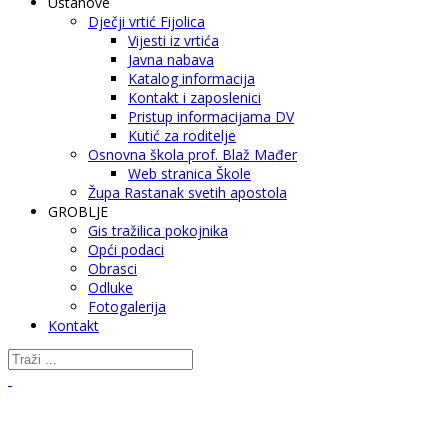
Ustanove
Dječji vrtić Fijolica
Vijesti iz vrtića
Javna nabava
Katalog informacija
Kontakt i zaposlenici
Pristup informacijama DV
Kutić za roditelje
Osnovna škola prof. Blaž Mađer
Web stranica Škole
Župa Rastanak svetih apostola
GROBLJE
Gis tražilica pokojnika
Opći podaci
Obrasci
Odluke
Fotogalerija
Kontakt