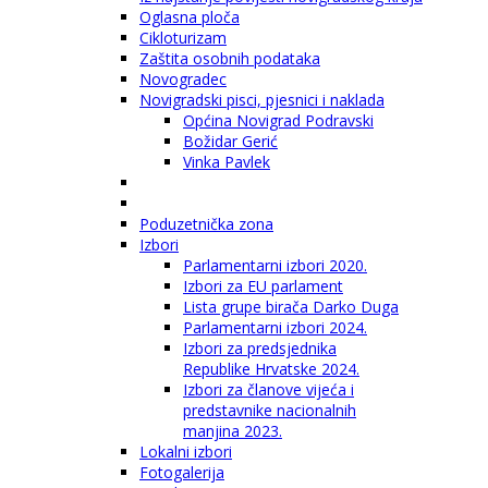
Oglasna ploča
Cikloturizam
Zaštita osobnih podataka
Novogradec
Novigradski pisci, pjesnici i naklada
Općina Novigrad Podravski
Božidar Gerić
Vinka Pavlek
Poduzetnička zona
Izbori
Parlamentarni izbori 2020.
Izbori za EU parlament
Lista grupe birača Darko Duga
Parlamentarni izbori 2024.
Izbori za predsjednika
Republike Hrvatske 2024.
Izbori za članove vijeća i
predstavnike nacionalnih
manjina 2023.
Lokalni izbori
Fotogalerija