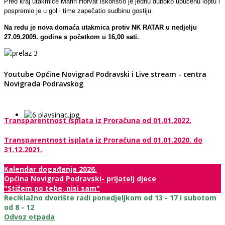
Pred kraj utakmice Marin Horvat iskoristio je jednu duboko upučenu loptu i
pospremio je u gol i time zapečatio sudbinu gostiju.
Na redu je nova domaća utakmica protiv NK RATAR u nedjelju
27.09.2009. godine s početkom u 16,00 sati.
Youtube Općine Novigrad Podravski i Live stream - centra
Novigrada Podravskog
Transparentnost isplata iz Proračuna od 01.01.2022.
Transparentnost isplata iz Proračuna od 01.01.2020. do
31.12.2021.
Kalendar događanja 2026.
Općina Novigrad Podravski- prijatelj djece
"Stižem po tebe, nisi sam"
Reciklažno dvorište radi ponedjeljkom od 13 - 17 i subotom
od 8 - 12
Odvoz otpada