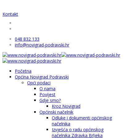
Kontakt
048 832 133
info@novigrad-podravski.hr
Početna
Općina Novigrad Podravski
Opći podaci
O nama
Povijest
Gdje smo?
Kroz Novigrad
Općinski načelnik
Odluke i dokumenti općinskog
načelnika
Izvješća o radu općinskog
načelnika Zdravka Brljeka