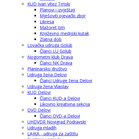
KUD Ivan vitez Trnski
Planovi i izvještaji
Mješoviti pjevački zbor
Likresa
Mažoret-tim
Književno medijski kutak
Zlatna dob
Lovačka udruga Golub
Članci LU Golub
Nogometni klub Drava
Članci NK Drava
Planinarsko društvo
Udruga žena Delovi
Članci Udruge žena Delovi
Udruga žena Vlaislav
KUD Delovi
Članci KUD-a Delovi
Likovno kreativna sekcija
DVD Delovi
Članci DVD-a Delovi
UHDVDR Novigrad Podravski
Udruga mladih
LAJKA - udruga za zaštitu