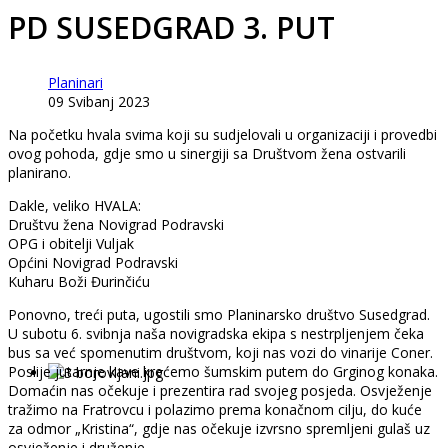
PD SUSEDGRAD 3. PUT
Planinari
09 Svibanj 2023
Na početku hvala svima koji su sudjelovali u organizaciji i provedbi
ovog pohoda, gdje smo u sinergiji sa Društvom žena ostvarili
planirano.
Dakle, veliko HVALA:
Društvu žena Novigrad Podravski
OPG i obitelji Vuljak
Općini Novigrad Podravski
Kuharu Boži Đurinčiću
Ponovno, treći puta, ugostili smo Planinarsko društvo Susedgrad.
U subotu 6. svibnja naša novigradska ekipa s nestrpljenjem čeka
bus sa već spomenutim društvom, koji nas vozi do vinarije Coner.
Poslije jutarnje kave krećemo šumskim putem do Grginog konaka.
Domaćin nas očekuje i prezentira rad svojeg posjeda. Osvježenje
tražimo na Fratrovcu i polazimo prema konačnom cilju, do kuće
za odmor „Kristina“, gdje nas očekuje izvrsno spremljeni gulaš uz
osvježenje i druženje.