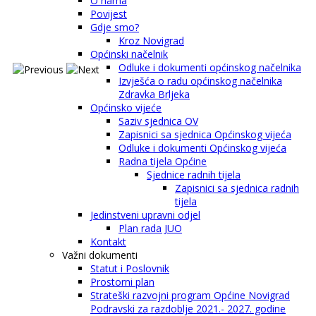
O nama
Povijest
Gdje smo?
Kroz Novigrad
Općinski načelnik
Odluke i dokumenti općinskog načelnika
Izvješća o radu općinskog načelnika
Zdravka Brljeka
Općinsko vijeće
Saziv sjednica OV
Zapisnici sa sjednica Općinskog vijeća
Odluke i dokumenti Općinskog vijeća
Radna tijela Općine
Sjednice radnih tijela
Zapisnici sa sjednica radnih
tijela
Jedinstveni upravni odjel
Plan rada JUO
Kontakt
Važni dokumenti
Statut i Poslovnik
Prostorni plan
Strateški razvojni program Općine Novigrad
Podravski za razdoblje 2021.- 2027. godine