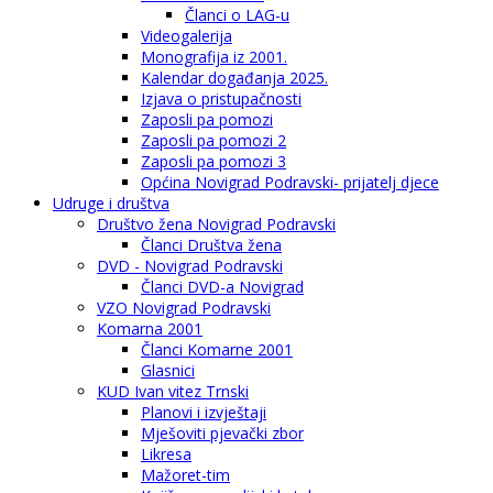
Članci o LAG-u
Videogalerija
Monografija iz 2001.
Kalendar događanja 2025.
Izjava o pristupačnosti
Zaposli pa pomozi
Zaposli pa pomozi 2
Zaposli pa pomozi 3
Općina Novigrad Podravski- prijatelj djece
Udruge i društva
Društvo žena Novigrad Podravski
Članci Društva žena
DVD - Novigrad Podravski
Članci DVD-a Novigrad
VZO Novigrad Podravski
Komarna 2001
Članci Komarne 2001
Glasnici
KUD Ivan vitez Trnski
Planovi i izvještaji
Mješoviti pjevački zbor
Likresa
Mažoret-tim