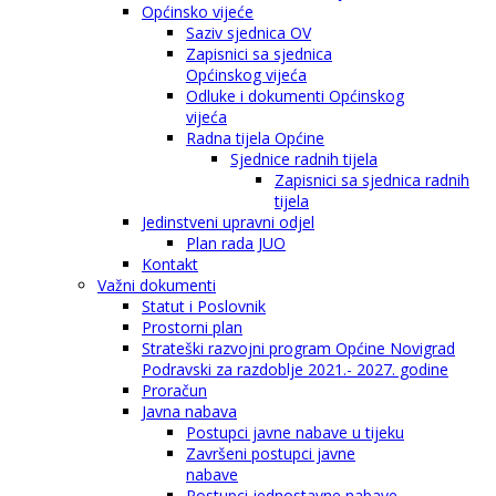
Općinsko vijeće
Saziv sjednica OV
Zapisnici sa sjednica
Općinskog vijeća
Odluke i dokumenti Općinskog
vijeća
Radna tijela Općine
Sjednice radnih tijela
Zapisnici sa sjednica radnih
tijela
Jedinstveni upravni odjel
Plan rada JUO
Kontakt
Važni dokumenti
Statut i Poslovnik
Prostorni plan
Strateški razvojni program Općine Novigrad
Podravski za razdoblje 2021.- 2027. godine
Proračun
Javna nabava
Postupci javne nabave u tijeku
Završeni postupci javne
nabave
Postupci jednostavne nabave