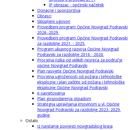
IP obrazac - općinski načelnik
Donacije i sponzorstva
Obrasci
Sklopljeni ugovori
Provedbeni program Općine Novigrad Podravski
2026.-2029.
Provedbeni program Općine Novigrad Podravski
za razdoblje 2021. - 2025.
Program ukupnog razvoja Općine Novigrad
Podravski za razdoblje 2016 - 2020.
Procjena rizika od velikih nesreća za područje
općine Novigrad Podravski
Plan rasvjete Općine Novigrad Podravski
Procjena ugroženosti od požara i tehnološke
eksplozije i plan zaštite od požara i tehnološke
eksplozije Općine Novigrad Podravski
e-savjetovanja
Plan gospodarenja otpadom
Strategija upravljanja imovinom u vl. Općine
Novigrad Podravski za razdoblje 2023.-2029.
godine
Ostalo
Iz najstarije povijesti novigradskog kraja