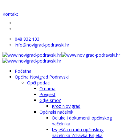
Kontakt
048 832 133
info@novigrad-podravski.hr
Početna
Općina Novigrad Podravski
Opći podaci
O nama
Povijest
Gdje smo?
Kroz Novigrad
Općinski načelnik
Odluke i dokumenti općinskog
načelnika
Izvješća o radu općinskog
načelnika Zdravka Brljeka