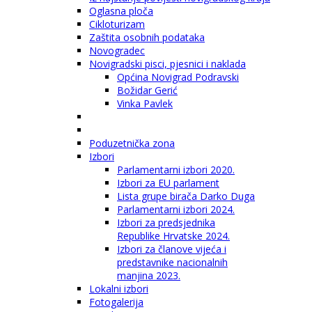
Oglasna ploča
Cikloturizam
Zaštita osobnih podataka
Novogradec
Novigradski pisci, pjesnici i naklada
Općina Novigrad Podravski
Božidar Gerić
Vinka Pavlek
Poduzetnička zona
Izbori
Parlamentarni izbori 2020.
Izbori za EU parlament
Lista grupe birača Darko Duga
Parlamentarni izbori 2024.
Izbori za predsjednika
Republike Hrvatske 2024.
Izbori za članove vijeća i
predstavnike nacionalnih
manjina 2023.
Lokalni izbori
Fotogalerija