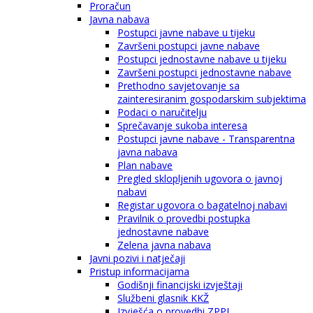
Proračun
Javna nabava
Postupci javne nabave u tijeku
Završeni postupci javne nabave
Postupci jednostavne nabave u tijeku
Završeni postupci jednostavne nabave
Prethodno savjetovanje sa
zainteresiranim gospodarskim subjektima
Podaci o naručitelju
Sprečavanje sukoba interesa
Postupci javne nabave - Transparentna
javna nabava
Plan nabave
Pregled sklopljenih ugovora o javnoj
nabavi
Registar ugovora o bagatelnoj nabavi
Pravilnik o provedbi postupka
jednostavne nabave
Zelena javna nabava
Javni pozivi i natječaji
Pristup informacijama
Godišnji financijski izvještaji
Službeni glasnik KKŽ
Izvješća o provedbi ZPPI