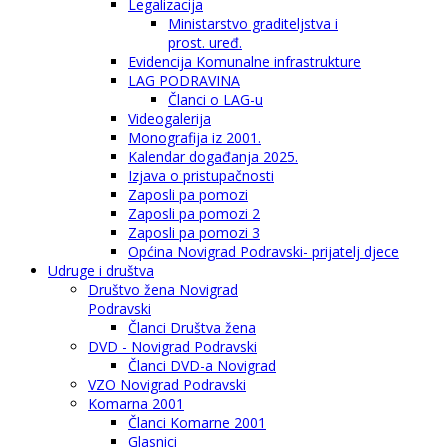
Legalizacija
Ministarstvo graditeljstva i
prost. uređ.
Evidencija Komunalne infrastrukture
LAG PODRAVINA
Članci o LAG-u
Videogalerija
Monografija iz 2001.
Kalendar događanja 2025.
Izjava o pristupačnosti
Zaposli pa pomozi
Zaposli pa pomozi 2
Zaposli pa pomozi 3
Općina Novigrad Podravski- prijatelj djece
Udruge i društva
Društvo žena Novigrad
Podravski
Članci Društva žena
DVD - Novigrad Podravski
Članci DVD-a Novigrad
VZO Novigrad Podravski
Komarna 2001
Članci Komarne 2001
Glasnici