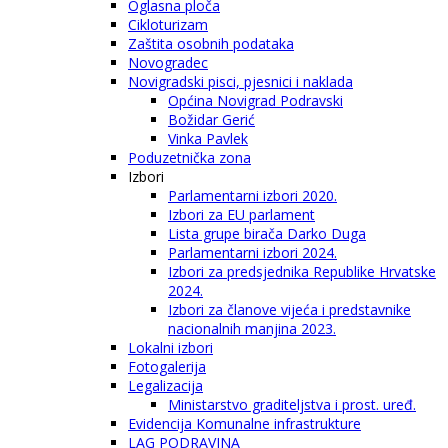
Oglasna ploča
Cikloturizam
Zaštita osobnih podataka
Novogradec
Novigradski pisci, pjesnici i naklada
Općina Novigrad Podravski
Božidar Gerić
Vinka Pavlek
Poduzetnička zona
Izbori
Parlamentarni izbori 2020.
Izbori za EU parlament
Lista grupe birača Darko Duga
Parlamentarni izbori 2024.
Izbori za predsjednika Republike Hrvatske
2024.
Izbori za članove vijeća i predstavnike
nacionalnih manjina 2023.
Lokalni izbori
Fotogalerija
Legalizacija
Ministarstvo graditeljstva i prost. uređ.
Evidencija Komunalne infrastrukture
LAG PODRAVINA