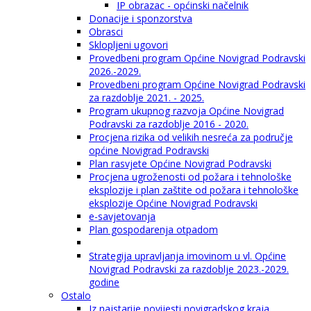
IP obrazac - općinski načelnik
Donacije i sponzorstva
Obrasci
Sklopljeni ugovori
Provedbeni program Općine Novigrad Podravski
2026.-2029.
Provedbeni program Općine Novigrad Podravski
za razdoblje 2021. - 2025.
Program ukupnog razvoja Općine Novigrad
Podravski za razdoblje 2016 - 2020.
Procjena rizika od velikih nesreća za područje
općine Novigrad Podravski
Plan rasvjete Općine Novigrad Podravski
Procjena ugroženosti od požara i tehnološke
eksplozije i plan zaštite od požara i tehnološke
eksplozije Općine Novigrad Podravski
e-savjetovanja
Plan gospodarenja otpadom
Strategija upravljanja imovinom u vl. Općine
Novigrad Podravski za razdoblje 2023.-2029.
godine
Ostalo
Iz najstarije povijesti novigradskog kraja