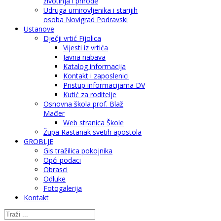
životinja i prirode
Udruga umirovljenika i starijih
osoba Novigrad Podravski
Ustanove
Dječji vrtić Fijolica
Vijesti iz vrtića
Javna nabava
Katalog informacija
Kontakt i zaposlenici
Pristup informacijama DV
Kutić za roditelje
Osnovna škola prof. Blaž
Mađer
Web stranica Škole
Župa Rastanak svetih apostola
GROBLJE
Gis tražilica pokojnika
Opći podaci
Obrasci
Odluke
Fotogalerija
Kontakt