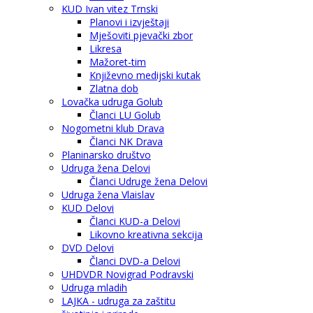
KUD Ivan vitez Trnski
Planovi i izvještaji
Mješoviti pjevački zbor
Likresa
Mažoret-tim
Književno medijski kutak
Zlatna dob
Lovačka udruga Golub
Članci LU Golub
Nogometni klub Drava
Članci NK Drava
Planinarsko društvo
Udruga žena Delovi
Članci Udruge žena Delovi
Udruga žena Vlaislav
KUD Delovi
Članci KUD-a Delovi
Likovno kreativna sekcija
DVD Delovi
Članci DVD-a Delovi
UHDVDR Novigrad Podravski
Udruga mladih
LAJKA - udruga za zaštitu