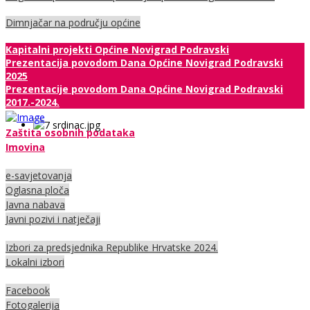
Dimnjačar na području općine
Kapitalni projekti Općine Novigrad Podravski
Prezentacija povodom Dana Općine Novigrad Podravski
2025
Prezentacije povodom Dana Općine Novigrad Podravski
2017.-2024.
Zaštita osobnih podataka
Imovina
e-savjetovanja
Oglasna ploča
Javna nabava
Javni pozivi i natječaji
Izbori za predsjednika Republike Hrvatske 2024.
Lokalni izbori
Facebook
Fotogalerija