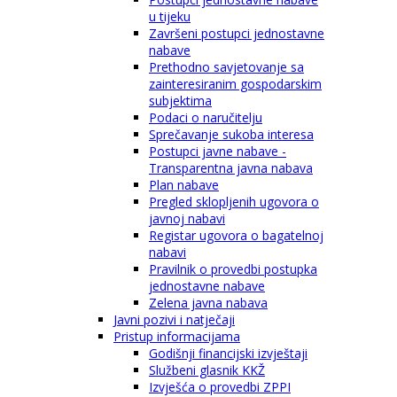
u tijeku
Završeni postupci jednostavne
nabave
Prethodno savjetovanje sa
zainteresiranim gospodarskim
subjektima
Podaci o naručitelju
Sprečavanje sukoba interesa
Postupci javne nabave -
Transparentna javna nabava
Plan nabave
Pregled sklopljenih ugovora o
javnoj nabavi
Registar ugovora o bagatelnoj
nabavi
Pravilnik o provedbi postupka
jednostavne nabave
Zelena javna nabava
Javni pozivi i natječaji
Pristup informacijama
Godišnji financijski izvještaji
Službeni glasnik KKŽ
Izvješća o provedbi ZPPI