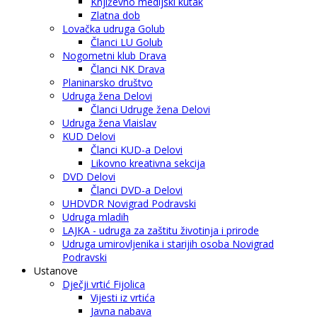
Književno medijski kutak
Zlatna dob
Lovačka udruga Golub
Članci LU Golub
Nogometni klub Drava
Članci NK Drava
Planinarsko društvo
Udruga žena Delovi
Članci Udruge žena Delovi
Udruga žena Vlaislav
KUD Delovi
Članci KUD-a Delovi
Likovno kreativna sekcija
DVD Delovi
Članci DVD-a Delovi
UHDVDR Novigrad Podravski
Udruga mladih
LAJKA - udruga za zaštitu životinja i prirode
Udruga umirovljenika i starijih osoba Novigrad
Podravski
Ustanove
Dječji vrtić Fijolica
Vijesti iz vrtića
Javna nabava