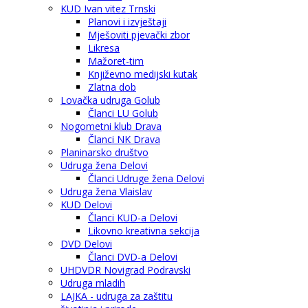
KUD Ivan vitez Trnski
Planovi i izvještaji
Mješoviti pjevački zbor
Likresa
Mažoret-tim
Književno medijski kutak
Zlatna dob
Lovačka udruga Golub
Članci LU Golub
Nogometni klub Drava
Članci NK Drava
Planinarsko društvo
Udruga žena Delovi
Članci Udruge žena Delovi
Udruga žena Vlaislav
KUD Delovi
Članci KUD-a Delovi
Likovno kreativna sekcija
DVD Delovi
Članci DVD-a Delovi
UHDVDR Novigrad Podravski
Udruga mladih
LAJKA - udruga za zaštitu