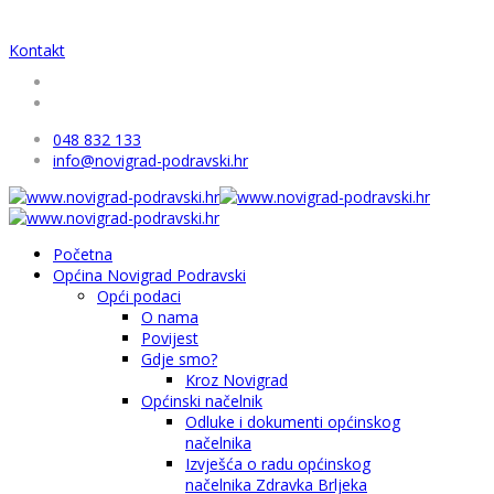
Kontakt
048 832 133
info@novigrad-podravski.hr
Početna
Općina Novigrad Podravski
Opći podaci
O nama
Povijest
Gdje smo?
Kroz Novigrad
Općinski načelnik
Odluke i dokumenti općinskog
načelnika
Izvješća o radu općinskog
načelnika Zdravka Brljeka