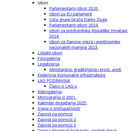
Izbori
Parlamentarni izbori 2020.
Izbori za EU parlament
Lista grupe birača Darko Duga
Parlamentarni izbori 2024.
Izbori za predsjednika Republike Hrvatske
2024.
Izbori za članove vijeća i predstavnike
nacionalnih manjina 2023.
Lokalni izbori
Fotogalerija
Legalizacija
Ministarstvo graditeljstva i prost. uređ.
Evidencija Komunalne infrastrukture
LAG PODRAVINA
Članci o LAG-u
Videogalerija
Monografija iz 2001.
Kalendar događanja 2025.
Izjava o pristupačnosti
Zaposli pa pomozi
Zaposli pa pomozi 2
Zaposli pa pomozi 3
Općina Novigrad Podravski- prijatelj djece