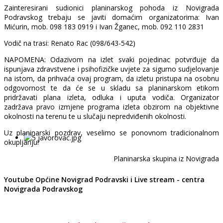
Zainteresirani sudionici planinarskog pohoda iz Novigrada
Podravskog trebaju se javiti domaćim organizatorima: Ivan
Mićurin, mob. 098 183 0919 i Ivan Žganec, mob. 092 110 2831
Vodič na trasi: Renato Rac (098/643-542)
NAPOMENA: Odazivom na izlet svaki pojedinac potvrđuje da
ispunjava zdravstvene i psihofizičke uvjete za sigurno sudjelovanje
na istom, da prihvaća ovaj program, da izletu pristupa na osobnu
odgovornost te da će se u skladu sa planinarskom etikom
pridržavati plana izleta, odluka i uputa vodiča. Organizator
zadržava pravo izmjene programa izleta obzirom na objektivne
okolnosti na terenu te u slučaju nepredviđenih okolnosti.
Uz planinarski pozdrav, veselimo se ponovnom tradicionalnom
okupljanju!
Planinarska skupina iz Novigrada
Youtube Općine Novigrad Podravski i Live stream - centra
Novigrada Podravskog