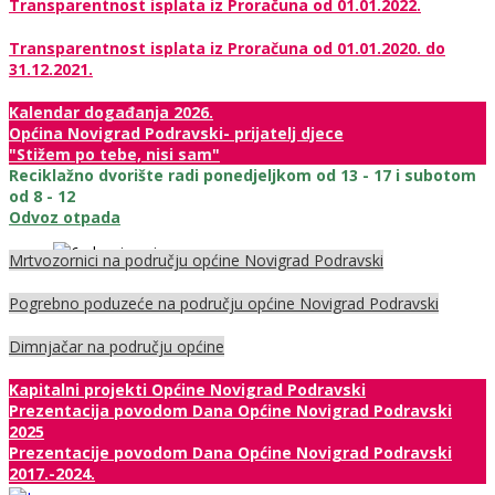
Transparentnost isplata iz Proračuna od 01.01.2022.
Transparentnost isplata iz Proračuna od 01.01.2020. do
31.12.2021.
Kalendar događanja 2026.
Općina Novigrad Podravski- prijatelj djece
"Stižem po tebe, nisi sam"
Reciklažno dvorište radi ponedjeljkom od 13 - 17 i subotom
od 8 - 12
Odvoz otpada
Mrtvozornici na području općine Novigrad Podravski
Pogrebno poduzeće na području općine Novigrad Podravski
Dimnjačar na području općine
Kapitalni projekti Općine Novigrad Podravski
Prezentacija povodom Dana Općine Novigrad Podravski
2025
Prezentacije povodom Dana Općine Novigrad Podravski
2017.-2024.