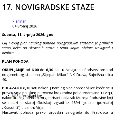
17. NOVIGRADSKE STAZE
Planinari
04 Srpanj 2026
Subota, 11. srpnja 2026. god.
Cilj i ovog planinarskog pohoda novigradskim stazama je približiti
samo neke od skrivenih staza i tema kojim obiluje Novigrad i
okolica.
PLAN POHODA:
OKUPLJANJE
od
6,00
do
6,30
sati u Novigradu Podravskom kod
nogometnog stadiona „Stjepan Mikor“ NK Drava, Sajmišna ulica
40.
POLAZAK
u
6,30
sati nakon jutarnjeg pića dobrodošlice kreće se u
pravcu Virja poljskim putovima kroz rodna polja Podravine. U Virju,
nakon kraćeg odmora, organizirani obilazak Muzeja Podravine koji
se nalazi u staroj školskoj zgradi iz 1894. godine (poznatoj
„Krasotici”) u centru Virja.
Nastavak pohoda preko virovskih vinograda do Fratrovca u