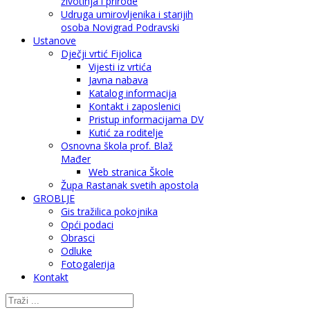
životinja i prirode
Udruga umirovljenika i starijih
osoba Novigrad Podravski
Ustanove
Dječji vrtić Fijolica
Vijesti iz vrtića
Javna nabava
Katalog informacija
Kontakt i zaposlenici
Pristup informacijama DV
Kutić za roditelje
Osnovna škola prof. Blaž
Mađer
Web stranica Škole
Župa Rastanak svetih apostola
GROBLJE
Gis tražilica pokojnika
Opći podaci
Obrasci
Odluke
Fotogalerija
Kontakt