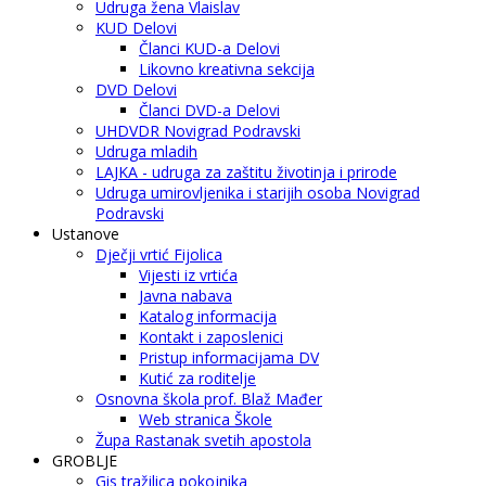
Udruga žena Vlaislav
KUD Delovi
Članci KUD-a Delovi
Likovno kreativna sekcija
DVD Delovi
Članci DVD-a Delovi
UHDVDR Novigrad Podravski
Udruga mladih
LAJKA - udruga za zaštitu životinja i prirode
Udruga umirovljenika i starijih osoba Novigrad
Podravski
Ustanove
Dječji vrtić Fijolica
Vijesti iz vrtića
Javna nabava
Katalog informacija
Kontakt i zaposlenici
Pristup informacijama DV
Kutić za roditelje
Osnovna škola prof. Blaž Mađer
Web stranica Škole
Župa Rastanak svetih apostola
GROBLJE
Gis tražilica pokojnika