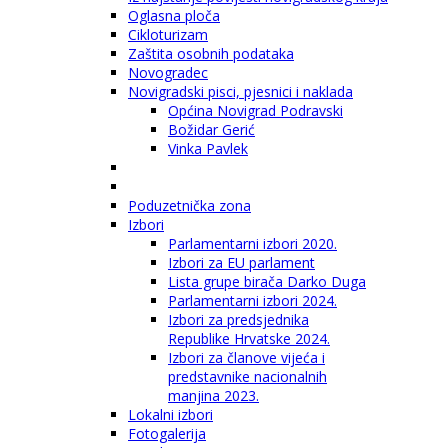
Oglasna ploča
Cikloturizam
Zaštita osobnih podataka
Novogradec
Novigradski pisci, pjesnici i naklada
Općina Novigrad Podravski
Božidar Gerić
Vinka Pavlek
Poduzetnička zona
Izbori
Parlamentarni izbori 2020.
Izbori za EU parlament
Lista grupe birača Darko Duga
Parlamentarni izbori 2024.
Izbori za predsjednika
Republike Hrvatske 2024.
Izbori za članove vijeća i
predstavnike nacionalnih
manjina 2023.
Lokalni izbori
Fotogalerija