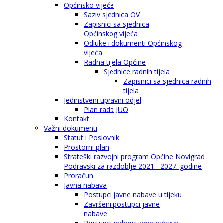
Općinsko vijeće
Saziv sjednica OV
Zapisnici sa sjednica
Općinskog vijeća
Odluke i dokumenti Općinskog
vijeća
Radna tijela Općine
Sjednice radnih tijela
Zapisnici sa sjednica radnih
tijela
Jedinstveni upravni odjel
Plan rada JUO
Kontakt
Važni dokumenti
Statut i Poslovnik
Prostorni plan
Strateški razvojni program Općine Novigrad
Podravski za razdoblje 2021.- 2027. godine
Proračun
Javna nabava
Postupci javne nabave u tijeku
Završeni postupci javne
nabave
Postupci jednostavne nabave