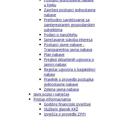
u tijeku
Završeni postupci jednostavne
nabave
Prethodno savjetovanje sa
zainteresiranim gospodarskim
subjektima
Podaci o naručitelju
Sprečavanje sukoba interesa
Postupci javne nabave -
Transparentna javna nabava
Plan nabave
Pregled sklopljenih ugovora o
javnoj nabavi
Registar ugovora o bagatelnoj
nabavi
Pravilnik o provedbi postupka
jednostavne nabave
Zelena javna nabava
Javni pozivi i natječaji
Pristup informacijama
Godišnji financijski izvještaji
Službeni glasnik KKŽ
Izvješća o provedbi ZPPI