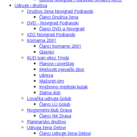
Udruge i društva
Društvo žena Novigrad Podravski
Članci Društva žena
DVD - Novigrad Podravski
Članci DVD-a Novigrad
VZO Novigrad Podravski
Komarna 2001
Članci Komarne 2001
Glasnici
KUD Ivan vitez Trnski
Planovi i izvještaji
Mješoviti pjevački zbor
Likresa
Mažoret-tim
Književno medijski kutak
Zlatna dob
Lovačka udruga Golub
Članci LU Golub
Nogometni klub Drava
Članci NK Drava
Planinarsko društvo
Udruga žena Delovi
Članci Udruge žena Delovi