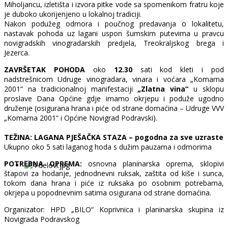
Miholjancu, izletišta i izvora pitke vode sa spomenikom fratru koje
je duboko ukorijenjeno u lokalnoj tradiciji.
Nakon podužeg odmora i poučnog predavanja o lokalitetu,
nastavak pohoda uz lagani uspon šumskim putevima u pravcu
novigradskih vinogradarskih predjela, Treokraljskog brega i
Jezerca.
ZAVRŠETAK POHODA
oko
12.30
sati kod kleti i pod
nadstrešnicom Udruge vinogradara, vinara i voćara „Komarna
2001“ na tradicionalnoj manifestaciji
„Zlatna vina“
u sklopu
proslave Dana Općine gdje imamo okrjepu i poduže ugodno
druženje (osigurana hrana i piće od strane domaćina – Udruge VVV
„Komarna 2001“ i Općine Novigrad Podravski).
TEŽINA: LAGANA PJEŠAČKA STAZA – pogodna za sve uzraste
Ukupno oko 5 sati laganog hoda s dužim pauzama i odmorima
POTREBNA OPREMA:
osnovna planinarska oprema, sklopivi
štapovi za hodanje, jednodnevni ruksak, zaštita od kiše i sunca,
tokom dana hrana i piće iz ruksaka po osobnim potrebama,
okrjepa u popodnevnim satima osigurana od strane domaćina.
Organizator: HPD „BILO“ Koprivnica i planinarska skupina iz
Novigrada Podravskog