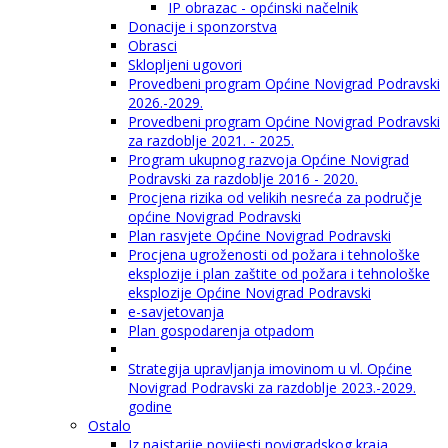
IP obrazac - općinski načelnik
Donacije i sponzorstva
Obrasci
Sklopljeni ugovori
Provedbeni program Općine Novigrad Podravski
2026.-2029.
Provedbeni program Općine Novigrad Podravski
za razdoblje 2021. - 2025.
Program ukupnog razvoja Općine Novigrad
Podravski za razdoblje 2016 - 2020.
Procjena rizika od velikih nesreća za područje
općine Novigrad Podravski
Plan rasvjete Općine Novigrad Podravski
Procjena ugroženosti od požara i tehnološke
eksplozije i plan zaštite od požara i tehnološke
eksplozije Općine Novigrad Podravski
e-savjetovanja
Plan gospodarenja otpadom
Strategija upravljanja imovinom u vl. Općine
Novigrad Podravski za razdoblje 2023.-2029.
godine
Ostalo
Iz najstarije povijesti novigradskog kraja