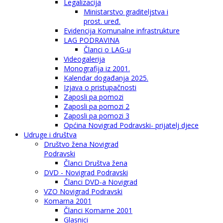
Legalizacija
Ministarstvo graditeljstva i
prost. uređ.
Evidencija Komunalne infrastrukture
LAG PODRAVINA
Članci o LAG-u
Videogalerija
Monografija iz 2001.
Kalendar događanja 2025.
Izjava o pristupačnosti
Zaposli pa pomozi
Zaposli pa pomozi 2
Zaposli pa pomozi 3
Općina Novigrad Podravski- prijatelj djece
Udruge i društva
Društvo žena Novigrad
Podravski
Članci Društva žena
DVD - Novigrad Podravski
Članci DVD-a Novigrad
VZO Novigrad Podravski
Komarna 2001
Članci Komarne 2001
Glasnici