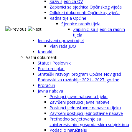
Saziv sjednica OV
Zapisnici sa sjednica Općinskog vijeća
Odluke i dokumenti Općinskog vijeća
Radna tijela Općine
Sjednice radnih tijela
Zapisnici sa sjednica radnih
tijela
Jedinstveni upravni odjel
Plan rada JUO
Kontakt
Važni dokumenti
Statut i Poslovnik
Prostorni plan
Strateški razvojni program Općine Novigrad
Podravski za razdoblje 2021.- 2027. godine
Proračun
Javna nabava
Postupci javne nabave u tijeku
Završeni postupci javne nabave
Postupci jednostavne nabave u tijeku
Završeni postupci jednostavne nabave
Prethodno savjetovanje sa
zainteresiranim gospodarskim subjektima
Podaci o naručitelju