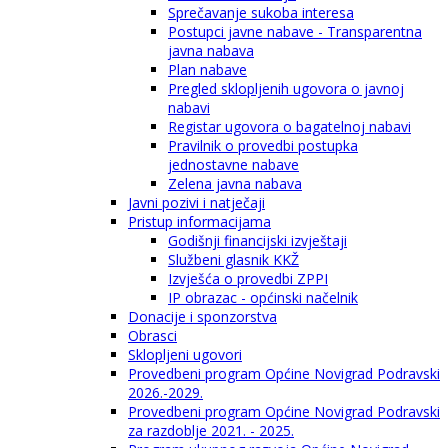
Sprečavanje sukoba interesa
Postupci javne nabave - Transparentna
javna nabava
Plan nabave
Pregled sklopljenih ugovora o javnoj
nabavi
Registar ugovora o bagatelnoj nabavi
Pravilnik o provedbi postupka
jednostavne nabave
Zelena javna nabava
Javni pozivi i natječaji
Pristup informacijama
Godišnji financijski izvještaji
Službeni glasnik KKŽ
Izvješća o provedbi ZPPI
IP obrazac - općinski načelnik
Donacije i sponzorstva
Obrasci
Sklopljeni ugovori
Provedbeni program Općine Novigrad Podravski
2026.-2029.
Provedbeni program Općine Novigrad Podravski
za razdoblje 2021. - 2025.