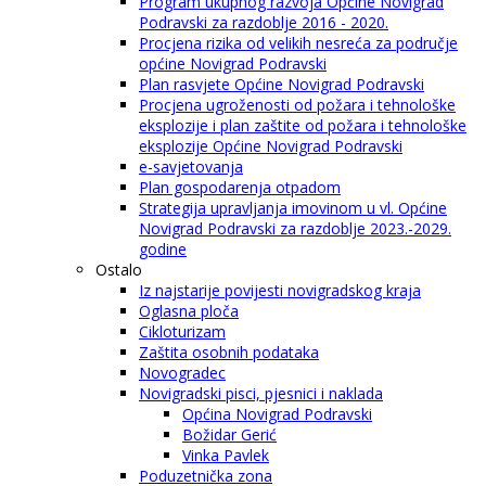
Program ukupnog razvoja Općine Novigrad
Podravski za razdoblje 2016 - 2020.
Procjena rizika od velikih nesreća za područje
općine Novigrad Podravski
Plan rasvjete Općine Novigrad Podravski
Procjena ugroženosti od požara i tehnološke
eksplozije i plan zaštite od požara i tehnološke
eksplozije Općine Novigrad Podravski
e-savjetovanja
Plan gospodarenja otpadom
Strategija upravljanja imovinom u vl. Općine
Novigrad Podravski za razdoblje 2023.-2029.
godine
Ostalo
Iz najstarije povijesti novigradskog kraja
Oglasna ploča
Cikloturizam
Zaštita osobnih podataka
Novogradec
Novigradski pisci, pjesnici i naklada
Općina Novigrad Podravski
Božidar Gerić
Vinka Pavlek
Poduzetnička zona