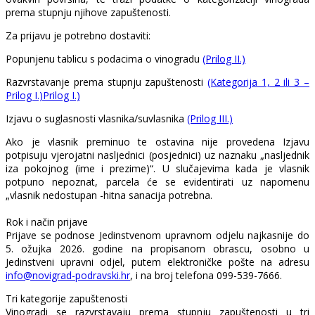
prema stupnju njihove zapuštenosti.
Za prijavu je potrebno dostaviti:
Popunjenu tablicu s podacima o vinogradu
(Prilog II.)
Razvrstavanje prema stupnju zapuštenosti
(Kategorija 1, 2 ili 3 –
Prilog I.)Prilog I.)
Izjavu o suglasnosti vlasnika/suvlasnika
(Prilog III.)
Ako je vlasnik preminuo te ostavina nije provedena Izjavu
potpisuju vjerojatni nasljednici (posjednici) uz naznaku „nasljednik
iza pokojnog (ime i prezime)“. U slučajevima kada je vlasnik
potpuno nepoznat, parcela će se evidentirati uz napomenu
„vlasnik nedostupan -hitna sanacija potrebna.
Rok i način prijave
Prijave se podnose Jedinstvenom upravnom odjelu najkasnije do
5. ožujka 2026. godine na propisanom obrascu, osobno u
Jedinstveni upravni odjel, putem elektroničke pošte na adresu
info@novigrad-podravski.hr
, i na broj telefona 099-539-7666.
Tri kategorije zapuštenosti
Vinogradi se razvrstavaju prema stupnju zapuštenosti u tri