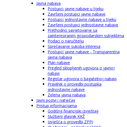
Javna nabava
Postupci javne nabave u tijeku
Završeni postupci javne nabave
Postupci jednostavne nabave u tijeku
Završeni postupci jednostavne nabave
Prethodno savjetovanje sa
zainteresiranim gospodarskim subjektima
Podaci o naručitelju
Sprečavanje sukoba interesa
Postupci javne nabave - Transparentna
javna nabava
Plan nabave
Pregled sklopljenih ugovora o javnoj
nabavi
Registar ugovora o bagatelnoj nabavi
Pravilnik o provedbi postupka
jednostavne nabave
Zelena javna nabava
Javni pozivi i natječaji
Pristup informacijama
Godišnji financijski izvještaji
Službeni glasnik KKŽ
Izvješća o provedbi ZPPI