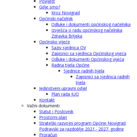
Povijest
Gdje smo?
Kroz Novigrad
Općinski načelnik
Odluke i dokumenti općinskog načelnika
Izvješća o radu općinskog načelnika
Zdravka Brljeka
Općinsko vijeće
Saziv sjednica OV
Zapisnici sa sjednica Općinskog vijeća
Odluke i dokumenti Općinskog vijeća
Radna tijela Općine
Sjednice radnih tijela
Zapisnici sa sjednica radnih
tijela
Jedinstveni upravni odjel
Plan rada JUO
Kontakt
Važni dokumenti
Statut i Poslovnik
Prostorni plan
Strateški razvojni program Općine Novigrad
Podravski za razdoblje 2021.- 2027. godine
Proračun