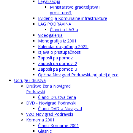
Legalizacija
Ministarstvo graditeljstva i
prost. uređ.
Evidencija Komunalne infrastrukture
LAG PODRAVINA
Članci o LAG-u
Videogalerija
Monografija iz 2001.
Kalendar događanja 2025.
Izjava o pristupačnosti
Zaposli pa pomozi
Zaposli pa pomozi 2
Zaposli pa pomozi 3
Općina Novigrad Podravski- prijatelj djece
Udruge i društva
Društvo žena Novigrad
Podravski
Članci Društva žena
DVD - Novigrad Podravski
Članci DVD-a Novigrad
VZO Novigrad Podravski
Komarna 2001
Članci Komarne 2001
Glasnici