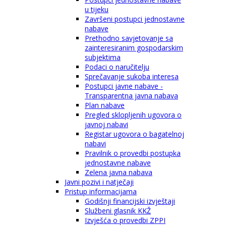
u tijeku
Završeni postupci jednostavne
nabave
Prethodno savjetovanje sa
zainteresiranim gospodarskim
subjektima
Podaci o naručitelju
Sprečavanje sukoba interesa
Postupci javne nabave -
Transparentna javna nabava
Plan nabave
Pregled sklopljenih ugovora o
javnoj nabavi
Registar ugovora o bagatelnoj
nabavi
Pravilnik o provedbi postupka
jednostavne nabave
Zelena javna nabava
Javni pozivi i natječaji
Pristup informacijama
Godišnji financijski izvještaji
Službeni glasnik KKŽ
Izvješća o provedbi ZPPI