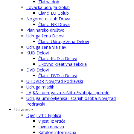
Zlatna dob
Lovačka udruga Golub
Članci LU Golub
Nogometni klub Drava
Članci NK Drava
Planinarsko društvo
Udruga žena Delovi
Članci Udruge žena Delovi
Udruga žena Vlaislav
KUD Delovi
Članci KUD-a Delovi
Likovno kreativna sekcija
DVD Delovi
Članci DVD-a Delovi
UHDVDR Novigrad Podravski
Udruga mladih
LAJKA - udruga za zaštitu životinja i prirode
Udruga umirovljenika i starijih osoba Novigrad
Podravski
Ustanove
Dječji vrtić Fijolica
Vijesti iz vrtića
Javna nabava
Katalog informacija