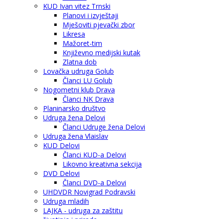
KUD Ivan vitez Trnski
Planovi i izvještaji
Mješoviti pjevački zbor
Likresa
Mažoret-tim
Književno medijski kutak
Zlatna dob
Lovačka udruga Golub
Članci LU Golub
Nogometni klub Drava
Članci NK Drava
Planinarsko društvo
Udruga žena Delovi
Članci Udruge žena Delovi
Udruga žena Vlaislav
KUD Delovi
Članci KUD-a Delovi
Likovno kreativna sekcija
DVD Delovi
Članci DVD-a Delovi
UHDVDR Novigrad Podravski
Udruga mladih
LAJKA - udruga za zaštitu