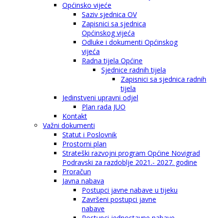
Općinsko vijeće
Saziv sjednica OV
Zapisnici sa sjednica
Općinskog vijeća
Odluke i dokumenti Općinskog
vijeća
Radna tijela Općine
Sjednice radnih tijela
Zapisnici sa sjednica radnih
tijela
Jedinstveni upravni odjel
Plan rada JUO
Kontakt
Važni dokumenti
Statut i Poslovnik
Prostorni plan
Strateški razvojni program Općine Novigrad
Podravski za razdoblje 2021.- 2027. godine
Proračun
Javna nabava
Postupci javne nabave u tijeku
Završeni postupci javne
nabave
Postupci jednostavne nabave