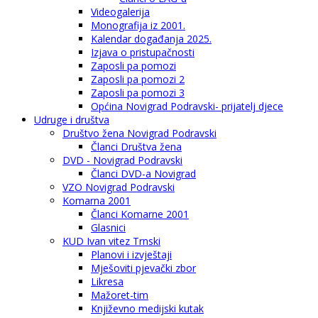
Videogalerija
Monografija iz 2001.
Kalendar događanja 2025.
Izjava o pristupačnosti
Zaposli pa pomozi
Zaposli pa pomozi 2
Zaposli pa pomozi 3
Općina Novigrad Podravski- prijatelj djece
Udruge i društva
Društvo žena Novigrad Podravski
Članci Društva žena
DVD - Novigrad Podravski
Članci DVD-a Novigrad
VZO Novigrad Podravski
Komarna 2001
Članci Komarne 2001
Glasnici
KUD Ivan vitez Trnski
Planovi i izvještaji
Mješoviti pjevački zbor
Likresa
Mažoret-tim
Književno medijski kutak