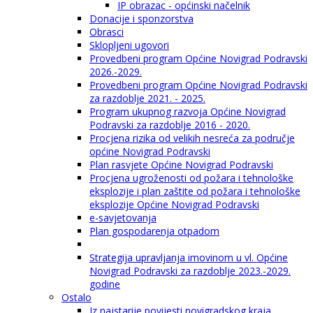
IP obrazac - općinski načelnik
Donacije i sponzorstva
Obrasci
Sklopljeni ugovori
Provedbeni program Općine Novigrad Podravski
2026.-2029.
Provedbeni program Općine Novigrad Podravski
za razdoblje 2021. - 2025.
Program ukupnog razvoja Općine Novigrad
Podravski za razdoblje 2016 - 2020.
Procjena rizika od velikih nesreća za područje
općine Novigrad Podravski
Plan rasvjete Općine Novigrad Podravski
Procjena ugroženosti od požara i tehnološke
eksplozije i plan zaštite od požara i tehnološke
eksplozije Općine Novigrad Podravski
e-savjetovanja
Plan gospodarenja otpadom
Strategija upravljanja imovinom u vl. Općine
Novigrad Podravski za razdoblje 2023.-2029.
godine
Ostalo
Iz najstarije povijesti novigradskog kraja