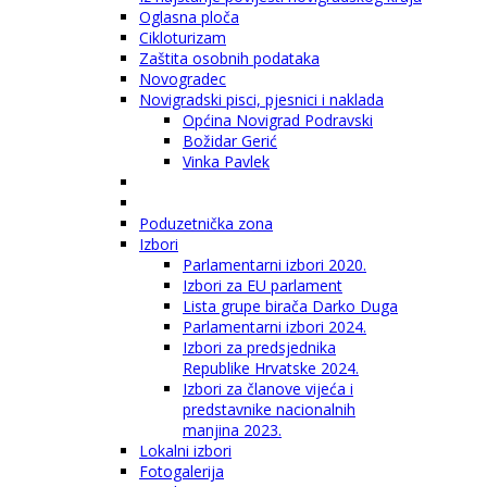
Oglasna ploča
Cikloturizam
Zaštita osobnih podataka
Novogradec
Novigradski pisci, pjesnici i naklada
Općina Novigrad Podravski
Božidar Gerić
Vinka Pavlek
Poduzetnička zona
Izbori
Parlamentarni izbori 2020.
Izbori za EU parlament
Lista grupe birača Darko Duga
Parlamentarni izbori 2024.
Izbori za predsjednika
Republike Hrvatske 2024.
Izbori za članove vijeća i
predstavnike nacionalnih
manjina 2023.
Lokalni izbori
Fotogalerija