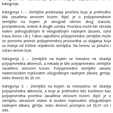
kategorije.
Kategorija 1. – Zemljište predstavlja površinu koja je prethodno
bila zasađena vinovom lozom. Riječ je o poljoprivrednom
zemljištu na kojem je vinograd iskrčen zbog starosti,
prorijeđenosti, bolesti ili drugih uzroka. Površina može biti obrasla
niskim jednogodišnjim ili višegodišnjim raslinjem (buseni, suha
trava, korov i dr.). Takvo zapušteno poljoprivredno zemljište može
se ponovno privesti poljoprivrednoj proizvodnji uz ulaganja koja
su manja od tržišne vrijednosti zemljišta. Na terenu su prisutni i
ostaci vinove loze.
Kategorija 2. – Zemljište na kojem se trenutno ne obavlja
poljoprivredna aktivnost, a nekada je bilo poljoprivredno zemljište
zasađeno vinovom lozom. Poljoprivredno zemljište zaraslo
niskim/visokim mješovitim višegodišnjim raslinjem (šikare, grmlje,
nisko drveće) do 20 cm.
Kategorija 3. – Zemljište na kojem se trenutačno ne obavlja
poljoprivredna aktivnost, a koje je prethodno bilo korišteno kao
poljoprivredna površina zasađena vinovom lozom. Riječ je o
zemljištu obraslom niskim ili visokim mješovitim višegodišnjim
raslinjem (šikara, grmlje, nisko drveće) promjera od 20,01 cm i
više.