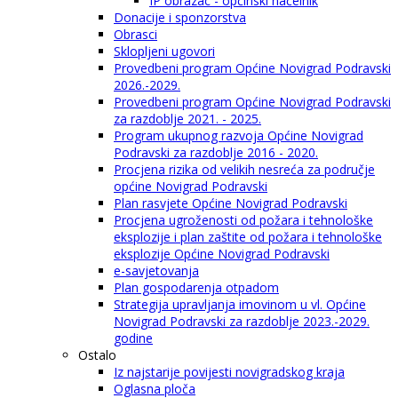
IP obrazac - općinski načelnik
Donacije i sponzorstva
Obrasci
Sklopljeni ugovori
Provedbeni program Općine Novigrad Podravski
2026.-2029.
Provedbeni program Općine Novigrad Podravski
za razdoblje 2021. - 2025.
Program ukupnog razvoja Općine Novigrad
Podravski za razdoblje 2016 - 2020.
Procjena rizika od velikih nesreća za područje
općine Novigrad Podravski
Plan rasvjete Općine Novigrad Podravski
Procjena ugroženosti od požara i tehnološke
eksplozije i plan zaštite od požara i tehnološke
eksplozije Općine Novigrad Podravski
e-savjetovanja
Plan gospodarenja otpadom
Strategija upravljanja imovinom u vl. Općine
Novigrad Podravski za razdoblje 2023.-2029.
godine
Ostalo
Iz najstarije povijesti novigradskog kraja
Oglasna ploča