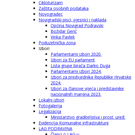
Cikloturizam
Zaštita osobnih podataka
Novogradec
Novigradski pisci, pjesnici i naklada
Općina Novigrad Podravski
Božidar Gerić
Vinka Pavlek
Poduzetnička zona
Izbori
Parlamentarni izbori 2020.
Izbori za EU parlament
Lista grupe birača Darko Duga
Parlamentarni izbori 2024.
Izbori za predsjednika Republike Hrvatske
2024.
Izbori za članove vijeća i predstavnike
nacionalnih manjina 2023.
Lokalni izbori
Fotogalerija
Legalizacija
Ministarstvo graditeljstva i prost. uređ.
Evidencija Komunalne infrastrukture
LAG PODRAVINA
Članci o LAG-u