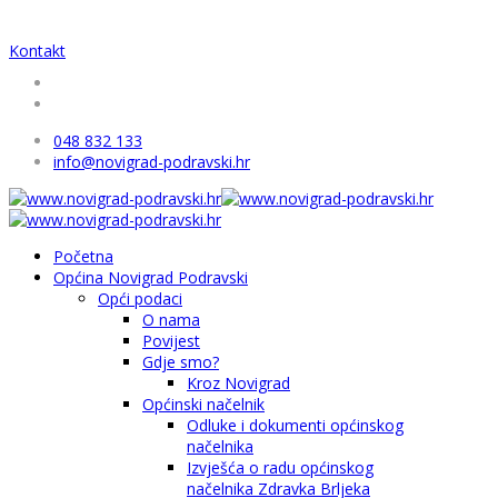
Kontakt
048 832 133
info@novigrad-podravski.hr
Početna
Općina Novigrad Podravski
Opći podaci
O nama
Povijest
Gdje smo?
Kroz Novigrad
Općinski načelnik
Odluke i dokumenti općinskog
načelnika
Izvješća o radu općinskog
načelnika Zdravka Brljeka