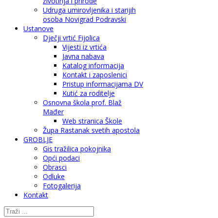
životinja i prirode
Udruga umirovljenika i starijih
osoba Novigrad Podravski
Ustanove
Dječji vrtić Fijolica
Vijesti iz vrtića
Javna nabava
Katalog informacija
Kontakt i zaposlenici
Pristup informacijama DV
Kutić za roditelje
Osnovna škola prof. Blaž
Mađer
Web stranica Škole
Župa Rastanak svetih apostola
GROBLJE
Gis tražilica pokojnika
Opći podaci
Obrasci
Odluke
Fotogalerija
Kontakt