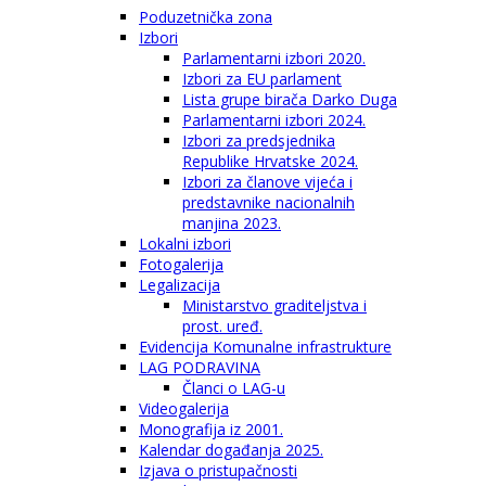
Poduzetnička zona
Izbori
Parlamentarni izbori 2020.
Izbori za EU parlament
Lista grupe birača Darko Duga
Parlamentarni izbori 2024.
Izbori za predsjednika
Republike Hrvatske 2024.
Izbori za članove vijeća i
predstavnike nacionalnih
manjina 2023.
Lokalni izbori
Fotogalerija
Legalizacija
Ministarstvo graditeljstva i
prost. uređ.
Evidencija Komunalne infrastrukture
LAG PODRAVINA
Članci o LAG-u
Videogalerija
Monografija iz 2001.
Kalendar događanja 2025.
Izjava o pristupačnosti