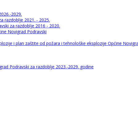
2026.-2029.
 razdoblje 2021. - 2025.
ski za razdoblje 2016 - 2020.
pćine Novigrad Podravski
lozije i plan zaštite od požara i tehnološke eksplozije Općine Novigr
igrad Podravski za razdoblje 2023.-2029. godine