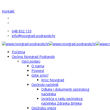
Kontakt
048 832 133
info@novigrad-podravski.hr
Početna
Općina Novigrad Podravski
Opći podaci
O nama
Povijest
Gdje smo?
Kroz Novigrad
Općinski načelnik
Odluke i dokumenti općinskog
načelnika
Izvješća o radu općinskog
načelnika Zdravka Brljeka
Općinsko vijeće