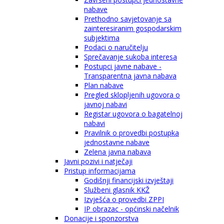
nabave
Prethodno savjetovanje sa
zainteresiranim gospodarskim
subjektima
Podaci o naručitelju
Sprečavanje sukoba interesa
Postupci javne nabave -
Transparentna javna nabava
Plan nabave
Pregled sklopljenih ugovora o
javnoj nabavi
Registar ugovora o bagatelnoj
nabavi
Pravilnik o provedbi postupka
jednostavne nabave
Zelena javna nabava
Javni pozivi i natječaji
Pristup informacijama
Godišnji financijski izvještaji
Službeni glasnik KKŽ
Izvješća o provedbi ZPPI
IP obrazac - općinski načelnik
Donacije i sponzorstva