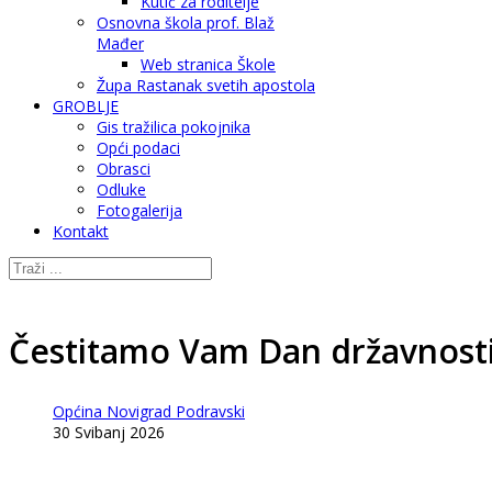
Kutić za roditelje
Osnovna škola prof. Blaž
Mađer
Web stranica Škole
Župa Rastanak svetih apostola
GROBLJE
Gis tražilica pokojnika
Opći podaci
Obrasci
Odluke
Fotogalerija
Kontakt
Čestitamo Vam Dan državnost
Općina Novigrad Podravski
30 Svibanj 2026