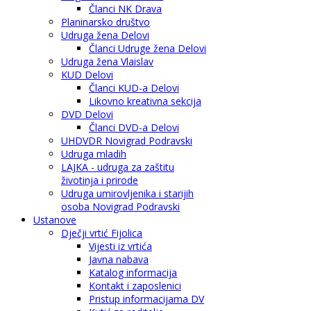
Članci NK Drava
Planinarsko društvo
Udruga žena Delovi
Članci Udruge žena Delovi
Udruga žena Vlaislav
KUD Delovi
Članci KUD-a Delovi
Likovno kreativna sekcija
DVD Delovi
Članci DVD-a Delovi
UHDVDR Novigrad Podravski
Udruga mladih
LAJKA - udruga za zaštitu
životinja i prirode
Udruga umirovljenika i starijih
osoba Novigrad Podravski
Ustanove
Dječji vrtić Fijolica
Vijesti iz vrtića
Javna nabava
Katalog informacija
Kontakt i zaposlenici
Pristup informacijama DV