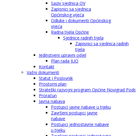
Saziv sjednica OV
Zapisnici sa sjednica
Općinskog vijeća
Odluke i dokumenti Općinskog
vijeća
Radna tijela Općine
Sjednice radnih tijela
Zapisnici sa sjednica radnih
tijela
Jedinstveni upravni odjel
Plan rada JUO
Kontakt
Važni dokumenti
Statut i Poslovnik
Prostorni plan
Strateški razvojni program Općine Novigrad Podra
Proračun
Javna nabava
Postupci javne nabave u tijeku
Završeni postupci javne
nabave
Postupci jednostavne nabave
u tijeku
Završeni postupci jednostavne