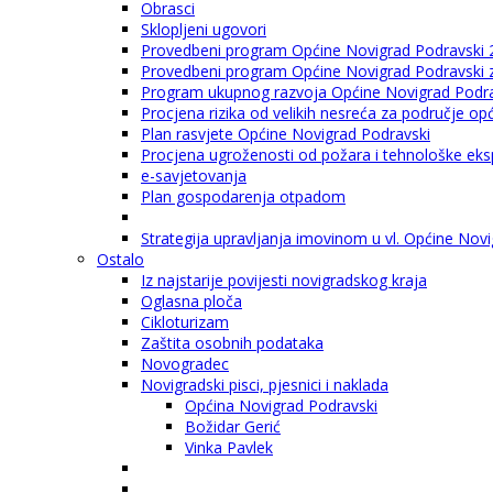
Obrasci
Sklopljeni ugovori
Provedbeni program Općine Novigrad Podravski 
Provedbeni program Općine Novigrad Podravski za
Program ukupnog razvoja Općine Novigrad Podrav
Procjena rizika od velikih nesreća za područje o
Plan rasvjete Općine Novigrad Podravski
Procjena ugroženosti od požara i tehnološke eksp
e-savjetovanja
Plan gospodarenja otpadom
Strategija upravljanja imovinom u vl. Općine Nov
Ostalo
Iz najstarije povijesti novigradskog kraja
Oglasna ploča
Cikloturizam
Zaštita osobnih podataka
Novogradec
Novigradski pisci, pjesnici i naklada
Općina Novigrad Podravski
Božidar Gerić
Vinka Pavlek