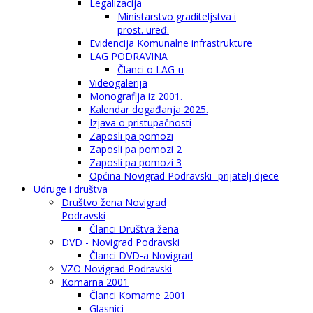
Legalizacija
Ministarstvo graditeljstva i
prost. uređ.
Evidencija Komunalne infrastrukture
LAG PODRAVINA
Članci o LAG-u
Videogalerija
Monografija iz 2001.
Kalendar događanja 2025.
Izjava o pristupačnosti
Zaposli pa pomozi
Zaposli pa pomozi 2
Zaposli pa pomozi 3
Općina Novigrad Podravski- prijatelj djece
Udruge i društva
Društvo žena Novigrad
Podravski
Članci Društva žena
DVD - Novigrad Podravski
Članci DVD-a Novigrad
VZO Novigrad Podravski
Komarna 2001
Članci Komarne 2001
Glasnici