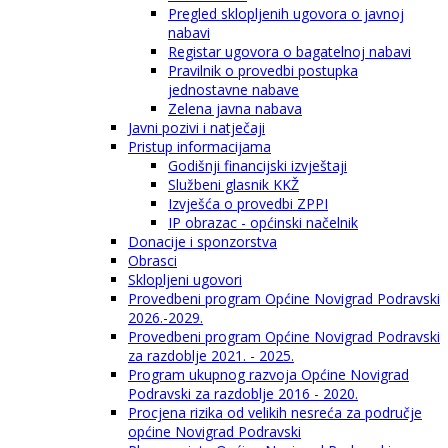
Pregled sklopljenih ugovora o javnoj
nabavi
Registar ugovora o bagatelnoj nabavi
Pravilnik o provedbi postupka
jednostavne nabave
Zelena javna nabava
Javni pozivi i natječaji
Pristup informacijama
Godišnji financijski izvještaji
Službeni glasnik KKŽ
Izvješća o provedbi ZPPI
IP obrazac - općinski načelnik
Donacije i sponzorstva
Obrasci
Sklopljeni ugovori
Provedbeni program Općine Novigrad Podravski
2026.-2029.
Provedbeni program Općine Novigrad Podravski
za razdoblje 2021. - 2025.
Program ukupnog razvoja Općine Novigrad
Podravski za razdoblje 2016 - 2020.
Procjena rizika od velikih nesreća za područje
općine Novigrad Podravski