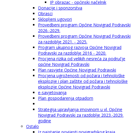
IP obrazac - općinski načelnik
Donacije i sponzorstva
Obrasci
Sklopljeni ugovori
Provedbeni program Općine Novigrad Podravski
2026.-2029.
Provedbeni program Općine Novigrad Podravski
za razdoblje 2021. - 2025.
Program ukupnog razvoja Općine Novigrad
Podravski za razdoblje 2016 - 2020.
Procjena rizika od velikih nesreća za područje
općine Novigrad Podravski
Plan rasvjete Općine Novigrad Podravski
Procjena ugroženosti od požara i tehnološke
eksplozije i plan zaštite od požara i tehnološke
eksplozije Općine Novigrad Podravski
e-savjetovanja
Plan gospodarenja otpadom
Strategija upravljanja imovinom u vl. Općine
Novigrad Podravski za razdoblje 2023.-2029.
godine
Ostalo
Iz najstarije povijesti novigradskog kraja