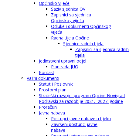
Općinsko vijeće
Saziv sjednica OV
Zapisnici sa sjednica
Općinskog vijeća
Odluke i dokumenti Općinskog
vijeća
Radna tijela Općine
Sjednice radnih tijela
Zapisnici sa sjednica radnih
tijela
Jedinstveni upravni odjel
Plan rada JUO
Kontakt
Važni dokumenti
Statut i Poslovnik
Prostorni plan
Strateški razvojni program Općine Novigrad
Podravski za razdoblje 2021.- 2027. godine
Proračun
Javna nabava
Postupci javne nabave u tijeku
Završeni postupci javne
nabave
Postupci jednostavne nabave