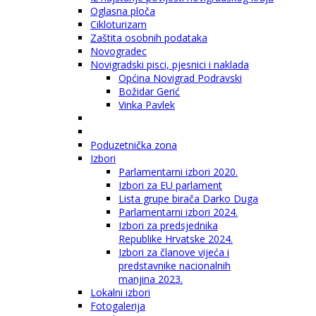
Oglasna ploča
Cikloturizam
Zaštita osobnih podataka
Novogradec
Novigradski pisci, pjesnici i naklada
Općina Novigrad Podravski
Božidar Gerić
Vinka Pavlek
Poduzetnička zona
Izbori
Parlamentarni izbori 2020.
Izbori za EU parlament
Lista grupe birača Darko Duga
Parlamentarni izbori 2024.
Izbori za predsjednika
Republike Hrvatske 2024.
Izbori za članove vijeća i
predstavnike nacionalnih
manjina 2023.
Lokalni izbori
Fotogalerija