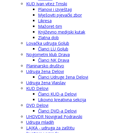
KUD Ivan vitez Trnski
Planovi i izvještaji
Mješoviti pjevački zbor
Likresa
Mažoret-tim
Književno medijski kutak
Zlatna dob
Lovačka udruga Golub
Članci LU Golub
Nogometni klub Drava
Članci NK Drava
Planinarsko društvo
Udruga žena Delovi
Članci Udruge žena Delovi
Udruga žena Vlaislav
KUD Delovi
Članci KUD-a Delovi
Likovno kreativna sekcija
DVD Delovi
Članci DVD-a Delovi
UHDVDR Novigrad Podravski
Udruga mladih
LAJKA - udruga za zaštitu