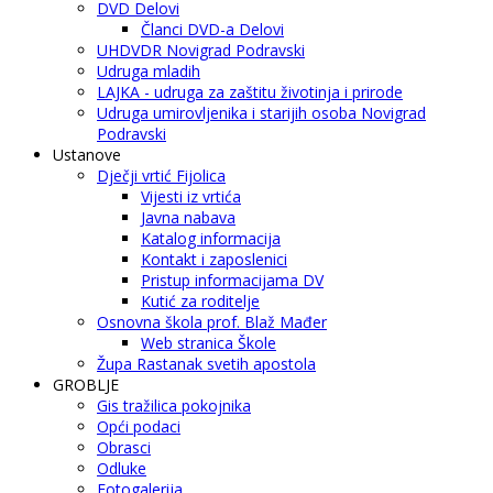
DVD Delovi
Članci DVD-a Delovi
UHDVDR Novigrad Podravski
Udruga mladih
LAJKA - udruga za zaštitu životinja i prirode
Udruga umirovljenika i starijih osoba Novigrad
Podravski
Ustanove
Dječji vrtić Fijolica
Vijesti iz vrtića
Javna nabava
Katalog informacija
Kontakt i zaposlenici
Pristup informacijama DV
Kutić za roditelje
Osnovna škola prof. Blaž Mađer
Web stranica Škole
Župa Rastanak svetih apostola
GROBLJE
Gis tražilica pokojnika
Opći podaci
Obrasci
Odluke
Fotogalerija