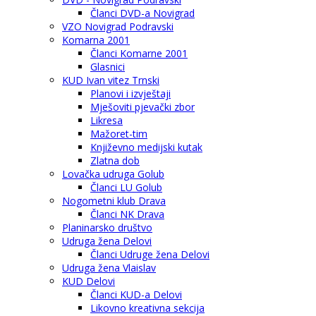
Članci DVD-a Novigrad
VZO Novigrad Podravski
Komarna 2001
Članci Komarne 2001
Glasnici
KUD Ivan vitez Trnski
Planovi i izvještaji
Mješoviti pjevački zbor
Likresa
Mažoret-tim
Književno medijski kutak
Zlatna dob
Lovačka udruga Golub
Članci LU Golub
Nogometni klub Drava
Članci NK Drava
Planinarsko društvo
Udruga žena Delovi
Članci Udruge žena Delovi
Udruga žena Vlaislav
KUD Delovi
Članci KUD-a Delovi
Likovno kreativna sekcija