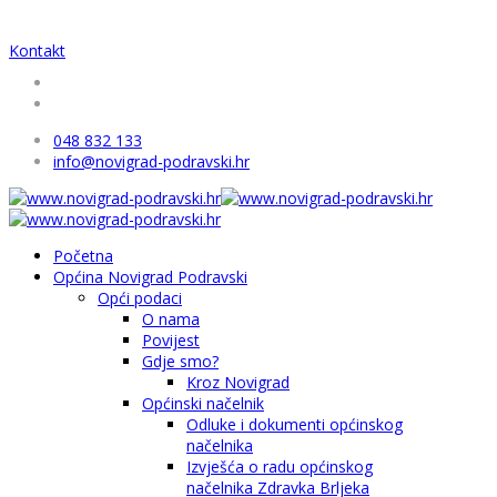
Kontakt
048 832 133
info@novigrad-podravski.hr
Početna
Općina Novigrad Podravski
Opći podaci
O nama
Povijest
Gdje smo?
Kroz Novigrad
Općinski načelnik
Odluke i dokumenti općinskog
načelnika
Izvješća o radu općinskog
načelnika Zdravka Brljeka