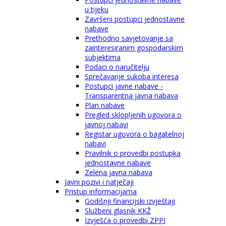
u tijeku
Završeni postupci jednostavne
nabave
Prethodno savjetovanje sa
zainteresiranim gospodarskim
subjektima
Podaci o naručitelju
Sprečavanje sukoba interesa
Postupci javne nabave -
Transparentna javna nabava
Plan nabave
Pregled sklopljenih ugovora o
javnoj nabavi
Registar ugovora o bagatelnoj
nabavi
Pravilnik o provedbi postupka
jednostavne nabave
Zelena javna nabava
Javni pozivi i natječaji
Pristup informacijama
Godišnji financijski izvještaji
Službeni glasnik KKŽ
Izvješća o provedbi ZPPI