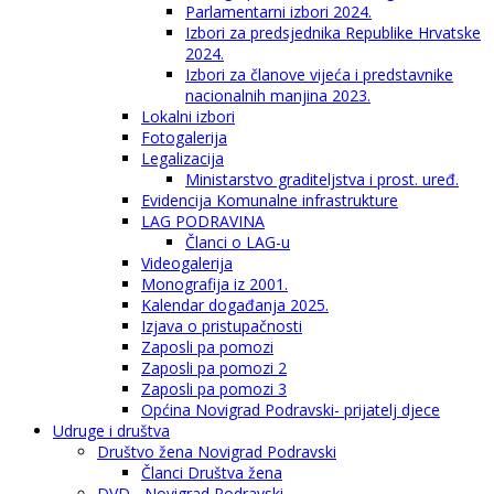
Parlamentarni izbori 2024.
Izbori za predsjednika Republike Hrvatske
2024.
Izbori za članove vijeća i predstavnike
nacionalnih manjina 2023.
Lokalni izbori
Fotogalerija
Legalizacija
Ministarstvo graditeljstva i prost. uređ.
Evidencija Komunalne infrastrukture
LAG PODRAVINA
Članci o LAG-u
Videogalerija
Monografija iz 2001.
Kalendar događanja 2025.
Izjava o pristupačnosti
Zaposli pa pomozi
Zaposli pa pomozi 2
Zaposli pa pomozi 3
Općina Novigrad Podravski- prijatelj djece
Udruge i društva
Društvo žena Novigrad Podravski
Članci Društva žena
DVD - Novigrad Podravski