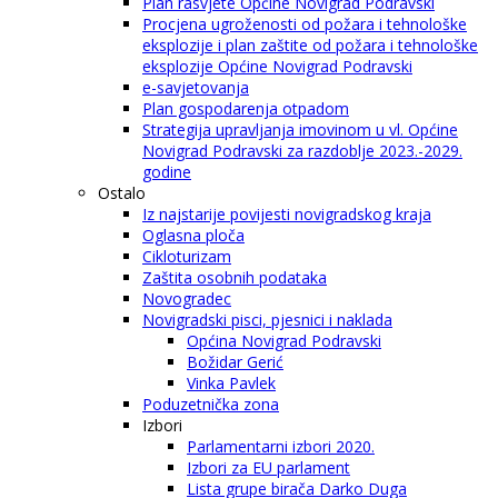
Plan rasvjete Općine Novigrad Podravski
Procjena ugroženosti od požara i tehnološke
eksplozije i plan zaštite od požara i tehnološke
eksplozije Općine Novigrad Podravski
e-savjetovanja
Plan gospodarenja otpadom
Strategija upravljanja imovinom u vl. Općine
Novigrad Podravski za razdoblje 2023.-2029.
godine
Ostalo
Iz najstarije povijesti novigradskog kraja
Oglasna ploča
Cikloturizam
Zaštita osobnih podataka
Novogradec
Novigradski pisci, pjesnici i naklada
Općina Novigrad Podravski
Božidar Gerić
Vinka Pavlek
Poduzetnička zona
Izbori
Parlamentarni izbori 2020.
Izbori za EU parlament
Lista grupe birača Darko Duga