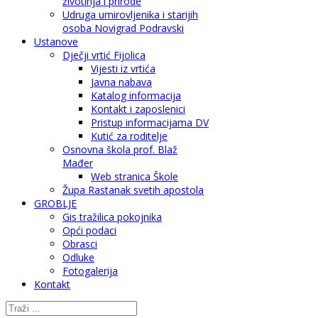
životinja i prirode
Udruga umirovljenika i starijih
osoba Novigrad Podravski
Ustanove
Dječji vrtić Fijolica
Vijesti iz vrtića
Javna nabava
Katalog informacija
Kontakt i zaposlenici
Pristup informacijama DV
Kutić za roditelje
Osnovna škola prof. Blaž
Mađer
Web stranica Škole
Župa Rastanak svetih apostola
GROBLJE
Gis tražilica pokojnika
Opći podaci
Obrasci
Odluke
Fotogalerija
Kontakt