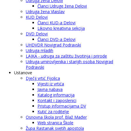
Udruga žena Delovi
Članci Udruge žena Delovi
Udruga žena Vlaislav
KUD Delovi
Članci KUD-a Delovi
Likovno kreativna sekcija
DVD Delovi
Članci DVD-a Delovi
UHDVDR Novigrad Podravski
Udruga mladih
LAJKA - udruga za zaštitu životinja i prirode
Udruga umirovljenika i starijih osoba Novigrad
Podravski
Ustanove
Dječji vrtić Fijolica
Vijesti iz vrtića
Javna nabava
Katalog informacija
Kontakt i zaposlenici
Pristup informacijama DV
Kutić za roditelje
Osnovna škola prof. Blaž Mađer
Web stranica Škole
Župa Rastanak svetih apostola