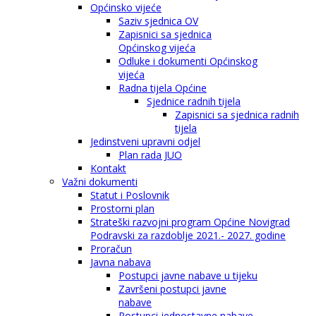
Općinsko vijeće
Saziv sjednica OV
Zapisnici sa sjednica
Općinskog vijeća
Odluke i dokumenti Općinskog
vijeća
Radna tijela Općine
Sjednice radnih tijela
Zapisnici sa sjednica radnih
tijela
Jedinstveni upravni odjel
Plan rada JUO
Kontakt
Važni dokumenti
Statut i Poslovnik
Prostorni plan
Strateški razvojni program Općine Novigrad
Podravski za razdoblje 2021.- 2027. godine
Proračun
Javna nabava
Postupci javne nabave u tijeku
Završeni postupci javne
nabave
Postupci jednostavne nabave