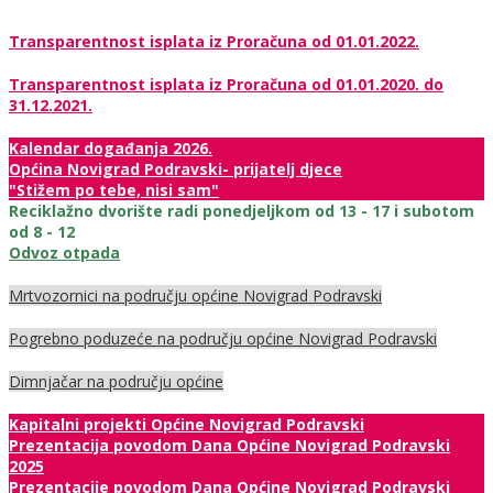
Transparentnost isplata iz Proračuna od 01.01.2022.
Transparentnost isplata iz Proračuna od 01.01.2020. do
31.12.2021.
Kalendar događanja 2026.
Općina Novigrad Podravski- prijatelj djece
"Stižem po tebe, nisi sam"
Reciklažno dvorište radi ponedjeljkom od 13 - 17 i subotom
od 8 - 12
Odvoz otpada
Mrtvozornici na području općine Novigrad Podravski
Pogrebno poduzeće na području općine Novigrad Podravski
Dimnjačar na području općine
Kapitalni projekti Općine Novigrad Podravski
Prezentacija povodom Dana Općine Novigrad Podravski
2025
Prezentacije povodom Dana Općine Novigrad Podravski