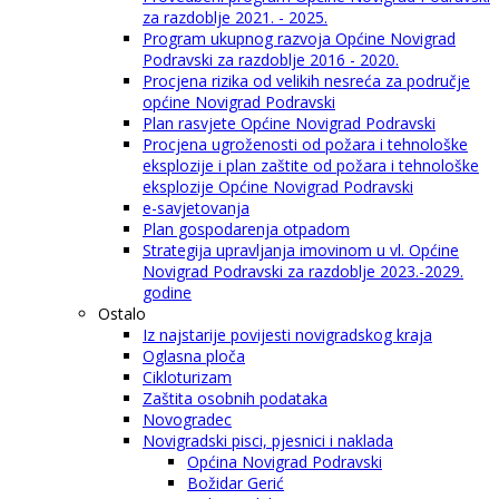
za razdoblje 2021. - 2025.
Program ukupnog razvoja Općine Novigrad
Podravski za razdoblje 2016 - 2020.
Procjena rizika od velikih nesreća za područje
općine Novigrad Podravski
Plan rasvjete Općine Novigrad Podravski
Procjena ugroženosti od požara i tehnološke
eksplozije i plan zaštite od požara i tehnološke
eksplozije Općine Novigrad Podravski
e-savjetovanja
Plan gospodarenja otpadom
Strategija upravljanja imovinom u vl. Općine
Novigrad Podravski za razdoblje 2023.-2029.
godine
Ostalo
Iz najstarije povijesti novigradskog kraja
Oglasna ploča
Cikloturizam
Zaštita osobnih podataka
Novogradec
Novigradski pisci, pjesnici i naklada
Općina Novigrad Podravski
Božidar Gerić