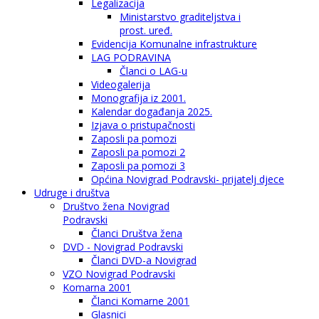
Legalizacija
Ministarstvo graditeljstva i
prost. uređ.
Evidencija Komunalne infrastrukture
LAG PODRAVINA
Članci o LAG-u
Videogalerija
Monografija iz 2001.
Kalendar događanja 2025.
Izjava o pristupačnosti
Zaposli pa pomozi
Zaposli pa pomozi 2
Zaposli pa pomozi 3
Općina Novigrad Podravski- prijatelj djece
Udruge i društva
Društvo žena Novigrad
Podravski
Članci Društva žena
DVD - Novigrad Podravski
Članci DVD-a Novigrad
VZO Novigrad Podravski
Komarna 2001
Članci Komarne 2001
Glasnici