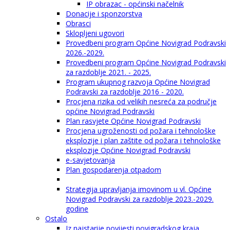
IP obrazac - općinski načelnik
Donacije i sponzorstva
Obrasci
Sklopljeni ugovori
Provedbeni program Općine Novigrad Podravski
2026.-2029.
Provedbeni program Općine Novigrad Podravski
za razdoblje 2021. - 2025.
Program ukupnog razvoja Općine Novigrad
Podravski za razdoblje 2016 - 2020.
Procjena rizika od velikih nesreća za područje
općine Novigrad Podravski
Plan rasvjete Općine Novigrad Podravski
Procjena ugroženosti od požara i tehnološke
eksplozije i plan zaštite od požara i tehnološke
eksplozije Općine Novigrad Podravski
e-savjetovanja
Plan gospodarenja otpadom
Strategija upravljanja imovinom u vl. Općine
Novigrad Podravski za razdoblje 2023.-2029.
godine
Ostalo
Iz najstarije povijesti novigradskog kraja