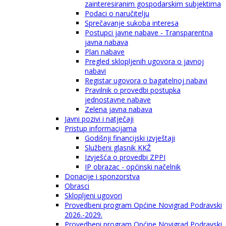
zainteresiranim gospodarskim subjektima
Podaci o naručitelju
Sprečavanje sukoba interesa
Postupci javne nabave - Transparentna
javna nabava
Plan nabave
Pregled sklopljenih ugovora o javnoj
nabavi
Registar ugovora o bagatelnoj nabavi
Pravilnik o provedbi postupka
jednostavne nabave
Zelena javna nabava
Javni pozivi i natječaji
Pristup informacijama
Godišnji financijski izvještaji
Službeni glasnik KKŽ
Izvješća o provedbi ZPPI
IP obrazac - općinski načelnik
Donacije i sponzorstva
Obrasci
Sklopljeni ugovori
Provedbeni program Općine Novigrad Podravski
2026.-2029.
Provedbeni program Općine Novigrad Podravski