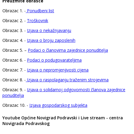
Preuzmite obrasce
Obrazac 1. -
Ponudbeni list
Obrazac 2. -
Troškovnik
Obrazac 3. -
Izjava o nekažnjavanju
Obrazac 4. -
Izjava o broju zaposlenih
Obrazac 5. –
Podaci o članovima zajednice ponuditelja
Obrazac 6. -
Podaci o podugovarateljima
Obrazac 7. -
Izjava o nepromjenjivosti cijena
Obrazac 8. -
Izjava o raspolaganju traženim strojevima
Obrazac 9. -
Izjava o solidarnoj odgovornosti članova zajednice
ponuditelja
Obrazac 10. -
Izjava gospodarskog subjekta
Youtube Općine Novigrad Podravski i Live stream - centra
Novigrada Podravskog