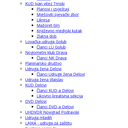
KUD Ivan vitez Trnski
Planovi i izvještaji
Mješoviti pjevački zbor
Likresa
Mažoret-tim
Književno medijski kutak
Zlatna dob
Lovačka udruga Golub
Članci LU Golub
Nogometni klub Drava
Članci NK Drava
Planinarsko društvo
Udruga žena Delovi
Članci Udruge žena Delovi
Udruga žena Vlaislav
KUD Delovi
Članci KUD-a Delovi
Likovno kreativna sekcija
DVD Delovi
Članci DVD-a Delovi
UHDVDR Novigrad Podravski
Udruga mladih
LAJKA - udruga za zaštitu