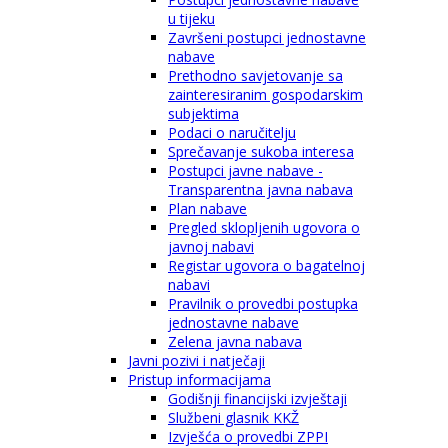
u tijeku
Završeni postupci jednostavne
nabave
Prethodno savjetovanje sa
zainteresiranim gospodarskim
subjektima
Podaci o naručitelju
Sprečavanje sukoba interesa
Postupci javne nabave -
Transparentna javna nabava
Plan nabave
Pregled sklopljenih ugovora o
javnoj nabavi
Registar ugovora o bagatelnoj
nabavi
Pravilnik o provedbi postupka
jednostavne nabave
Zelena javna nabava
Javni pozivi i natječaji
Pristup informacijama
Godišnji financijski izvještaji
Službeni glasnik KKŽ
Izvješća o provedbi ZPPI