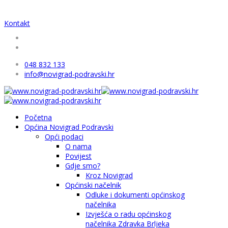
Kontakt
048 832 133
info@novigrad-podravski.hr
Početna
Općina Novigrad Podravski
Opći podaci
O nama
Povijest
Gdje smo?
Kroz Novigrad
Općinski načelnik
Odluke i dokumenti općinskog
načelnika
Izvješća o radu općinskog
načelnika Zdravka Brljeka