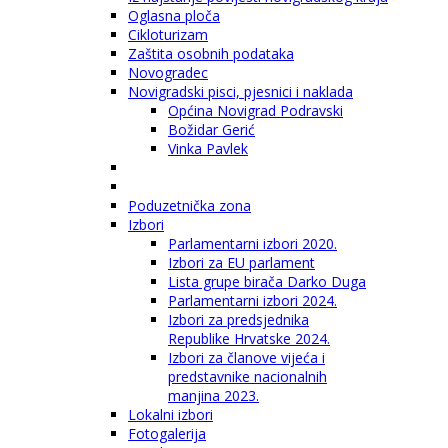
Oglasna ploča
Cikloturizam
Zaštita osobnih podataka
Novogradec
Novigradski pisci, pjesnici i naklada
Općina Novigrad Podravski
Božidar Gerić
Vinka Pavlek
Poduzetnička zona
Izbori
Parlamentarni izbori 2020.
Izbori za EU parlament
Lista grupe birača Darko Duga
Parlamentarni izbori 2024.
Izbori za predsjednika
Republike Hrvatske 2024.
Izbori za članove vijeća i
predstavnike nacionalnih
manjina 2023.
Lokalni izbori
Fotogalerija