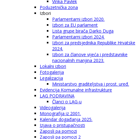
Vinka Pavlek
Poduzetnička zona
Izbori
Parlamentarni izbori 2020.
Izbori za EU parlament
Lista grupe birača Darko Duga
Parlamentarni izbori 2024.
Izbori za predsjednika Republike Hrvatske
2024.
Izbori za članove vijeća i predstavnike
nacionalnih manjina 2023.
Lokalni izbori
Fotogalerija
Legalizacija
Ministarstvo graditeljstva i prost. uređ.
Evidencija Komunalne infrastrukture
LAG PODRAVINA
Članci o LAG-u
Videogalerija
Monografija iz 2001.
Kalendar događanja 2025.
Izjava o pristupačnosti
Zaposli pa pomozi
Zaposli pa pomozi 2