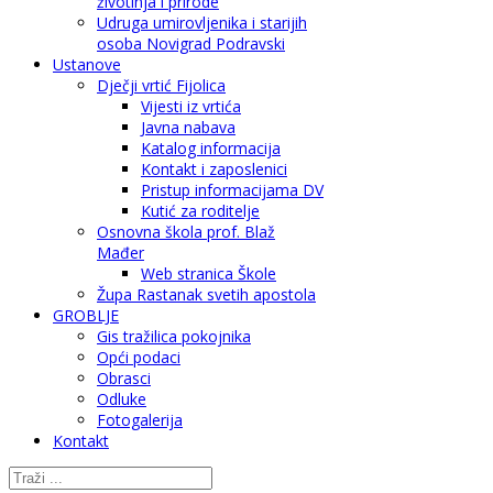
životinja i prirode
Udruga umirovljenika i starijih
osoba Novigrad Podravski
Ustanove
Dječji vrtić Fijolica
Vijesti iz vrtića
Javna nabava
Katalog informacija
Kontakt i zaposlenici
Pristup informacijama DV
Kutić za roditelje
Osnovna škola prof. Blaž
Mađer
Web stranica Škole
Župa Rastanak svetih apostola
GROBLJE
Gis tražilica pokojnika
Opći podaci
Obrasci
Odluke
Fotogalerija
Kontakt