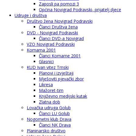
Zaposli pa pomozi 3
Općina Novigrad Podravski- prijatelj djece
Udruge i društva
Društvo žena Novigrad Podravski
Članci Društva žena
DVD - Novigrad Podravski
Članci DVD-a Novigrad
VZO Novigrad Podravski
Komarna 2001
Članci Komarne 2001
Glasnici
KUD Ivan vitez Trnski
Planovi i izvještaji
Mješoviti pjevački zbor
Likresa
Mažoret-tim
Književno medijski kutak
Zlatna dob
Lovačka udruga Golub
Članci LU Golub
Nogometni klub Drava
Članci NK Drava
Planinarsko društvo