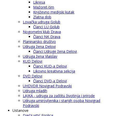
Likresa
Mažoret-tim
Književno medijski kutak
Zlatna dob
Lovačka udruga Golub
Članci LU Golub
Nogometni klub Drava
Članci NK Drava
Planinarsko društvo
Udruga žena Delovi
Članci Udruge žena Delovi
Udruga žena Vlaislav
KUD Delovi
Članci KUD-a Delovi
Likovno kreativna sekcija
DVD Delovi
Članci DVD-a Delovi
UHDVDR Novigrad Podravski
Udruga mladih
LAJKA - udruga za zaštitu životinja i prirode
Udruga umirovljenika i starijih osoba Novigrad
Podravski
Ustanove
Dječji vrtić Fijolica