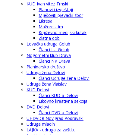
KUD Ivan vitez Trnski
Planovi i izvještaji
Mješoviti pjevački zbor
Likresa
Mažoret-tim
Književno medijski kutak
Zlatna dob
Lovačka udruga Golub
Članci LU Golub
Nogometni klub Drava
Članci NK Drava
Planinarsko društvo
Udruga žena Delovi
Članci Udruge žena Delovi
Udruga žena Vlaislav
KUD Delovi
Članci KUD-a Delovi
Likovno kreativna sekcija
DVD Delovi
Članci DVD-a Delovi
UHDVDR Novigrad Podravski
Udruga mladih
LAJKA - udruga za zaštitu