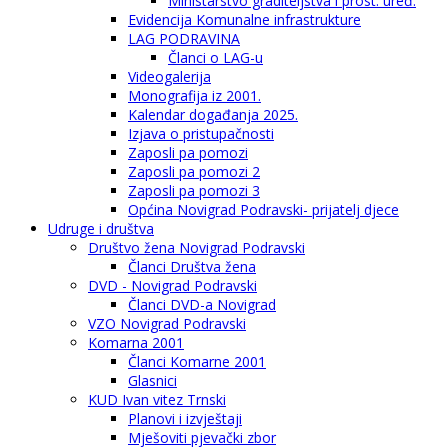
Ministarstvo graditeljstva i prost. uređ.
Evidencija Komunalne infrastrukture
LAG PODRAVINA
Članci o LAG-u
Videogalerija
Monografija iz 2001.
Kalendar događanja 2025.
Izjava o pristupačnosti
Zaposli pa pomozi
Zaposli pa pomozi 2
Zaposli pa pomozi 3
Općina Novigrad Podravski- prijatelj djece
Udruge i društva
Društvo žena Novigrad Podravski
Članci Društva žena
DVD - Novigrad Podravski
Članci DVD-a Novigrad
VZO Novigrad Podravski
Komarna 2001
Članci Komarne 2001
Glasnici
KUD Ivan vitez Trnski
Planovi i izvještaji
Mješoviti pjevački zbor