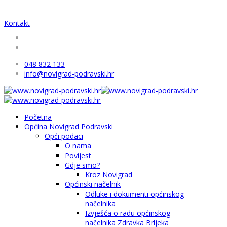
Kontakt
048 832 133
info@novigrad-podravski.hr
Početna
Općina Novigrad Podravski
Opći podaci
O nama
Povijest
Gdje smo?
Kroz Novigrad
Općinski načelnik
Odluke i dokumenti općinskog
načelnika
Izvješća o radu općinskog
načelnika Zdravka Brljeka