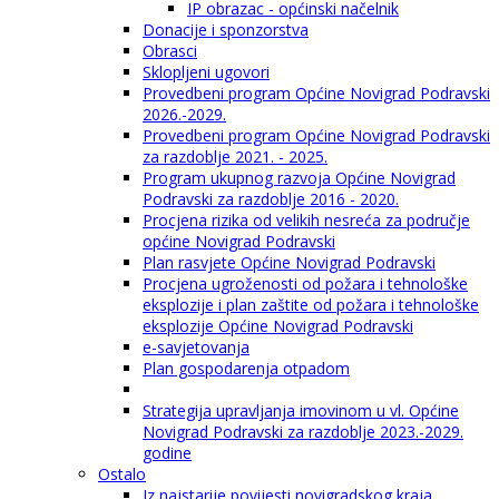
IP obrazac - općinski načelnik
Donacije i sponzorstva
Obrasci
Sklopljeni ugovori
Provedbeni program Općine Novigrad Podravski
2026.-2029.
Provedbeni program Općine Novigrad Podravski
za razdoblje 2021. - 2025.
Program ukupnog razvoja Općine Novigrad
Podravski za razdoblje 2016 - 2020.
Procjena rizika od velikih nesreća za područje
općine Novigrad Podravski
Plan rasvjete Općine Novigrad Podravski
Procjena ugroženosti od požara i tehnološke
eksplozije i plan zaštite od požara i tehnološke
eksplozije Općine Novigrad Podravski
e-savjetovanja
Plan gospodarenja otpadom
Strategija upravljanja imovinom u vl. Općine
Novigrad Podravski za razdoblje 2023.-2029.
godine
Ostalo
Iz najstarije povijesti novigradskog kraja