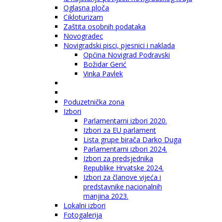
Oglasna ploča
Cikloturizam
Zaštita osobnih podataka
Novogradec
Novigradski pisci, pjesnici i naklada
Općina Novigrad Podravski
Božidar Gerić
Vinka Pavlek
Poduzetnička zona
Izbori
Parlamentarni izbori 2020.
Izbori za EU parlament
Lista grupe birača Darko Duga
Parlamentarni izbori 2024.
Izbori za predsjednika
Republike Hrvatske 2024.
Izbori za članove vijeća i
predstavnike nacionalnih
manjina 2023.
Lokalni izbori
Fotogalerija