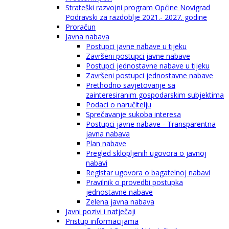
Strateški razvojni program Općine Novigrad
Podravski za razdoblje 2021.- 2027. godine
Proračun
Javna nabava
Postupci javne nabave u tijeku
Završeni postupci javne nabave
Postupci jednostavne nabave u tijeku
Završeni postupci jednostavne nabave
Prethodno savjetovanje sa
zainteresiranim gospodarskim subjektima
Podaci o naručitelju
Sprečavanje sukoba interesa
Postupci javne nabave - Transparentna
javna nabava
Plan nabave
Pregled sklopljenih ugovora o javnoj
nabavi
Registar ugovora o bagatelnoj nabavi
Pravilnik o provedbi postupka
jednostavne nabave
Zelena javna nabava
Javni pozivi i natječaji
Pristup informacijama