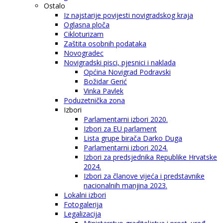
Ostalo
Iz najstarije povijesti novigradskog kraja
Oglasna ploča
Cikloturizam
Zaštita osobnih podataka
Novogradec
Novigradski pisci, pjesnici i naklada
Općina Novigrad Podravski
Božidar Gerić
Vinka Pavlek
Poduzetnička zona
Izbori
Parlamentarni izbori 2020.
Izbori za EU parlament
Lista grupe birača Darko Duga
Parlamentarni izbori 2024.
Izbori za predsjednika Republike Hrvatske
2024.
Izbori za članove vijeća i predstavnike
nacionalnih manjina 2023.
Lokalni izbori
Fotogalerija
Legalizacija