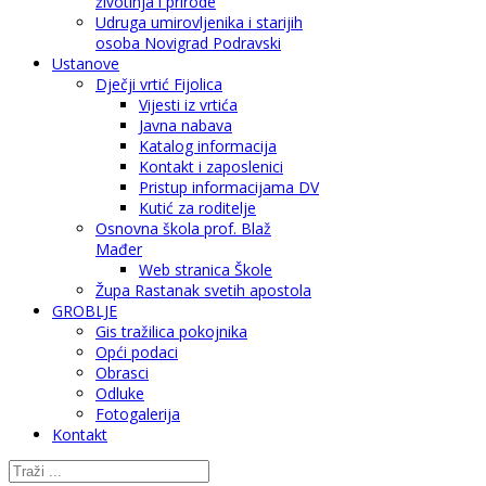
životinja i prirode
Udruga umirovljenika i starijih
osoba Novigrad Podravski
Ustanove
Dječji vrtić Fijolica
Vijesti iz vrtića
Javna nabava
Katalog informacija
Kontakt i zaposlenici
Pristup informacijama DV
Kutić za roditelje
Osnovna škola prof. Blaž
Mađer
Web stranica Škole
Župa Rastanak svetih apostola
GROBLJE
Gis tražilica pokojnika
Opći podaci
Obrasci
Odluke
Fotogalerija
Kontakt