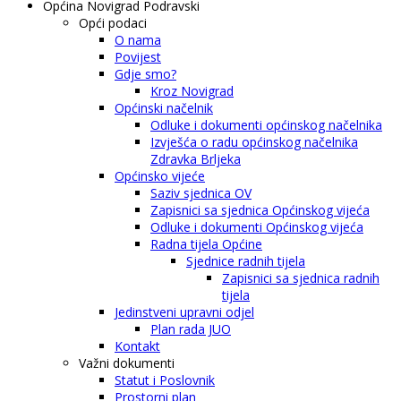
Općina Novigrad Podravski
Opći podaci
O nama
Povijest
Gdje smo?
Kroz Novigrad
Općinski načelnik
Odluke i dokumenti općinskog načelnika
Izvješća o radu općinskog načelnika
Zdravka Brljeka
Općinsko vijeće
Saziv sjednica OV
Zapisnici sa sjednica Općinskog vijeća
Odluke i dokumenti Općinskog vijeća
Radna tijela Općine
Sjednice radnih tijela
Zapisnici sa sjednica radnih
tijela
Jedinstveni upravni odjel
Plan rada JUO
Kontakt
Važni dokumenti
Statut i Poslovnik
Prostorni plan