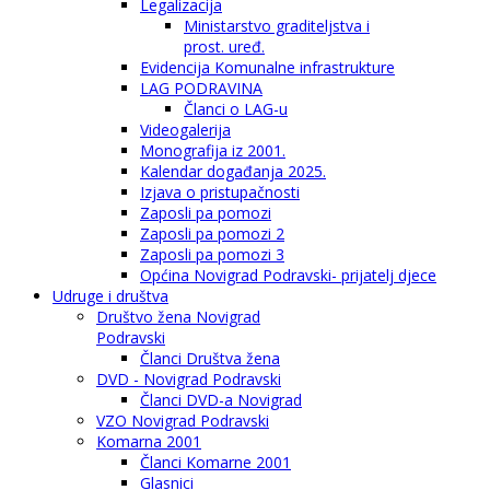
Legalizacija
Ministarstvo graditeljstva i
prost. uređ.
Evidencija Komunalne infrastrukture
LAG PODRAVINA
Članci o LAG-u
Videogalerija
Monografija iz 2001.
Kalendar događanja 2025.
Izjava o pristupačnosti
Zaposli pa pomozi
Zaposli pa pomozi 2
Zaposli pa pomozi 3
Općina Novigrad Podravski- prijatelj djece
Udruge i društva
Društvo žena Novigrad
Podravski
Članci Društva žena
DVD - Novigrad Podravski
Članci DVD-a Novigrad
VZO Novigrad Podravski
Komarna 2001
Članci Komarne 2001
Glasnici