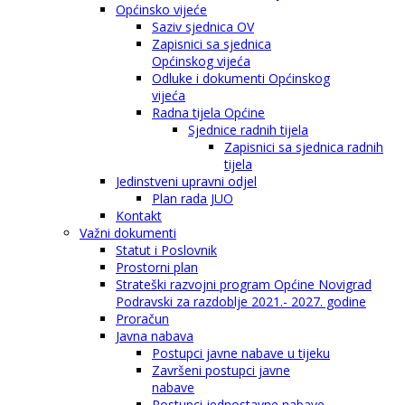
Općinsko vijeće
Saziv sjednica OV
Zapisnici sa sjednica
Općinskog vijeća
Odluke i dokumenti Općinskog
vijeća
Radna tijela Općine
Sjednice radnih tijela
Zapisnici sa sjednica radnih
tijela
Jedinstveni upravni odjel
Plan rada JUO
Kontakt
Važni dokumenti
Statut i Poslovnik
Prostorni plan
Strateški razvojni program Općine Novigrad
Podravski za razdoblje 2021.- 2027. godine
Proračun
Javna nabava
Postupci javne nabave u tijeku
Završeni postupci javne
nabave
Postupci jednostavne nabave