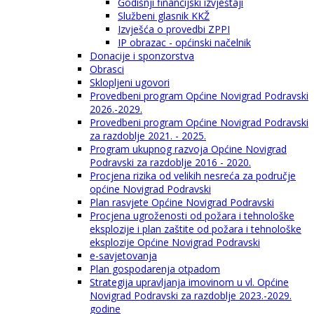
Godišnji financijski izvještaji
Službeni glasnik KKŽ
Izvješća o provedbi ZPPI
IP obrazac - općinski načelnik
Donacije i sponzorstva
Obrasci
Sklopljeni ugovori
Provedbeni program Općine Novigrad Podravski
2026.-2029.
Provedbeni program Općine Novigrad Podravski
za razdoblje 2021. - 2025.
Program ukupnog razvoja Općine Novigrad
Podravski za razdoblje 2016 - 2020.
Procjena rizika od velikih nesreća za područje
općine Novigrad Podravski
Plan rasvjete Općine Novigrad Podravski
Procjena ugroženosti od požara i tehnološke
eksplozije i plan zaštite od požara i tehnološke
eksplozije Općine Novigrad Podravski
e-savjetovanja
Plan gospodarenja otpadom
Strategija upravljanja imovinom u vl. Općine
Novigrad Podravski za razdoblje 2023.-2029.
godine