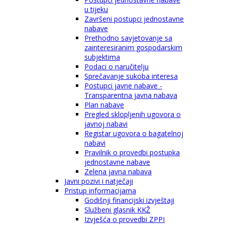
u tijeku
Završeni postupci jednostavne
nabave
Prethodno savjetovanje sa
zainteresiranim gospodarskim
subjektima
Podaci o naručitelju
Sprečavanje sukoba interesa
Postupci javne nabave -
Transparentna javna nabava
Plan nabave
Pregled sklopljenih ugovora o
javnoj nabavi
Registar ugovora o bagatelnoj
nabavi
Pravilnik o provedbi postupka
jednostavne nabave
Zelena javna nabava
Javni pozivi i natječaji
Pristup informacijama
Godišnji financijski izvještaji
Službeni glasnik KKŽ
Izvješća o provedbi ZPPI