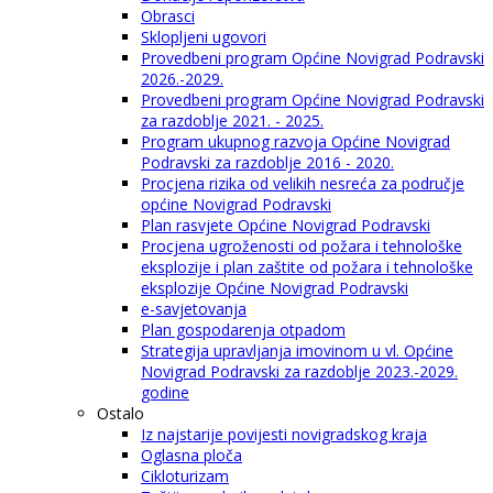
Obrasci
Sklopljeni ugovori
Provedbeni program Općine Novigrad Podravski
2026.-2029.
Provedbeni program Općine Novigrad Podravski
za razdoblje 2021. - 2025.
Program ukupnog razvoja Općine Novigrad
Podravski za razdoblje 2016 - 2020.
Procjena rizika od velikih nesreća za područje
općine Novigrad Podravski
Plan rasvjete Općine Novigrad Podravski
Procjena ugroženosti od požara i tehnološke
eksplozije i plan zaštite od požara i tehnološke
eksplozije Općine Novigrad Podravski
e-savjetovanja
Plan gospodarenja otpadom
Strategija upravljanja imovinom u vl. Općine
Novigrad Podravski za razdoblje 2023.-2029.
godine
Ostalo
Iz najstarije povijesti novigradskog kraja
Oglasna ploča
Cikloturizam