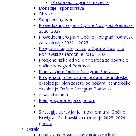
IP obrazac - općinski načelnik
Donacije i sponzorstva
Obrasci
Sklopljeni ugovori
Provedbeni program Općine Novigrad Podravski
2026.-2029.
Provedbeni program Općine Novigrad Podravski
za razdoblje 2021. - 2025.
Program ukupnog razvoja Općine Novigrad
Podravski za razdoblje 2016 - 2020.
Procjena rizika od velikih nesreća za područje
općine Novigrad Podravski
Plan rasvjete Općine Novigrad Podravski
Procjena ugroženosti od požara i tehnološke
eksplozije i plan zaštite od požara i tehnološke
eksplozije Općine Novigrad Podravski
e-savjetovanja
Plan gospodarenja otpadom
Strategija upravljanja imovinom u vl. Općine
Novigrad Podravski za razdoblje 2023.-2029.
godine
Ostalo
Iz najstarije povijesti novigradskog kraja