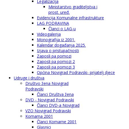
Legalizacija
Ministarstvo graditeljstva i
prost. uređ.
Evidencija Komunalne infrastrukture
LAG PODRAVINA
Članci o LAG-u
Videogalerija
Monografija iz 2001.
Kalendar događanja 2025.
Izjava o pristupačnosti
Zaposli pa pomozi
Zaposli pa pomozi 2
Zaposli pa pomozi 3
Općina Novigrad Podravski- prijatelj djece
Udruge i društva
Društvo žena Novigrad
Podravski
Članci Društva žena
DVD - Novigrad Podravski
Članci DVD-a Novigrad
VZO Novigrad Podravski
Komarna 2001
Članci Komarne 2001
Glasnici