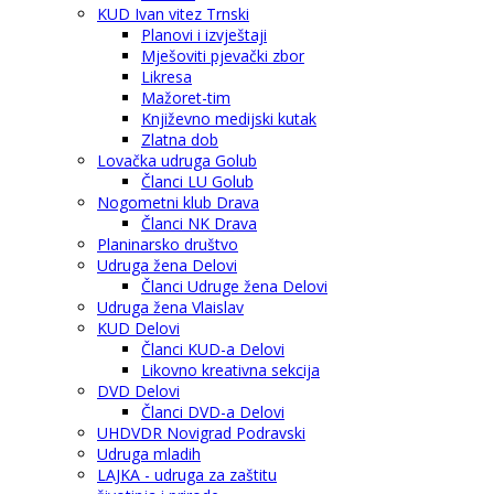
KUD Ivan vitez Trnski
Planovi i izvještaji
Mješoviti pjevački zbor
Likresa
Mažoret-tim
Književno medijski kutak
Zlatna dob
Lovačka udruga Golub
Članci LU Golub
Nogometni klub Drava
Članci NK Drava
Planinarsko društvo
Udruga žena Delovi
Članci Udruge žena Delovi
Udruga žena Vlaislav
KUD Delovi
Članci KUD-a Delovi
Likovno kreativna sekcija
DVD Delovi
Članci DVD-a Delovi
UHDVDR Novigrad Podravski
Udruga mladih
LAJKA - udruga za zaštitu