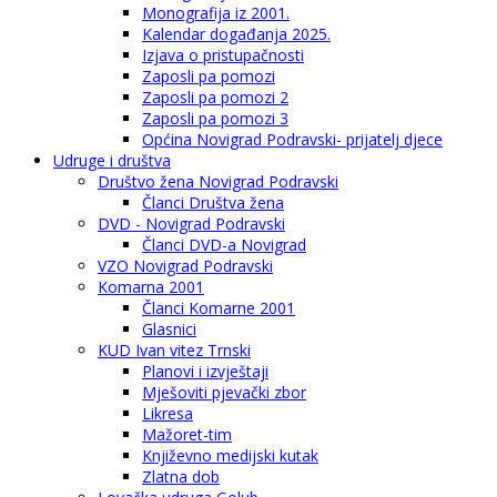
Monografija iz 2001.
Kalendar događanja 2025.
Izjava o pristupačnosti
Zaposli pa pomozi
Zaposli pa pomozi 2
Zaposli pa pomozi 3
Općina Novigrad Podravski- prijatelj djece
Udruge i društva
Društvo žena Novigrad Podravski
Članci Društva žena
DVD - Novigrad Podravski
Članci DVD-a Novigrad
VZO Novigrad Podravski
Komarna 2001
Članci Komarne 2001
Glasnici
KUD Ivan vitez Trnski
Planovi i izvještaji
Mješoviti pjevački zbor
Likresa
Mažoret-tim
Književno medijski kutak
Zlatna dob