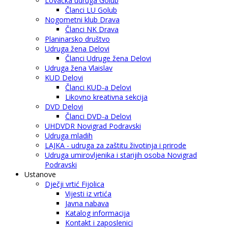
Lovačka udruga Golub
Članci LU Golub
Nogometni klub Drava
Članci NK Drava
Planinarsko društvo
Udruga žena Delovi
Članci Udruge žena Delovi
Udruga žena Vlaislav
KUD Delovi
Članci KUD-a Delovi
Likovno kreativna sekcija
DVD Delovi
Članci DVD-a Delovi
UHDVDR Novigrad Podravski
Udruga mladih
LAJKA - udruga za zaštitu životinja i prirode
Udruga umirovljenika i starijih osoba Novigrad
Podravski
Ustanove
Dječji vrtić Fijolica
Vijesti iz vrtića
Javna nabava
Katalog informacija
Kontakt i zaposlenici