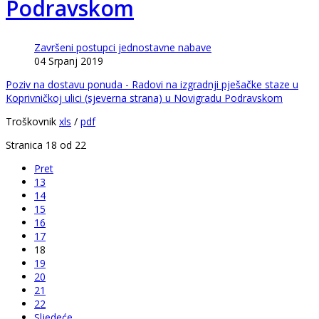
Podravskom
Završeni postupci jednostavne nabave
04 Srpanj 2019
Poziv na dostavu ponuda - Radovi na izgradnji pješačke staze u
Koprivničkoj ulici (sjeverna strana) u Novigradu Podravskom
Troškovnik
xls
/
pdf
Stranica 18 od 22
Pret
13
14
15
16
17
18
19
20
21
22
Sljedeće