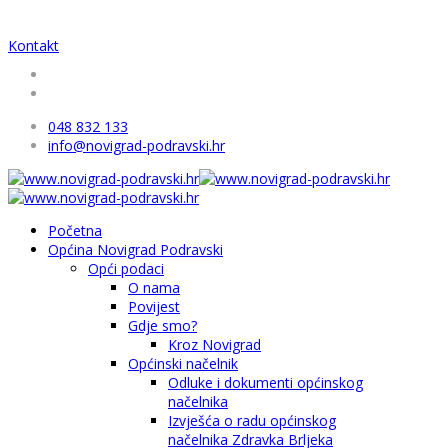
Kontakt
048 832 133
info@novigrad-podravski.hr
Početna
Općina Novigrad Podravski
Opći podaci
O nama
Povijest
Gdje smo?
Kroz Novigrad
Općinski načelnik
Odluke i dokumenti općinskog
načelnika
Izvješća o radu općinskog
načelnika Zdravka Brljeka