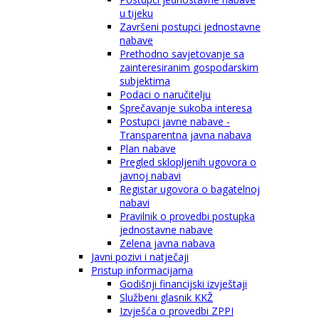
u tijeku
Završeni postupci jednostavne
nabave
Prethodno savjetovanje sa
zainteresiranim gospodarskim
subjektima
Podaci o naručitelju
Sprečavanje sukoba interesa
Postupci javne nabave -
Transparentna javna nabava
Plan nabave
Pregled sklopljenih ugovora o
javnoj nabavi
Registar ugovora o bagatelnoj
nabavi
Pravilnik o provedbi postupka
jednostavne nabave
Zelena javna nabava
Javni pozivi i natječaji
Pristup informacijama
Godišnji financijski izvještaji
Službeni glasnik KKŽ
Izvješća o provedbi ZPPI