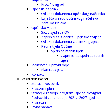
Kroz Novigrad
Općinski načelnik
Odluke i dokumenti općinskog načelnika
Izvješća o radu općinskog načelnika
Zdravka Brljeka
Općinsko vijeće
Saziv sjednica OV
Zapisnici sa sjednica Općinskog vijeća
Odluke i dokumenti Općinskog vijeća
Radna tijela Općine
Sjednice radnih tijela
Zapisnici sa sjednica radnih
tijela
Jedinstveni upravni odjel
Plan rada JUO
Kontakt
Važni dokumenti
Statut i Poslovnik
Prostorni plan
Strateški razvojni program Općine Novigrad
Podravski za razdoblje 2021.- 2027. godine
Proračun
Javna nabava