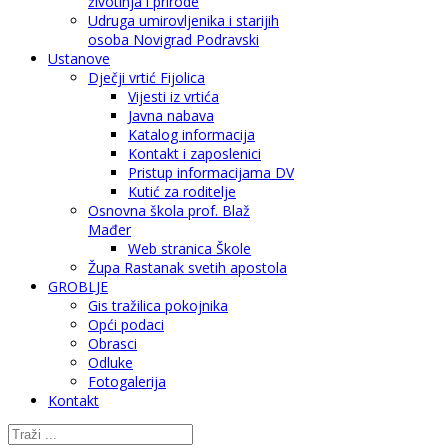
životinja i prirode
Udruga umirovljenika i starijih
osoba Novigrad Podravski
Ustanove
Dječji vrtić Fijolica
Vijesti iz vrtića
Javna nabava
Katalog informacija
Kontakt i zaposlenici
Pristup informacijama DV
Kutić za roditelje
Osnovna škola prof. Blaž
Mađer
Web stranica Škole
Župa Rastanak svetih apostola
GROBLJE
Gis tražilica pokojnika
Opći podaci
Obrasci
Odluke
Fotogalerija
Kontakt