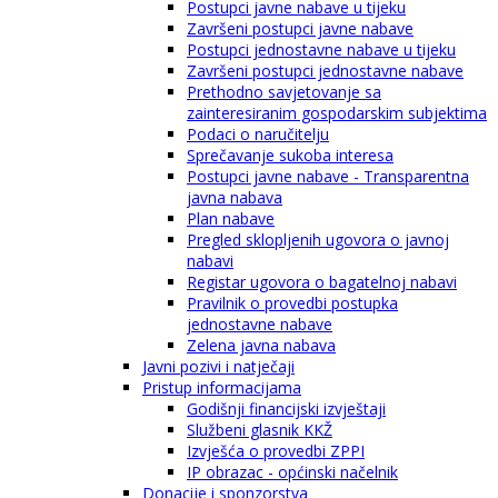
Postupci javne nabave u tijeku
Završeni postupci javne nabave
Postupci jednostavne nabave u tijeku
Završeni postupci jednostavne nabave
Prethodno savjetovanje sa
zainteresiranim gospodarskim subjektima
Podaci o naručitelju
Sprečavanje sukoba interesa
Postupci javne nabave - Transparentna
javna nabava
Plan nabave
Pregled sklopljenih ugovora o javnoj
nabavi
Registar ugovora o bagatelnoj nabavi
Pravilnik o provedbi postupka
jednostavne nabave
Zelena javna nabava
Javni pozivi i natječaji
Pristup informacijama
Godišnji financijski izvještaji
Službeni glasnik KKŽ
Izvješća o provedbi ZPPI
IP obrazac - općinski načelnik
Donacije i sponzorstva