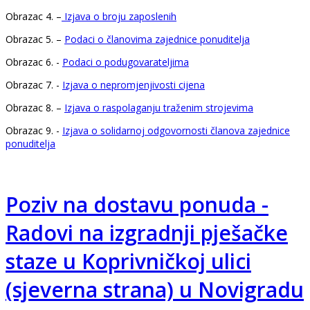
Obrazac 4. –
Izjava o broju zaposlenih
Obrazac 5. –
Podaci o članovima zajednice ponuditelja
Obrazac 6. -
Podaci o podugovarateljima
Obrazac 7. -
Izjava o nepromjenjivosti cijena
Obrazac 8. –
Izjava o raspolaganju traženim strojevima
Obrazac 9. -
Izjava o solidarnoj odgovornosti članova zajednice
ponuditelja
Poziv na dostavu ponuda -
Radovi na izgradnji pješačke
staze u Koprivničkoj ulici
(sjeverna strana) u Novigradu