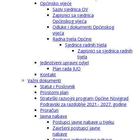
Općinsko vijeće
Saziv sjednica OV
Zapisnici sa sjednica
Općinskog vijeća
Odluke i dokumenti Općinskog
vijeća
Radna tijela Općine
Sjednice radnih tijela
Zapisnici sa sjednica radnih
tijela
Jedinstveni upravni odjel
Plan rada JUO
Kontakt
Važni dokumenti
Statut i Poslovnik
Prostorni plan
Strateški razvojni program Općine Novigrad
Podravski za razdoblje 2021.- 2027. godine
Proračun
Javna nabava
Postupci javne nabave u tijeku
Završeni postupci javne
nabave
Postupci jednostavne nabave