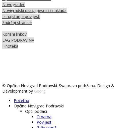
Novogradec
Novigradski pisci, pjesnici i naklada
Iz najstarije povijesti
Sadržaj stranice
Korisni linkovi
LAG PODRAVINA
Finoteka
© Općina Novigrad Podravski. Sva prava pridržana. Design &
Development by
Georg
Početna
Općina Novigrad Podravski
Opći podaci
O nama
Povijest
Gdje smo?