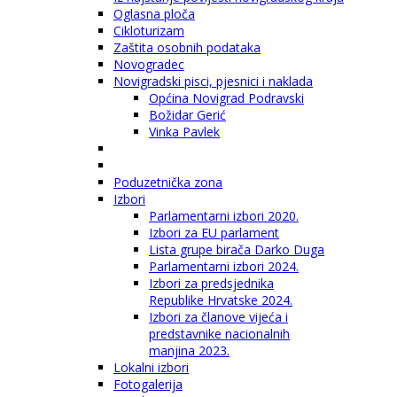
Oglasna ploča
Cikloturizam
Zaštita osobnih podataka
Novogradec
Novigradski pisci, pjesnici i naklada
Općina Novigrad Podravski
Božidar Gerić
Vinka Pavlek
Poduzetnička zona
Izbori
Parlamentarni izbori 2020.
Izbori za EU parlament
Lista grupe birača Darko Duga
Parlamentarni izbori 2024.
Izbori za predsjednika
Republike Hrvatske 2024.
Izbori za članove vijeća i
predstavnike nacionalnih
manjina 2023.
Lokalni izbori
Fotogalerija