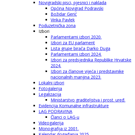
Novigradski pisci, pjesnici i naklada
Općina Novigrad Podravski
Božidar Gerić
Vinka Pavlek
Poduzetnička zona
Izbori
Parlamentarni izbori 2020.
Izbori za EU parlament
Lista grupe birača Darko Duga
Parlamentarni izbori 2024.
Izbori za predsjednika Republike Hrvatske
2024.
Izbori za članove vijeća i predstavnike
nacionalnih manjina 2023.
Lokalni izbori
Fotogalerija
Legalizacija
Ministarstvo graditeljstva i prost. uređ.
Evidencija Komunalne infrastrukture
LAG PODRAVINA
Članci o LAG-u
Videogalerija
Monografija iz 2001.
Kalendar događanja 2025.