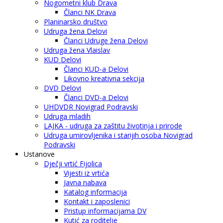
Nogometni klub Drava
Članci NK Drava
Planinarsko društvo
Udruga žena Delovi
Članci Udruge žena Delovi
Udruga žena Vlaislav
KUD Delovi
Članci KUD-a Delovi
Likovno kreativna sekcija
DVD Delovi
Članci DVD-a Delovi
UHDVDR Novigrad Podravski
Udruga mladih
LAJKA - udruga za zaštitu životinja i prirode
Udruga umirovljenika i starijih osoba Novigrad
Podravski
Ustanove
Dječji vrtić Fijolica
Vijesti iz vrtića
Javna nabava
Katalog informacija
Kontakt i zaposlenici
Pristup informacijama DV
Kutić za roditelje