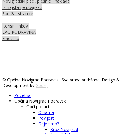
Novigradski pisci, pjesnici i naklada
Iz najstarije povijesti
Sadržaj stranice
Korisni linkovi
LAG PODRAVINA
Finoteka
© Općina Novigrad Podravski. Sva prava pridržana. Design &
Development by
Georg
Početna
Općina Novigrad Podravski
Opći podaci
O nama
Povijest
Gdje smo?
Kroz Novigrad