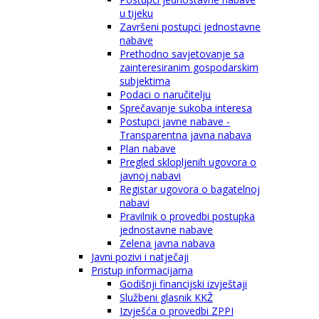
u tijeku
Završeni postupci jednostavne
nabave
Prethodno savjetovanje sa
zainteresiranim gospodarskim
subjektima
Podaci o naručitelju
Sprečavanje sukoba interesa
Postupci javne nabave -
Transparentna javna nabava
Plan nabave
Pregled sklopljenih ugovora o
javnoj nabavi
Registar ugovora o bagatelnoj
nabavi
Pravilnik o provedbi postupka
jednostavne nabave
Zelena javna nabava
Javni pozivi i natječaji
Pristup informacijama
Godišnji financijski izvještaji
Službeni glasnik KKŽ
Izvješća o provedbi ZPPI