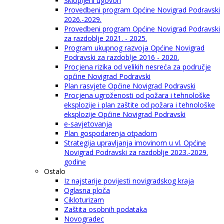
Sklopljeni ugovori
Provedbeni program Općine Novigrad Podravski
2026.-2029.
Provedbeni program Općine Novigrad Podravski
za razdoblje 2021. - 2025.
Program ukupnog razvoja Općine Novigrad
Podravski za razdoblje 2016 - 2020.
Procjena rizika od velikih nesreća za područje
općine Novigrad Podravski
Plan rasvjete Općine Novigrad Podravski
Procjena ugroženosti od požara i tehnološke
eksplozije i plan zaštite od požara i tehnološke
eksplozije Općine Novigrad Podravski
e-savjetovanja
Plan gospodarenja otpadom
Strategija upravljanja imovinom u vl. Općine
Novigrad Podravski za razdoblje 2023.-2029.
godine
Ostalo
Iz najstarije povijesti novigradskog kraja
Oglasna ploča
Cikloturizam
Zaštita osobnih podataka
Novogradec