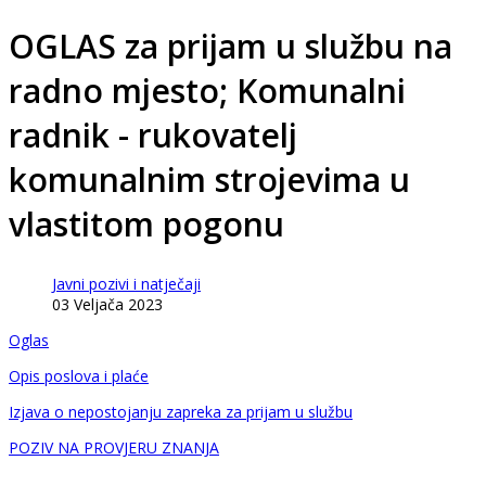
OGLAS za prijam u službu na
radno mjesto; Komunalni
radnik - rukovatelj
komunalnim strojevima u
vlastitom pogonu
Javni pozivi i natječaji
03 Veljača 2023
Oglas
Opis poslova i plaće
Izjava o nepostojanju zapreka za prijam u službu
POZIV NA PROVJERU ZNANJA