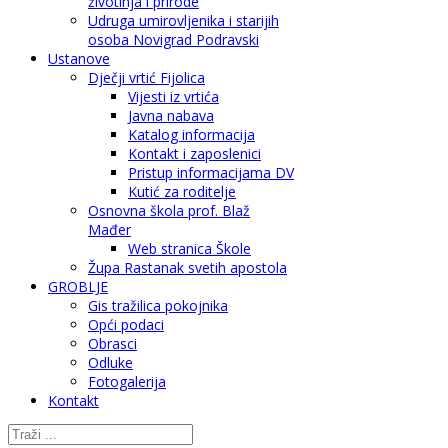
životinja i prirode
Udruga umirovljenika i starijih
osoba Novigrad Podravski
Ustanove
Dječji vrtić Fijolica
Vijesti iz vrtića
Javna nabava
Katalog informacija
Kontakt i zaposlenici
Pristup informacijama DV
Kutić za roditelje
Osnovna škola prof. Blaž
Mađer
Web stranica Škole
Župa Rastanak svetih apostola
GROBLJE
Gis tražilica pokojnika
Opći podaci
Obrasci
Odluke
Fotogalerija
Kontakt