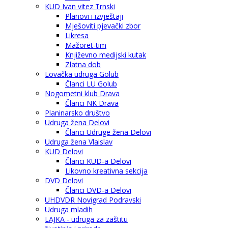
KUD Ivan vitez Trnski
Planovi i izvještaji
Mješoviti pjevački zbor
Likresa
Mažoret-tim
Književno medijski kutak
Zlatna dob
Lovačka udruga Golub
Članci LU Golub
Nogometni klub Drava
Članci NK Drava
Planinarsko društvo
Udruga žena Delovi
Članci Udruge žena Delovi
Udruga žena Vlaislav
KUD Delovi
Članci KUD-a Delovi
Likovno kreativna sekcija
DVD Delovi
Članci DVD-a Delovi
UHDVDR Novigrad Podravski
Udruga mladih
LAJKA - udruga za zaštitu