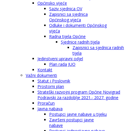
Općinsko vijeće
Saziv sjednica OV
Zapisnici sa sjednica
Općinskog vijeća
Odluke i dokumenti Općinskog
vijeća
Radna tijela Općine
Sjednice radnih tijela
Zapisnici sa sjednica radnih
tijela
Jedinstveni upravni odjel
Plan rada JUO
Kontakt
Važni dokumenti
Statut i Poslovnik
Prostorni plan
Strateški razvojni program Općine Novigrad
Podravski za razdoblje 2021.- 2027. godine
Proračun
Javna nabava
Postupci javne nabave u tijeku
Završeni postupci javne
nabave
Postupci jednostavne nabave