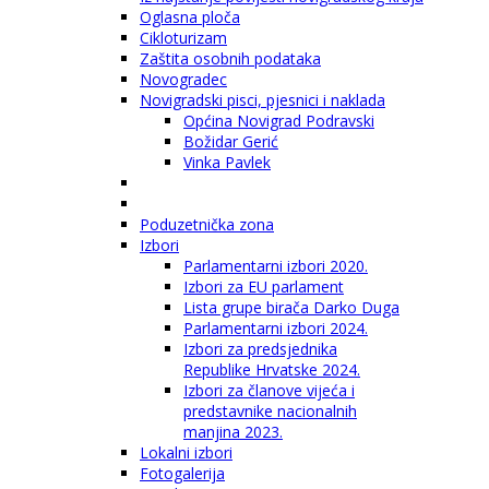
Oglasna ploča
Cikloturizam
Zaštita osobnih podataka
Novogradec
Novigradski pisci, pjesnici i naklada
Općina Novigrad Podravski
Božidar Gerić
Vinka Pavlek
Poduzetnička zona
Izbori
Parlamentarni izbori 2020.
Izbori za EU parlament
Lista grupe birača Darko Duga
Parlamentarni izbori 2024.
Izbori za predsjednika
Republike Hrvatske 2024.
Izbori za članove vijeća i
predstavnike nacionalnih
manjina 2023.
Lokalni izbori
Fotogalerija