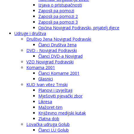
Izjava o pristupačnosti
Zaposli pa pomozi
Zaposli pa pomozi 2
Zaposli pa pomozi 3
Općina Novigrad Podravski- prijatelj djece
Udruge i društva
Društvo žena Novigrad Podravski
Članci Društva žena
DVD - Novigrad Podravski
Članci DVD-a Novigrad
VZO Novigrad Podravski
Komarna 2001
Članci Komarne 2001
Glasnici
KUD Ivan vitez Trnski
Planovi i izvještaji
Mješoviti pjevački zbor
Likresa
Mažoret-tim
Književno medijski kutak
Zlatna dob
Lovačka udruga Golub
Članci LU Golub