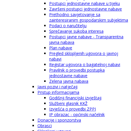
Postupci jednostavne nabave u tijeku
Završeni postupci jednostavne nabave
Prethodno savjetovanje sa
zainteresiranim gospodarskim subjektima
Podaci o naručitelju
Sprečavanje sukoba interesa
Postupci javne nabave - Transparentna
javna nabava
Plan nabave
Pregled sklopljenih ugovora o javnoj
nabavi
Registar ugovora o bagatelnoj nabavi
Pravilnik o provedbi postupka
jednostavne nabave
Zelena javna nabava
Javni pozivi i natječaji
Pristup informacijama
Godišnji financijski izvještaji
Službeni glasnik KKŽ
Izvješća o provedbi ZPPI
IP obrazac - općinski načelnik
Donacije i sponzorstva
Obrasci