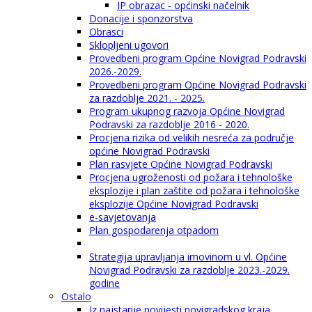
IP obrazac - općinski načelnik
Donacije i sponzorstva
Obrasci
Sklopljeni ugovori
Provedbeni program Općine Novigrad Podravski
2026.-2029.
Provedbeni program Općine Novigrad Podravski
za razdoblje 2021. - 2025.
Program ukupnog razvoja Općine Novigrad
Podravski za razdoblje 2016 - 2020.
Procjena rizika od velikih nesreća za područje
općine Novigrad Podravski
Plan rasvjete Općine Novigrad Podravski
Procjena ugroženosti od požara i tehnološke
eksplozije i plan zaštite od požara i tehnološke
eksplozije Općine Novigrad Podravski
e-savjetovanja
Plan gospodarenja otpadom
Strategija upravljanja imovinom u vl. Općine
Novigrad Podravski za razdoblje 2023.-2029.
godine
Ostalo
Iz najstarije povijesti novigradskog kraja