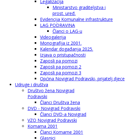
Legalizacija
Ministarstvo graditeljstva i
prost. uređ.
Evidencija Komunalne infrastrukture
LAG PODRAVINA
Članci o LAG-u
Videogalerija
Monografija iz 2001.
Kalendar događanja 2025.
Izjava o pristupačnosti
Zaposli pa pomozi
Zaposli pa pomozi 2
Zaposli pa pomozi 3
Općina Novigrad Podravski- prijatelj djece
Udruge i društva
Društvo žena Novigrad
Podravski
Članci Društva žena
DVD - Novigrad Podravski
Članci DVD-a Novigrad
VZO Novigrad Podravski
Komarna 2001
Članci Komarne 2001
Glasnici