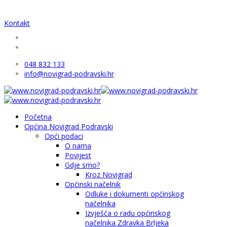
Kontakt
048 832 133
info@novigrad-podravski.hr
Početna
Općina Novigrad Podravski
Opći podaci
O nama
Povijest
Gdje smo?
Kroz Novigrad
Općinski načelnik
Odluke i dokumenti općinskog
načelnika
Izvješća o radu općinskog
načelnika Zdravka Brljeka