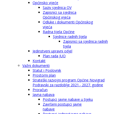
Općinsko vijeće
Saziv sjednica OV
Zapisnici sa sjednica
Općinskog vijeća
Odluke i dokumenti Općinskog
vijeća
Radna tijela Općine
Sjednice radnih tijela
Zapisnici sa sjednica radnih
tijela
Jedinstveni upravni odjel
Plan rada JUO
Kontakt
Važni dokumenti
Statut i Poslovnik
Prostorni plan
Strateški razvojni program Općine Novigrad
Podravski za razdoblje 2021.- 2027. godine
Proračun
Javna nabava
Postupci javne nabave u tijeku
Završeni postupci javne
nabave
Postupci jednostavne nabave