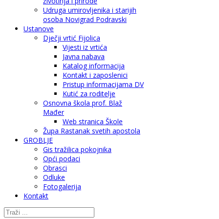
životinja i prirode
Udruga umirovljenika i starijih
osoba Novigrad Podravski
Ustanove
Dječji vrtić Fijolica
Vijesti iz vrtića
Javna nabava
Katalog informacija
Kontakt i zaposlenici
Pristup informacijama DV
Kutić za roditelje
Osnovna škola prof. Blaž
Mađer
Web stranica Škole
Župa Rastanak svetih apostola
GROBLJE
Gis tražilica pokojnika
Opći podaci
Obrasci
Odluke
Fotogalerija
Kontakt