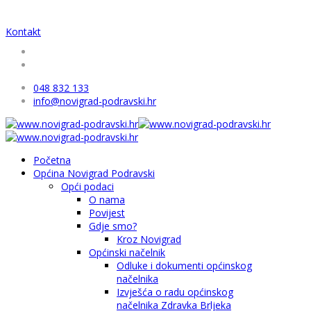
Kontakt
048 832 133
info@novigrad-podravski.hr
Početna
Općina Novigrad Podravski
Opći podaci
O nama
Povijest
Gdje smo?
Kroz Novigrad
Općinski načelnik
Odluke i dokumenti općinskog
načelnika
Izvješća o radu općinskog
načelnika Zdravka Brljeka