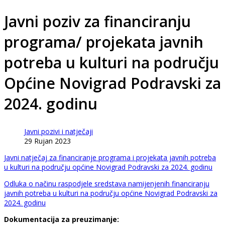
Javni poziv za financiranju
programa/ projekata javnih
potreba u kulturi na području
Općine Novigrad Podravski za
2024. godinu
Javni pozivi i natječaji
29 Rujan 2023
Javni natječaj za financiranje programa i projekata javnih potreba
u kulturi na području općine Novigrad Podravski za 2024. godinu
Odluka o načinu raspodjele sredstava namijenjenih financiranju
javnih potreba u kulturi na području općine Novigrad Podravski za
2024. godinu
Dokumentacija za preuzimanje: