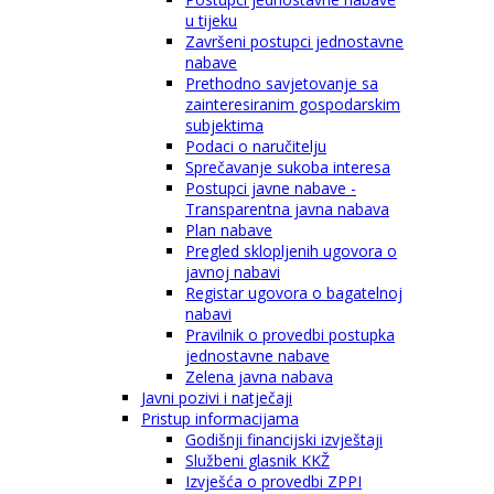
u tijeku
Završeni postupci jednostavne
nabave
Prethodno savjetovanje sa
zainteresiranim gospodarskim
subjektima
Podaci o naručitelju
Sprečavanje sukoba interesa
Postupci javne nabave -
Transparentna javna nabava
Plan nabave
Pregled sklopljenih ugovora o
javnoj nabavi
Registar ugovora o bagatelnoj
nabavi
Pravilnik o provedbi postupka
jednostavne nabave
Zelena javna nabava
Javni pozivi i natječaji
Pristup informacijama
Godišnji financijski izvještaji
Službeni glasnik KKŽ
Izvješća o provedbi ZPPI