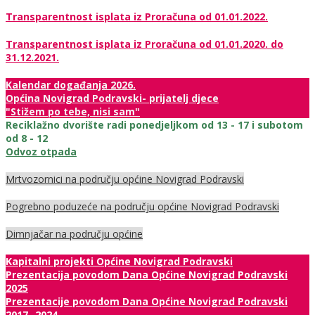
Transparentnost isplata iz Proračuna od 01.01.2022.
Transparentnost isplata iz Proračuna od 01.01.2020. do
31.12.2021.
Kalendar događanja 2026.
Općina Novigrad Podravski- prijatelj djece
"Stižem po tebe, nisi sam"
Reciklažno dvorište radi ponedjeljkom od 13 - 17 i subotom
od 8 - 12
Odvoz otpada
Mrtvozornici na području općine Novigrad Podravski
Pogrebno poduzeće na području općine Novigrad Podravski
Dimnjačar na području općine
Kapitalni projekti Općine Novigrad Podravski
Prezentacija povodom Dana Općine Novigrad Podravski
2025
Prezentacije povodom Dana Općine Novigrad Podravski
2017.-2024.