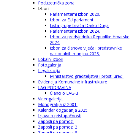
Poduzetnička zona
Izbori
Parlamentarni izbori 2020.
Izbori za EU parlament
Lista grupe birača Darko Duga
Parlamentarni izbori 2024.
Izbori za predsjednika Republike Hrvatske
2024.
Izbori za članove vijeća i predstavnike
nacionalnih manjina 2023.
Lokalni izbori
Fotogalerija
Legalizacija
Ministarstvo graditeljstva i prost. uređ.
Evidencija Komunalne infrastrukture
LAG PODRAVINA
Članci o LAG-u
Videogalerija
Monografija iz 2001.
Kalendar događanja 2025.
Izjava o pristupačnosti
Zaposli pa pomozi
Zaposli pa pomozi 2
Zaposli pa pomozi 3