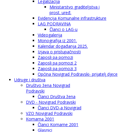
Legalizacija
Ministarstvo graditeljstva i
prost. uređ.
Evidencija Komunalne infrastrukture
LAG PODRAVINA
Članci o LAG-u
Videogalerija
Monografija iz 2001.
Kalendar događanja 2025.
Izjava o pristupačnosti
Zaposli pa pomozi
Zaposli pa pomozi 2
Zaposli pa pomozi 3
Općina Novigrad Podravski- prijatelj djece
Udruge i društva
Društvo žena Novigrad
Podravski
Članci Društva žena
DVD - Novigrad Podravski
Članci DVD-a Novigrad
VZO Novigrad Podravski
Komarna 2001
Članci Komarne 2001
Glasnici