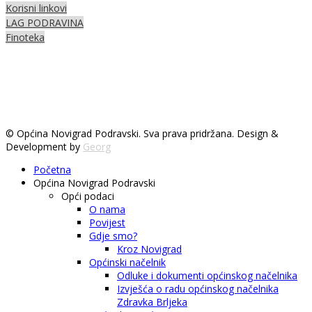
Korisni linkovi
LAG PODRAVINA
Finoteka
© Općina Novigrad Podravski. Sva prava pridržana. Design &
Development by
Georg
Početna
Općina Novigrad Podravski
Opći podaci
O nama
Povijest
Gdje smo?
Kroz Novigrad
Općinski načelnik
Odluke i dokumenti općinskog načelnika
Izvješća o radu općinskog načelnika
Zdravka Brljeka