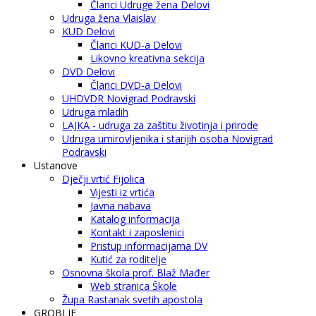
Članci Udruge žena Delovi
Udruga žena Vlaislav
KUD Delovi
Članci KUD-a Delovi
Likovno kreativna sekcija
DVD Delovi
Članci DVD-a Delovi
UHDVDR Novigrad Podravski
Udruga mladih
LAJKA - udruga za zaštitu životinja i prirode
Udruga umirovljenika i starijih osoba Novigrad
Podravski
Ustanove
Dječji vrtić Fijolica
Vijesti iz vrtića
Javna nabava
Katalog informacija
Kontakt i zaposlenici
Pristup informacijama DV
Kutić za roditelje
Osnovna škola prof. Blaž Mađer
Web stranica Škole
Župa Rastanak svetih apostola
GROBLJE