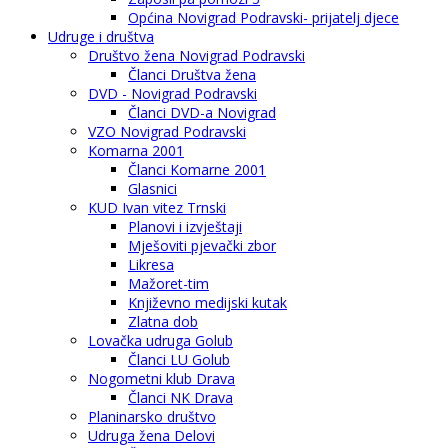
Općina Novigrad Podravski- prijatelj djece
Udruge i društva
Društvo žena Novigrad Podravski
Članci Društva žena
DVD - Novigrad Podravski
Članci DVD-a Novigrad
VZO Novigrad Podravski
Komarna 2001
Članci Komarne 2001
Glasnici
KUD Ivan vitez Trnski
Planovi i izvještaji
Mješoviti pjevački zbor
Likresa
Mažoret-tim
Književno medijski kutak
Zlatna dob
Lovačka udruga Golub
Članci LU Golub
Nogometni klub Drava
Članci NK Drava
Planinarsko društvo
Udruga žena Delovi