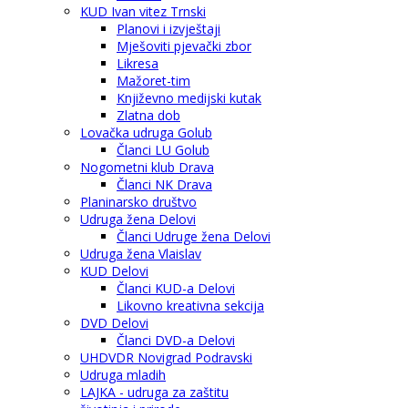
KUD Ivan vitez Trnski
Planovi i izvještaji
Mješoviti pjevački zbor
Likresa
Mažoret-tim
Književno medijski kutak
Zlatna dob
Lovačka udruga Golub
Članci LU Golub
Nogometni klub Drava
Članci NK Drava
Planinarsko društvo
Udruga žena Delovi
Članci Udruge žena Delovi
Udruga žena Vlaislav
KUD Delovi
Članci KUD-a Delovi
Likovno kreativna sekcija
DVD Delovi
Članci DVD-a Delovi
UHDVDR Novigrad Podravski
Udruga mladih
LAJKA - udruga za zaštitu