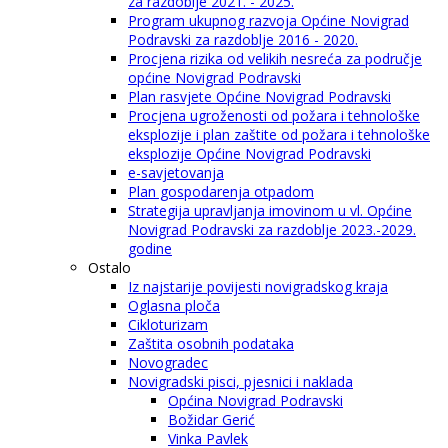
za razdoblje 2021. - 2025.
Program ukupnog razvoja Općine Novigrad
Podravski za razdoblje 2016 - 2020.
Procjena rizika od velikih nesreća za područje
općine Novigrad Podravski
Plan rasvjete Općine Novigrad Podravski
Procjena ugroženosti od požara i tehnološke
eksplozije i plan zaštite od požara i tehnološke
eksplozije Općine Novigrad Podravski
e-savjetovanja
Plan gospodarenja otpadom
Strategija upravljanja imovinom u vl. Općine
Novigrad Podravski za razdoblje 2023.-2029.
godine
Ostalo
Iz najstarije povijesti novigradskog kraja
Oglasna ploča
Cikloturizam
Zaštita osobnih podataka
Novogradec
Novigradski pisci, pjesnici i naklada
Općina Novigrad Podravski
Božidar Gerić
Vinka Pavlek