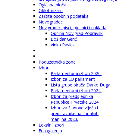
Oglasna ploča
Cikloturizam
Zaštita osobnih podataka
Novogradec
Novigradski pisci, pjesnici i naklada
Općina Novigrad Podravski
Božidar Gerić
Vinka Pavlek
Poduzetnička zona
Izbori
Parlamentarni izbori 2020.
Izbori za EU parlament
Lista grupe birača Darko Duga
Parlamentarni izbori 2024.
Izbori za predsjednika
Republike Hrvatske 2024.
Izbori za članove vijeća i
predstavnike nacionalnih
manjina 2023.
Lokalni izbori
Fotogalerija