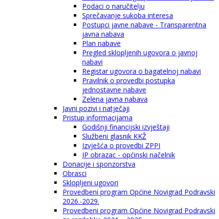
Podaci o naručitelju
Sprečavanje sukoba interesa
Postupci javne nabave - Transparentna
javna nabava
Plan nabave
Pregled sklopljenih ugovora o javnoj
nabavi
Registar ugovora o bagatelnoj nabavi
Pravilnik o provedbi postupka
jednostavne nabave
Zelena javna nabava
Javni pozivi i natječaji
Pristup informacijama
Godišnji financijski izvještaji
Službeni glasnik KKŽ
Izvješća o provedbi ZPPI
IP obrazac - općinski načelnik
Donacije i sponzorstva
Obrasci
Sklopljeni ugovori
Provedbeni program Općine Novigrad Podravski
2026.-2029.
Provedbeni program Općine Novigrad Podravski