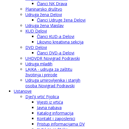
Članci NK Drava
Planinarsko društvo
Udruga žena Delovi
Članci Udruge žena Delovi
Udruga žena Vlaislav
KUD Delovi
Članci KUD-a Delovi
Likovno kreativna sekcija
DVD Delovi
Članci DVD-a Delovi
UHDVDR Novigrad Podravski
Udruga mladih
LAJKA - udruga za zaštitu
životinja i prirode
Udruga umirovljenika i starijih
osoba Novigrad Podravski
Ustanove
Dječji vrtić Fijolica
Vijesti iz vrtića
Javna nabava
Katalog informacija
Kontakt i zaposlenici
Pristup informacijama DV