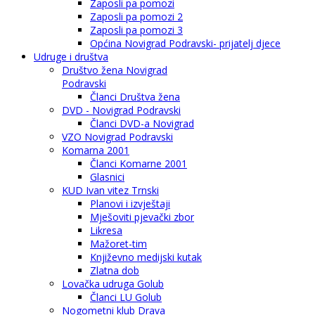
Zaposli pa pomozi
Zaposli pa pomozi 2
Zaposli pa pomozi 3
Općina Novigrad Podravski- prijatelj djece
Udruge i društva
Društvo žena Novigrad
Podravski
Članci Društva žena
DVD - Novigrad Podravski
Članci DVD-a Novigrad
VZO Novigrad Podravski
Komarna 2001
Članci Komarne 2001
Glasnici
KUD Ivan vitez Trnski
Planovi i izvještaji
Mješoviti pjevački zbor
Likresa
Mažoret-tim
Književno medijski kutak
Zlatna dob
Lovačka udruga Golub
Članci LU Golub
Nogometni klub Drava