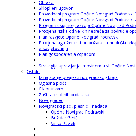
Obrasci
Sklopljeni ugovori
Provedbeni program Općine Novigrad Podravski 
Provedbeni program Općine Novigrad Podravski za
Program ukupnog razvoja Općine Novigrad Podrav
Procjena rizika od velikih nesreća za područje o
Plan rasvjete Općine Novigrad Podravski
Procjena ugroženosti od požara i tehnološke eksp
e-savjetovanja
Plan gospodarenja otpadom
Strategija upravljanja imovinom u vl. Općine Nov
Ostalo
Iz najstarije povijesti novigradskog kraja
Oglasna ploča
Cikloturizam
Zaštita osobnih podataka
Novogradec
Novigradski pisci, pjesnici i naklada
Općina Novigrad Podravski
Božidar Gerić
Vinka Pavlek