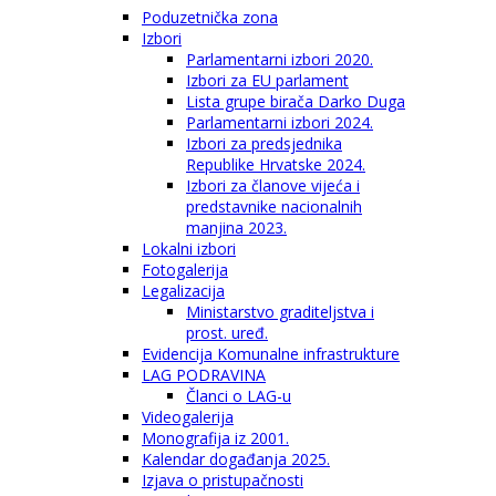
Poduzetnička zona
Izbori
Parlamentarni izbori 2020.
Izbori za EU parlament
Lista grupe birača Darko Duga
Parlamentarni izbori 2024.
Izbori za predsjednika
Republike Hrvatske 2024.
Izbori za članove vijeća i
predstavnike nacionalnih
manjina 2023.
Lokalni izbori
Fotogalerija
Legalizacija
Ministarstvo graditeljstva i
prost. uređ.
Evidencija Komunalne infrastrukture
LAG PODRAVINA
Članci o LAG-u
Videogalerija
Monografija iz 2001.
Kalendar događanja 2025.
Izjava o pristupačnosti