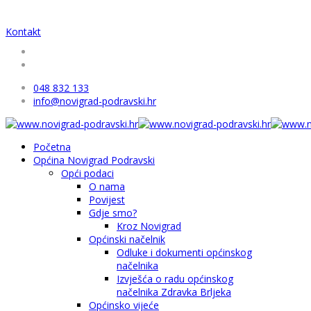
Kontakt
048 832 133
info@novigrad-podravski.hr
Početna
Općina Novigrad Podravski
Opći podaci
O nama
Povijest
Gdje smo?
Kroz Novigrad
Općinski načelnik
Odluke i dokumenti općinskog
načelnika
Izvješća o radu općinskog
načelnika Zdravka Brljeka
Općinsko vijeće