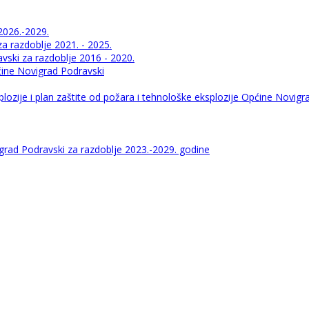
2026.-2029.
 razdoblje 2021. - 2025.
ski za razdoblje 2016 - 2020.
pćine Novigrad Podravski
lozije i plan zaštite od požara i tehnološke eksplozije Općine Novigr
igrad Podravski za razdoblje 2023.-2029. godine