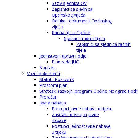
Saziv sjednica OV
Zapisnici sa sjednica
Općinskog vijeća
Odluke i dokumenti Općinskog
vijeća
Radna tijela Općine
Sjednice radnih tijela
Zapisnici sa sjednica radnih
tijela
Jedinstveni upravni odjel
Plan rada JUO
Kontakt
Važni dokumenti
Statut i Poslovnik
Prostorni plan
Strateški razvojni program Općine Novigrad Podra
Proračun
Javna nabava
Postupci javne nabave u tijeku
Završeni postupci javne
nabave
Postupci jednostavne nabave
u tijeku
Završeni postupci jednostavne