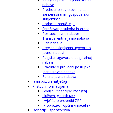
nabave
Prethodno savjetovanje sa
zainteresiranim gospodarskim
subjektima
Podaci o naručitelju
Sprečavanje sukoba interesa
Postupci javne nabave -
Transparentna javna nabava
Plan nabave
Pregled sklopljenih ugovora o
javnoj nabavi
Registar ugovora o bagatelnoj
nabavi
Pravilnik o provedbi postupka
jednostavne nabave
Zelena javna nabava
Javni pozivi i natječaji
Pristup informacijama
Godišnji financijski izvještaji
Službeni glasnik KKŽ
Izvješća o provedbi ZPPI
IP obrazac - općinski načelnik
Donacije i sponzorstva