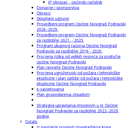
IP obrazac - općinski načelnik
Donacije i sponzorstva
Obrasci
Sklopljeni ugovori
Provedbeni program Općine Novigrad Podravski
2026.-2029.
Provedbeni program Općine Novigrad Podravski
za razdoblje 2021. - 2025.
Program ukupnog razvoja Općine Novigrad
Podravski za razdoblje 2016 - 2020.
Procjena rizika od velikih nesreća za područje
općine Novigrad Podravski
Plan rasvjete Općine Novigrad Podravski
Procjena ugroženosti od požara i tehnološke
eksplozije i plan zaštite od požara i tehnološke
eksplozije Općine Novigrad Podravski
e-savjetovanja
Plan gospodarenja otpadom
Strategija upravljanja imovinom u vl. Općine
Novigrad Podravski za razdoblje 2023.-2029.
godine
Ostalo
Iz najstarije povijesti novigradskog kraja