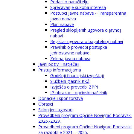
Podaci o naručitelju
Sprečavanje sukoba interesa
Postupci javne nabave - Transparentna
javna nabava
Plan nabave
Pregled sklopljenih ugovora o javnoj
nabavi
Registar ugovora o bagatelnoj nabavi
Pravilnik o provedbi postupka
jednostavne nabave
Zelena javna nabava
Javni pozivi i natječaji
Pristup informacijama
Godišnji financijski izvještaji
Službeni glasnik KKŽ
Izvješća o provedbi ZPPI
IP obrazac - općinski načelnik
Donacije i sponzorstva
Obrasci
Sklopljeni ugovori
Provedbeni program Općine Novigrad Podravski
2026.-2029.
Provedbeni program Općine Novigrad Podravski
za razdoblje 2021. - 2025.