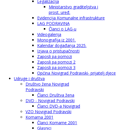
Legalizacija
Ministarstvo graditeljstva i
prost. uređ.
Evidencija Komunalne infrastrukture
LAG PODRAVINA
Članci o LAG-u
Videogalerija
Monografija iz 2001.
Kalendar događanja 2025.
Izjava o pristupačnosti
Zaposli pa pomozi
Zaposli pa pomozi 2
Zaposli pa pomozi 3
Općina Novigrad Podravski- prijatelj djece
Udruge i društva
Društvo žena Novigrad
Podravski
Članci Društva žena
DVD - Novigrad Podravski
Članci DVD-a Novigrad
VZO Novigrad Podravski
Komarna 2001
Članci Komarne 2001
Glasnici