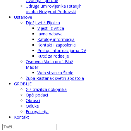
životinja i prirode
Udruga umirovljenika i starijih
osoba Novigrad Podravski
Ustanove
Dječji vrtić Fijolica
Vijesti iz vrtića
Javna nabava
Katalog informacija
Kontakt i zaposlenici
Pristup informacijama DV
Kutić za roditelje
Osnovna škola prof. Blaž
Mađer
Web stranica Škole
Župa Rastanak svetih apostola
GROBLJE
Gis tražilica pokojnika
Opći podaci
Obrasci
Odluke
Fotogalerija
Kontakt