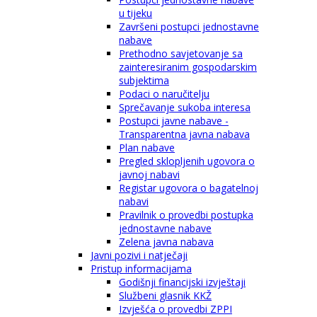
u tijeku
Završeni postupci jednostavne
nabave
Prethodno savjetovanje sa
zainteresiranim gospodarskim
subjektima
Podaci o naručitelju
Sprečavanje sukoba interesa
Postupci javne nabave -
Transparentna javna nabava
Plan nabave
Pregled sklopljenih ugovora o
javnoj nabavi
Registar ugovora o bagatelnoj
nabavi
Pravilnik o provedbi postupka
jednostavne nabave
Zelena javna nabava
Javni pozivi i natječaji
Pristup informacijama
Godišnji financijski izvještaji
Službeni glasnik KKŽ
Izvješća o provedbi ZPPI