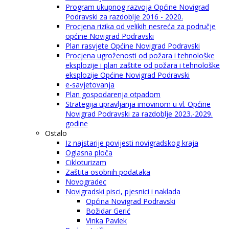
Program ukupnog razvoja Općine Novigrad
Podravski za razdoblje 2016 - 2020.
Procjena rizika od velikih nesreća za područje
općine Novigrad Podravski
Plan rasvjete Općine Novigrad Podravski
Procjena ugroženosti od požara i tehnološke
eksplozije i plan zaštite od požara i tehnološke
eksplozije Općine Novigrad Podravski
e-savjetovanja
Plan gospodarenja otpadom
Strategija upravljanja imovinom u vl. Općine
Novigrad Podravski za razdoblje 2023.-2029.
godine
Ostalo
Iz najstarije povijesti novigradskog kraja
Oglasna ploča
Cikloturizam
Zaštita osobnih podataka
Novogradec
Novigradski pisci, pjesnici i naklada
Općina Novigrad Podravski
Božidar Gerić
Vinka Pavlek