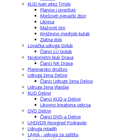
KUD Ivan vitez Trnski
Planovi i izvještaji
Mješoviti pjevački zbor
Likresa
Mažoret-tim
Književno medijski kutak
Zlatna dob
Lovačka udruga Golub
Članci LU Golub
Nogometni klub Drava
Članci NK Drava
Planinarsko društvo
Udruga žena Delovi
Članci Udruge žena Delovi
Udruga žena Vlaislav
KUD Delovi
Članci KUD-a Delovi
Likovno kreativna sekcija
DVD Delovi
Članci DVD-a Delovi
UHDVDR Novigrad Podravski
Udruga mladih
LAJKA - udruga za zaštitu