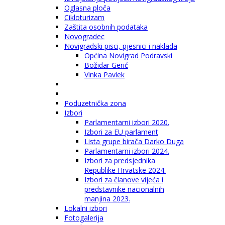
Oglasna ploča
Cikloturizam
Zaštita osobnih podataka
Novogradec
Novigradski pisci, pjesnici i naklada
Općina Novigrad Podravski
Božidar Gerić
Vinka Pavlek
Poduzetnička zona
Izbori
Parlamentarni izbori 2020.
Izbori za EU parlament
Lista grupe birača Darko Duga
Parlamentarni izbori 2024.
Izbori za predsjednika
Republike Hrvatske 2024.
Izbori za članove vijeća i
predstavnike nacionalnih
manjina 2023.
Lokalni izbori
Fotogalerija