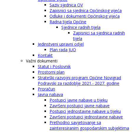
Saziv sjednica OV
Zapisnici sa sjednica Općinskog vijeća
Odluke i dokumenti Općinskog vijeća
Radna tijela Općine
Sjednice radnih tijela
Zapisnici sa sjednica radnih
tijela
Jedinstveni upravni odjel
Plan rada JUO
Kontakt
Važni dokumenti
Statut i Poslovnik
Prostorni plan
Strateški razvojni program Općine Novigrad
Podravski za razdoblje 2021.- 2027. godine
Proračun
Javna nabava
Postupci javne nabave u tijeku
Završeni postupci javne nabave
Postupci jednostavne nabave u tijeku
Završeni postupci jednostavne nabave
Prethodno savjetovanje sa
zainteresiranim gospodarskim subjektima