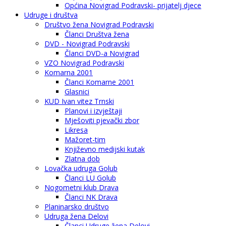
Općina Novigrad Podravski- prijatelj djece
Udruge i društva
Društvo žena Novigrad Podravski
Članci Društva žena
DVD - Novigrad Podravski
Članci DVD-a Novigrad
VZO Novigrad Podravski
Komarna 2001
Članci Komarne 2001
Glasnici
KUD Ivan vitez Trnski
Planovi i izvještaji
Mješoviti pjevački zbor
Likresa
Mažoret-tim
Književno medijski kutak
Zlatna dob
Lovačka udruga Golub
Članci LU Golub
Nogometni klub Drava
Članci NK Drava
Planinarsko društvo
Udruga žena Delovi
Članci Udruge žena Delovi