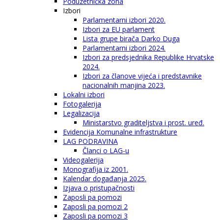
Poduzetnička zona
Izbori
Parlamentarni izbori 2020.
Izbori za EU parlament
Lista grupe birača Darko Duga
Parlamentarni izbori 2024.
Izbori za predsjednika Republike Hrvatske
2024.
Izbori za članove vijeća i predstavnike
nacionalnih manjina 2023.
Lokalni izbori
Fotogalerija
Legalizacija
Ministarstvo graditeljstva i prost. uređ.
Evidencija Komunalne infrastrukture
LAG PODRAVINA
Članci o LAG-u
Videogalerija
Monografija iz 2001.
Kalendar događanja 2025.
Izjava o pristupačnosti
Zaposli pa pomozi
Zaposli pa pomozi 2
Zaposli pa pomozi 3