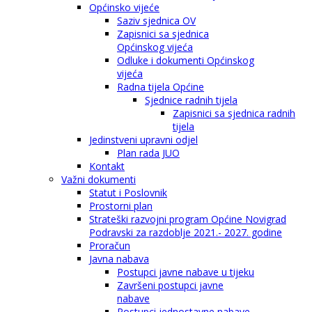
Općinsko vijeće
Saziv sjednica OV
Zapisnici sa sjednica
Općinskog vijeća
Odluke i dokumenti Općinskog
vijeća
Radna tijela Općine
Sjednice radnih tijela
Zapisnici sa sjednica radnih
tijela
Jedinstveni upravni odjel
Plan rada JUO
Kontakt
Važni dokumenti
Statut i Poslovnik
Prostorni plan
Strateški razvojni program Općine Novigrad
Podravski za razdoblje 2021.- 2027. godine
Proračun
Javna nabava
Postupci javne nabave u tijeku
Završeni postupci javne
nabave
Postupci jednostavne nabave