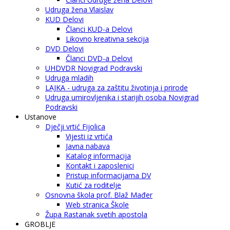
Udruga žena Vlaislav
KUD Delovi
Članci KUD-a Delovi
Likovno kreativna sekcija
DVD Delovi
Članci DVD-a Delovi
UHDVDR Novigrad Podravski
Udruga mladih
LAJKA - udruga za zaštitu životinja i prirode
Udruga umirovljenika i starijih osoba Novigrad
Podravski
Ustanove
Dječji vrtić Fijolica
Vijesti iz vrtića
Javna nabava
Katalog informacija
Kontakt i zaposlenici
Pristup informacijama DV
Kutić za roditelje
Osnovna škola prof. Blaž Mađer
Web stranica Škole
Župa Rastanak svetih apostola
GROBLJE