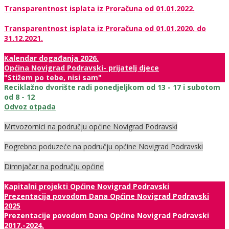
Transparentnost isplata iz Proračuna od 01.01.2022.
Transparentnost isplata iz Proračuna od 01.01.2020. do
31.12.2021.
Kalendar događanja 2026.
Općina Novigrad Podravski- prijatelj djece
"Stižem po tebe, nisi sam"
Reciklažno dvorište radi ponedjeljkom od 13 - 17 i subotom
od 8 - 12
Odvoz otpada
Mrtvozornici na području općine Novigrad Podravski
Pogrebno poduzeće na području općine Novigrad Podravski
Dimnjačar na području općine
Kapitalni projekti Općine Novigrad Podravski
Prezentacija povodom Dana Općine Novigrad Podravski
2025
Prezentacije povodom Dana Općine Novigrad Podravski
2017.-2024.