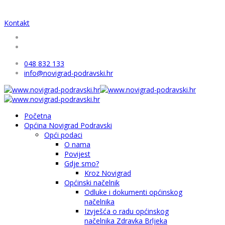
Kontakt
048 832 133
info@novigrad-podravski.hr
Početna
Općina Novigrad Podravski
Opći podaci
O nama
Povijest
Gdje smo?
Kroz Novigrad
Općinski načelnik
Odluke i dokumenti općinskog
načelnika
Izvješća o radu općinskog
načelnika Zdravka Brljeka