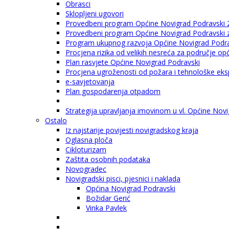
Obrasci
Sklopljeni ugovori
Provedbeni program Općine Novigrad Podravski 
Provedbeni program Općine Novigrad Podravski za
Program ukupnog razvoja Općine Novigrad Podrav
Procjena rizika od velikih nesreća za područje o
Plan rasvjete Općine Novigrad Podravski
Procjena ugroženosti od požara i tehnološke eksp
e-savjetovanja
Plan gospodarenja otpadom
Strategija upravljanja imovinom u vl. Općine Nov
Ostalo
Iz najstarije povijesti novigradskog kraja
Oglasna ploča
Cikloturizam
Zaštita osobnih podataka
Novogradec
Novigradski pisci, pjesnici i naklada
Općina Novigrad Podravski
Božidar Gerić
Vinka Pavlek