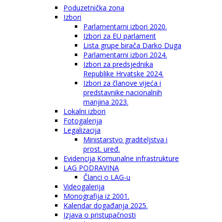
Poduzetnička zona
Izbori
Parlamentarni izbori 2020.
Izbori za EU parlament
Lista grupe birača Darko Duga
Parlamentarni izbori 2024.
Izbori za predsjednika
Republike Hrvatske 2024.
Izbori za članove vijeća i
predstavnike nacionalnih
manjina 2023.
Lokalni izbori
Fotogalerija
Legalizacija
Ministarstvo graditeljstva i
prost. uređ.
Evidencija Komunalne infrastrukture
LAG PODRAVINA
Članci o LAG-u
Videogalerija
Monografija iz 2001.
Kalendar događanja 2025.
Izjava o pristupačnosti