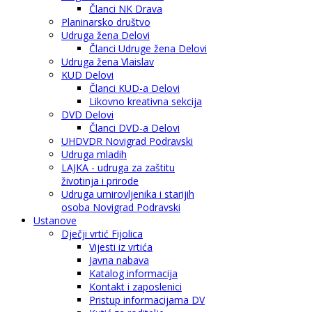
Članci NK Drava
Planinarsko društvo
Udruga žena Delovi
Članci Udruge žena Delovi
Udruga žena Vlaislav
KUD Delovi
Članci KUD-a Delovi
Likovno kreativna sekcija
DVD Delovi
Članci DVD-a Delovi
UHDVDR Novigrad Podravski
Udruga mladih
LAJKA - udruga za zaštitu
životinja i prirode
Udruga umirovljenika i starijih
osoba Novigrad Podravski
Ustanove
Dječji vrtić Fijolica
Vijesti iz vrtića
Javna nabava
Katalog informacija
Kontakt i zaposlenici
Pristup informacijama DV