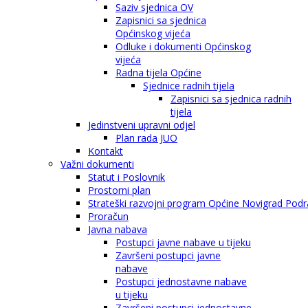
Saziv sjednica OV
Zapisnici sa sjednica
Općinskog vijeća
Odluke i dokumenti Općinskog
vijeća
Radna tijela Općine
Sjednice radnih tijela
Zapisnici sa sjednica radnih
tijela
Jedinstveni upravni odjel
Plan rada JUO
Kontakt
Važni dokumenti
Statut i Poslovnik
Prostorni plan
Strateški razvojni program Općine Novigrad Podra
Proračun
Javna nabava
Postupci javne nabave u tijeku
Završeni postupci javne
nabave
Postupci jednostavne nabave
u tijeku
Završeni postupci jednostavne