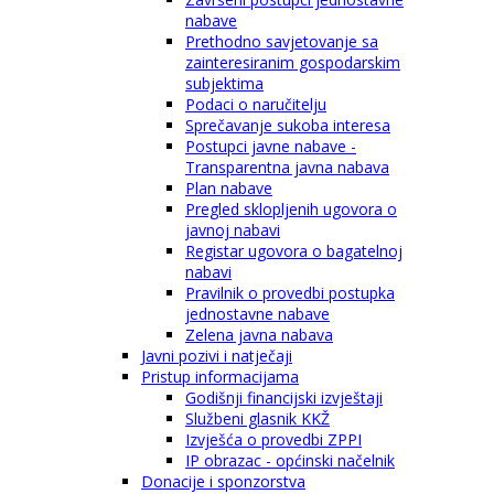
nabave
Prethodno savjetovanje sa
zainteresiranim gospodarskim
subjektima
Podaci o naručitelju
Sprečavanje sukoba interesa
Postupci javne nabave -
Transparentna javna nabava
Plan nabave
Pregled sklopljenih ugovora o
javnoj nabavi
Registar ugovora o bagatelnoj
nabavi
Pravilnik o provedbi postupka
jednostavne nabave
Zelena javna nabava
Javni pozivi i natječaji
Pristup informacijama
Godišnji financijski izvještaji
Službeni glasnik KKŽ
Izvješća o provedbi ZPPI
IP obrazac - općinski načelnik
Donacije i sponzorstva