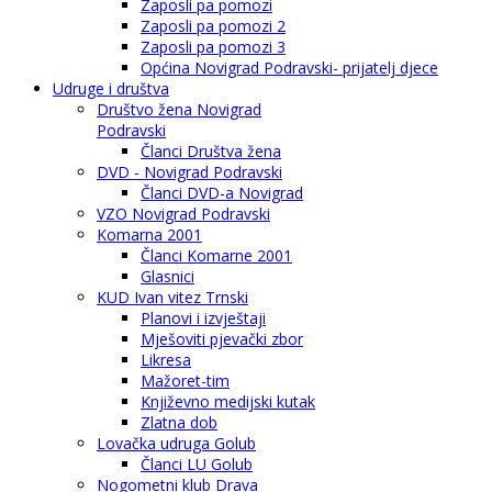
Zaposli pa pomozi
Zaposli pa pomozi 2
Zaposli pa pomozi 3
Općina Novigrad Podravski- prijatelj djece
Udruge i društva
Društvo žena Novigrad
Podravski
Članci Društva žena
DVD - Novigrad Podravski
Članci DVD-a Novigrad
VZO Novigrad Podravski
Komarna 2001
Članci Komarne 2001
Glasnici
KUD Ivan vitez Trnski
Planovi i izvještaji
Mješoviti pjevački zbor
Likresa
Mažoret-tim
Književno medijski kutak
Zlatna dob
Lovačka udruga Golub
Članci LU Golub
Nogometni klub Drava