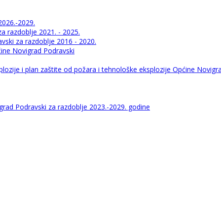
2026.-2029.
 razdoblje 2021. - 2025.
ski za razdoblje 2016 - 2020.
pćine Novigrad Podravski
lozije i plan zaštite od požara i tehnološke eksplozije Općine Novigr
igrad Podravski za razdoblje 2023.-2029. godine