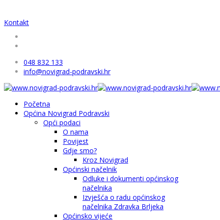
Kontakt
048 832 133
info@novigrad-podravski.hr
Početna
Općina Novigrad Podravski
Opći podaci
O nama
Povijest
Gdje smo?
Kroz Novigrad
Općinski načelnik
Odluke i dokumenti općinskog
načelnika
Izvješća o radu općinskog
načelnika Zdravka Brljeka
Općinsko vijeće