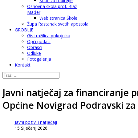
Kutić za roditelje
Osnovna škola prof. Blaž
Mađer
Web stranica Škole
Župa Rastanak svetih apostola
GROBLJE
Gis tražilica pokojnika
Opći podaci
Obrasci
Odluke
Fotogalerija
Kontakt
Javni natječaj za financiranje
Općine Novigrad Podravski za
Javni pozivi i natječaji
15 Siječanj 2026