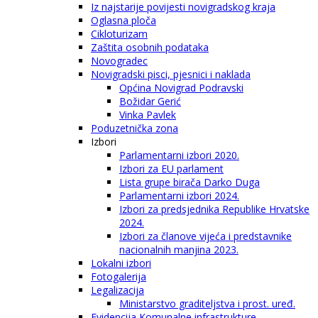
Iz najstarije povijesti novigradskog kraja
Oglasna ploča
Cikloturizam
Zaštita osobnih podataka
Novogradec
Novigradski pisci, pjesnici i naklada
Općina Novigrad Podravski
Božidar Gerić
Vinka Pavlek
Poduzetnička zona
Izbori
Parlamentarni izbori 2020.
Izbori za EU parlament
Lista grupe birača Darko Duga
Parlamentarni izbori 2024.
Izbori za predsjednika Republike Hrvatske
2024.
Izbori za članove vijeća i predstavnike
nacionalnih manjina 2023.
Lokalni izbori
Fotogalerija
Legalizacija
Ministarstvo graditeljstva i prost. uređ.
Evidencija Komunalne infrastrukture