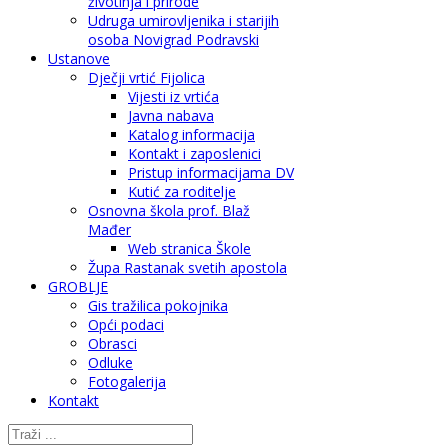
životinja i prirode
Udruga umirovljenika i starijih
osoba Novigrad Podravski
Ustanove
Dječji vrtić Fijolica
Vijesti iz vrtića
Javna nabava
Katalog informacija
Kontakt i zaposlenici
Pristup informacijama DV
Kutić za roditelje
Osnovna škola prof. Blaž
Mađer
Web stranica Škole
Župa Rastanak svetih apostola
GROBLJE
Gis tražilica pokojnika
Opći podaci
Obrasci
Odluke
Fotogalerija
Kontakt