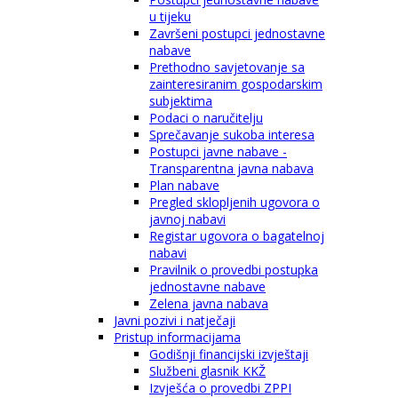
u tijeku
Završeni postupci jednostavne
nabave
Prethodno savjetovanje sa
zainteresiranim gospodarskim
subjektima
Podaci o naručitelju
Sprečavanje sukoba interesa
Postupci javne nabave -
Transparentna javna nabava
Plan nabave
Pregled sklopljenih ugovora o
javnoj nabavi
Registar ugovora o bagatelnoj
nabavi
Pravilnik o provedbi postupka
jednostavne nabave
Zelena javna nabava
Javni pozivi i natječaji
Pristup informacijama
Godišnji financijski izvještaji
Službeni glasnik KKŽ
Izvješća o provedbi ZPPI