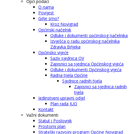
Opći podaci
O nama
Povijest
Gdje smo?
Kroz Novigrad
Općinski načelnik
Odluke i dokumenti općinskog načelnika
Izvješća o radu općinskog načelnika
Zdravka Brljeka
Općinsko vijeće
Saziv sjednica OV
Zapisnici sa sjednica Općinskog vijeća
Odluke i dokumenti Općinskog vijeća
Radna tijela Općine
Sjednice radnih tijela
Zapisnici sa sjednica radnih
tijela
Jedinstveni upravni odjel
Plan rada JUO
Kontakt
Važni dokumenti
Statut i Poslovnik
Prostorni plan
Strateški razvojni program Općine Novigrad