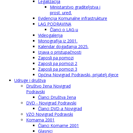
Legalizacija
Ministarstvo graditeljstva i
prost. uređ.
Evidencija Komunalne infrastrukture
LAG PODRAVINA
Članci o LAG-u
Videogalerija
Monografija iz 2001.
Kalendar događanja 2025.
Izjava o pristupačnosti
Zaposli pa pomozi
Zaposli pa pomozi 2
Zaposli pa pomozi 3
Općina Novigrad Podravski- prijatelj djece
Udruge i društva
Društvo žena Novigrad
Podravski
Članci Društva žena
DVD - Novigrad Podravski
Članci DVD-a Novigrad
VZO Novigrad Podravski
Komarna 2001
Članci Komarne 2001
Glasnici