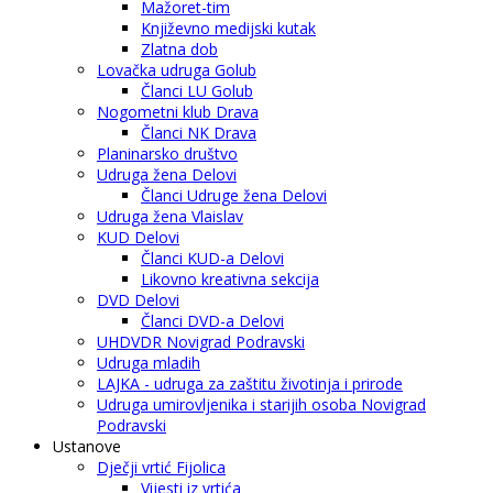
Mažoret-tim
Književno medijski kutak
Zlatna dob
Lovačka udruga Golub
Članci LU Golub
Nogometni klub Drava
Članci NK Drava
Planinarsko društvo
Udruga žena Delovi
Članci Udruge žena Delovi
Udruga žena Vlaislav
KUD Delovi
Članci KUD-a Delovi
Likovno kreativna sekcija
DVD Delovi
Članci DVD-a Delovi
UHDVDR Novigrad Podravski
Udruga mladih
LAJKA - udruga za zaštitu životinja i prirode
Udruga umirovljenika i starijih osoba Novigrad
Podravski
Ustanove
Dječji vrtić Fijolica
Vijesti iz vrtića