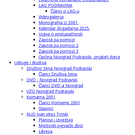
LAG PODRAVINA
Članci o LAG-u
Videogalerija
Monografija iz 2001.
Kalendar događanja 2025.
Izjava o pristupačnosti
Zaposli pa pomozi
Zaposli pa pomozi 2
Zaposli pa pomozi 3
Općina Novigrad Podravski- prijatelj djece
Udruge i društva
Društvo žena Novigrad Podravski
Članci Društva žena
DVD - Novigrad Podravski
Članci DVD-a Novigrad
VZO Novigrad Podravski
Komarna 2001
Članci Komarne 2001
Glasnici
KUD Ivan vitez Trnski
Planovi i izvještaji
Mješoviti pjevački zbor
Likresa