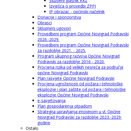
Službeni glasnik KKŽ
Izvješća o provedbi ZPPI
IP obrazac - općinski načelnik
Donacije i sponzorstva
Obrasci
Sklopljeni ugovori
Provedbeni program Općine Novigrad Podravski
2026.-2029.
Provedbeni program Općine Novigrad Podravski
za razdoblje 2021. - 2025.
Program ukupnog razvoja Općine Novigrad
Podravski za razdoblje 2016 - 2020.
Procjena rizika od velikih nesreća za područje
općine Novigrad Podravski
Plan rasvjete Općine Novigrad Podravski
Procjena ugroženosti od požara i tehnološke
eksplozije i plan zaštite od požara i tehnološke
eksplozije Općine Novigrad Podravski
e-savjetovanja
Plan gospodarenja otpadom
Strategija upravljanja imovinom u vl. Općine
Novigrad Podravski za razdoblje 2023.-2029.
godine
Ostalo