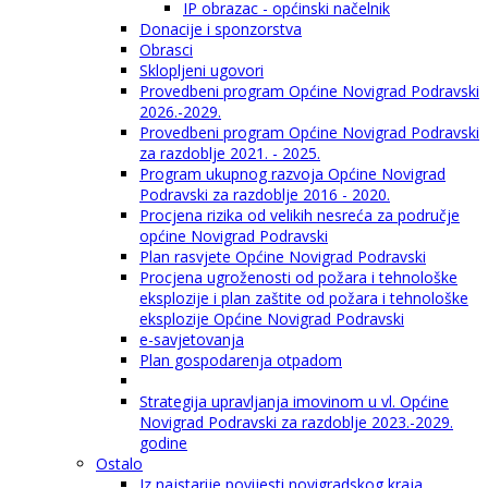
IP obrazac - općinski načelnik
Donacije i sponzorstva
Obrasci
Sklopljeni ugovori
Provedbeni program Općine Novigrad Podravski
2026.-2029.
Provedbeni program Općine Novigrad Podravski
za razdoblje 2021. - 2025.
Program ukupnog razvoja Općine Novigrad
Podravski za razdoblje 2016 - 2020.
Procjena rizika od velikih nesreća za područje
općine Novigrad Podravski
Plan rasvjete Općine Novigrad Podravski
Procjena ugroženosti od požara i tehnološke
eksplozije i plan zaštite od požara i tehnološke
eksplozije Općine Novigrad Podravski
e-savjetovanja
Plan gospodarenja otpadom
Strategija upravljanja imovinom u vl. Općine
Novigrad Podravski za razdoblje 2023.-2029.
godine
Ostalo
Iz najstarije povijesti novigradskog kraja