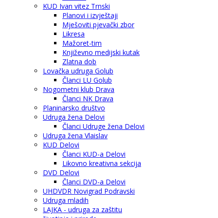
KUD Ivan vitez Trnski
Planovi i izvještaji
Mješoviti pjevački zbor
Likresa
Mažoret-tim
Književno medijski kutak
Zlatna dob
Lovačka udruga Golub
Članci LU Golub
Nogometni klub Drava
Članci NK Drava
Planinarsko društvo
Udruga žena Delovi
Članci Udruge žena Delovi
Udruga žena Vlaislav
KUD Delovi
Članci KUD-a Delovi
Likovno kreativna sekcija
DVD Delovi
Članci DVD-a Delovi
UHDVDR Novigrad Podravski
Udruga mladih
LAJKA - udruga za zaštitu