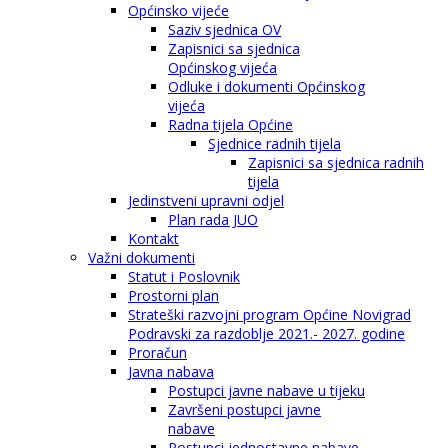
Općinsko vijeće
Saziv sjednica OV
Zapisnici sa sjednica
Općinskog vijeća
Odluke i dokumenti Općinskog
vijeća
Radna tijela Općine
Sjednice radnih tijela
Zapisnici sa sjednica radnih
tijela
Jedinstveni upravni odjel
Plan rada JUO
Kontakt
Važni dokumenti
Statut i Poslovnik
Prostorni plan
Strateški razvojni program Općine Novigrad
Podravski za razdoblje 2021.- 2027. godine
Proračun
Javna nabava
Postupci javne nabave u tijeku
Završeni postupci javne
nabave
Postupci jednostavne nabave