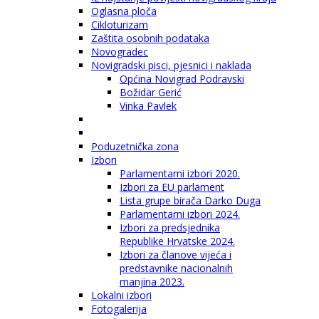
Oglasna ploča
Cikloturizam
Zaštita osobnih podataka
Novogradec
Novigradski pisci, pjesnici i naklada
Općina Novigrad Podravski
Božidar Gerić
Vinka Pavlek
Poduzetnička zona
Izbori
Parlamentarni izbori 2020.
Izbori za EU parlament
Lista grupe birača Darko Duga
Parlamentarni izbori 2024.
Izbori za predsjednika
Republike Hrvatske 2024.
Izbori za članove vijeća i
predstavnike nacionalnih
manjina 2023.
Lokalni izbori
Fotogalerija