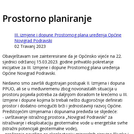
Prostorno planiranje
III. izmjene i dopune Prostornog plana uređenja Općine
Novigrad Podravski
02 Travanj 2023
Obavještavam sve zainteresirane da je Općinsko vijeće na 22.
sjednici održanoj 15.03.2023. godine prihvatilo pokretanje
inicijative za III. Izmjene i dopune Prostornog plana uređenja
Općine Novigrad Podravski.
Nedavno smo završili dugotrajan postupak II. Izmjena i dopuna
PPUO, ali se u međuvremenu zbog novonastalih situacija u
prostoru pojavila potreba za daljnjom doradom te krećemo u III.
Izmjene i dopune kojima bi trebali nešto dugoročnije definirati
prostor i dodatno omogućiti brži i jednostavniji razvoj Općine.
Predstojećim izmjenama i dopunama predviđa se slijedeće:
- uvrštavanje istražnog prostora „Novigrad Podravski“ za
istraživanje i eksploataciju geotermalne vode u energetske svrhe
(istražni potencijali geotermalne vode),