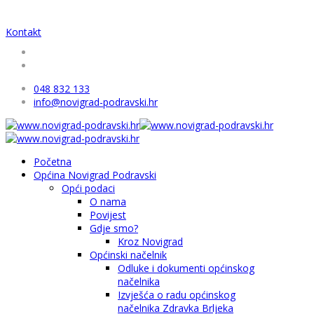
Kontakt
048 832 133
info@novigrad-podravski.hr
Početna
Općina Novigrad Podravski
Opći podaci
O nama
Povijest
Gdje smo?
Kroz Novigrad
Općinski načelnik
Odluke i dokumenti općinskog
načelnika
Izvješća o radu općinskog
načelnika Zdravka Brljeka