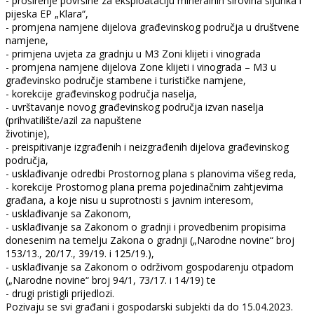
- proširenje površine za eksploataciju mineralnih sirovina šljunka i
pijeska EP „Klara“,
- promjena namjene dijelova građevinskog područja u društvene
namjene,
- primjena uvjeta za gradnju u M3 Zoni klijeti i vinograda
- promjena namjene dijelova Zone klijeti i vinograda – M3 u
građevinsko područje stambene i turističke namjene,
- korekcije građevinskog područja naselja,
- uvrštavanje novog građevinskog područja izvan naselja
(prihvatilište/azil za napuštene
životinje),
- preispitivanje izgrađenih i neizgrađenih dijelova građevinskog
područja,
- usklađivanje odredbi Prostornog plana s planovima višeg reda,
- korekcije Prostornog plana prema pojedinačnim zahtjevima
građana, a koje nisu u suprotnosti s javnim interesom,
- usklađivanje sa Zakonom,
- usklađivanje sa Zakonom o gradnji i provedbenim propisima
donesenim na temelju Zakona o gradnji („Narodne novine“ broj
153/13., 20/17., 39/19. i 125/19.),
- usklađivanje sa Zakonom o održivom gospodarenju otpadom
(„Narodne novine“ broj 94/1, 73/17. i 14/19) te
- drugi pristigli prijedlozi.
Pozivaju se svi građani i gospodarski subjekti da do 15.04.2023.