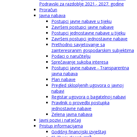
Podravski za razdoblje 2021.- 2027. godine
Proračun
Javna nabava
Postupci javne nabave u tijeku
Završeni postupci javne nabave
Postupci jednostavne nabave u tijeku
Završeni postupci jednostavne nabave
Prethodno savjetovanje sa
zainteresiranim gospodarskim subjektima
Podaci o naručitelju
Sprečavanje sukoba interesa
Postupci javne nabave - Transparentna
javna nabava
Plan nabave
Pregled sklopljenih ugovora o javnoj
nabavi
Registar ugovora o bagatelnoj nabavi
Pravilnik o provedbi postupka
jednostavne nabave
Zelena javna nabava
Javni pozivi i natječaji
Pristup informacijama
Godišnji financijski izvještaji