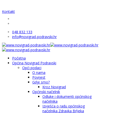
Kontakt
048 832 133
info@novigrad-podravski.hr
Početna
Općina Novigrad Podravski
Opći podaci
O nama
Povijest
Gdje smo?
Kroz Novigrad
Općinski načelnik
Odluke i dokumenti općinskog
načelnika
Izvješća o radu općinskog
načelnika Zdravka Brljeka