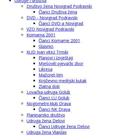
Udruge i društva
Društvo žena Novigrad Podravski
Članci Društva žena
DVD - Novigrad Podravski
Članci DVD-a Novigrad
VZO Novigrad Podravski
Komarna 2001
Članci Komarne 2001
Glasnici
KUD Ivan vitez Trnski
Planovi i izvještaji
Mješoviti pjevački zbor
Likresa
Mažoret-tim
Književno medijski kutak
Zlatna dob
Lovačka udruga Golub
Članci LU Golub
Nogometni klub Drava
Članci NK Drava
Planinarsko društvo
Udruga žena Delovi
Članci Udruge žena Delovi
Udruga žena Vlaislav