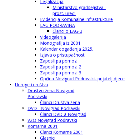
Legalizacija
Ministarstvo graditeljstva i
prost. uređ.
Evidencija Komunalne infrastrukture
LAG PODRAVINA
Članci o LAG-u
Videogalerija
Monografija iz 2001.
Kalendar događanja 2025.
Izjava o pristupačnosti
Zaposli pa pomozi
Zaposli pa pomozi 2
Zaposli pa pomozi 3
Općina Novigrad Podravski- prijatelj djece
Udruge i društva
Društvo žena Novigrad
Podravski
Članci Društva žena
DVD - Novigrad Podravski
Članci DVD-a Novigrad
VZO Novigrad Podravski
Komarna 2001
Članci Komarne 2001
Glasnici