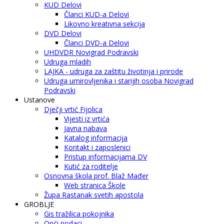
KUD Delovi
Članci KUD-a Delovi
Likovno kreativna sekcija
DVD Delovi
Članci DVD-a Delovi
UHDVDR Novigrad Podravski
Udruga mladih
LAJKA - udruga za zaštitu životinja i prirode
Udruga umirovljenika i starijih osoba Novigrad
Podravski
Ustanove
Dječji vrtić Fijolica
Vijesti iz vrtića
Javna nabava
Katalog informacija
Kontakt i zaposlenici
Pristup informacijama DV
Kutić za roditelje
Osnovna škola prof. Blaž Mađer
Web stranica Škole
Župa Rastanak svetih apostola
GROBLJE
Gis tražilica pokojnika
Opći podaci