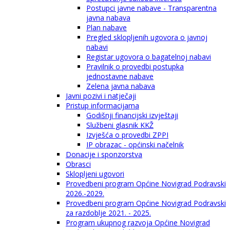
Postupci javne nabave - Transparentna
javna nabava
Plan nabave
Pregled sklopljenih ugovora o javnoj
nabavi
Registar ugovora o bagatelnoj nabavi
Pravilnik o provedbi postupka
jednostavne nabave
Zelena javna nabava
Javni pozivi i natječaji
Pristup informacijama
Godišnji financijski izvještaji
Službeni glasnik KKŽ
Izvješća o provedbi ZPPI
IP obrazac - općinski načelnik
Donacije i sponzorstva
Obrasci
Sklopljeni ugovori
Provedbeni program Općine Novigrad Podravski
2026.-2029.
Provedbeni program Općine Novigrad Podravski
za razdoblje 2021. - 2025.
Program ukupnog razvoja Općine Novigrad