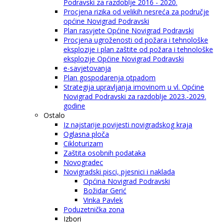
Podravski za razdoblje 2016 - 2020.
Procjena rizika od velikih nesreća za područje
općine Novigrad Podravski
Plan rasvjete Općine Novigrad Podravski
Procjena ugroženosti od požara i tehnološke
eksplozije i plan zaštite od požara i tehnološke
eksplozije Općine Novigrad Podravski
e-savjetovanja
Plan gospodarenja otpadom
Strategija upravljanja imovinom u vl. Općine
Novigrad Podravski za razdoblje 2023.-2029.
godine
Ostalo
Iz najstarije povijesti novigradskog kraja
Oglasna ploča
Cikloturizam
Zaštita osobnih podataka
Novogradec
Novigradski pisci, pjesnici i naklada
Općina Novigrad Podravski
Božidar Gerić
Vinka Pavlek
Poduzetnička zona
Izbori