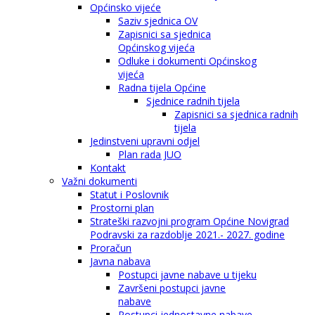
Općinsko vijeće
Saziv sjednica OV
Zapisnici sa sjednica
Općinskog vijeća
Odluke i dokumenti Općinskog
vijeća
Radna tijela Općine
Sjednice radnih tijela
Zapisnici sa sjednica radnih
tijela
Jedinstveni upravni odjel
Plan rada JUO
Kontakt
Važni dokumenti
Statut i Poslovnik
Prostorni plan
Strateški razvojni program Općine Novigrad
Podravski za razdoblje 2021.- 2027. godine
Proračun
Javna nabava
Postupci javne nabave u tijeku
Završeni postupci javne
nabave
Postupci jednostavne nabave