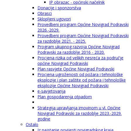
IP obrazac - općinski načelnik
Donacije i sponzorstva
Obrasci
Sklopljeni ugovori
Provedbeni program Općine Novigrad Podravski
2026.-2029.
Provedbeni program Općine Novigrad Podravski
za razdoblje 2021. - 2025.
Program ukupnog razvoja Općine Novigrad
Podravski za razdoblje 2016 - 2020.
Procjena rizika od velikih nesreća za područje
općine Novigrad Podravski
Plan rasvjete Općine Novigrad Podravski
Procjena ugroženosti od požara i tehnološke
eksplozije i plan zaštite od požara i tehnološke
eksplozije Općine Novigrad Podravski
e-savjetovanja
Plan gospodarenja otpadom
Strategija upravljanja imovinom u vl. Općine
Novigrad Podravski za razdoblje 2023.-2029.
godine
Ostalo
Iz najstarije povijesti novigradskog kraja