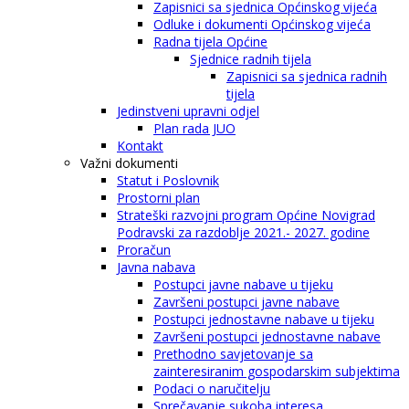
Zapisnici sa sjednica Općinskog vijeća
Odluke i dokumenti Općinskog vijeća
Radna tijela Općine
Sjednice radnih tijela
Zapisnici sa sjednica radnih
tijela
Jedinstveni upravni odjel
Plan rada JUO
Kontakt
Važni dokumenti
Statut i Poslovnik
Prostorni plan
Strateški razvojni program Općine Novigrad
Podravski za razdoblje 2021.- 2027. godine
Proračun
Javna nabava
Postupci javne nabave u tijeku
Završeni postupci javne nabave
Postupci jednostavne nabave u tijeku
Završeni postupci jednostavne nabave
Prethodno savjetovanje sa
zainteresiranim gospodarskim subjektima
Podaci o naručitelju
Sprečavanje sukoba interesa