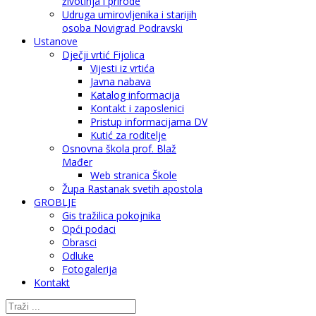
životinja i prirode
Udruga umirovljenika i starijih
osoba Novigrad Podravski
Ustanove
Dječji vrtić Fijolica
Vijesti iz vrtića
Javna nabava
Katalog informacija
Kontakt i zaposlenici
Pristup informacijama DV
Kutić za roditelje
Osnovna škola prof. Blaž
Mađer
Web stranica Škole
Župa Rastanak svetih apostola
GROBLJE
Gis tražilica pokojnika
Opći podaci
Obrasci
Odluke
Fotogalerija
Kontakt