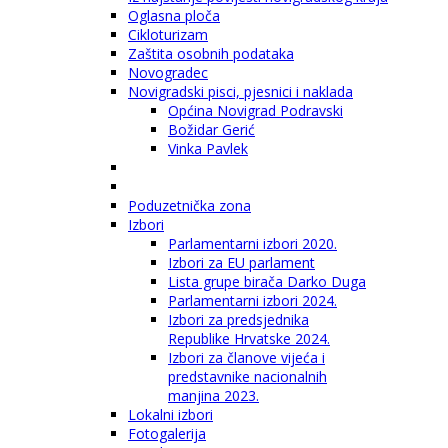
Oglasna ploča
Cikloturizam
Zaštita osobnih podataka
Novogradec
Novigradski pisci, pjesnici i naklada
Općina Novigrad Podravski
Božidar Gerić
Vinka Pavlek
Poduzetnička zona
Izbori
Parlamentarni izbori 2020.
Izbori za EU parlament
Lista grupe birača Darko Duga
Parlamentarni izbori 2024.
Izbori za predsjednika
Republike Hrvatske 2024.
Izbori za članove vijeća i
predstavnike nacionalnih
manjina 2023.
Lokalni izbori
Fotogalerija