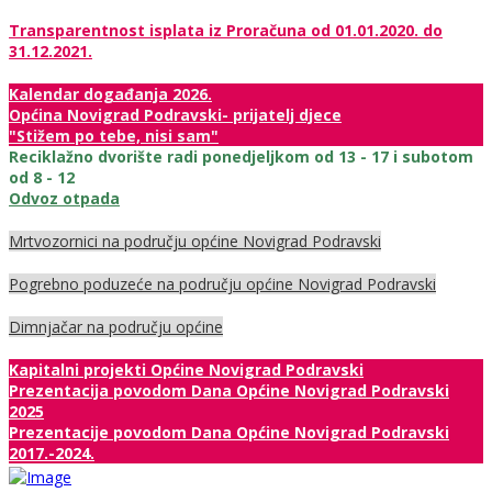
Transparentnost isplata iz Proračuna od 01.01.2020. do
31.12.2021.
Kalendar događanja 2026.
Općina Novigrad Podravski- prijatelj djece
"Stižem po tebe, nisi sam"
Reciklažno dvorište radi ponedjeljkom od 13 - 17 i subotom
od 8 - 12
Odvoz otpada
Mrtvozornici na području općine Novigrad Podravski
Pogrebno poduzeće na području općine Novigrad Podravski
Dimnjačar na području općine
Kapitalni projekti Općine Novigrad Podravski
Prezentacija povodom Dana Općine Novigrad Podravski
2025
Prezentacije povodom Dana Općine Novigrad Podravski
2017.-2024.