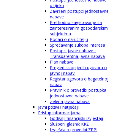
u tijeku
Završeni postupci jednostavne
nabave
Prethodno savjetovanje sa
zainteresiranim gospodarskim
subjektima
Podaci o naručitelju
Sprečavanje sukoba interesa
Postupci javne nabave -
Transparentna javna nabava
Plan nabave
Pregled sklopljenih ugovora o
javnoj nabavi
Registar ugovora o bagatelnoj
nabavi
Pravilnik o provedbi postupka
jednostavne nabave
Zelena javna nabava
Javni pozivi i natječaji
Pristup informacijama
Godišnji financijski izvještaji
Službeni glasnik KKŽ
Izvješća o provedbi ZPPI