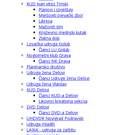
KUD Ivan vitez Trnski
Planovi i izvještaji
Mješoviti pjevački zbor
Likresa
Mažoret-tim
Književno medijski kutak
Zlatna dob
Lovačka udruga Golub
Članci LU Golub
Nogometni klub Drava
Članci NK Drava
Planinarsko društvo
Udruga žena Delovi
Članci Udruge žena Delovi
Udruga žena Vlaislav
KUD Delovi
Članci KUD-a Delovi
Likovno kreativna sekcija
DVD Delovi
Članci DVD-a Delovi
UHDVDR Novigrad Podravski
Udruga mladih
LAJKA - udruga za zaštitu