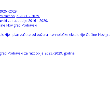
2026.-2029.
 razdoblje 2021. - 2025.
ski za razdoblje 2016 - 2020.
pćine Novigrad Podravski
lozije i plan zaštite od požara i tehnološke eksplozije Općine Novigr
igrad Podravski za razdoblje 2023.-2029. godine