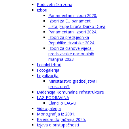
Poduzetnička zona
Izbori
Parlamentarni izbori 2020.
Izbori za EU parlament
Lista grupe birača Darko Duga
Parlamentarni izbori 2024.
Izbori za predsjednika
Republike Hrvatske 2024.
Izbori za članove vijeća i
predstavnike nacionalnih
manjina 2023.
Lokalni izbori
Fotogalerija
Legalizacija
Ministarstvo graditeljstva i
prost. uređ.
Evidencija Komunalne infrastrukture
LAG PODRAVINA
Članci o LAG-u
Videogalerija
Monografija iz 2001.
Kalendar događanja 2025.
Izjava o pristupačnosti