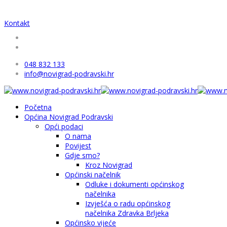
Kontakt
048 832 133
info@novigrad-podravski.hr
Početna
Općina Novigrad Podravski
Opći podaci
O nama
Povijest
Gdje smo?
Kroz Novigrad
Općinski načelnik
Odluke i dokumenti općinskog
načelnika
Izvješća o radu općinskog
načelnika Zdravka Brljeka
Općinsko vijeće