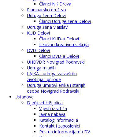
Članci NK Drava
Planinarsko društvo
Udruga žena Delovi
Članci Udruge žena Delovi
Udruga žena Vlaislav
KUD Delovi
Članci KUD-a Delovi
Likovno kreativna sekcija
DVD Delovi
Članci DVD-a Delovi
UHDVDR Novigrad Podravski
Udruga mladih
LAJKA - udruga za zaštitu
životinja i prirode
Udruga umirovljenika i starijih
osoba Novigrad Podravski
Ustanove
Dječji vrtić Fijolica
Vijesti iz vrtića
Javna nabava
Katalog informacija
Kontakt i zaposlenici
Pristup informacijama DV