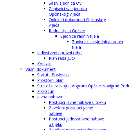
Saziv sjednica OV
Zapisnici sa sjednica
Općinskog vijeća
Odluke i dokumenti Općinskog
vijeća
Radna tijela Općine
Sjednice radnih tijela
Zapisnici sa sjednica radnih
tijela
Jedinstveni upravni odjel
Plan rada JUO
Kontakt
Važni dokumenti
Statut i Poslovnik
Prostorni plan
Strateški razvojni program Općine Novigrad Podra
Proračun
Javna nabava
Postupci javne nabave u tijeku
Završeni postupci javne
nabave
Postupci jednostavne nabave
u tijeku
Završeni postupci jednostavne