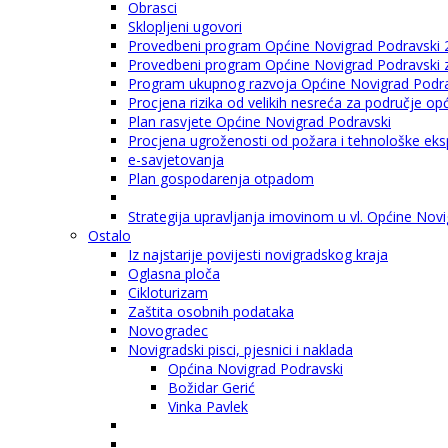
Obrasci
Sklopljeni ugovori
Provedbeni program Općine Novigrad Podravski 
Provedbeni program Općine Novigrad Podravski za
Program ukupnog razvoja Općine Novigrad Podrav
Procjena rizika od velikih nesreća za područje o
Plan rasvjete Općine Novigrad Podravski
Procjena ugroženosti od požara i tehnološke eksp
e-savjetovanja
Plan gospodarenja otpadom
Strategija upravljanja imovinom u vl. Općine Nov
Ostalo
Iz najstarije povijesti novigradskog kraja
Oglasna ploča
Cikloturizam
Zaštita osobnih podataka
Novogradec
Novigradski pisci, pjesnici i naklada
Općina Novigrad Podravski
Božidar Gerić
Vinka Pavlek