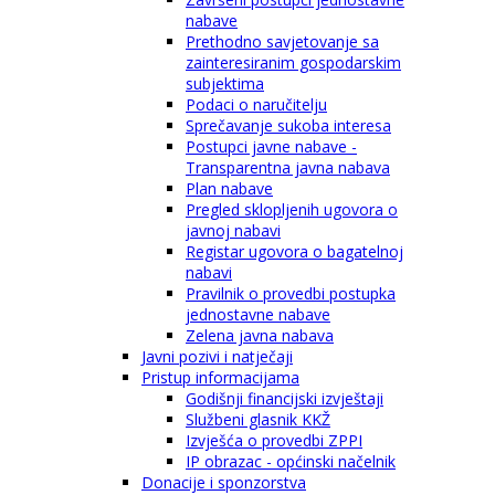
nabave
Prethodno savjetovanje sa
zainteresiranim gospodarskim
subjektima
Podaci o naručitelju
Sprečavanje sukoba interesa
Postupci javne nabave -
Transparentna javna nabava
Plan nabave
Pregled sklopljenih ugovora o
javnoj nabavi
Registar ugovora o bagatelnoj
nabavi
Pravilnik o provedbi postupka
jednostavne nabave
Zelena javna nabava
Javni pozivi i natječaji
Pristup informacijama
Godišnji financijski izvještaji
Službeni glasnik KKŽ
Izvješća o provedbi ZPPI
IP obrazac - općinski načelnik
Donacije i sponzorstva