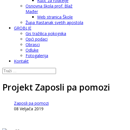
Kutić za roditelje
Osnovna škola prof. Blaž
Mađer
Web stranica Škole
Župa Rastanak svetih apostola
GROBLJE
Gis tražilica pokojnika
Opći podaci
Obrasci
Odluke
Fotogalerija
Kontakt
Projekt Zaposli pa pomozi
Zaposli pa pomozi
08 Veljača 2019