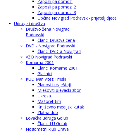
Zaposli pa pomozi
Zaposli pa pomozi 2
Zaposli pa pomozi 3
Općina Novigrad Podravski- prijatelj djece
Udruge i društva
Društvo žena Novigrad
Podravski
Članci Društva žena
DVD - Novigrad Podravski
Članci DVD-a Novigrad
VZO Novigrad Podravski
Komarna 2001
Članci Komarne 2001
Glasnici
KUD Ivan vitez Trnski
Planovi i izvještaji
Mješoviti pjevački zbor
Likresa
Mažoret-tim
Književno medijski kutak
Zlatna dob
Lovačka udruga Golub
Članci LU Golub
Nogometni klub Drava