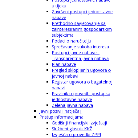
u tijeku
Završeni postupci jednostavne
nabave
Prethodno savjetovanje sa
zainteresiranim gospodarskim
subjektima
Podaci o naručitelju
Sprečavanje sukoba interesa
Postupci javne nabave -
Transparentna javna nabava
Plan nabave
Pregled sklopljenih ugovora o
javnoj nabavi
Registar ugovora o bagatelnoj
nabavi
Pravilnik o provedbi postupka
jednostavne nabave
Zelena javna nabava
Javni pozivi i natječaji
Pristup informacijama
Godišnji financijski izvještaji
Službeni glasnik KKŽ
Izvješća o provedbi ZPPI