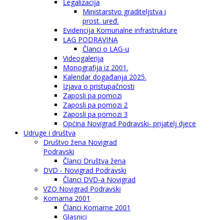
Legalizacija
Ministarstvo graditeljstva i
prost. uređ.
Evidencija Komunalne infrastrukture
LAG PODRAVINA
Članci o LAG-u
Videogalerija
Monografija iz 2001.
Kalendar događanja 2025.
Izjava o pristupačnosti
Zaposli pa pomozi
Zaposli pa pomozi 2
Zaposli pa pomozi 3
Općina Novigrad Podravski- prijatelj djece
Udruge i društva
Društvo žena Novigrad
Podravski
Članci Društva žena
DVD - Novigrad Podravski
Članci DVD-a Novigrad
VZO Novigrad Podravski
Komarna 2001
Članci Komarne 2001
Glasnici