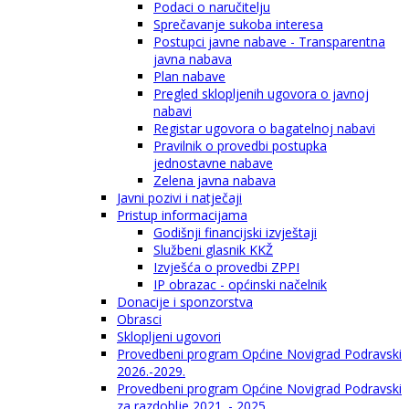
Podaci o naručitelju
Sprečavanje sukoba interesa
Postupci javne nabave - Transparentna
javna nabava
Plan nabave
Pregled sklopljenih ugovora o javnoj
nabavi
Registar ugovora o bagatelnoj nabavi
Pravilnik o provedbi postupka
jednostavne nabave
Zelena javna nabava
Javni pozivi i natječaji
Pristup informacijama
Godišnji financijski izvještaji
Službeni glasnik KKŽ
Izvješća o provedbi ZPPI
IP obrazac - općinski načelnik
Donacije i sponzorstva
Obrasci
Sklopljeni ugovori
Provedbeni program Općine Novigrad Podravski
2026.-2029.
Provedbeni program Općine Novigrad Podravski
za razdoblje 2021. - 2025.