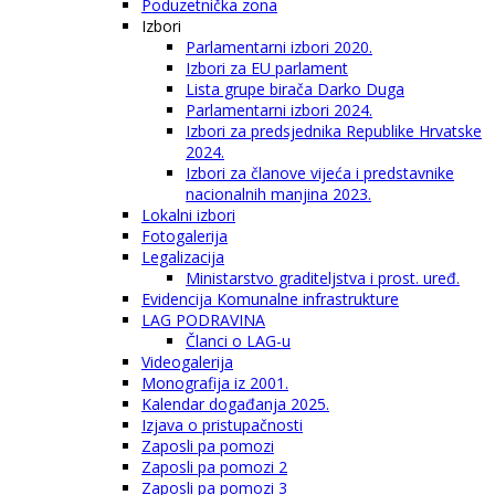
Poduzetnička zona
Izbori
Parlamentarni izbori 2020.
Izbori za EU parlament
Lista grupe birača Darko Duga
Parlamentarni izbori 2024.
Izbori za predsjednika Republike Hrvatske
2024.
Izbori za članove vijeća i predstavnike
nacionalnih manjina 2023.
Lokalni izbori
Fotogalerija
Legalizacija
Ministarstvo graditeljstva i prost. uređ.
Evidencija Komunalne infrastrukture
LAG PODRAVINA
Članci o LAG-u
Videogalerija
Monografija iz 2001.
Kalendar događanja 2025.
Izjava o pristupačnosti
Zaposli pa pomozi
Zaposli pa pomozi 2
Zaposli pa pomozi 3