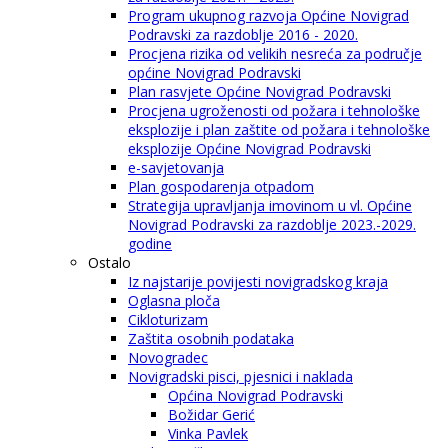
Program ukupnog razvoja Općine Novigrad
Podravski za razdoblje 2016 - 2020.
Procjena rizika od velikih nesreća za područje
općine Novigrad Podravski
Plan rasvjete Općine Novigrad Podravski
Procjena ugroženosti od požara i tehnološke
eksplozije i plan zaštite od požara i tehnološke
eksplozije Općine Novigrad Podravski
e-savjetovanja
Plan gospodarenja otpadom
Strategija upravljanja imovinom u vl. Općine
Novigrad Podravski za razdoblje 2023.-2029.
godine
Ostalo
Iz najstarije povijesti novigradskog kraja
Oglasna ploča
Cikloturizam
Zaštita osobnih podataka
Novogradec
Novigradski pisci, pjesnici i naklada
Općina Novigrad Podravski
Božidar Gerić
Vinka Pavlek