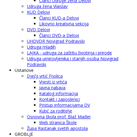
Članci Udruge žena Delovi
Udruga žena Vlaislav
KUD Delovi
Članci KUD-a Delovi
Likovno kreativna sekcija
DVD Delovi
Članci DVD-a Delovi
UHDVDR Novigrad Podravski
Udruga mladih
LAJKA - udruga za zaštitu životinja i prirode
Udruga umirovljenika i starijih osoba Novigrad
Podravski
Ustanove
Dječji vrtić Fijolica
Vijesti iz vrtića
Javna nabava
Katalog informacija
Kontakt i zaposlenici
Pristup informacijama DV
Kutić za roditelje
Osnovna škola prof. Blaž Mađer
Web stranica Škole
Župa Rastanak svetih apostola
GROBLJE