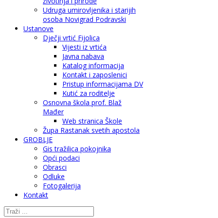
životinja i prirode
Udruga umirovljenika i starijih
osoba Novigrad Podravski
Ustanove
Dječji vrtić Fijolica
Vijesti iz vrtića
Javna nabava
Katalog informacija
Kontakt i zaposlenici
Pristup informacijama DV
Kutić za roditelje
Osnovna škola prof. Blaž
Mađer
Web stranica Škole
Župa Rastanak svetih apostola
GROBLJE
Gis tražilica pokojnika
Opći podaci
Obrasci
Odluke
Fotogalerija
Kontakt