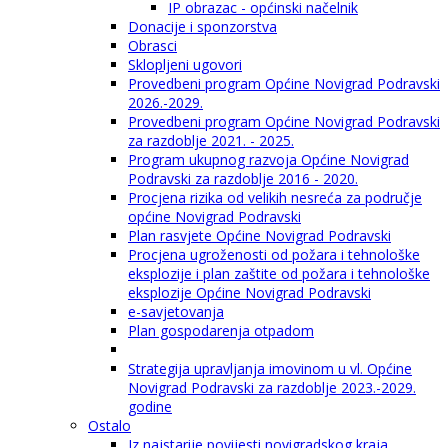
IP obrazac - općinski načelnik
Donacije i sponzorstva
Obrasci
Sklopljeni ugovori
Provedbeni program Općine Novigrad Podravski
2026.-2029.
Provedbeni program Općine Novigrad Podravski
za razdoblje 2021. - 2025.
Program ukupnog razvoja Općine Novigrad
Podravski za razdoblje 2016 - 2020.
Procjena rizika od velikih nesreća za područje
općine Novigrad Podravski
Plan rasvjete Općine Novigrad Podravski
Procjena ugroženosti od požara i tehnološke
eksplozije i plan zaštite od požara i tehnološke
eksplozije Općine Novigrad Podravski
e-savjetovanja
Plan gospodarenja otpadom
Strategija upravljanja imovinom u vl. Općine
Novigrad Podravski za razdoblje 2023.-2029.
godine
Ostalo
Iz najstarije povijesti novigradskog kraja