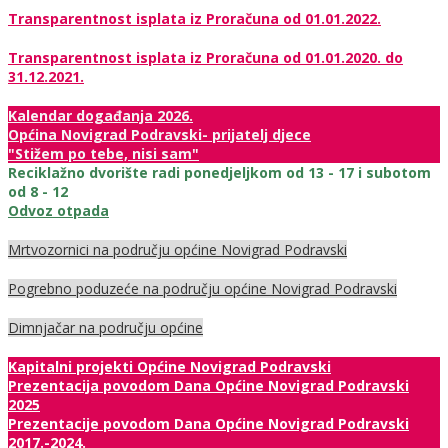
Transparentnost isplata iz Proračuna od 01.01.2022.
Transparentnost isplata iz Proračuna od 01.01.2020. do
31.12.2021.
Kalendar događanja 2026.
Općina Novigrad Podravski- prijatelj djece
"Stižem po tebe, nisi sam"
Reciklažno dvorište radi ponedjeljkom od 13 - 17 i subotom
od 8 - 12
Odvoz otpada
Mrtvozornici na području općine Novigrad Podravski
Pogrebno poduzeće na području općine Novigrad Podravski
Dimnjačar na području općine
Kapitalni projekti Općine Novigrad Podravski
Prezentacija povodom Dana Općine Novigrad Podravski
2025
Prezentacije povodom Dana Općine Novigrad Podravski
2017.-2024.