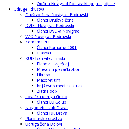
Općina Novigrad Podravski- prijatelj djece
Udruge i društva
Društvo žena Novigrad Podravski
Članci Društva žena
DVD - Novigrad Podravski
Članci DVD-a Novigrad
VZO Novigrad Podravski
Komarna 2001
Članci Komarne 2001
Glasnici
KUD Ivan vitez Trnski
Planovi i izvještaji
Mješoviti pjevački zbor
Likresa
Mažoret-tim
Književno medijski kutak
Zlatna dob
Lovačka udruga Golub
Članci LU Golub
Nogometni klub Drava
Članci NK Drava
Planinarsko društvo
Udruga žena Delovi