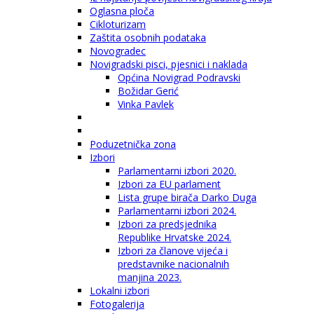
Oglasna ploča
Cikloturizam
Zaštita osobnih podataka
Novogradec
Novigradski pisci, pjesnici i naklada
Općina Novigrad Podravski
Božidar Gerić
Vinka Pavlek
Poduzetnička zona
Izbori
Parlamentarni izbori 2020.
Izbori za EU parlament
Lista grupe birača Darko Duga
Parlamentarni izbori 2024.
Izbori za predsjednika
Republike Hrvatske 2024.
Izbori za članove vijeća i
predstavnike nacionalnih
manjina 2023.
Lokalni izbori
Fotogalerija