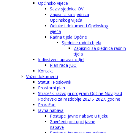
Općinsko vijeće
Saziv sjednica OV
Zapisnici sa sjednica
Općinskog vijeća
Odluke i dokumenti Općinskog
vijeća
Radna tijela Općine
Sjednice radnih tijela
Zapisnici sa sjednica radnih
tijela
Jedinstveni upravni odjel
Plan rada JUO
Kontakt
Važni dokumenti
Statut i Poslovnik
Prostorni plan
Strateški razvojni program Općine Novigrad
Podravski za razdoblje 2021.- 2027. godine
Proračun
Javna nabava
Postupci javne nabave u tijeku
Završeni postupci javne
nabave
Postupci jednostavne nabave