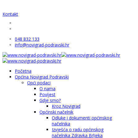
Kontakt
048 832 133
info@novigrad-podravski.hr
Početna
Općina Novigrad Podravski
Opći podaci
O nama
Povijest
Gdje smo?
Kroz Novigrad
Općinski načelnik
Odluke i dokumenti općinskog
načelnika
Izvješća o radu općinskog
načelnika Zdravka Brljeka