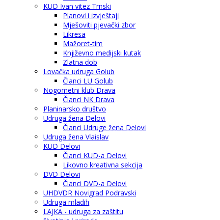
KUD Ivan vitez Trnski
Planovi i izvještaji
Mješoviti pjevački zbor
Likresa
Mažoret-tim
Književno medijski kutak
Zlatna dob
Lovačka udruga Golub
Članci LU Golub
Nogometni klub Drava
Članci NK Drava
Planinarsko društvo
Udruga žena Delovi
Članci Udruge žena Delovi
Udruga žena Vlaislav
KUD Delovi
Članci KUD-a Delovi
Likovno kreativna sekcija
DVD Delovi
Članci DVD-a Delovi
UHDVDR Novigrad Podravski
Udruga mladih
LAJKA - udruga za zaštitu