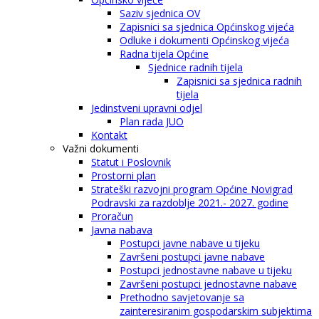
Saziv sjednica OV
Zapisnici sa sjednica Općinskog vijeća
Odluke i dokumenti Općinskog vijeća
Radna tijela Općine
Sjednice radnih tijela
Zapisnici sa sjednica radnih
tijela
Jedinstveni upravni odjel
Plan rada JUO
Kontakt
Važni dokumenti
Statut i Poslovnik
Prostorni plan
Strateški razvojni program Općine Novigrad
Podravski za razdoblje 2021.- 2027. godine
Proračun
Javna nabava
Postupci javne nabave u tijeku
Završeni postupci javne nabave
Postupci jednostavne nabave u tijeku
Završeni postupci jednostavne nabave
Prethodno savjetovanje sa
zainteresiranim gospodarskim subjektima