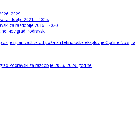
2026.-2029.
 razdoblje 2021. - 2025.
ski za razdoblje 2016 - 2020.
pćine Novigrad Podravski
lozije i plan zaštite od požara i tehnološke eksplozije Općine Novigr
igrad Podravski za razdoblje 2023.-2029. godine