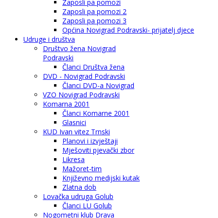
Zaposli pa pomozi
Zaposli pa pomozi 2
Zaposli pa pomozi 3
Općina Novigrad Podravski- prijatelj djece
Udruge i društva
Društvo žena Novigrad
Podravski
Članci Društva žena
DVD - Novigrad Podravski
Članci DVD-a Novigrad
VZO Novigrad Podravski
Komarna 2001
Članci Komarne 2001
Glasnici
KUD Ivan vitez Trnski
Planovi i izvještaji
Mješoviti pjevački zbor
Likresa
Mažoret-tim
Književno medijski kutak
Zlatna dob
Lovačka udruga Golub
Članci LU Golub
Nogometni klub Drava