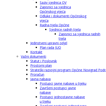
Saziv sjednica OV
Zapisnici sa sjednica
Općinskog vijeća
Odluke i dokumenti Općinskog
vijeća
Radna tijela Općine
Sjednice radnih tijela
Zapisnici sa sjednica radnih
tijela
Jedinstveni upravni odjel
Plan rada JUO
Kontakt
Važni dokumenti
Statut i Poslovnik
Prostorni plan
Strateški razvojni program Općine Novigrad Podra
Proračun
Javna nabava
Postupci javne nabave u tijeku
Završeni postupci javne
nabave
Postupci jednostavne nabave
u tijeku
Završeni postupci jednostavne