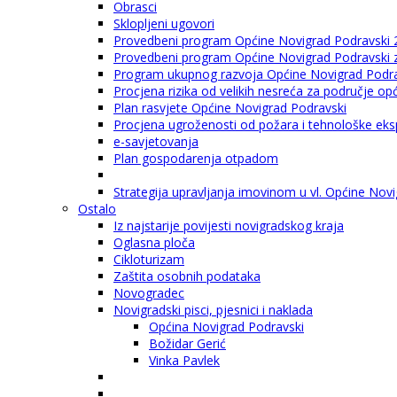
Obrasci
Sklopljeni ugovori
Provedbeni program Općine Novigrad Podravski 
Provedbeni program Općine Novigrad Podravski za
Program ukupnog razvoja Općine Novigrad Podrav
Procjena rizika od velikih nesreća za područje o
Plan rasvjete Općine Novigrad Podravski
Procjena ugroženosti od požara i tehnološke eksp
e-savjetovanja
Plan gospodarenja otpadom
Strategija upravljanja imovinom u vl. Općine Nov
Ostalo
Iz najstarije povijesti novigradskog kraja
Oglasna ploča
Cikloturizam
Zaštita osobnih podataka
Novogradec
Novigradski pisci, pjesnici i naklada
Općina Novigrad Podravski
Božidar Gerić
Vinka Pavlek