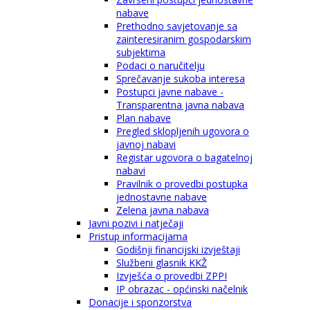
nabave
Prethodno savjetovanje sa
zainteresiranim gospodarskim
subjektima
Podaci o naručitelju
Sprečavanje sukoba interesa
Postupci javne nabave -
Transparentna javna nabava
Plan nabave
Pregled sklopljenih ugovora o
javnoj nabavi
Registar ugovora o bagatelnoj
nabavi
Pravilnik o provedbi postupka
jednostavne nabave
Zelena javna nabava
Javni pozivi i natječaji
Pristup informacijama
Godišnji financijski izvještaji
Službeni glasnik KKŽ
Izvješća o provedbi ZPPI
IP obrazac - općinski načelnik
Donacije i sponzorstva