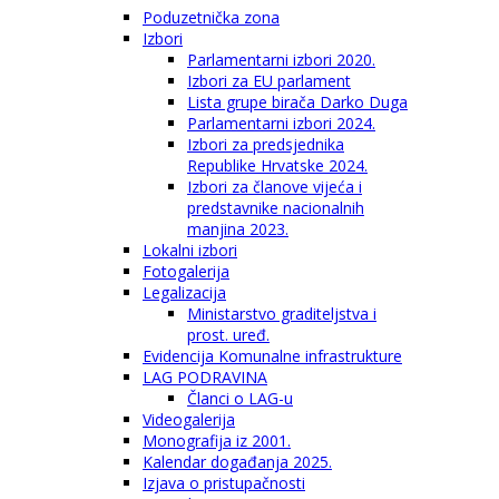
Poduzetnička zona
Izbori
Parlamentarni izbori 2020.
Izbori za EU parlament
Lista grupe birača Darko Duga
Parlamentarni izbori 2024.
Izbori za predsjednika
Republike Hrvatske 2024.
Izbori za članove vijeća i
predstavnike nacionalnih
manjina 2023.
Lokalni izbori
Fotogalerija
Legalizacija
Ministarstvo graditeljstva i
prost. uređ.
Evidencija Komunalne infrastrukture
LAG PODRAVINA
Članci o LAG-u
Videogalerija
Monografija iz 2001.
Kalendar događanja 2025.
Izjava o pristupačnosti