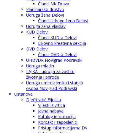
Članci NK Drava
Planinarsko društvo
Udruga žena Delovi
Članci Udruge žena Delovi
Udruga žena Vlaislav
KUD Delovi
Članci KUD-a Delovi
Likovno kreativna sekcija
DVD Delovi
Članci DVD-a Delovi
UHDVDR Novigrad Podravski
Udruga mladih
LAJKA - udruga za zaštitu
životinja i prirode
Udruga umirovljenika i starijih
osoba Novigrad Podravski
Ustanove
Dječji vrtić Fijolica
Vijesti iz vrtića
Javna nabava
Katalog informacija
Kontakt i zaposlenici
Pristup informacijama DV