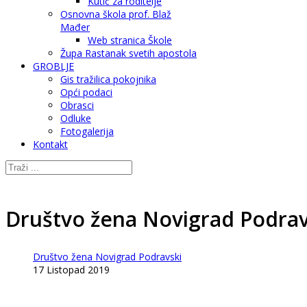
Kutić za roditelje
Osnovna škola prof. Blaž
Mađer
Web stranica Škole
Župa Rastanak svetih apostola
GROBLJE
Gis tražilica pokojnika
Opći podaci
Obrasci
Odluke
Fotogalerija
Kontakt
Društvo žena Novigrad Podravs
Društvo žena Novigrad Podravski
17 Listopad 2019