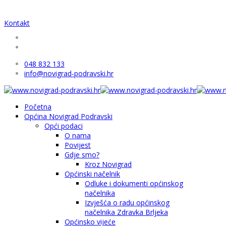
Kontakt
048 832 133
info@novigrad-podravski.hr
Početna
Općina Novigrad Podravski
Opći podaci
O nama
Povijest
Gdje smo?
Kroz Novigrad
Općinski načelnik
Odluke i dokumenti općinskog
načelnika
Izvješća o radu općinskog
načelnika Zdravka Brljeka
Općinsko vijeće