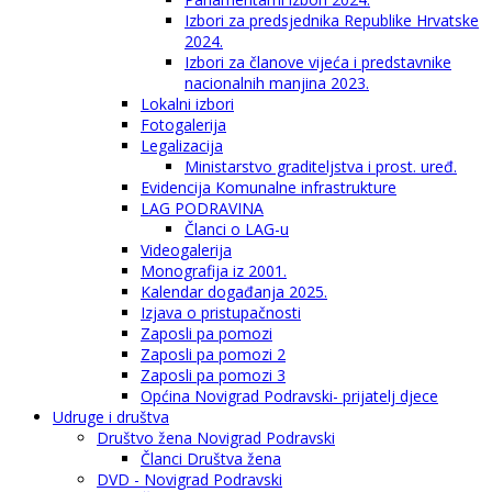
Izbori za predsjednika Republike Hrvatske
2024.
Izbori za članove vijeća i predstavnike
nacionalnih manjina 2023.
Lokalni izbori
Fotogalerija
Legalizacija
Ministarstvo graditeljstva i prost. uređ.
Evidencija Komunalne infrastrukture
LAG PODRAVINA
Članci o LAG-u
Videogalerija
Monografija iz 2001.
Kalendar događanja 2025.
Izjava o pristupačnosti
Zaposli pa pomozi
Zaposli pa pomozi 2
Zaposli pa pomozi 3
Općina Novigrad Podravski- prijatelj djece
Udruge i društva
Društvo žena Novigrad Podravski
Članci Društva žena
DVD - Novigrad Podravski