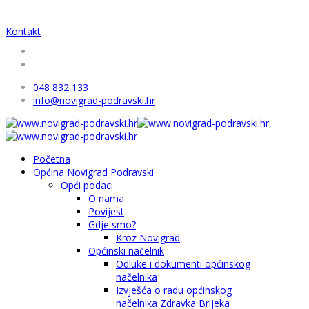
Kontakt
048 832 133
info@novigrad-podravski.hr
Početna
Općina Novigrad Podravski
Opći podaci
O nama
Povijest
Gdje smo?
Kroz Novigrad
Općinski načelnik
Odluke i dokumenti općinskog
načelnika
Izvješća o radu općinskog
načelnika Zdravka Brljeka