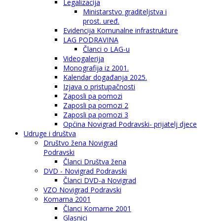
Legalizacija
Ministarstvo graditeljstva i
prost. uređ.
Evidencija Komunalne infrastrukture
LAG PODRAVINA
Članci o LAG-u
Videogalerija
Monografija iz 2001.
Kalendar događanja 2025.
Izjava o pristupačnosti
Zaposli pa pomozi
Zaposli pa pomozi 2
Zaposli pa pomozi 3
Općina Novigrad Podravski- prijatelj djece
Udruge i društva
Društvo žena Novigrad
Podravski
Članci Društva žena
DVD - Novigrad Podravski
Članci DVD-a Novigrad
VZO Novigrad Podravski
Komarna 2001
Članci Komarne 2001
Glasnici