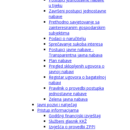
u tijeku
Završeni postupci jednostavne
nabave
Prethodno savjetovanje sa
zainteresiranim gospodarskim
subjektima
Podaci o naručitelju
Sprečavanje sukoba interesa
Postupci javne nabave -
Transparentna javna nabava
Plan nabave
Pregled sklopljenih ugovora o
javnoj nabavi
Registar ugovora o bagatelnoj
nabavi
Pravilnik o provedbi postupka
jednostavne nabave
Zelena javna nabava
Javni pozivi i natječaji
Pristup informacijama
Godišnji financijski izvještaji
Službeni glasnik KKŽ
Izvješća o provedbi ZPPI