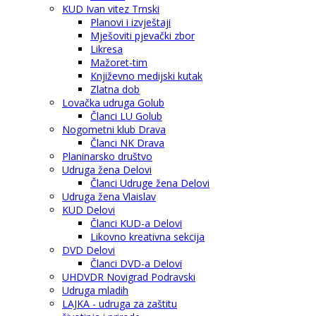
KUD Ivan vitez Trnski
Planovi i izvještaji
Mješoviti pjevački zbor
Likresa
Mažoret-tim
Književno medijski kutak
Zlatna dob
Lovačka udruga Golub
Članci LU Golub
Nogometni klub Drava
Članci NK Drava
Planinarsko društvo
Udruga žena Delovi
Članci Udruge žena Delovi
Udruga žena Vlaislav
KUD Delovi
Članci KUD-a Delovi
Likovno kreativna sekcija
DVD Delovi
Članci DVD-a Delovi
UHDVDR Novigrad Podravski
Udruga mladih
LAJKA - udruga za zaštitu