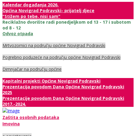
Kalendar događanja 2026.
Općina Novigrad Podravski- prijatelj djece
"Stižem po tebe, nisi sam"
Reciklažno dvorište radi ponedjeljkom od 13 - 17 i subotom
od 8 - 12
Odvoz otpada
Mrtvozornici na području općine Novigrad Podravski
Pogrebno poduzeće na području općine Novigrad Podravski
Dimnjačar na području općine
Kapitalni projekti Općine Novigrad Podravski
Prezentacija povodom Dana Općine Novigrad Podravski
2025
Prezentacije povodom Dana Općine Novigrad Podravski
2017.-2024.
Zaštita osobnih podataka
Imovina