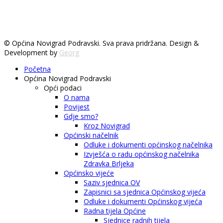
© Općina Novigrad Podravski. Sva prava pridržana. Design &
Development by
Georg
Početna
Općina Novigrad Podravski
Opći podaci
O nama
Povijest
Gdje smo?
Kroz Novigrad
Općinski načelnik
Odluke i dokumenti općinskog načelnika
Izvješća o radu općinskog načelnika
Zdravka Brljeka
Općinsko vijeće
Saziv sjednica OV
Zapisnici sa sjednica Općinskog vijeća
Odluke i dokumenti Općinskog vijeća
Radna tijela Općine
Sjednice radnih tijela