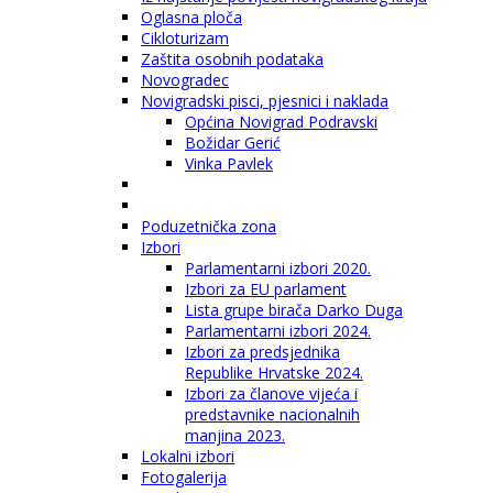
Oglasna ploča
Cikloturizam
Zaštita osobnih podataka
Novogradec
Novigradski pisci, pjesnici i naklada
Općina Novigrad Podravski
Božidar Gerić
Vinka Pavlek
Poduzetnička zona
Izbori
Parlamentarni izbori 2020.
Izbori za EU parlament
Lista grupe birača Darko Duga
Parlamentarni izbori 2024.
Izbori za predsjednika
Republike Hrvatske 2024.
Izbori za članove vijeća i
predstavnike nacionalnih
manjina 2023.
Lokalni izbori
Fotogalerija