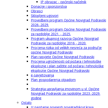
IP obrazac - općinski načelnik
Donacije i sponzorstva
Obrasci
Sklopljeni ugovori
Provedbeni program Općine Novigrad Podravski
2026.-2029.
Provedbeni program Općine Novigrad Podravski
za razdoblje 2021. - 2025.
Program ukupnog razvoja Općine Novigrad
Podravski za razdoblje 2016 - 2020.
Procjena rizika od velikih nesreća za područje
općine Novigrad Podravski
Plan rasvjete Općine Novigrad Podravski
Procjena ugroženosti od požara i tehnološke
eksplozije i plan zaštite od požara i tehnološke
eksplozije Općine Novigrad Podravski
e-savjetovanja
Plan gospodarenja otpadom
Strategija upravljanja imovinom u vl. Općine
Novigrad Podravski za razdoblje 2023.-2029.
godine
Ostalo
Iz najstarije povijesti novigradskog kraja