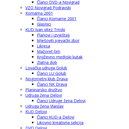
Članci DVD-a Novigrad
VZO Novigrad Podravski
Komarna 2001
Članci Komarne 2001
Glasnici
KUD Ivan vitez Trnski
Planovi i izvještaji
Mješoviti pjevački zbor
Likresa
Mažoret-tim
Književno medijski kutak
Zlatna dob
Lovačka udruga Golub
Članci LU Golub
Nogometni klub Drava
Članci NK Drava
Planinarsko društvo
Udruga žena Delovi
Članci Udruge žena Delovi
Udruga žena Vlaislav
KUD Delovi
Članci KUD-a Delovi
Likovno kreativna sekcija
DVD Delovi