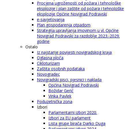
Procjena ugroženosti od požara i tehnološke
eksplozije i plan zaštite od požara i tehnološke
eksplozije Općine Novigrad Podravski
e-savjetovanja
Plan gospodarenja otpadom
Strategija upravljanja imovinom u vl. Općine
Novigrad Podravski za razdoblje 2023.-2029.
godine
Ostalo
Iz najstarije povijesti novigradskog kraja
Oglasna ploča
Cikloturizam
Zaštita osobnih podataka
Novogradec
Novigradski pisci, pjesnici i naklada
Općina Novigrad Podravski
Božidar Gerić
Vinka Pavlek
Poduzetnička zona
Izbori
Parlamentarni izbori 2020.
Izbori za EU parlament
Lista grupe birača Darko Duga
Parlamentarni izbori 2024.