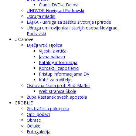
Članci DVD-a Delovi
UHDVDR Novigrad Podravski
Udruga mladih
LAJKA - udruga za zaštitu životinja i prirode
Udruga umirovljenika i starijih osoba Novigrad
Podravski
Ustanove
Dječji vrtić Fijolica
Vijesti iz vrtića
Javna nabava
Katalog informacija
Kontakt i zaposlenici
Pristup informacijama DV
Kutić za roditelje
Osnovna škola prof. Blaž Mađer
Web stranica Škole
Župa Rastanak svetih apostola
GROBLJE
Gis tražilica pokojnika
Opći podaci
Obrasci
Odluke
Fotogalerija