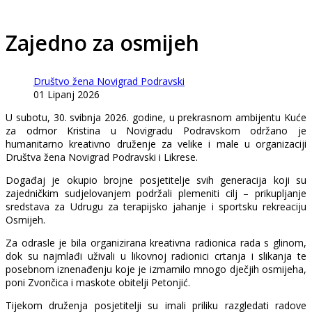
Zajedno za osmijeh
Društvo žena Novigrad Podravski
01 Lipanj 2026
U subotu, 30. svibnja 2026. godine, u prekrasnom ambijentu Kuće
za odmor Kristina u Novigradu Podravskom održano je
humanitarno kreativno druženje za velike i male u organizaciji
Društva žena Novigrad Podravski i Likrese.
Događaj je okupio brojne posjetitelje svih generacija koji su
zajedničkim sudjelovanjem podržali plemeniti cilj – prikupljanje
sredstava za Udrugu za terapijsko jahanje i sportsku rekreaciju
Osmijeh.
Za odrasle je bila organizirana kreativna radionica rada s glinom,
dok su najmlađi uživali u likovnoj radionici crtanja i slikanja te
posebnom iznenađenju koje je izmamilo mnogo dječjih osmijeha,
poni Zvončica i maskote obitelji Petonjić.
Tijekom druženja posjetitelji su imali priliku razgledati radove