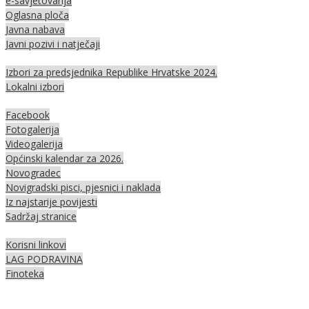
e-savjetovanja
Oglasna ploča
Javna nabava
Javni pozivi i natječaji
Izbori za predsjednika Republike Hrvatske 2024.
Lokalni izbori
Facebook
Fotogalerija
Videogalerija
Općinski kalendar za 2026.
Novogradec
Novigradski pisci, pjesnici i naklada
Iz najstarije povijesti
Sadržaj stranice
Korisni linkovi
LAG PODRAVINA
Finoteka