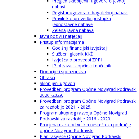
Pregled sklopljenih ugovora o javnoj
nabavi
Registar ugovora o bagatelnoj nabavi
Pravilnik o provedbi postupka
jednostavne nabave
Zelena javna nabava
Javni pozivi i natječaji
Pristup informacijama
Godišnji financijski izvještaji
Službeni glasnik KKŽ
Izvješća o provedbi ZPPI
IP obrazac - općinski načelnik
Donacije i sponzorstva
Obrasci
Sklopljeni ugovori
Provedbeni program Općine Novigrad Podravski
2026.-2029.
Provedbeni program Općine Novigrad Podravski
za razdoblje 2021. - 2025.
Program ukupnog razvoja Općine Novigrad
Podravski za razdoblje 2016 - 2020.
Procjena rizika od velikih nesreća za područje
općine Novigrad Podravski
Plan rasvjete Općine Novigrad Podravski