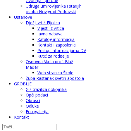
životinja i prirode
Udruga umirovljenika i starijih
osoba Novigrad Podravski
Ustanove
Dječji vrtić Fijolica
Vijesti iz vrtića
Javna nabava
Katalog informacija
Kontakt i zaposlenici
Pristup informacijama DV
Kutić za roditelje
Osnovna škola prof. Blaž
Mađer
Web stranica Škole
Župa Rastanak svetih apostola
GROBLJE
Gis tražilica pokojnika
Opći podaci
Obrasci
Odluke
Fotogalerija
Kontakt