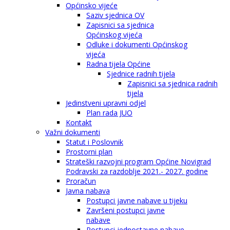
Općinsko vijeće
Saziv sjednica OV
Zapisnici sa sjednica
Općinskog vijeća
Odluke i dokumenti Općinskog
vijeća
Radna tijela Općine
Sjednice radnih tijela
Zapisnici sa sjednica radnih
tijela
Jedinstveni upravni odjel
Plan rada JUO
Kontakt
Važni dokumenti
Statut i Poslovnik
Prostorni plan
Strateški razvojni program Općine Novigrad
Podravski za razdoblje 2021.- 2027. godine
Proračun
Javna nabava
Postupci javne nabave u tijeku
Završeni postupci javne
nabave
Postupci jednostavne nabave