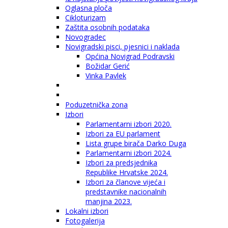
Oglasna ploča
Cikloturizam
Zaštita osobnih podataka
Novogradec
Novigradski pisci, pjesnici i naklada
Općina Novigrad Podravski
Božidar Gerić
Vinka Pavlek
Poduzetnička zona
Izbori
Parlamentarni izbori 2020.
Izbori za EU parlament
Lista grupe birača Darko Duga
Parlamentarni izbori 2024.
Izbori za predsjednika
Republike Hrvatske 2024.
Izbori za članove vijeća i
predstavnike nacionalnih
manjina 2023.
Lokalni izbori
Fotogalerija