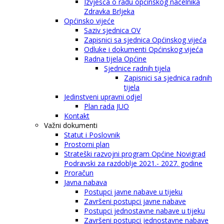
Izvješća o radu općinskog načelnika
Zdravka Brljeka
Općinsko vijeće
Saziv sjednica OV
Zapisnici sa sjednica Općinskog vijeća
Odluke i dokumenti Općinskog vijeća
Radna tijela Općine
Sjednice radnih tijela
Zapisnici sa sjednica radnih
tijela
Jedinstveni upravni odjel
Plan rada JUO
Kontakt
Važni dokumenti
Statut i Poslovnik
Prostorni plan
Strateški razvojni program Općine Novigrad
Podravski za razdoblje 2021.- 2027. godine
Proračun
Javna nabava
Postupci javne nabave u tijeku
Završeni postupci javne nabave
Postupci jednostavne nabave u tijeku
Završeni postupci jednostavne nabave