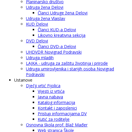
Planinarsko društvo
Udruga žena Delovi
Članci Udruge žena Delovi
Udruga žena Vlaislav
KUD Delovi
Članci KUD-a Delovi
Likovno kreativna sekcija
DVD Delovi
Članci DVD-a Delovi
UHDVDR Novigrad Podravski
Udruga mladih
LAJKA - udruga za zaštitu životinja i prirode
Udruga umirovljenika i starijih osoba Novigrad
Podravski
Ustanove
Dječji vrtić Fijolica
Vijesti iz vrtića
Javna nabava
Katalog informacija
Kontakt i zaposlenici
Pristup informacijama DV
Kutić za roditelje
Osnovna škola prof. Blaž Mađer
Web stranica Škole