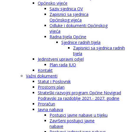
Općinsko vijeće
Saziv sjednica OV
Zapisnici sa sjednica
Općinskog vijeća
Odluke i dokumenti Općinskog
vijeća
Radna tijela Općine
Sjednice radnih tijela
Zapisnici sa sjednica radnih
tijela
Jedinstveni upravni odjel
Plan rada JUO
Kontakt
Važni dokumenti
Statut i Poslovnik
Prostorni plan
Strateški razvojni program Općine Novigrad
Podravski za razdoblje 2021.- 2027. godine
Proračun
Javna nabava
Postupci javne nabave u tijeku
Završeni postupci javne
nabave
Postupci jednostavne nabave