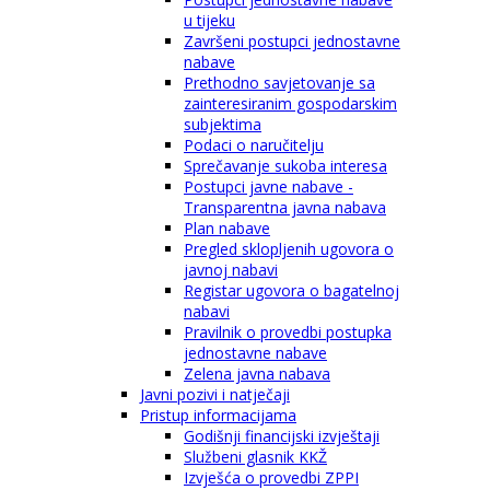
u tijeku
Završeni postupci jednostavne
nabave
Prethodno savjetovanje sa
zainteresiranim gospodarskim
subjektima
Podaci o naručitelju
Sprečavanje sukoba interesa
Postupci javne nabave -
Transparentna javna nabava
Plan nabave
Pregled sklopljenih ugovora o
javnoj nabavi
Registar ugovora o bagatelnoj
nabavi
Pravilnik o provedbi postupka
jednostavne nabave
Zelena javna nabava
Javni pozivi i natječaji
Pristup informacijama
Godišnji financijski izvještaji
Službeni glasnik KKŽ
Izvješća o provedbi ZPPI