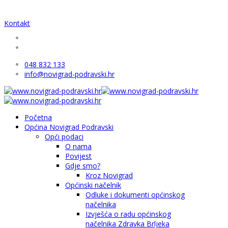
Kontakt
048 832 133
info@novigrad-podravski.hr
Početna
Općina Novigrad Podravski
Opći podaci
O nama
Povijest
Gdje smo?
Kroz Novigrad
Općinski načelnik
Odluke i dokumenti općinskog
načelnika
Izvješća o radu općinskog
načelnika Zdravka Brljeka