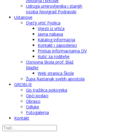
životinja i prirode
Udruga umirovljenika i starijih
osoba Novigrad Podravski
Ustanove
Dječji vrtić Fijolica
Vijesti iz vrtića
Javna nabava
Katalog informacija
Kontakt i zaposlenici
Pristup informacijama DV
Kutić za roditelje
Osnovna škola prof. Blaž
Mađer
Web stranica Škole
Župa Rastanak svetih apostola
GROBLJE
Gis tražilica pokojnika
Opći podaci
Obrasci
Odluke
Fotogalerija
Kontakt