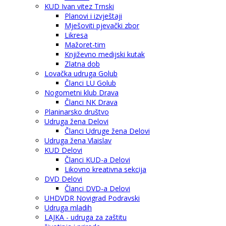
KUD Ivan vitez Trnski
Planovi i izvještaji
Mješoviti pjevački zbor
Likresa
Mažoret-tim
Književno medijski kutak
Zlatna dob
Lovačka udruga Golub
Članci LU Golub
Nogometni klub Drava
Članci NK Drava
Planinarsko društvo
Udruga žena Delovi
Članci Udruge žena Delovi
Udruga žena Vlaislav
KUD Delovi
Članci KUD-a Delovi
Likovno kreativna sekcija
DVD Delovi
Članci DVD-a Delovi
UHDVDR Novigrad Podravski
Udruga mladih
LAJKA - udruga za zaštitu