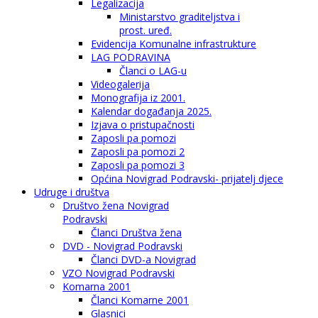
Legalizacija
Ministarstvo graditeljstva i
prost. uređ.
Evidencija Komunalne infrastrukture
LAG PODRAVINA
Članci o LAG-u
Videogalerija
Monografija iz 2001.
Kalendar događanja 2025.
Izjava o pristupačnosti
Zaposli pa pomozi
Zaposli pa pomozi 2
Zaposli pa pomozi 3
Općina Novigrad Podravski- prijatelj djece
Udruge i društva
Društvo žena Novigrad
Podravski
Članci Društva žena
DVD - Novigrad Podravski
Članci DVD-a Novigrad
VZO Novigrad Podravski
Komarna 2001
Članci Komarne 2001
Glasnici