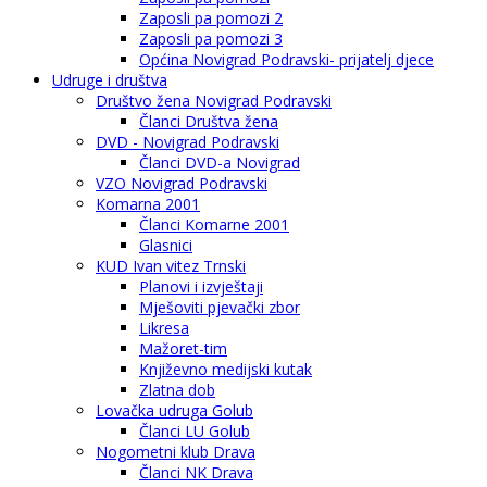
Zaposli pa pomozi 2
Zaposli pa pomozi 3
Općina Novigrad Podravski- prijatelj djece
Udruge i društva
Društvo žena Novigrad Podravski
Članci Društva žena
DVD - Novigrad Podravski
Članci DVD-a Novigrad
VZO Novigrad Podravski
Komarna 2001
Članci Komarne 2001
Glasnici
KUD Ivan vitez Trnski
Planovi i izvještaji
Mješoviti pjevački zbor
Likresa
Mažoret-tim
Književno medijski kutak
Zlatna dob
Lovačka udruga Golub
Članci LU Golub
Nogometni klub Drava
Članci NK Drava