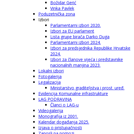
Božidar Gerić
Vinka Pavlek
Poduzetnička zona
Izbori
Parlamentarni izbori 2020.
Izbori za EU parlament
Lista grupe birača Darko Duga
Parlamentarni izbori 2024.
Izbori za predsjednika Republike Hrvatske
2024.
Izbori za članove vijeća i predstavnike
nacionalnih manjina 2023.
Lokalni izbori
Fotogalerija
Legalizacija
Ministarstvo graditeljstva i prost. uređ.
Evidencija Komunalne infrastrukture
LAG PODRAVINA
Članci o LAG-u
Videogalerija
Monografija iz 2001.
Kalendar događanja 2025.
Izjava o pristupačnosti
Zaposli pa pomozi