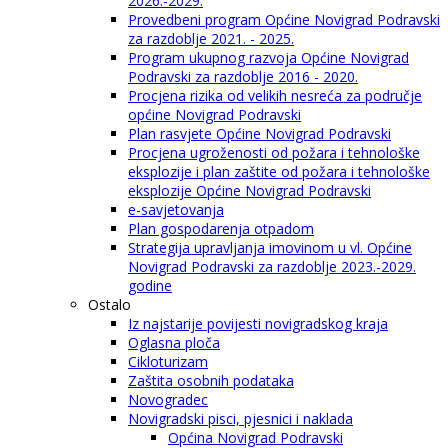
2026.-2029.
Provedbeni program Općine Novigrad Podravski
za razdoblje 2021. - 2025.
Program ukupnog razvoja Općine Novigrad
Podravski za razdoblje 2016 - 2020.
Procjena rizika od velikih nesreća za područje
općine Novigrad Podravski
Plan rasvjete Općine Novigrad Podravski
Procjena ugroženosti od požara i tehnološke
eksplozije i plan zaštite od požara i tehnološke
eksplozije Općine Novigrad Podravski
e-savjetovanja
Plan gospodarenja otpadom
Strategija upravljanja imovinom u vl. Općine
Novigrad Podravski za razdoblje 2023.-2029.
godine
Ostalo
Iz najstarije povijesti novigradskog kraja
Oglasna ploča
Cikloturizam
Zaštita osobnih podataka
Novogradec
Novigradski pisci, pjesnici i naklada
Općina Novigrad Podravski