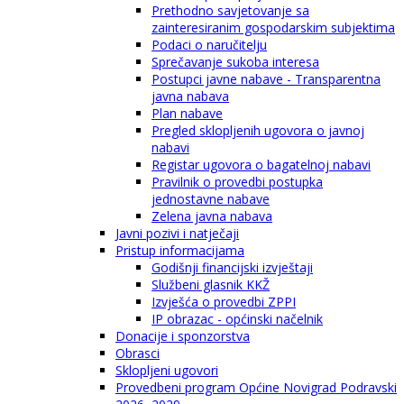
Prethodno savjetovanje sa
zainteresiranim gospodarskim subjektima
Podaci o naručitelju
Sprečavanje sukoba interesa
Postupci javne nabave - Transparentna
javna nabava
Plan nabave
Pregled sklopljenih ugovora o javnoj
nabavi
Registar ugovora o bagatelnoj nabavi
Pravilnik o provedbi postupka
jednostavne nabave
Zelena javna nabava
Javni pozivi i natječaji
Pristup informacijama
Godišnji financijski izvještaji
Službeni glasnik KKŽ
Izvješća o provedbi ZPPI
IP obrazac - općinski načelnik
Donacije i sponzorstva
Obrasci
Sklopljeni ugovori
Provedbeni program Općine Novigrad Podravski