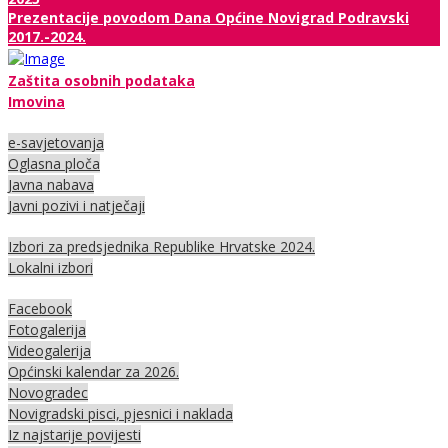
Prezentacije povodom Dana Općine Novigrad Podravski
2017.-2024.
Zaštita osobnih podataka
Imovina
e-savjetovanja
Oglasna ploča
Javna nabava
Javni pozivi i natječaji
Izbori za predsjednika Republike Hrvatske 2024.
Lokalni izbori
Facebook
Fotogalerija
Videogalerija
Općinski kalendar za 2026.
Novogradec
Novigradski pisci, pjesnici i naklada
Iz najstarije povijesti