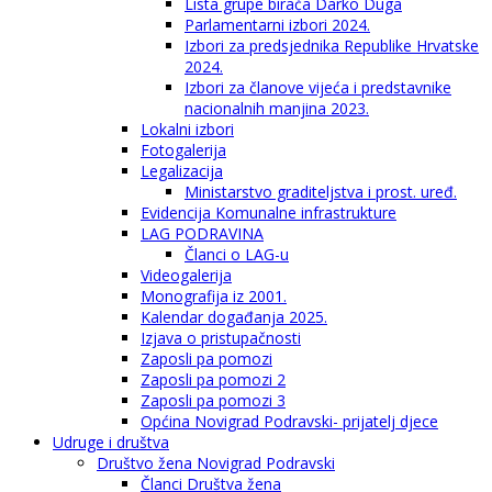
Lista grupe birača Darko Duga
Parlamentarni izbori 2024.
Izbori za predsjednika Republike Hrvatske
2024.
Izbori za članove vijeća i predstavnike
nacionalnih manjina 2023.
Lokalni izbori
Fotogalerija
Legalizacija
Ministarstvo graditeljstva i prost. uređ.
Evidencija Komunalne infrastrukture
LAG PODRAVINA
Članci o LAG-u
Videogalerija
Monografija iz 2001.
Kalendar događanja 2025.
Izjava o pristupačnosti
Zaposli pa pomozi
Zaposli pa pomozi 2
Zaposli pa pomozi 3
Općina Novigrad Podravski- prijatelj djece
Udruge i društva
Društvo žena Novigrad Podravski
Članci Društva žena