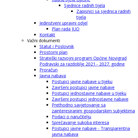
Sjednice radnih tijela
Zapisnici sa sjednica radnih
tijela
Jedinstveni upravni odjel
Plan rada JUO
Kontakt
Važni dokumenti
Statut i Poslovnik
Prostorni plan
Strateški razvojni program Općine Novigrad
Podravski za razdoblje 2021.- 2027. godine
Proračun
Javna nabava
Postupci javne nabave u tijeku
Završeni postupci javne nabave
Postupci jednostavne nabave u tijeku
Završeni postupci jednostavne nabave
Prethodno savjetovanje sa
zainteresiranim gospodarskim subjektima
Podaci o naručitelju
Sprečavanje sukoba interesa
Postupci javne nabave - Transparentna
javna nabava