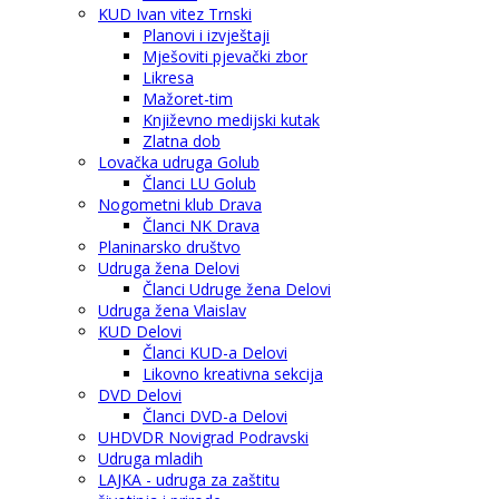
KUD Ivan vitez Trnski
Planovi i izvještaji
Mješoviti pjevački zbor
Likresa
Mažoret-tim
Književno medijski kutak
Zlatna dob
Lovačka udruga Golub
Članci LU Golub
Nogometni klub Drava
Članci NK Drava
Planinarsko društvo
Udruga žena Delovi
Članci Udruge žena Delovi
Udruga žena Vlaislav
KUD Delovi
Članci KUD-a Delovi
Likovno kreativna sekcija
DVD Delovi
Članci DVD-a Delovi
UHDVDR Novigrad Podravski
Udruga mladih
LAJKA - udruga za zaštitu