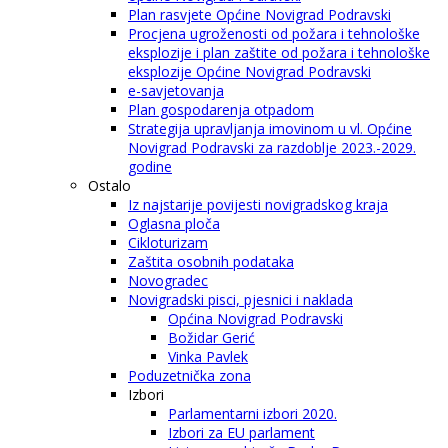
Plan rasvjete Općine Novigrad Podravski
Procjena ugroženosti od požara i tehnološke
eksplozije i plan zaštite od požara i tehnološke
eksplozije Općine Novigrad Podravski
e-savjetovanja
Plan gospodarenja otpadom
Strategija upravljanja imovinom u vl. Općine
Novigrad Podravski za razdoblje 2023.-2029.
godine
Ostalo
Iz najstarije povijesti novigradskog kraja
Oglasna ploča
Cikloturizam
Zaštita osobnih podataka
Novogradec
Novigradski pisci, pjesnici i naklada
Općina Novigrad Podravski
Božidar Gerić
Vinka Pavlek
Poduzetnička zona
Izbori
Parlamentarni izbori 2020.
Izbori za EU parlament