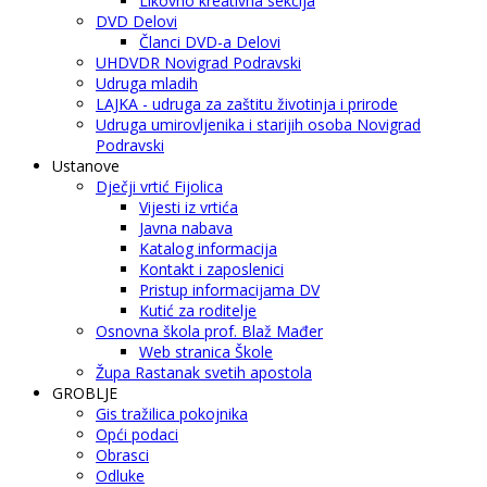
Likovno kreativna sekcija
DVD Delovi
Članci DVD-a Delovi
UHDVDR Novigrad Podravski
Udruga mladih
LAJKA - udruga za zaštitu životinja i prirode
Udruga umirovljenika i starijih osoba Novigrad
Podravski
Ustanove
Dječji vrtić Fijolica
Vijesti iz vrtića
Javna nabava
Katalog informacija
Kontakt i zaposlenici
Pristup informacijama DV
Kutić za roditelje
Osnovna škola prof. Blaž Mađer
Web stranica Škole
Župa Rastanak svetih apostola
GROBLJE
Gis tražilica pokojnika
Opći podaci
Obrasci
Odluke