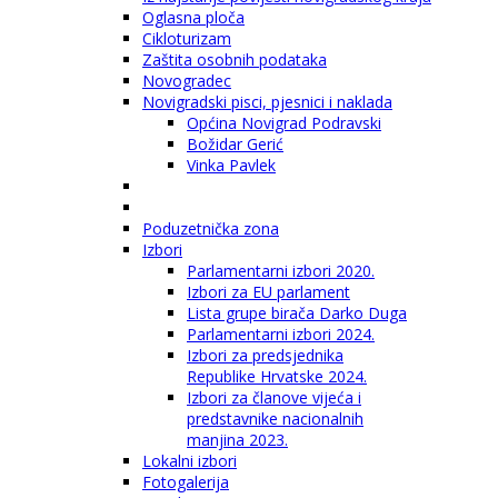
Oglasna ploča
Cikloturizam
Zaštita osobnih podataka
Novogradec
Novigradski pisci, pjesnici i naklada
Općina Novigrad Podravski
Božidar Gerić
Vinka Pavlek
Poduzetnička zona
Izbori
Parlamentarni izbori 2020.
Izbori za EU parlament
Lista grupe birača Darko Duga
Parlamentarni izbori 2024.
Izbori za predsjednika
Republike Hrvatske 2024.
Izbori za članove vijeća i
predstavnike nacionalnih
manjina 2023.
Lokalni izbori
Fotogalerija