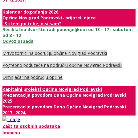
Kalendar događanja 2026.
Općina Novigrad Podravski- prijatelj djece
"Stižem po tebe, nisi sam"
Reciklažno dvorište radi ponedjeljkom od 13 - 17 i subotom
od 8 - 12
Odvoz otpada
Mrtvozornici na području općine Novigrad Podravski
Pogrebno poduzeće na području općine Novigrad Podravski
Dimnjačar na području općine
Kapitalni projekti Općine Novigrad Podravski
Prezentacija povodom Dana Općine Novigrad Podravski
2025
Prezentacije povodom Dana Općine Novigrad Podravski
2017.-2024.
Zaštita osobnih podataka
Imovina