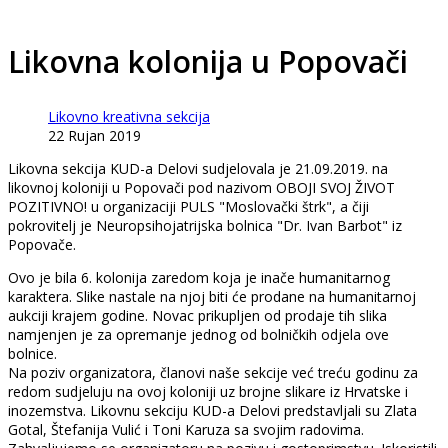
Likovna kolonija u Popovači
Likovno kreativna sekcija
22 Rujan 2019
Likovna sekcija KUD-a Delovi sudjelovala je 21.09.2019. na
likovnoj koloniji u Popovači pod nazivom OBOJI SVOJ ŽIVOT
POZITIVNO! u organizaciji PULS "Moslovački štrk", a čiji
pokrovitelj je Neuropsihojatrijska bolnica "Dr. Ivan Barbot" iz
Popovače.
Ovo je bila 6. kolonija zaredom koja je inače humanitarnog
karaktera. Slike nastale na njoj biti će prodane na humanitarnoj
aukciji krajem godine. Novac prikupljen od prodaje tih slika
namjenjen je za opremanje jednog od bolničkih odjela ove
bolnice.
Na poziv organizatora, članovi naše sekcije već treću godinu za
redom sudjeluju na ovoj koloniji uz brojne slikare iz Hrvatske i
inozemstva. Likovnu sekciju KUD-a Delovi predstavljali su Zlata
Gotal, Štefanija Vulić i Toni Karuza sa svojim radovima.