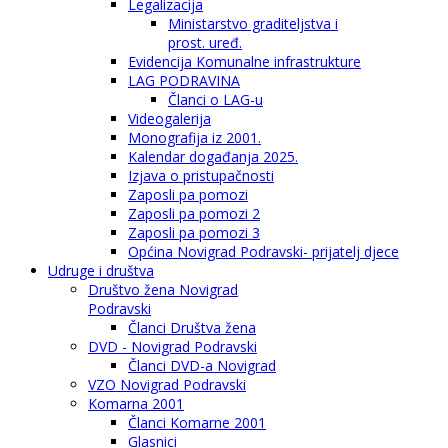
Legalizacija
Ministarstvo graditeljstva i
prost. uređ.
Evidencija Komunalne infrastrukture
LAG PODRAVINA
Članci o LAG-u
Videogalerija
Monografija iz 2001.
Kalendar događanja 2025.
Izjava o pristupačnosti
Zaposli pa pomozi
Zaposli pa pomozi 2
Zaposli pa pomozi 3
Općina Novigrad Podravski- prijatelj djece
Udruge i društva
Društvo žena Novigrad
Podravski
Članci Društva žena
DVD - Novigrad Podravski
Članci DVD-a Novigrad
VZO Novigrad Podravski
Komarna 2001
Članci Komarne 2001
Glasnici