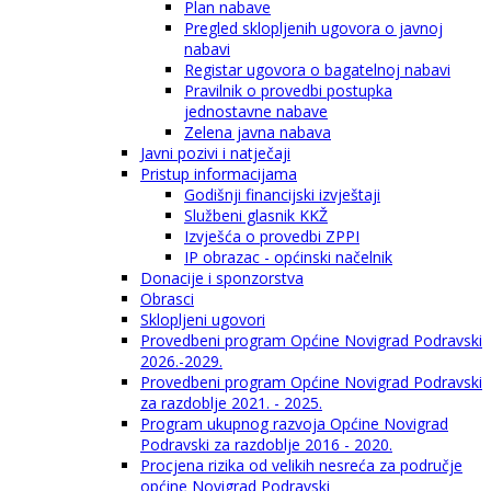
Plan nabave
Pregled sklopljenih ugovora o javnoj
nabavi
Registar ugovora o bagatelnoj nabavi
Pravilnik o provedbi postupka
jednostavne nabave
Zelena javna nabava
Javni pozivi i natječaji
Pristup informacijama
Godišnji financijski izvještaji
Službeni glasnik KKŽ
Izvješća o provedbi ZPPI
IP obrazac - općinski načelnik
Donacije i sponzorstva
Obrasci
Sklopljeni ugovori
Provedbeni program Općine Novigrad Podravski
2026.-2029.
Provedbeni program Općine Novigrad Podravski
za razdoblje 2021. - 2025.
Program ukupnog razvoja Općine Novigrad
Podravski za razdoblje 2016 - 2020.
Procjena rizika od velikih nesreća za područje
općine Novigrad Podravski