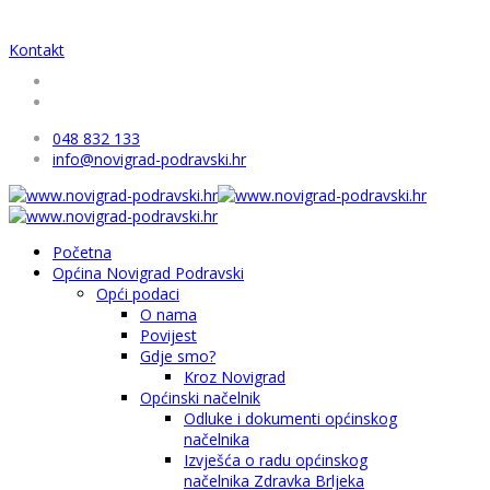
Kontakt
048 832 133
info@novigrad-podravski.hr
Početna
Općina Novigrad Podravski
Opći podaci
O nama
Povijest
Gdje smo?
Kroz Novigrad
Općinski načelnik
Odluke i dokumenti općinskog
načelnika
Izvješća o radu općinskog
načelnika Zdravka Brljeka