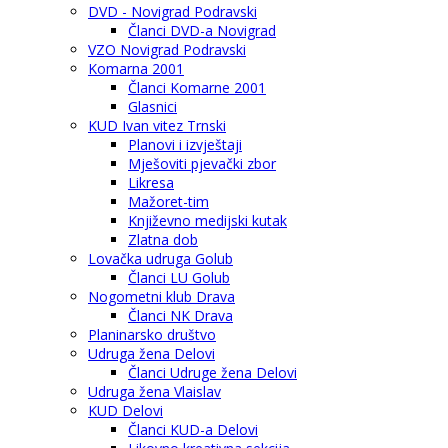
DVD - Novigrad Podravski
Članci DVD-a Novigrad
VZO Novigrad Podravski
Komarna 2001
Članci Komarne 2001
Glasnici
KUD Ivan vitez Trnski
Planovi i izvještaji
Mješoviti pjevački zbor
Likresa
Mažoret-tim
Književno medijski kutak
Zlatna dob
Lovačka udruga Golub
Članci LU Golub
Nogometni klub Drava
Članci NK Drava
Planinarsko društvo
Udruga žena Delovi
Članci Udruge žena Delovi
Udruga žena Vlaislav
KUD Delovi
Članci KUD-a Delovi