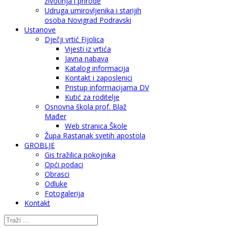
životinja i prirode
Udruga umirovljenika i starijih
osoba Novigrad Podravski
Ustanove
Dječji vrtić Fijolica
Vijesti iz vrtića
Javna nabava
Katalog informacija
Kontakt i zaposlenici
Pristup informacijama DV
Kutić za roditelje
Osnovna škola prof. Blaž
Mađer
Web stranica Škole
Župa Rastanak svetih apostola
GROBLJE
Gis tražilica pokojnika
Opći podaci
Obrasci
Odluke
Fotogalerija
Kontakt