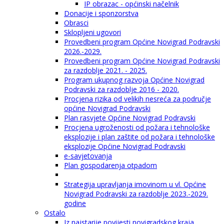
IP obrazac - općinski načelnik
Donacije i sponzorstva
Obrasci
Sklopljeni ugovori
Provedbeni program Općine Novigrad Podravski
2026.-2029.
Provedbeni program Općine Novigrad Podravski
za razdoblje 2021. - 2025.
Program ukupnog razvoja Općine Novigrad
Podravski za razdoblje 2016 - 2020.
Procjena rizika od velikih nesreća za područje
općine Novigrad Podravski
Plan rasvjete Općine Novigrad Podravski
Procjena ugroženosti od požara i tehnološke
eksplozije i plan zaštite od požara i tehnološke
eksplozije Općine Novigrad Podravski
e-savjetovanja
Plan gospodarenja otpadom
Strategija upravljanja imovinom u vl. Općine
Novigrad Podravski za razdoblje 2023.-2029.
godine
Ostalo
Iz najstarije povijesti novigradskog kraja