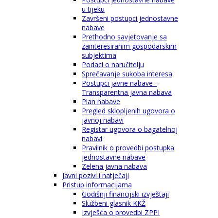
u tijeku
Završeni postupci jednostavne
nabave
Prethodno savjetovanje sa
zainteresiranim gospodarskim
subjektima
Podaci o naručitelju
Sprečavanje sukoba interesa
Postupci javne nabave -
Transparentna javna nabava
Plan nabave
Pregled sklopljenih ugovora o
javnoj nabavi
Registar ugovora o bagatelnoj
nabavi
Pravilnik o provedbi postupka
jednostavne nabave
Zelena javna nabava
Javni pozivi i natječaji
Pristup informacijama
Godišnji financijski izvještaji
Službeni glasnik KKŽ
Izvješća o provedbi ZPPI