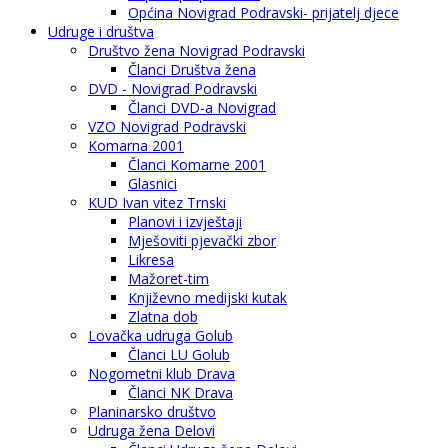
Općina Novigrad Podravski- prijatelj djece
Udruge i društva
Društvo žena Novigrad Podravski
Članci Društva žena
DVD - Novigrad Podravski
Članci DVD-a Novigrad
VZO Novigrad Podravski
Komarna 2001
Članci Komarne 2001
Glasnici
KUD Ivan vitez Trnski
Planovi i izvještaji
Mješoviti pjevački zbor
Likresa
Mažoret-tim
Književno medijski kutak
Zlatna dob
Lovačka udruga Golub
Članci LU Golub
Nogometni klub Drava
Članci NK Drava
Planinarsko društvo
Udruga žena Delovi