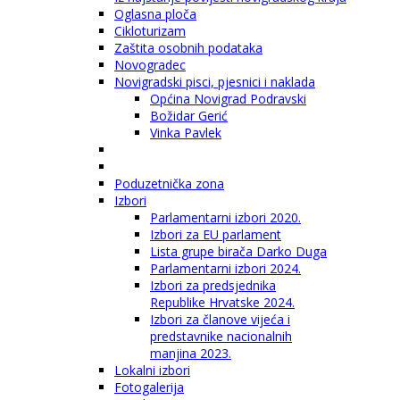
Oglasna ploča
Cikloturizam
Zaštita osobnih podataka
Novogradec
Novigradski pisci, pjesnici i naklada
Općina Novigrad Podravski
Božidar Gerić
Vinka Pavlek
Poduzetnička zona
Izbori
Parlamentarni izbori 2020.
Izbori za EU parlament
Lista grupe birača Darko Duga
Parlamentarni izbori 2024.
Izbori za predsjednika
Republike Hrvatske 2024.
Izbori za članove vijeća i
predstavnike nacionalnih
manjina 2023.
Lokalni izbori
Fotogalerija