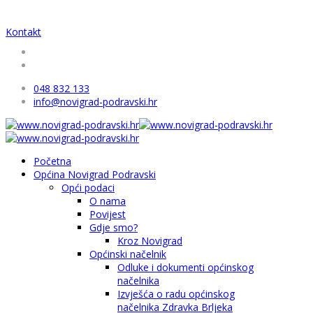
Kontakt
048 832 133
info@novigrad-podravski.hr
Početna
Općina Novigrad Podravski
Opći podaci
O nama
Povijest
Gdje smo?
Kroz Novigrad
Općinski načelnik
Odluke i dokumenti općinskog
načelnika
Izvješća o radu općinskog
načelnika Zdravka Brljeka