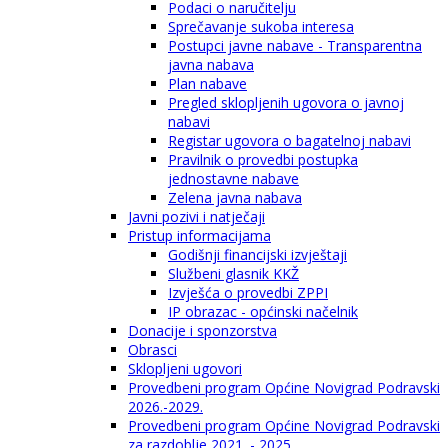
Podaci o naručitelju
Sprečavanje sukoba interesa
Postupci javne nabave - Transparentna
javna nabava
Plan nabave
Pregled sklopljenih ugovora o javnoj
nabavi
Registar ugovora o bagatelnoj nabavi
Pravilnik o provedbi postupka
jednostavne nabave
Zelena javna nabava
Javni pozivi i natječaji
Pristup informacijama
Godišnji financijski izvještaji
Službeni glasnik KKŽ
Izvješća o provedbi ZPPI
IP obrazac - općinski načelnik
Donacije i sponzorstva
Obrasci
Sklopljeni ugovori
Provedbeni program Općine Novigrad Podravski
2026.-2029.
Provedbeni program Općine Novigrad Podravski
za razdoblje 2021. - 2025.