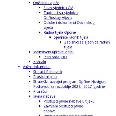
Općinsko vijeće
Saziv sjednica OV
Zapisnici sa sjednica
Općinskog vijeća
Odluke i dokumenti Općinskog
vijeća
Radna tijela Općine
Sjednice radnih tijela
Zapisnici sa sjednica radnih
tijela
Jedinstveni upravni odjel
Plan rada JUO
Kontakt
Važni dokumenti
Statut i Poslovnik
Prostorni plan
Strateški razvojni program Općine Novigrad
Podravski za razdoblje 2021.- 2027. godine
Proračun
Javna nabava
Postupci javne nabave u tijeku
Završeni postupci javne
nabave
Postupci jednostavne nabave