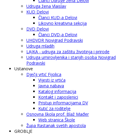
Članci Udruge žena Delovi
Udruga žena Vlaislav
KUD Delovi
Članci KUD-a Delovi
Likovno kreativna sekcija
DVD Delovi
Članci DVD-a Delovi
UHDVDR Novigrad Podravski
Udruga mladih
LAJKA - udruga za zaštitu životinja i prirode
Udruga umirovljenika i starijih osoba Novigrad
Podravski
Ustanove
Dječji vrtić Fijolica
Vijesti iz vrtića
Javna nabava
Katalog informacija
Kontakt i zaposlenici
Pristup informacijama DV
Kutić za roditelje
Osnovna škola prof. Blaž Mađer
Web stranica Škole
Župa Rastanak svetih apostola
GROBLJE