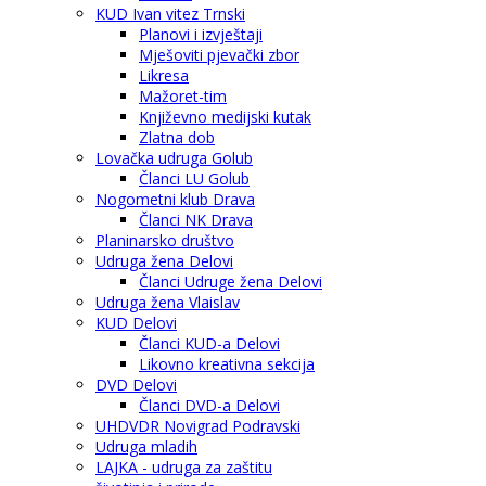
KUD Ivan vitez Trnski
Planovi i izvještaji
Mješoviti pjevački zbor
Likresa
Mažoret-tim
Književno medijski kutak
Zlatna dob
Lovačka udruga Golub
Članci LU Golub
Nogometni klub Drava
Članci NK Drava
Planinarsko društvo
Udruga žena Delovi
Članci Udruge žena Delovi
Udruga žena Vlaislav
KUD Delovi
Članci KUD-a Delovi
Likovno kreativna sekcija
DVD Delovi
Članci DVD-a Delovi
UHDVDR Novigrad Podravski
Udruga mladih
LAJKA - udruga za zaštitu