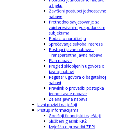
u tijeku
Završeni postupci jednostavne
nabave
Prethodno savjetovanje sa
zainteresiranim gospodarskim
subjektima
Podaci o naručitelju
Sprečavanje sukoba interesa
Postupci javne nabave -
Transparentna javna nabava
Plan nabave
Pregled sklopljenih ugovora o
javnoj nabavi
Registar ugovora o bagatelnoj
nabavi
Pravilnik o provedbi postupka
jednostavne nabave
Zelena javna nabava
Javni pozivi i natječaji
Pristup informacijama
Godišnji financijski izvještaji
Službeni glasnik KKŽ
Izvješća o provedbi ZPPI