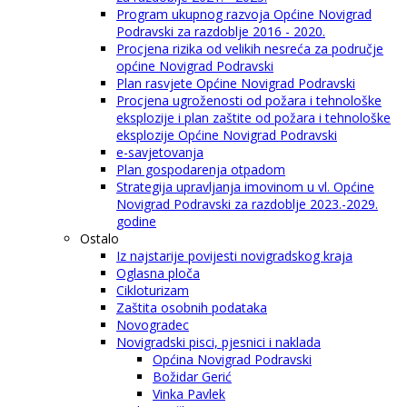
Program ukupnog razvoja Općine Novigrad
Podravski za razdoblje 2016 - 2020.
Procjena rizika od velikih nesreća za područje
općine Novigrad Podravski
Plan rasvjete Općine Novigrad Podravski
Procjena ugroženosti od požara i tehnološke
eksplozije i plan zaštite od požara i tehnološke
eksplozije Općine Novigrad Podravski
e-savjetovanja
Plan gospodarenja otpadom
Strategija upravljanja imovinom u vl. Općine
Novigrad Podravski za razdoblje 2023.-2029.
godine
Ostalo
Iz najstarije povijesti novigradskog kraja
Oglasna ploča
Cikloturizam
Zaštita osobnih podataka
Novogradec
Novigradski pisci, pjesnici i naklada
Općina Novigrad Podravski
Božidar Gerić
Vinka Pavlek