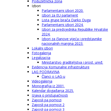
Poduzetnička zona
Izbori
Parlamentarni izbori 2020.
Izbori za EU parlament
Lista grupe birača Darko Duga
Parlamentarni izbori 2024.
Izbori za predsjednika Republike Hrvatske
2024.
Izbori za članove vijeća i predstavnike
nacionalnih manjina 2023.
Lokalni izbori
Fotogalerija
Legalizacija
Ministarstvo graditeljstva i prost. uređ.
Evidencija Komunalne infrastrukture
LAG PODRAVINA
Članci o LAG-u
Videogalerija
Monografija iz 2001.
Kalendar događanja 2025.
Izjava o pristupačnosti
Zaposli pa pomozi
Zaposli pa pomozi 2
Zaposli pa pomozi 3