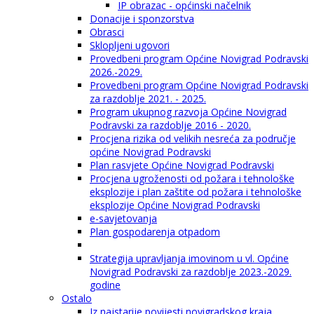
IP obrazac - općinski načelnik
Donacije i sponzorstva
Obrasci
Sklopljeni ugovori
Provedbeni program Općine Novigrad Podravski
2026.-2029.
Provedbeni program Općine Novigrad Podravski
za razdoblje 2021. - 2025.
Program ukupnog razvoja Općine Novigrad
Podravski za razdoblje 2016 - 2020.
Procjena rizika od velikih nesreća za područje
općine Novigrad Podravski
Plan rasvjete Općine Novigrad Podravski
Procjena ugroženosti od požara i tehnološke
eksplozije i plan zaštite od požara i tehnološke
eksplozije Općine Novigrad Podravski
e-savjetovanja
Plan gospodarenja otpadom
Strategija upravljanja imovinom u vl. Općine
Novigrad Podravski za razdoblje 2023.-2029.
godine
Ostalo
Iz najstarije povijesti novigradskog kraja