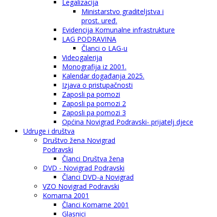
Legalizacija
Ministarstvo graditeljstva i
prost. uređ.
Evidencija Komunalne infrastrukture
LAG PODRAVINA
Članci o LAG-u
Videogalerija
Monografija iz 2001.
Kalendar događanja 2025.
Izjava o pristupačnosti
Zaposli pa pomozi
Zaposli pa pomozi 2
Zaposli pa pomozi 3
Općina Novigrad Podravski- prijatelj djece
Udruge i društva
Društvo žena Novigrad
Podravski
Članci Društva žena
DVD - Novigrad Podravski
Članci DVD-a Novigrad
VZO Novigrad Podravski
Komarna 2001
Članci Komarne 2001
Glasnici