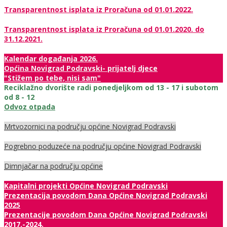
Transparentnost isplata iz Proračuna od 01.01.2022.
Transparentnost isplata iz Proračuna od 01.01.2020. do
31.12.2021.
Kalendar događanja 2026.
Općina Novigrad Podravski- prijatelj djece
"Stižem po tebe, nisi sam"
Reciklažno dvorište radi ponedjeljkom od 13 - 17 i subotom
od 8 - 12
Odvoz otpada
Mrtvozornici na području općine Novigrad Podravski
Pogrebno poduzeće na području općine Novigrad Podravski
Dimnjačar na području općine
Kapitalni projekti Općine Novigrad Podravski
Prezentacija povodom Dana Općine Novigrad Podravski
2025
Prezentacije povodom Dana Općine Novigrad Podravski
2017.-2024.