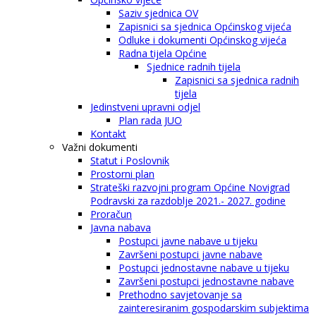
Saziv sjednica OV
Zapisnici sa sjednica Općinskog vijeća
Odluke i dokumenti Općinskog vijeća
Radna tijela Općine
Sjednice radnih tijela
Zapisnici sa sjednica radnih
tijela
Jedinstveni upravni odjel
Plan rada JUO
Kontakt
Važni dokumenti
Statut i Poslovnik
Prostorni plan
Strateški razvojni program Općine Novigrad
Podravski za razdoblje 2021.- 2027. godine
Proračun
Javna nabava
Postupci javne nabave u tijeku
Završeni postupci javne nabave
Postupci jednostavne nabave u tijeku
Završeni postupci jednostavne nabave
Prethodno savjetovanje sa
zainteresiranim gospodarskim subjektima