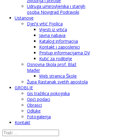
životinja i prirode
Udruga umirovljenika i starijih
osoba Novigrad Podravski
Ustanove
Dječji vrtić Fijolica
Vijesti iz vrtića
Javna nabava
Katalog informacija
Kontakt i zaposlenici
Pristup informacijama DV
Kutić za roditelje
Osnovna škola prof. Blaž
Mađer
Web stranica Škole
Župa Rastanak svetih apostola
GROBLJE
Gis tražilica pokojnika
Opći podaci
Obrasci
Odluke
Fotogalerija
Kontakt