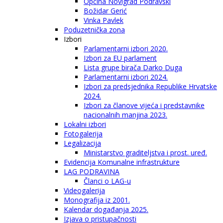
Općina Novigrad Podravski
Božidar Gerić
Vinka Pavlek
Poduzetnička zona
Izbori
Parlamentarni izbori 2020.
Izbori za EU parlament
Lista grupe birača Darko Duga
Parlamentarni izbori 2024.
Izbori za predsjednika Republike Hrvatske
2024.
Izbori za članove vijeća i predstavnike
nacionalnih manjina 2023.
Lokalni izbori
Fotogalerija
Legalizacija
Ministarstvo graditeljstva i prost. uređ.
Evidencija Komunalne infrastrukture
LAG PODRAVINA
Članci o LAG-u
Videogalerija
Monografija iz 2001.
Kalendar događanja 2025.
Izjava o pristupačnosti