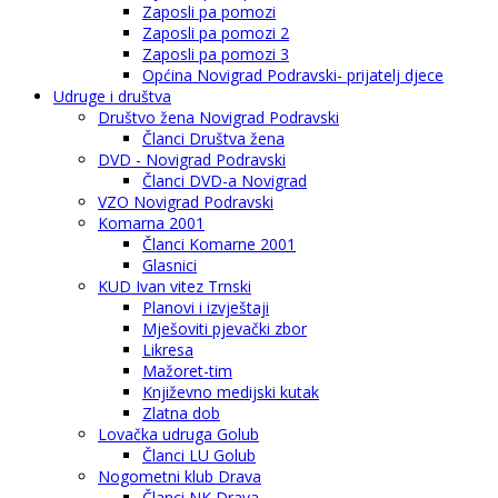
Zaposli pa pomozi
Zaposli pa pomozi 2
Zaposli pa pomozi 3
Općina Novigrad Podravski- prijatelj djece
Udruge i društva
Društvo žena Novigrad Podravski
Članci Društva žena
DVD - Novigrad Podravski
Članci DVD-a Novigrad
VZO Novigrad Podravski
Komarna 2001
Članci Komarne 2001
Glasnici
KUD Ivan vitez Trnski
Planovi i izvještaji
Mješoviti pjevački zbor
Likresa
Mažoret-tim
Književno medijski kutak
Zlatna dob
Lovačka udruga Golub
Članci LU Golub
Nogometni klub Drava
Članci NK Drava