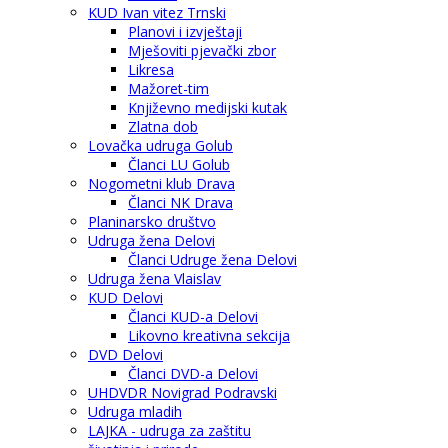
KUD Ivan vitez Trnski
Planovi i izvještaji
Mješoviti pjevački zbor
Likresa
Mažoret-tim
Književno medijski kutak
Zlatna dob
Lovačka udruga Golub
Članci LU Golub
Nogometni klub Drava
Članci NK Drava
Planinarsko društvo
Udruga žena Delovi
Članci Udruge žena Delovi
Udruga žena Vlaislav
KUD Delovi
Članci KUD-a Delovi
Likovno kreativna sekcija
DVD Delovi
Članci DVD-a Delovi
UHDVDR Novigrad Podravski
Udruga mladih
LAJKA - udruga za zaštitu