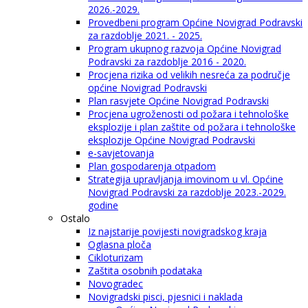
2026.-2029.
Provedbeni program Općine Novigrad Podravski
za razdoblje 2021. - 2025.
Program ukupnog razvoja Općine Novigrad
Podravski za razdoblje 2016 - 2020.
Procjena rizika od velikih nesreća za područje
općine Novigrad Podravski
Plan rasvjete Općine Novigrad Podravski
Procjena ugroženosti od požara i tehnološke
eksplozije i plan zaštite od požara i tehnološke
eksplozije Općine Novigrad Podravski
e-savjetovanja
Plan gospodarenja otpadom
Strategija upravljanja imovinom u vl. Općine
Novigrad Podravski za razdoblje 2023.-2029.
godine
Ostalo
Iz najstarije povijesti novigradskog kraja
Oglasna ploča
Cikloturizam
Zaštita osobnih podataka
Novogradec
Novigradski pisci, pjesnici i naklada