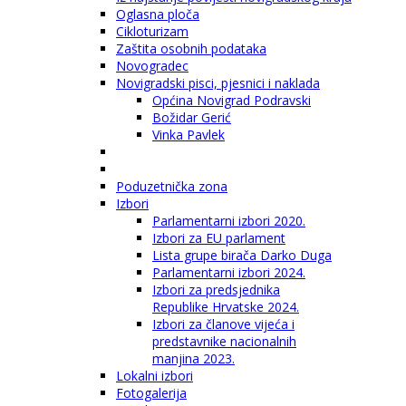
Oglasna ploča
Cikloturizam
Zaštita osobnih podataka
Novogradec
Novigradski pisci, pjesnici i naklada
Općina Novigrad Podravski
Božidar Gerić
Vinka Pavlek
Poduzetnička zona
Izbori
Parlamentarni izbori 2020.
Izbori za EU parlament
Lista grupe birača Darko Duga
Parlamentarni izbori 2024.
Izbori za predsjednika
Republike Hrvatske 2024.
Izbori za članove vijeća i
predstavnike nacionalnih
manjina 2023.
Lokalni izbori
Fotogalerija