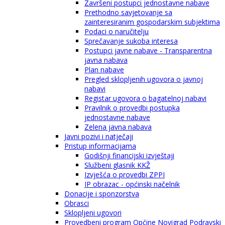
Završeni postupci jednostavne nabave
Prethodno savjetovanje sa
zainteresiranim gospodarskim subjektima
Podaci o naručitelju
Sprečavanje sukoba interesa
Postupci javne nabave - Transparentna
javna nabava
Plan nabave
Pregled sklopljenih ugovora o javnoj
nabavi
Registar ugovora o bagatelnoj nabavi
Pravilnik o provedbi postupka
jednostavne nabave
Zelena javna nabava
Javni pozivi i natječaji
Pristup informacijama
Godišnji financijski izvještaji
Službeni glasnik KKŽ
Izvješća o provedbi ZPPI
IP obrazac - općinski načelnik
Donacije i sponzorstva
Obrasci
Sklopljeni ugovori
Provedbeni program Općine Novigrad Podravski