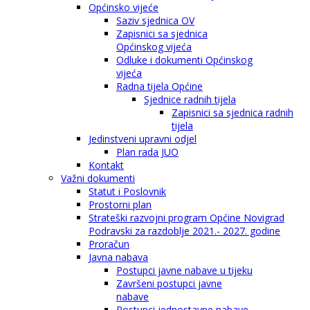
Općinsko vijeće
Saziv sjednica OV
Zapisnici sa sjednica
Općinskog vijeća
Odluke i dokumenti Općinskog
vijeća
Radna tijela Općine
Sjednice radnih tijela
Zapisnici sa sjednica radnih
tijela
Jedinstveni upravni odjel
Plan rada JUO
Kontakt
Važni dokumenti
Statut i Poslovnik
Prostorni plan
Strateški razvojni program Općine Novigrad
Podravski za razdoblje 2021.- 2027. godine
Proračun
Javna nabava
Postupci javne nabave u tijeku
Završeni postupci javne
nabave
Postupci jednostavne nabave