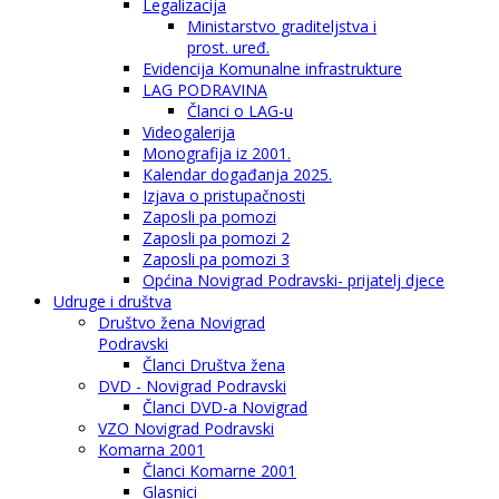
Legalizacija
Ministarstvo graditeljstva i
prost. uređ.
Evidencija Komunalne infrastrukture
LAG PODRAVINA
Članci o LAG-u
Videogalerija
Monografija iz 2001.
Kalendar događanja 2025.
Izjava o pristupačnosti
Zaposli pa pomozi
Zaposli pa pomozi 2
Zaposli pa pomozi 3
Općina Novigrad Podravski- prijatelj djece
Udruge i društva
Društvo žena Novigrad
Podravski
Članci Društva žena
DVD - Novigrad Podravski
Članci DVD-a Novigrad
VZO Novigrad Podravski
Komarna 2001
Članci Komarne 2001
Glasnici