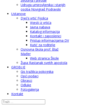
životinja i prirode
Udruga umirovljenika i starijih
osoba Novigrad Podravski
Ustanove
Dječji vrtić Fijolica
Vijesti iz vrtića
Javna nabava
Katalog informacija
Kontakt i zaposlenici
Pristup informacijama DV
Kutić za roditelje
Osnovna škola prof. Blaž
Mađer
Web stranica Škole
Župa Rastanak svetih apostola
GROBLJE
Gis tražilica pokojnika
Opći podaci
Obrasci
Odluke
Fotogalerija
Kontakt