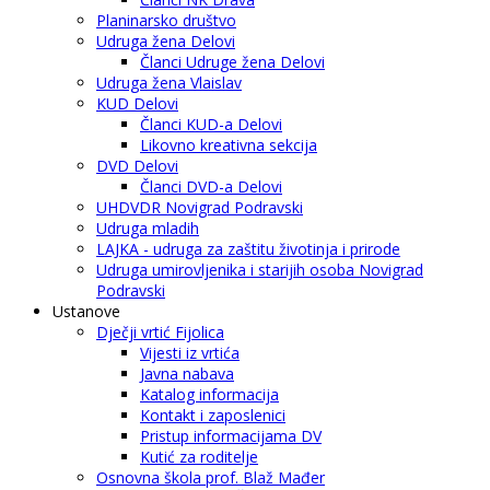
Planinarsko društvo
Udruga žena Delovi
Članci Udruge žena Delovi
Udruga žena Vlaislav
KUD Delovi
Članci KUD-a Delovi
Likovno kreativna sekcija
DVD Delovi
Članci DVD-a Delovi
UHDVDR Novigrad Podravski
Udruga mladih
LAJKA - udruga za zaštitu životinja i prirode
Udruga umirovljenika i starijih osoba Novigrad
Podravski
Ustanove
Dječji vrtić Fijolica
Vijesti iz vrtića
Javna nabava
Katalog informacija
Kontakt i zaposlenici
Pristup informacijama DV
Kutić za roditelje
Osnovna škola prof. Blaž Mađer