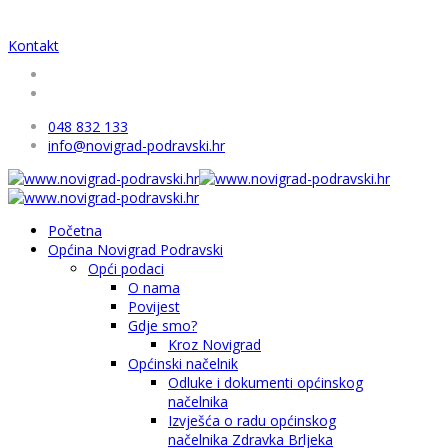
Kontakt
048 832 133
info@novigrad-podravski.hr
Početna
Općina Novigrad Podravski
Opći podaci
O nama
Povijest
Gdje smo?
Kroz Novigrad
Općinski načelnik
Odluke i dokumenti općinskog
načelnika
Izvješća o radu općinskog
načelnika Zdravka Brljeka