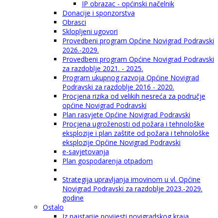
IP obrazac - općinski načelnik
Donacije i sponzorstva
Obrasci
Sklopljeni ugovori
Provedbeni program Općine Novigrad Podravski
2026.-2029.
Provedbeni program Općine Novigrad Podravski
za razdoblje 2021. - 2025.
Program ukupnog razvoja Općine Novigrad
Podravski za razdoblje 2016 - 2020.
Procjena rizika od velikih nesreća za područje
općine Novigrad Podravski
Plan rasvjete Općine Novigrad Podravski
Procjena ugroženosti od požara i tehnološke
eksplozije i plan zaštite od požara i tehnološke
eksplozije Općine Novigrad Podravski
e-savjetovanja
Plan gospodarenja otpadom
Strategija upravljanja imovinom u vl. Općine
Novigrad Podravski za razdoblje 2023.-2029.
godine
Ostalo
Iz najstarije povijesti novigradskog kraja