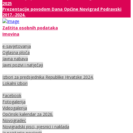
2025
Prezentacije povodom Dana Općine Novigrad Podravski
2017.-2024.
Zaštita osobnih podataka
Imovina
e-savjetovanja
Oglasna ploča
Javna nabava
Javni pozivi i natječaji
Izbori za predsjednika Republike Hrvatske 2024.
Lokalni izbori
Facebook
Fotogalerija
Videogalerija
Općinski kalendar za 2026.
Novogradec
Novigradski pisci, pjesnici i naklada
Iz najstarije povijesti