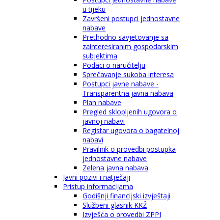
u tijeku
Završeni postupci jednostavne
nabave
Prethodno savjetovanje sa
zainteresiranim gospodarskim
subjektima
Podaci o naručitelju
Sprečavanje sukoba interesa
Postupci javne nabave -
Transparentna javna nabava
Plan nabave
Pregled sklopljenih ugovora o
javnoj nabavi
Registar ugovora o bagatelnoj
nabavi
Pravilnik o provedbi postupka
jednostavne nabave
Zelena javna nabava
Javni pozivi i natječaji
Pristup informacijama
Godišnji financijski izvještaji
Službeni glasnik KKŽ
Izvješća o provedbi ZPPI