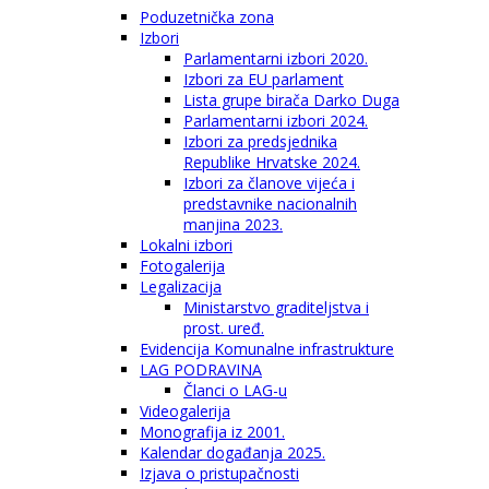
Poduzetnička zona
Izbori
Parlamentarni izbori 2020.
Izbori za EU parlament
Lista grupe birača Darko Duga
Parlamentarni izbori 2024.
Izbori za predsjednika
Republike Hrvatske 2024.
Izbori za članove vijeća i
predstavnike nacionalnih
manjina 2023.
Lokalni izbori
Fotogalerija
Legalizacija
Ministarstvo graditeljstva i
prost. uređ.
Evidencija Komunalne infrastrukture
LAG PODRAVINA
Članci o LAG-u
Videogalerija
Monografija iz 2001.
Kalendar događanja 2025.
Izjava o pristupačnosti