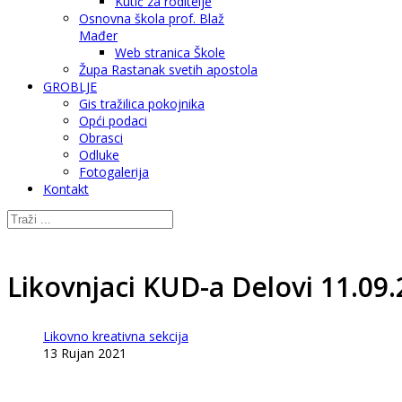
Kutić za roditelje
Osnovna škola prof. Blaž
Mađer
Web stranica Škole
Župa Rastanak svetih apostola
GROBLJE
Gis tražilica pokojnika
Opći podaci
Obrasci
Odluke
Fotogalerija
Kontakt
Likovnjaci KUD-a Delovi 11.09
Likovno kreativna sekcija
13 Rujan 2021