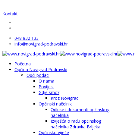
Kontakt
048 832 133
info@novigrad-podravski.hr
Početna
Općina Novigrad Podravski
Opći podaci
O nama
Povijest
Gdje smo?
Kroz Novigrad
Općinski načelnik
Odluke i dokumenti općinskog
načelnika
Izvješća o radu općinskog
načelnika Zdravka Brljeka
Općinsko vijeće