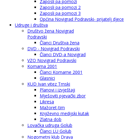
Zaposli pa pomozi
Zaposli pa pomozi 2
Zaposli pa pomozi 3
Općina Novigrad Podravski- prijatelj djece
Udruge i društva
Društvo žena Novigrad
Podravski
Članci Društva žena
DVD - Novigrad Podravski
Članci DVD-a Novigrad
VZO Novigrad Podravski
Komarna 2001
Članci Komarne 2001
Glasnici
KUD Ivan vitez Trnski
Planovi i izvještaji
Mješoviti pjevački zbor
Likresa
Mažoret-tim
Književno medijski kutak
Zlatna dob
Lovačka udruga Golub
Članci LU Golub
Nogometni klub Drava