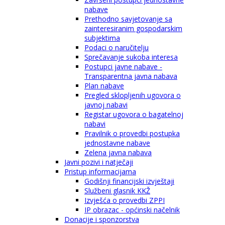
nabave
Prethodno savjetovanje sa
zainteresiranim gospodarskim
subjektima
Podaci o naručitelju
Sprečavanje sukoba interesa
Postupci javne nabave -
Transparentna javna nabava
Plan nabave
Pregled sklopljenih ugovora o
javnoj nabavi
Registar ugovora o bagatelnoj
nabavi
Pravilnik o provedbi postupka
jednostavne nabave
Zelena javna nabava
Javni pozivi i natječaji
Pristup informacijama
Godišnji financijski izvještaji
Službeni glasnik KKŽ
Izvješća o provedbi ZPPI
IP obrazac - općinski načelnik
Donacije i sponzorstva