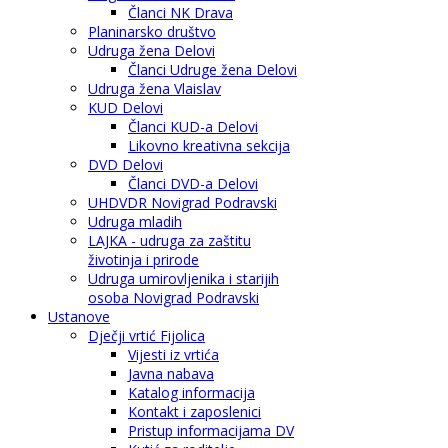
Članci NK Drava
Planinarsko društvo
Udruga žena Delovi
Članci Udruge žena Delovi
Udruga žena Vlaislav
KUD Delovi
Članci KUD-a Delovi
Likovno kreativna sekcija
DVD Delovi
Članci DVD-a Delovi
UHDVDR Novigrad Podravski
Udruga mladih
LAJKA - udruga za zaštitu
životinja i prirode
Udruga umirovljenika i starijih
osoba Novigrad Podravski
Ustanove
Dječji vrtić Fijolica
Vijesti iz vrtića
Javna nabava
Katalog informacija
Kontakt i zaposlenici
Pristup informacijama DV