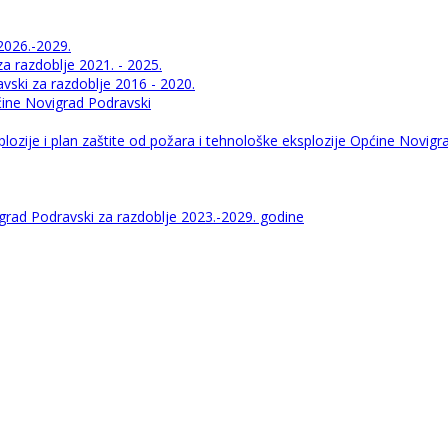
2026.-2029.
 razdoblje 2021. - 2025.
ski za razdoblje 2016 - 2020.
pćine Novigrad Podravski
lozije i plan zaštite od požara i tehnološke eksplozije Općine Novigr
igrad Podravski za razdoblje 2023.-2029. godine