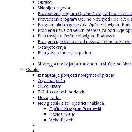
Obrasci
Sklopljeni ugovori
Provedbeni program Općine Novigrad Podravski 
Provedbeni program Općine Novigrad Podravski za
Program ukupnog razvoja Općine Novigrad Podrav
Procjena rizika od velikih nesreća za područje o
Plan rasvjete Općine Novigrad Podravski
Procjena ugroženosti od požara i tehnološke eksp
e-savjetovanja
Plan gospodarenja otpadom
Strategija upravljanja imovinom u vl. Općine Nov
Ostalo
Iz najstarije povijesti novigradskog kraja
Oglasna ploča
Cikloturizam
Zaštita osobnih podataka
Novogradec
Novigradski pisci, pjesnici i naklada
Općina Novigrad Podravski
Božidar Gerić
Vinka Pavlek