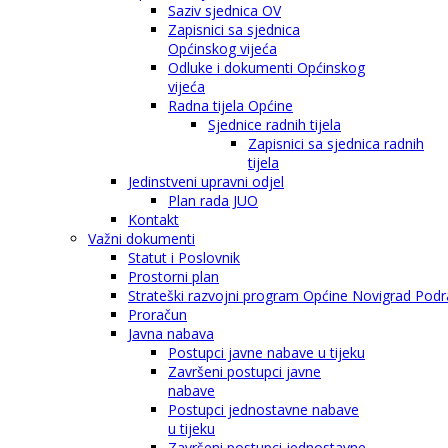
Saziv sjednica OV
Zapisnici sa sjednica
Općinskog vijeća
Odluke i dokumenti Općinskog
vijeća
Radna tijela Općine
Sjednice radnih tijela
Zapisnici sa sjednica radnih
tijela
Jedinstveni upravni odjel
Plan rada JUO
Kontakt
Važni dokumenti
Statut i Poslovnik
Prostorni plan
Strateški razvojni program Općine Novigrad Podra
Proračun
Javna nabava
Postupci javne nabave u tijeku
Završeni postupci javne
nabave
Postupci jednostavne nabave
u tijeku
Završeni postupci jednostavne