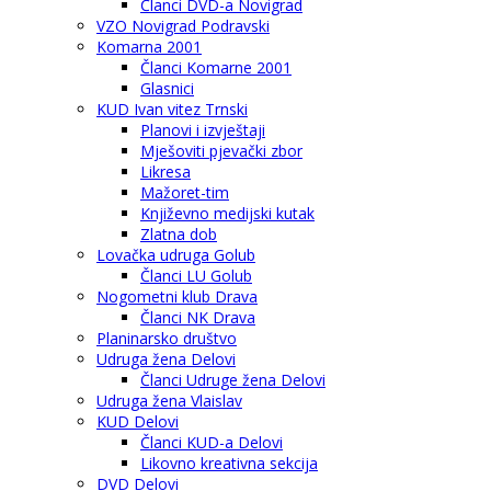
Članci DVD-a Novigrad
VZO Novigrad Podravski
Komarna 2001
Članci Komarne 2001
Glasnici
KUD Ivan vitez Trnski
Planovi i izvještaji
Mješoviti pjevački zbor
Likresa
Mažoret-tim
Književno medijski kutak
Zlatna dob
Lovačka udruga Golub
Članci LU Golub
Nogometni klub Drava
Članci NK Drava
Planinarsko društvo
Udruga žena Delovi
Članci Udruge žena Delovi
Udruga žena Vlaislav
KUD Delovi
Članci KUD-a Delovi
Likovno kreativna sekcija
DVD Delovi