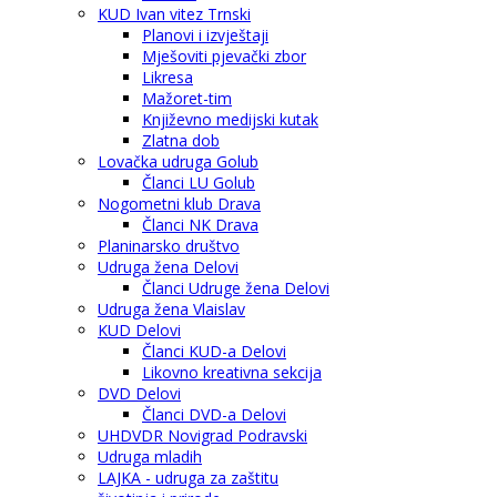
KUD Ivan vitez Trnski
Planovi i izvještaji
Mješoviti pjevački zbor
Likresa
Mažoret-tim
Književno medijski kutak
Zlatna dob
Lovačka udruga Golub
Članci LU Golub
Nogometni klub Drava
Članci NK Drava
Planinarsko društvo
Udruga žena Delovi
Članci Udruge žena Delovi
Udruga žena Vlaislav
KUD Delovi
Članci KUD-a Delovi
Likovno kreativna sekcija
DVD Delovi
Članci DVD-a Delovi
UHDVDR Novigrad Podravski
Udruga mladih
LAJKA - udruga za zaštitu