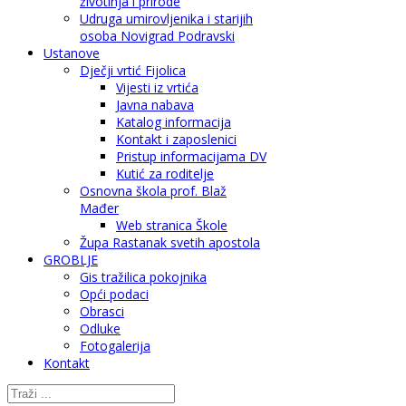
životinja i prirode
Udruga umirovljenika i starijih
osoba Novigrad Podravski
Ustanove
Dječji vrtić Fijolica
Vijesti iz vrtića
Javna nabava
Katalog informacija
Kontakt i zaposlenici
Pristup informacijama DV
Kutić za roditelje
Osnovna škola prof. Blaž
Mađer
Web stranica Škole
Župa Rastanak svetih apostola
GROBLJE
Gis tražilica pokojnika
Opći podaci
Obrasci
Odluke
Fotogalerija
Kontakt