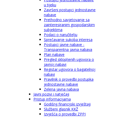
u tijeku
Završeni postupci jednostavne
nabave
Prethodno savjetovanje sa
zainteresiranim gospodarskim
subjektima
Podaci o naručitelju
Sprečavanje sukoba interesa
Postupci javne nabave -
Transparentna javna nabava
Plan nabave
Pregled sklopljenih ugovora o
javnoj nabavi
Registar ugovora o bagatelnoj
nabavi
Pravilnik o provedbi postupka
jednostavne nabave
Zelena javna nabava
Javni pozivi i natječaji
Pristup informacijama
Godišnji financijski izvještaji
Službeni glasnik KKŽ
Izvješća o provedbi ZPPI