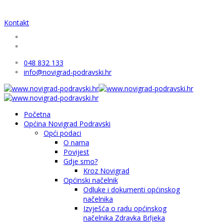
Kontakt
048 832 133
info@novigrad-podravski.hr
Početna
Općina Novigrad Podravski
Opći podaci
O nama
Povijest
Gdje smo?
Kroz Novigrad
Općinski načelnik
Odluke i dokumenti općinskog
načelnika
Izvješća o radu općinskog
načelnika Zdravka Brljeka