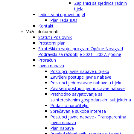
Zapisnici sa sjednica radnih
tijela
Jedinstveni upravni odjel
Plan rada JUO
Kontakt
Važni dokumenti
Statut i Poslovnik
Prostorni plan
Strateški razvojni program Općine Novigrad
Podravski za razdoblje 2021.- 2027. godine
Proračun
Javna nabava
Postupci javne nabave u tijeku
Završeni postupci javne nabave
Postupci jednostavne nabave u tijeku
Završeni postupci jednostavne nabave
Prethodno savjetovanje sa
zainteresiranim gospodarskim subjektima
Podaci o naručitelju
Sprečavanje sukoba interesa
Postupci javne nabave - Transparentna
javna nabava
Plan nabave
Pregled sklopljenih ugovora o javnoj