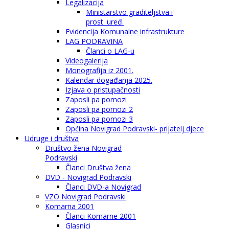
Legalizacija
Ministarstvo graditeljstva i
prost. uređ.
Evidencija Komunalne infrastrukture
LAG PODRAVINA
Članci o LAG-u
Videogalerija
Monografija iz 2001.
Kalendar događanja 2025.
Izjava o pristupačnosti
Zaposli pa pomozi
Zaposli pa pomozi 2
Zaposli pa pomozi 3
Općina Novigrad Podravski- prijatelj djece
Udruge i društva
Društvo žena Novigrad
Podravski
Članci Društva žena
DVD - Novigrad Podravski
Članci DVD-a Novigrad
VZO Novigrad Podravski
Komarna 2001
Članci Komarne 2001
Glasnici