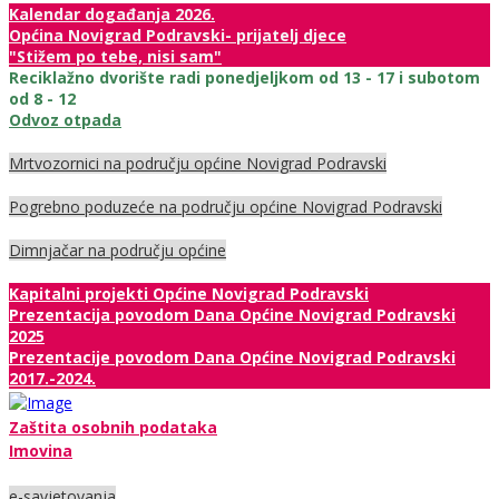
Kalendar događanja 2026.
Općina Novigrad Podravski- prijatelj djece
"Stižem po tebe, nisi sam"
Reciklažno dvorište radi ponedjeljkom od 13 - 17 i subotom
od 8 - 12
Odvoz otpada
Mrtvozornici na području općine Novigrad Podravski
Pogrebno poduzeće na području općine Novigrad Podravski
Dimnjačar na području općine
Kapitalni projekti Općine Novigrad Podravski
Prezentacija povodom Dana Općine Novigrad Podravski
2025
Prezentacije povodom Dana Općine Novigrad Podravski
2017.-2024.
Zaštita osobnih podataka
Imovina
e-savjetovanja