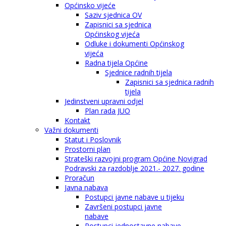
Općinsko vijeće
Saziv sjednica OV
Zapisnici sa sjednica
Općinskog vijeća
Odluke i dokumenti Općinskog
vijeća
Radna tijela Općine
Sjednice radnih tijela
Zapisnici sa sjednica radnih
tijela
Jedinstveni upravni odjel
Plan rada JUO
Kontakt
Važni dokumenti
Statut i Poslovnik
Prostorni plan
Strateški razvojni program Općine Novigrad
Podravski za razdoblje 2021.- 2027. godine
Proračun
Javna nabava
Postupci javne nabave u tijeku
Završeni postupci javne
nabave
Postupci jednostavne nabave