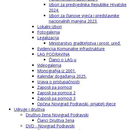
Izbori za predsjednika Republike Hrvatske
2024.
Izbori za članove vijeća i predstavnike
nacionalnih manjina 2023.
Lokalni izbori
Fotogalerija
Legalizacija
Ministarstvo graditeljstva i prost. uređ.
Evidencija Komunalne infrastrukture
LAG PODRAVINA
Članci o LAG-u
Videogalerija
Monografija iz 2001.
Kalendar događanja 2025.
Izjava o pristupačnosti
Zaposli pa pomozi
Zaposli pa pomozi 2
Zaposli pa pomozi 3
Općina Novigrad Podravski- prijatelj djece
Udruge i društva
Društvo žena Novigrad Podravski
Članci Društva žena
DVD - Novigrad Podravski