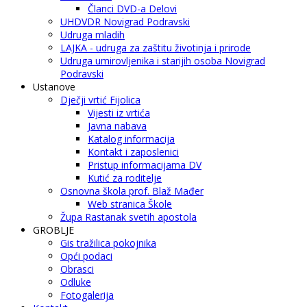
Članci DVD-a Delovi
UHDVDR Novigrad Podravski
Udruga mladih
LAJKA - udruga za zaštitu životinja i prirode
Udruga umirovljenika i starijih osoba Novigrad
Podravski
Ustanove
Dječji vrtić Fijolica
Vijesti iz vrtića
Javna nabava
Katalog informacija
Kontakt i zaposlenici
Pristup informacijama DV
Kutić za roditelje
Osnovna škola prof. Blaž Mađer
Web stranica Škole
Župa Rastanak svetih apostola
GROBLJE
Gis tražilica pokojnika
Opći podaci
Obrasci
Odluke
Fotogalerija