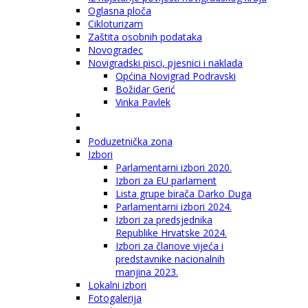
Oglasna ploča
Cikloturizam
Zaštita osobnih podataka
Novogradec
Novigradski pisci, pjesnici i naklada
Općina Novigrad Podravski
Božidar Gerić
Vinka Pavlek
Poduzetnička zona
Izbori
Parlamentarni izbori 2020.
Izbori za EU parlament
Lista grupe birača Darko Duga
Parlamentarni izbori 2024.
Izbori za predsjednika
Republike Hrvatske 2024.
Izbori za članove vijeća i
predstavnike nacionalnih
manjina 2023.
Lokalni izbori
Fotogalerija