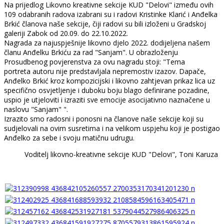
Na prijedlog Likovno kreativne sekcije KUD "Delovi" između ovih
109 odabranih radova izabrani su i radovi Kristinke Klarić i Anđelka
Brkić članova naše sekcije, čiji radovi su bili izloženi u Gradskoj
galeriji Zabok od 20.09. do 22.10.2022.
Nagrada za najuspješnije likovno djelo 2022. dodijeljena našem
članu Anđelku Brkiću za rad "Sanjam". U obrazloženju
Prosudbenog povjerenstva za ovu nagradu stoji: "Tema
portreta autoru nije predstavljala nepremostiv izazov. Dapače,
Anđelko Brkić kroz kompozicijski i likovno zahtjevan prikaz lica uz
specifično osvjetljenje i duboku boju blago definirane pozadine,
uspio je utjeloviti i izraziti sve emocije asocijativno naznačene u
naslovu "Sanjam" ".
Izrazito smo radosni i ponosni na članove naše sekcije koji su
sudjelovali na ovim susretima i na velikom uspjehu koji je postigao
Anđelko za sebe i svoju matičnu udrugu.
Voditelj likovno-kreativne sekcije KUD "Delovi", Toni Karuza