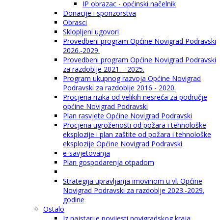
IP obrazac - općinski načelnik
Donacije i sponzorstva
Obrasci
Sklopljeni ugovori
Provedbeni program Općine Novigrad Podravski
2026.-2029.
Provedbeni program Općine Novigrad Podravski
za razdoblje 2021. - 2025.
Program ukupnog razvoja Općine Novigrad
Podravski za razdoblje 2016 - 2020.
Procjena rizika od velikih nesreća za područje
općine Novigrad Podravski
Plan rasvjete Općine Novigrad Podravski
Procjena ugroženosti od požara i tehnološke
eksplozije i plan zaštite od požara i tehnološke
eksplozije Općine Novigrad Podravski
e-savjetovanja
Plan gospodarenja otpadom
Strategija upravljanja imovinom u vl. Općine
Novigrad Podravski za razdoblje 2023.-2029.
godine
Ostalo
Iz najstarije povijesti novigradskog kraja