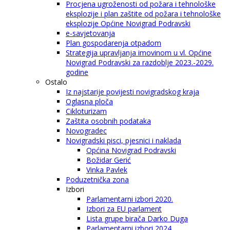
Procjena ugroženosti od požara i tehnološke
eksplozije i plan zaštite od požara i tehnološke
eksplozije Općine Novigrad Podravski
e-savjetovanja
Plan gospodarenja otpadom
Strategija upravljanja imovinom u vl. Općine
Novigrad Podravski za razdoblje 2023.-2029.
godine
Ostalo
Iz najstarije povijesti novigradskog kraja
Oglasna ploča
Cikloturizam
Zaštita osobnih podataka
Novogradec
Novigradski pisci, pjesnici i naklada
Općina Novigrad Podravski
Božidar Gerić
Vinka Pavlek
Poduzetnička zona
Izbori
Parlamentarni izbori 2020.
Izbori za EU parlament
Lista grupe birača Darko Duga
Parlamentarni izbori 2024.