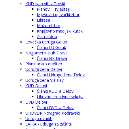
KUD Ivan vitez Trnski
Planovi i izvještaji
Mješoviti pjevački zbor
Likresa
Mažoret-tim
Književno medijski kutak
Zlatna dob
Lovačka udruga Golub
Članci LU Golub
Nogometni klub Drava
Članci NK Drava
Planinarsko društvo
Udruga žena Delovi
Članci Udruge žena Delovi
Udruga žena Vlaislav
KUD Delovi
Članci KUD-a Delovi
Likovno kreativna sekcija
DVD Delovi
Članci DVD-a Delovi
UHDVDR Novigrad Podravski
Udruga mladih
LAJKA - udruga za zaštitu