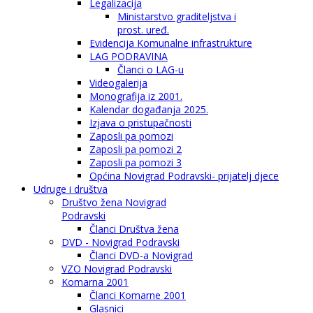
Legalizacija
Ministarstvo graditeljstva i
prost. uređ.
Evidencija Komunalne infrastrukture
LAG PODRAVINA
Članci o LAG-u
Videogalerija
Monografija iz 2001.
Kalendar događanja 2025.
Izjava o pristupačnosti
Zaposli pa pomozi
Zaposli pa pomozi 2
Zaposli pa pomozi 3
Općina Novigrad Podravski- prijatelj djece
Udruge i društva
Društvo žena Novigrad
Podravski
Članci Društva žena
DVD - Novigrad Podravski
Članci DVD-a Novigrad
VZO Novigrad Podravski
Komarna 2001
Članci Komarne 2001
Glasnici