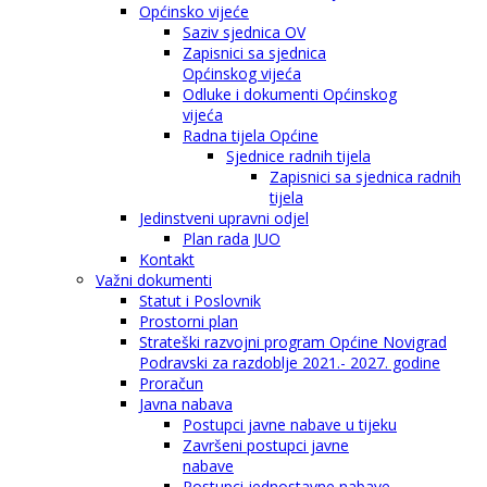
Općinsko vijeće
Saziv sjednica OV
Zapisnici sa sjednica
Općinskog vijeća
Odluke i dokumenti Općinskog
vijeća
Radna tijela Općine
Sjednice radnih tijela
Zapisnici sa sjednica radnih
tijela
Jedinstveni upravni odjel
Plan rada JUO
Kontakt
Važni dokumenti
Statut i Poslovnik
Prostorni plan
Strateški razvojni program Općine Novigrad
Podravski za razdoblje 2021.- 2027. godine
Proračun
Javna nabava
Postupci javne nabave u tijeku
Završeni postupci javne
nabave
Postupci jednostavne nabave