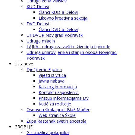
Udruga žena Vlaislav
KUD Delovi
Članci KUD-a Delovi
Likovno kreativna sekcija
DVD Delovi
Članci DVD-a Delovi
UHDVDR Novigrad Podravski
Udruga mladih
LAJKA - udruga za zaštitu životinja i prirode
Udruga umirovljenika i starijih osoba Novigrad
Podravski
Ustanove
Dječji vrtić Fijolica
Vijesti iz vrtića
Javna nabava
Katalog informacija
Kontakt i zaposlenici
Pristup informacijama DV
Kutić za roditelje
Osnovna škola prof. Blaž Mađer
Web stranica Škole
Župa Rastanak svetih apostola
GROBLJE
Gis tražilica pokojnika