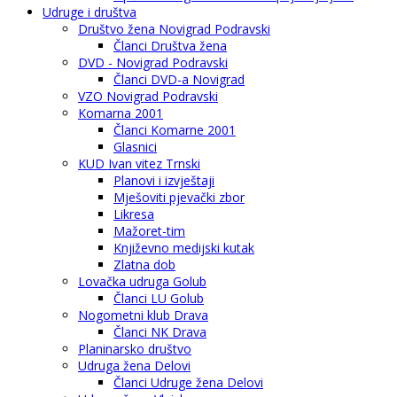
Udruge i društva
Društvo žena Novigrad Podravski
Članci Društva žena
DVD - Novigrad Podravski
Članci DVD-a Novigrad
VZO Novigrad Podravski
Komarna 2001
Članci Komarne 2001
Glasnici
KUD Ivan vitez Trnski
Planovi i izvještaji
Mješoviti pjevački zbor
Likresa
Mažoret-tim
Književno medijski kutak
Zlatna dob
Lovačka udruga Golub
Članci LU Golub
Nogometni klub Drava
Članci NK Drava
Planinarsko društvo
Udruga žena Delovi
Članci Udruge žena Delovi