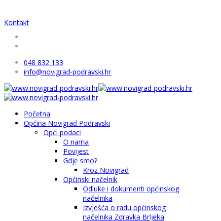
Kontakt
048 832 133
info@novigrad-podravski.hr
Početna
Općina Novigrad Podravski
Opći podaci
O nama
Povijest
Gdje smo?
Kroz Novigrad
Općinski načelnik
Odluke i dokumenti općinskog
načelnika
Izvješća o radu općinskog
načelnika Zdravka Brljeka