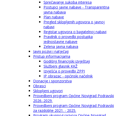
Sprečavanje sukoba interesa
Postupci javne nabave - Transparentna
javna nabava
Plan nabave
Pregled sklopljenih ugovora o javnoj
nabavi
Registar ugovora o bagatelnoj nabavi
Pravilnik o provedbi postupka
jednostavne nabave
Zelena javna nabava
Javni pozivi i natječaji
Pristup informacijama
Godišnji financijski izvještaji
Službeni glasnik KKŽ
Izvješća o provedbi ZPPI
IP obrazac - općinski načelnik
Donacije i sponzorstva
Obrasci
Sklopljeni ugovori
Provedbeni program Općine Novigrad Podravski
2026.-2029.
Provedbeni program Općine Novigrad Podravski
za razdoblje 2021. - 2025.
Program ukupnog razvoja Općine Novigrad