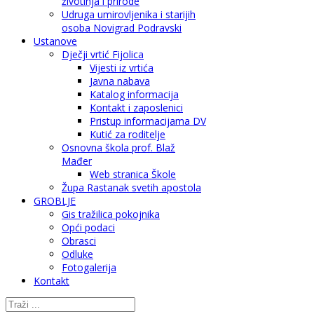
životinja i prirode
Udruga umirovljenika i starijih
osoba Novigrad Podravski
Ustanove
Dječji vrtić Fijolica
Vijesti iz vrtića
Javna nabava
Katalog informacija
Kontakt i zaposlenici
Pristup informacijama DV
Kutić za roditelje
Osnovna škola prof. Blaž
Mađer
Web stranica Škole
Župa Rastanak svetih apostola
GROBLJE
Gis tražilica pokojnika
Opći podaci
Obrasci
Odluke
Fotogalerija
Kontakt