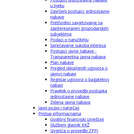
u tijeku
Završeni postupci jednostavne
nabave
Prethodno savjetovanje sa
zainteresiranim gospodarskim
subjektima
Podaci o naručitelju
Sprečavanje sukoba interesa
Postupci javne nabave -
Transparentna javna nabava
Plan nabave
Pregled sklopljenih ugovora o
javnoj nabavi
Registar ugovora o bagatelnoj
nabavi
Pravilnik o provedbi postupka
jednostavne nabave
Zelena javna nabava
Javni pozivi i natječaji
Pristup informacijama
Godišnji financijski izvještaji
Službeni glasnik KKŽ
Izvješća o provedbi ZPPI