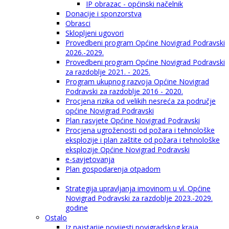
IP obrazac - općinski načelnik
Donacije i sponzorstva
Obrasci
Sklopljeni ugovori
Provedbeni program Općine Novigrad Podravski
2026.-2029.
Provedbeni program Općine Novigrad Podravski
za razdoblje 2021. - 2025.
Program ukupnog razvoja Općine Novigrad
Podravski za razdoblje 2016 - 2020.
Procjena rizika od velikih nesreća za područje
općine Novigrad Podravski
Plan rasvjete Općine Novigrad Podravski
Procjena ugroženosti od požara i tehnološke
eksplozije i plan zaštite od požara i tehnološke
eksplozije Općine Novigrad Podravski
e-savjetovanja
Plan gospodarenja otpadom
Strategija upravljanja imovinom u vl. Općine
Novigrad Podravski za razdoblje 2023.-2029.
godine
Ostalo
Iz najstarije povijesti novigradskog kraja