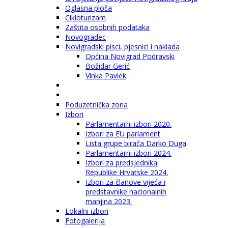
Oglasna ploča
Cikloturizam
Zaštita osobnih podataka
Novogradec
Novigradski pisci, pjesnici i naklada
Općina Novigrad Podravski
Božidar Gerić
Vinka Pavlek
Poduzetnička zona
Izbori
Parlamentarni izbori 2020.
Izbori za EU parlament
Lista grupe birača Darko Duga
Parlamentarni izbori 2024.
Izbori za predsjednika
Republike Hrvatske 2024.
Izbori za članove vijeća i
predstavnike nacionalnih
manjina 2023.
Lokalni izbori
Fotogalerija