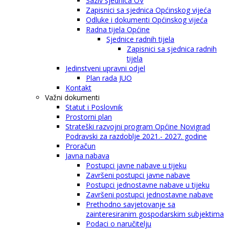
Saziv sjednica OV
Zapisnici sa sjednica Općinskog vijeća
Odluke i dokumenti Općinskog vijeća
Radna tijela Općine
Sjednice radnih tijela
Zapisnici sa sjednica radnih
tijela
Jedinstveni upravni odjel
Plan rada JUO
Kontakt
Važni dokumenti
Statut i Poslovnik
Prostorni plan
Strateški razvojni program Općine Novigrad
Podravski za razdoblje 2021.- 2027. godine
Proračun
Javna nabava
Postupci javne nabave u tijeku
Završeni postupci javne nabave
Postupci jednostavne nabave u tijeku
Završeni postupci jednostavne nabave
Prethodno savjetovanje sa
zainteresiranim gospodarskim subjektima
Podaci o naručitelju