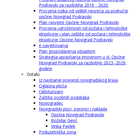
Podravski za razdoblje 2016 - 2020.
Procjena rizika od velikih nesreća za područje
općine Novigrad Podravski
Plan rasvjete Općine Novigrad Podravski
Procjena ugroženosti od požara i tehnološke
eksplozije i plan zaštite od požara i tehnološke
eksplozije Općine Novigrad Podravski
e-savjetovanja
Plan gospodarenja otpadom
Strategija upravljanja imovinom u vl. Općine
Novigrad Podravski za razdoblje 2023.-2029.
godine
Ostalo
Iz najstarije povijesti novigradskog kraja
Oglasna ploča
Cikloturizam
Zaštita osobnih podataka
Novogradec
Novigradski pisci, pjesnici i naklada
Općina Novigrad Podravski
Božidar Gerić
Vinka Pavlek
Poduzetnička zona