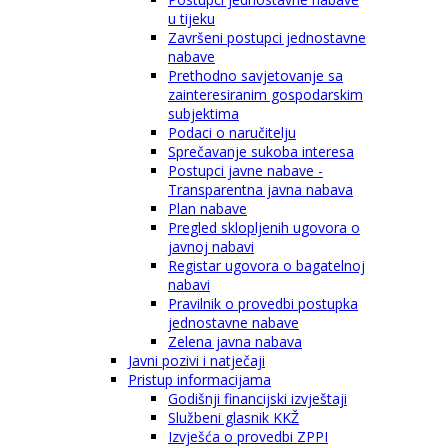
u tijeku
Završeni postupci jednostavne
nabave
Prethodno savjetovanje sa
zainteresiranim gospodarskim
subjektima
Podaci o naručitelju
Sprečavanje sukoba interesa
Postupci javne nabave -
Transparentna javna nabava
Plan nabave
Pregled sklopljenih ugovora o
javnoj nabavi
Registar ugovora o bagatelnoj
nabavi
Pravilnik o provedbi postupka
jednostavne nabave
Zelena javna nabava
Javni pozivi i natječaji
Pristup informacijama
Godišnji financijski izvještaji
Službeni glasnik KKŽ
Izvješća o provedbi ZPPI