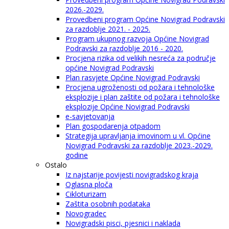
2026.-2029.
Provedbeni program Općine Novigrad Podravski
za razdoblje 2021. - 2025.
Program ukupnog razvoja Općine Novigrad
Podravski za razdoblje 2016 - 2020.
Procjena rizika od velikih nesreća za područje
općine Novigrad Podravski
Plan rasvjete Općine Novigrad Podravski
Procjena ugroženosti od požara i tehnološke
eksplozije i plan zaštite od požara i tehnološke
eksplozije Općine Novigrad Podravski
e-savjetovanja
Plan gospodarenja otpadom
Strategija upravljanja imovinom u vl. Općine
Novigrad Podravski za razdoblje 2023.-2029.
godine
Ostalo
Iz najstarije povijesti novigradskog kraja
Oglasna ploča
Cikloturizam
Zaštita osobnih podataka
Novogradec
Novigradski pisci, pjesnici i naklada