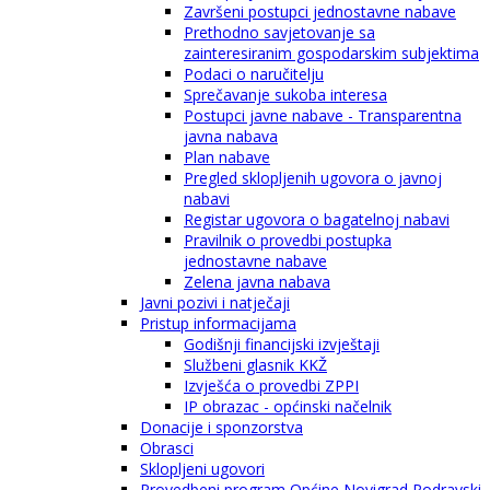
Završeni postupci jednostavne nabave
Prethodno savjetovanje sa
zainteresiranim gospodarskim subjektima
Podaci o naručitelju
Sprečavanje sukoba interesa
Postupci javne nabave - Transparentna
javna nabava
Plan nabave
Pregled sklopljenih ugovora o javnoj
nabavi
Registar ugovora o bagatelnoj nabavi
Pravilnik o provedbi postupka
jednostavne nabave
Zelena javna nabava
Javni pozivi i natječaji
Pristup informacijama
Godišnji financijski izvještaji
Službeni glasnik KKŽ
Izvješća o provedbi ZPPI
IP obrazac - općinski načelnik
Donacije i sponzorstva
Obrasci
Sklopljeni ugovori
Provedbeni program Općine Novigrad Podravski