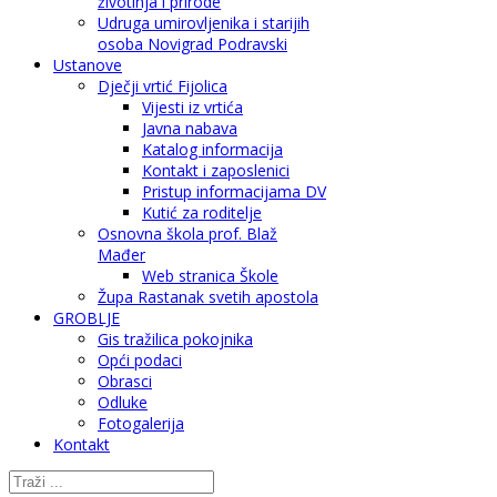
životinja i prirode
Udruga umirovljenika i starijih
osoba Novigrad Podravski
Ustanove
Dječji vrtić Fijolica
Vijesti iz vrtića
Javna nabava
Katalog informacija
Kontakt i zaposlenici
Pristup informacijama DV
Kutić za roditelje
Osnovna škola prof. Blaž
Mađer
Web stranica Škole
Župa Rastanak svetih apostola
GROBLJE
Gis tražilica pokojnika
Opći podaci
Obrasci
Odluke
Fotogalerija
Kontakt