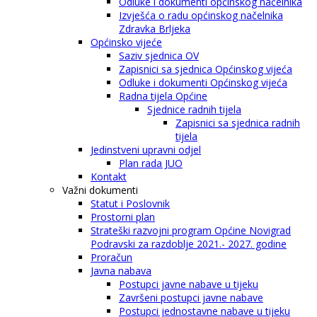
Odluke i dokumenti općinskog načelnika
Izvješća o radu općinskog načelnika
Zdravka Brljeka
Općinsko vijeće
Saziv sjednica OV
Zapisnici sa sjednica Općinskog vijeća
Odluke i dokumenti Općinskog vijeća
Radna tijela Općine
Sjednice radnih tijela
Zapisnici sa sjednica radnih
tijela
Jedinstveni upravni odjel
Plan rada JUO
Kontakt
Važni dokumenti
Statut i Poslovnik
Prostorni plan
Strateški razvojni program Općine Novigrad
Podravski za razdoblje 2021.- 2027. godine
Proračun
Javna nabava
Postupci javne nabave u tijeku
Završeni postupci javne nabave
Postupci jednostavne nabave u tijeku