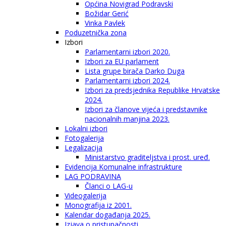
Općina Novigrad Podravski
Božidar Gerić
Vinka Pavlek
Poduzetnička zona
Izbori
Parlamentarni izbori 2020.
Izbori za EU parlament
Lista grupe birača Darko Duga
Parlamentarni izbori 2024.
Izbori za predsjednika Republike Hrvatske
2024.
Izbori za članove vijeća i predstavnike
nacionalnih manjina 2023.
Lokalni izbori
Fotogalerija
Legalizacija
Ministarstvo graditeljstva i prost. uređ.
Evidencija Komunalne infrastrukture
LAG PODRAVINA
Članci o LAG-u
Videogalerija
Monografija iz 2001.
Kalendar događanja 2025.
Izjava o pristupačnosti