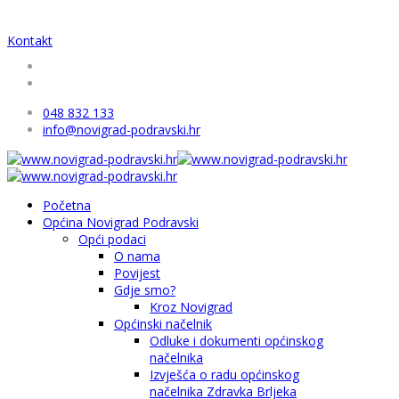
Kontakt
048 832 133
info@novigrad-podravski.hr
Početna
Općina Novigrad Podravski
Opći podaci
O nama
Povijest
Gdje smo?
Kroz Novigrad
Općinski načelnik
Odluke i dokumenti općinskog
načelnika
Izvješća o radu općinskog
načelnika Zdravka Brljeka