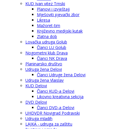
KUD Ivan vitez Trnski
Planovi i izvještaji
Mješoviti pjevački zbor
Likresa
Mažoret-tim
Književno medijski kutak
Zlatna dob
Lovačka udruga Golub
Članci LU Golub
Nogometni klub Drava
Članci NK Drava
Planinarsko društvo
Udruga žena Delovi
Članci Udruge žena Delovi
Udruga žena Vlaislav
KUD Delovi
Članci KUD-a Delovi
Likovno kreativna sekcija
DVD Delovi
Članci DVD-a Delovi
UHDVDR Novigrad Podravski
Udruga mladih
LAJKA - udruga za zaštitu