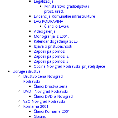
Legalizacija
Ministarstvo graditeljstva i
prost. uređ.
Evidencija Komunalne infrastrukture
LAG PODRAVINA
Članci o LAG-u
Videogalerija
Monografija iz 2001.
Kalendar događanja 2025.
Izjava o pristupačnosti
Zaposli pa pomozi
Zaposli pa pomozi 2
Zaposli pa pomozi 3
Općina Novigrad Podravski- prijatelj djece
Udruge i društva
Društvo žena Novigrad
Podravski
Članci Društva žena
DVD - Novigrad Podravski
Članci DVD-a Novigrad
VZO Novigrad Podravski
Komarna 2001
Članci Komarne 2001
Glasnici