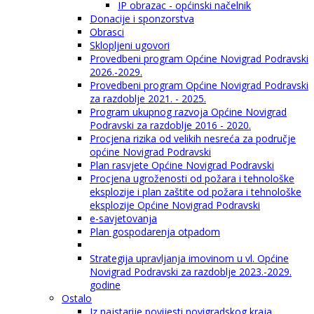
IP obrazac - općinski načelnik
Donacije i sponzorstva
Obrasci
Sklopljeni ugovori
Provedbeni program Općine Novigrad Podravski
2026.-2029.
Provedbeni program Općine Novigrad Podravski
za razdoblje 2021. - 2025.
Program ukupnog razvoja Općine Novigrad
Podravski za razdoblje 2016 - 2020.
Procjena rizika od velikih nesreća za područje
općine Novigrad Podravski
Plan rasvjete Općine Novigrad Podravski
Procjena ugroženosti od požara i tehnološke
eksplozije i plan zaštite od požara i tehnološke
eksplozije Općine Novigrad Podravski
e-savjetovanja
Plan gospodarenja otpadom
Strategija upravljanja imovinom u vl. Općine
Novigrad Podravski za razdoblje 2023.-2029.
godine
Ostalo
Iz najstarije povijesti novigradskog kraja