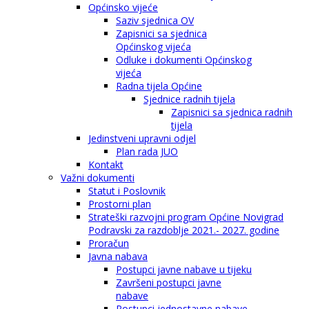
Općinsko vijeće
Saziv sjednica OV
Zapisnici sa sjednica
Općinskog vijeća
Odluke i dokumenti Općinskog
vijeća
Radna tijela Općine
Sjednice radnih tijela
Zapisnici sa sjednica radnih
tijela
Jedinstveni upravni odjel
Plan rada JUO
Kontakt
Važni dokumenti
Statut i Poslovnik
Prostorni plan
Strateški razvojni program Općine Novigrad
Podravski za razdoblje 2021.- 2027. godine
Proračun
Javna nabava
Postupci javne nabave u tijeku
Završeni postupci javne
nabave
Postupci jednostavne nabave