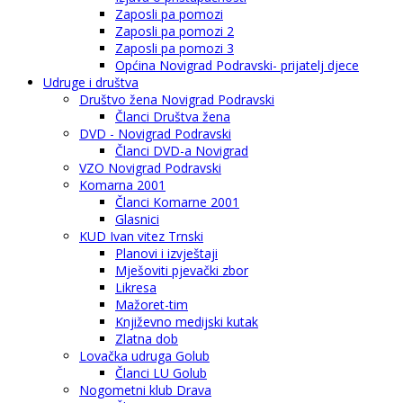
Zaposli pa pomozi
Zaposli pa pomozi 2
Zaposli pa pomozi 3
Općina Novigrad Podravski- prijatelj djece
Udruge i društva
Društvo žena Novigrad Podravski
Članci Društva žena
DVD - Novigrad Podravski
Članci DVD-a Novigrad
VZO Novigrad Podravski
Komarna 2001
Članci Komarne 2001
Glasnici
KUD Ivan vitez Trnski
Planovi i izvještaji
Mješoviti pjevački zbor
Likresa
Mažoret-tim
Književno medijski kutak
Zlatna dob
Lovačka udruga Golub
Članci LU Golub
Nogometni klub Drava