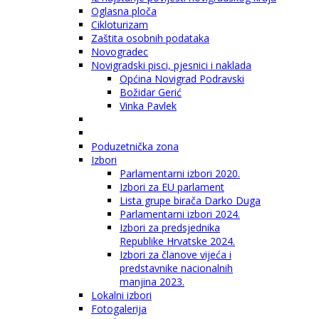
Oglasna ploča
Cikloturizam
Zaštita osobnih podataka
Novogradec
Novigradski pisci, pjesnici i naklada
Općina Novigrad Podravski
Božidar Gerić
Vinka Pavlek
Poduzetnička zona
Izbori
Parlamentarni izbori 2020.
Izbori za EU parlament
Lista grupe birača Darko Duga
Parlamentarni izbori 2024.
Izbori za predsjednika
Republike Hrvatske 2024.
Izbori za članove vijeća i
predstavnike nacionalnih
manjina 2023.
Lokalni izbori
Fotogalerija