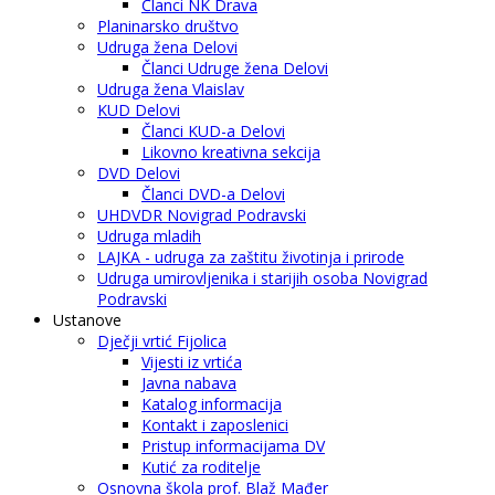
Članci NK Drava
Planinarsko društvo
Udruga žena Delovi
Članci Udruge žena Delovi
Udruga žena Vlaislav
KUD Delovi
Članci KUD-a Delovi
Likovno kreativna sekcija
DVD Delovi
Članci DVD-a Delovi
UHDVDR Novigrad Podravski
Udruga mladih
LAJKA - udruga za zaštitu životinja i prirode
Udruga umirovljenika i starijih osoba Novigrad
Podravski
Ustanove
Dječji vrtić Fijolica
Vijesti iz vrtića
Javna nabava
Katalog informacija
Kontakt i zaposlenici
Pristup informacijama DV
Kutić za roditelje
Osnovna škola prof. Blaž Mađer