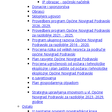
IP obrazac - općinski načelnik
Donacije i sponzorstva
Obrasci
Sklopljeni ugovori
Provedbeni program Općine Novigrad Podravski
2026.-2029.
Provedbeni program Općine Novigrad Podravski
za razdoblje 2021. - 2025.
Program ukupnog razvoja Općine Novigrad
Podravski za razdoblje 2016 - 2020.
Procjena rizika od velikih nesreća za područje
općine Novigrad Podravski
Plan rasvjete Općine Novigrad Podravski
Procjena ugroženosti od požara i tehnološke
eksplozije i plan zaštite od požara i tehnološke
eksplozije Općine Novigrad Podravski
e-savjetovanja
Plan gospodarenja otpadom
Strategija upravljanja imovinom u vl. Općine
Novigrad Podravski za razdoblje 2023.-2029.
godine
Ostalo
Iz najstarije povijesti novigradskog kraja