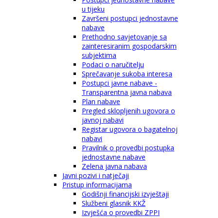
u tijeku
Završeni postupci jednostavne
nabave
Prethodno savjetovanje sa
zainteresiranim gospodarskim
subjektima
Podaci o naručitelju
Sprečavanje sukoba interesa
Postupci javne nabave -
Transparentna javna nabava
Plan nabave
Pregled sklopljenih ugovora o
javnoj nabavi
Registar ugovora o bagatelnoj
nabavi
Pravilnik o provedbi postupka
jednostavne nabave
Zelena javna nabava
Javni pozivi i natječaji
Pristup informacijama
Godišnji financijski izvještaji
Službeni glasnik KKŽ
Izvješća o provedbi ZPPI