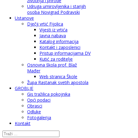
životinja i prirode
Udruga umirovljenika i starijih
osoba Novigrad Podravski
Ustanove
Dječji vrtić Fijolica
Vijesti iz vrtića
Javna nabava
Katalog informacija
Kontakt i zaposlenici
Pristup informacijama DV
Kutić za roditelje
Osnovna škola prof. Blaž
Mađer
Web stranica Škole
Župa Rastanak svetih apostola
GROBLJE
Gis tražilica pokojnika
Opći podaci
Obrasci
Odluke
Fotogalerija
Kontakt