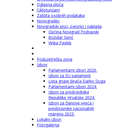
Oglasna ploča
Cikloturizam
Zaštita osobnih podataka
Novogradec
Novigradski pisci, pjesnici i naklada
Općina Novigrad Podravski
Božidar Gerić
Vinka Pavlek
Poduzetnička zona
Izbori
Parlamentarni izbori 2020.
Izbori za EU parlament
Lista grupe birača Darko Duga
Parlamentarni izbori 2024.
Izbori za predsjednika
Republike Hrvatske 2024.
Izbori za članove vijeća i
predstavnike nacionalnih
manjina 2023.
Lokalni izbori
Fotogalerija