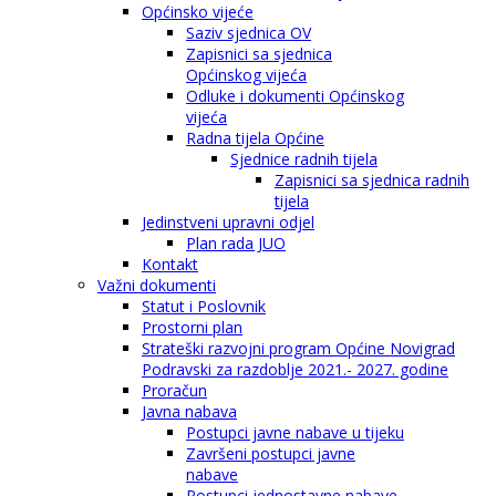
Općinsko vijeće
Saziv sjednica OV
Zapisnici sa sjednica
Općinskog vijeća
Odluke i dokumenti Općinskog
vijeća
Radna tijela Općine
Sjednice radnih tijela
Zapisnici sa sjednica radnih
tijela
Jedinstveni upravni odjel
Plan rada JUO
Kontakt
Važni dokumenti
Statut i Poslovnik
Prostorni plan
Strateški razvojni program Općine Novigrad
Podravski za razdoblje 2021.- 2027. godine
Proračun
Javna nabava
Postupci javne nabave u tijeku
Završeni postupci javne
nabave
Postupci jednostavne nabave