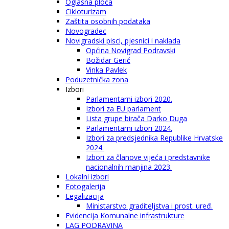
Oglasna ploča
Cikloturizam
Zaštita osobnih podataka
Novogradec
Novigradski pisci, pjesnici i naklada
Općina Novigrad Podravski
Božidar Gerić
Vinka Pavlek
Poduzetnička zona
Izbori
Parlamentarni izbori 2020.
Izbori za EU parlament
Lista grupe birača Darko Duga
Parlamentarni izbori 2024.
Izbori za predsjednika Republike Hrvatske
2024.
Izbori za članove vijeća i predstavnike
nacionalnih manjina 2023.
Lokalni izbori
Fotogalerija
Legalizacija
Ministarstvo graditeljstva i prost. uređ.
Evidencija Komunalne infrastrukture
LAG PODRAVINA