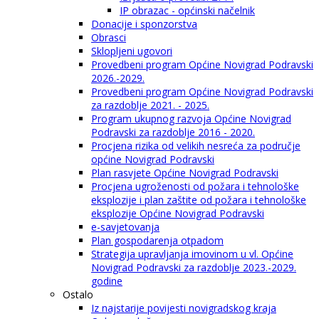
IP obrazac - općinski načelnik
Donacije i sponzorstva
Obrasci
Sklopljeni ugovori
Provedbeni program Općine Novigrad Podravski
2026.-2029.
Provedbeni program Općine Novigrad Podravski
za razdoblje 2021. - 2025.
Program ukupnog razvoja Općine Novigrad
Podravski za razdoblje 2016 - 2020.
Procjena rizika od velikih nesreća za područje
općine Novigrad Podravski
Plan rasvjete Općine Novigrad Podravski
Procjena ugroženosti od požara i tehnološke
eksplozije i plan zaštite od požara i tehnološke
eksplozije Općine Novigrad Podravski
e-savjetovanja
Plan gospodarenja otpadom
Strategija upravljanja imovinom u vl. Općine
Novigrad Podravski za razdoblje 2023.-2029.
godine
Ostalo
Iz najstarije povijesti novigradskog kraja