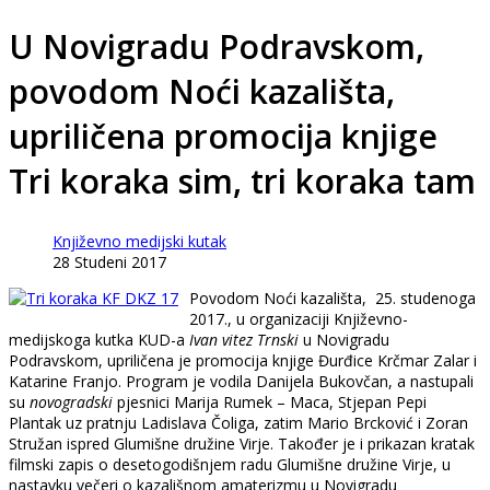
U Novigradu Podravskom,
povodom Noći kazališta,
upriličena promocija knjige
Tri koraka sim, tri koraka tam
Književno medijski kutak
28 Studeni 2017
Povodom Noći kazališta, 25. studenoga
2017., u organizaciji Književno-
medijskoga kutka KUD-a
Ivan vitez Trnski
u Novigradu
Podravskom, upriličena je promocija knjige Đurđice Krčmar Zalar i
Katarine Franjo. Program je vodila Danijela Bukovčan, a nastupali
su
novogradski
pjesnici Marija Rumek – Maca, Stjepan Pepi
Plantak uz pratnju Ladislava Čoliga, zatim Mario Brcković i Zoran
Stružan ispred Glumišne družine Virje. Također je i prikazan kratak
filmski zapis o desetogodišnjem radu Glumišne družine Virje, u
nastavku večeri o kazališnom amaterizmu u Novigradu