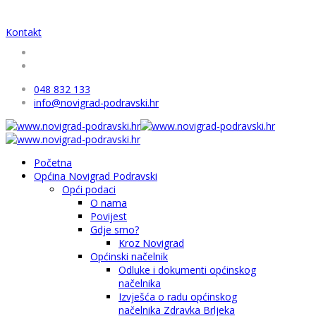
Kontakt
048 832 133
info@novigrad-podravski.hr
Početna
Općina Novigrad Podravski
Opći podaci
O nama
Povijest
Gdje smo?
Kroz Novigrad
Općinski načelnik
Odluke i dokumenti općinskog
načelnika
Izvješća o radu općinskog
načelnika Zdravka Brljeka