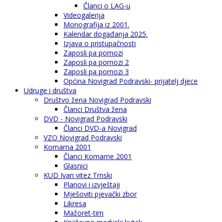
Članci o LAG-u
Videogalerija
Monografija iz 2001.
Kalendar događanja 2025.
Izjava o pristupačnosti
Zaposli pa pomozi
Zaposli pa pomozi 2
Zaposli pa pomozi 3
Općina Novigrad Podravski- prijatelj djece
Udruge i društva
Društvo žena Novigrad Podravski
Članci Društva žena
DVD - Novigrad Podravski
Članci DVD-a Novigrad
VZO Novigrad Podravski
Komarna 2001
Članci Komarne 2001
Glasnici
KUD Ivan vitez Trnski
Planovi i izvještaji
Mješoviti pjevački zbor
Likresa
Mažoret-tim