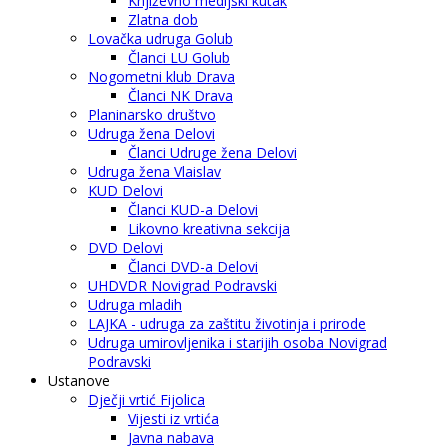
Književno medijski kutak
Zlatna dob
Lovačka udruga Golub
Članci LU Golub
Nogometni klub Drava
Članci NK Drava
Planinarsko društvo
Udruga žena Delovi
Članci Udruge žena Delovi
Udruga žena Vlaislav
KUD Delovi
Članci KUD-a Delovi
Likovno kreativna sekcija
DVD Delovi
Članci DVD-a Delovi
UHDVDR Novigrad Podravski
Udruga mladih
LAJKA - udruga za zaštitu životinja i prirode
Udruga umirovljenika i starijih osoba Novigrad
Podravski
Ustanove
Dječji vrtić Fijolica
Vijesti iz vrtića
Javna nabava