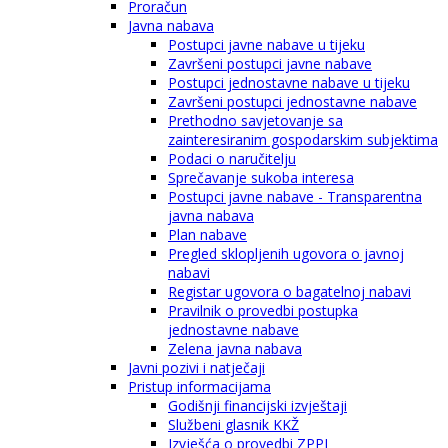
Proračun
Javna nabava
Postupci javne nabave u tijeku
Završeni postupci javne nabave
Postupci jednostavne nabave u tijeku
Završeni postupci jednostavne nabave
Prethodno savjetovanje sa
zainteresiranim gospodarskim subjektima
Podaci o naručitelju
Sprečavanje sukoba interesa
Postupci javne nabave - Transparentna
javna nabava
Plan nabave
Pregled sklopljenih ugovora o javnoj
nabavi
Registar ugovora o bagatelnoj nabavi
Pravilnik o provedbi postupka
jednostavne nabave
Zelena javna nabava
Javni pozivi i natječaji
Pristup informacijama
Godišnji financijski izvještaji
Službeni glasnik KKŽ
Izvješća o provedbi ZPPI