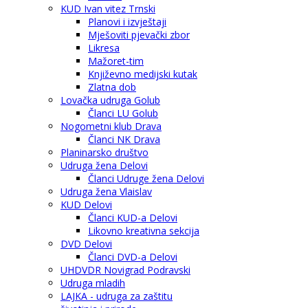
KUD Ivan vitez Trnski
Planovi i izvještaji
Mješoviti pjevački zbor
Likresa
Mažoret-tim
Književno medijski kutak
Zlatna dob
Lovačka udruga Golub
Članci LU Golub
Nogometni klub Drava
Članci NK Drava
Planinarsko društvo
Udruga žena Delovi
Članci Udruge žena Delovi
Udruga žena Vlaislav
KUD Delovi
Članci KUD-a Delovi
Likovno kreativna sekcija
DVD Delovi
Članci DVD-a Delovi
UHDVDR Novigrad Podravski
Udruga mladih
LAJKA - udruga za zaštitu