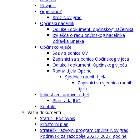
Povijest
Gdje smo?
Kroz Novigrad
Općinski načelnik
Odluke i dokumenti općinskog načelnika
Izvješća o radu općinskog načelnika
Zdravka Brljeka
Općinsko vijeće
Saziv sjednica OV
Zapisnici sa sjednica Općinskog vijeća
Odluke i dokumenti Općinskog vijeća
Radna tijela Općine
Sjednice radnih tijela
Zapisnici sa sjednica radnih
tijela
Jedinstveni upravni odjel
Plan rada JUO
Kontakt
Važni dokumenti
Statut i Poslovnik
Prostorni plan
Strateški razvojni program Općine Novigrad
Podravski za razdoblje 2021.- 2027. godine