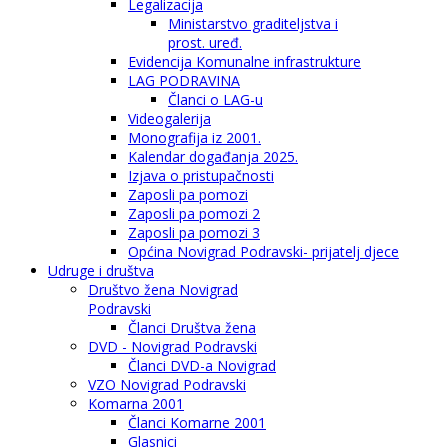
Legalizacija
Ministarstvo graditeljstva i
prost. uređ.
Evidencija Komunalne infrastrukture
LAG PODRAVINA
Članci o LAG-u
Videogalerija
Monografija iz 2001.
Kalendar događanja 2025.
Izjava o pristupačnosti
Zaposli pa pomozi
Zaposli pa pomozi 2
Zaposli pa pomozi 3
Općina Novigrad Podravski- prijatelj djece
Udruge i društva
Društvo žena Novigrad
Podravski
Članci Društva žena
DVD - Novigrad Podravski
Članci DVD-a Novigrad
VZO Novigrad Podravski
Komarna 2001
Članci Komarne 2001
Glasnici