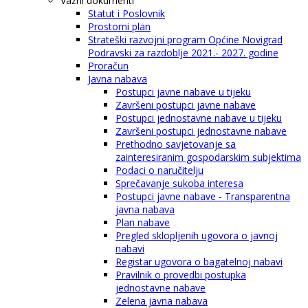
Važni dokumenti
Statut i Poslovnik
Prostorni plan
Strateški razvojni program Općine Novigrad
Podravski za razdoblje 2021.- 2027. godine
Proračun
Javna nabava
Postupci javne nabave u tijeku
Završeni postupci javne nabave
Postupci jednostavne nabave u tijeku
Završeni postupci jednostavne nabave
Prethodno savjetovanje sa
zainteresiranim gospodarskim subjektima
Podaci o naručitelju
Sprečavanje sukoba interesa
Postupci javne nabave - Transparentna
javna nabava
Plan nabave
Pregled sklopljenih ugovora o javnoj
nabavi
Registar ugovora o bagatelnoj nabavi
Pravilnik o provedbi postupka
jednostavne nabave
Zelena javna nabava