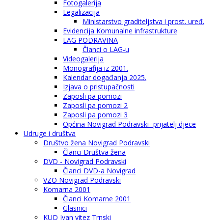
Fotogalerija
Legalizacija
Ministarstvo graditeljstva i prost. uređ.
Evidencija Komunalne infrastrukture
LAG PODRAVINA
Članci o LAG-u
Videogalerija
Monografija iz 2001.
Kalendar događanja 2025.
Izjava o pristupačnosti
Zaposli pa pomozi
Zaposli pa pomozi 2
Zaposli pa pomozi 3
Općina Novigrad Podravski- prijatelj djece
Udruge i društva
Društvo žena Novigrad Podravski
Članci Društva žena
DVD - Novigrad Podravski
Članci DVD-a Novigrad
VZO Novigrad Podravski
Komarna 2001
Članci Komarne 2001
Glasnici
KUD Ivan vitez Trnski