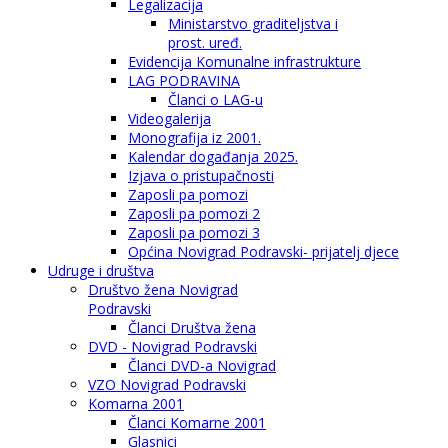
Legalizacija
Ministarstvo graditeljstva i
prost. uređ.
Evidencija Komunalne infrastrukture
LAG PODRAVINA
Članci o LAG-u
Videogalerija
Monografija iz 2001.
Kalendar događanja 2025.
Izjava o pristupačnosti
Zaposli pa pomozi
Zaposli pa pomozi 2
Zaposli pa pomozi 3
Općina Novigrad Podravski- prijatelj djece
Udruge i društva
Društvo žena Novigrad
Podravski
Članci Društva žena
DVD - Novigrad Podravski
Članci DVD-a Novigrad
VZO Novigrad Podravski
Komarna 2001
Članci Komarne 2001
Glasnici