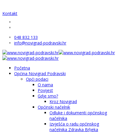
Kontakt
048 832 133
info@novigrad-podravski.hr
Početna
Općina Novigrad Podravski
Opći podaci
O nama
Povijest
Gdje smo?
Kroz Novigrad
Općinski načelnik
Odluke i dokumenti općinskog
načelnika
Izvješća o radu općinskog
načelnika Zdravka Brljeka