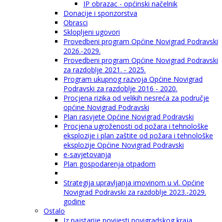
IP obrazac - općinski načelnik
Donacije i sponzorstva
Obrasci
Sklopljeni ugovori
Provedbeni program Općine Novigrad Podravski
2026.-2029.
Provedbeni program Općine Novigrad Podravski
za razdoblje 2021. - 2025.
Program ukupnog razvoja Općine Novigrad
Podravski za razdoblje 2016 - 2020.
Procjena rizika od velikih nesreća za područje
općine Novigrad Podravski
Plan rasvjete Općine Novigrad Podravski
Procjena ugroženosti od požara i tehnološke
eksplozije i plan zaštite od požara i tehnološke
eksplozije Općine Novigrad Podravski
e-savjetovanja
Plan gospodarenja otpadom
Strategija upravljanja imovinom u vl. Općine
Novigrad Podravski za razdoblje 2023.-2029.
godine
Ostalo
Iz najstarije povijesti novigradskog kraja