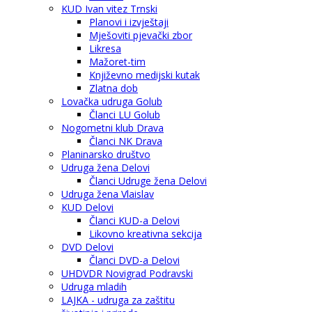
KUD Ivan vitez Trnski
Planovi i izvještaji
Mješoviti pjevački zbor
Likresa
Mažoret-tim
Književno medijski kutak
Zlatna dob
Lovačka udruga Golub
Članci LU Golub
Nogometni klub Drava
Članci NK Drava
Planinarsko društvo
Udruga žena Delovi
Članci Udruge žena Delovi
Udruga žena Vlaislav
KUD Delovi
Članci KUD-a Delovi
Likovno kreativna sekcija
DVD Delovi
Članci DVD-a Delovi
UHDVDR Novigrad Podravski
Udruga mladih
LAJKA - udruga za zaštitu