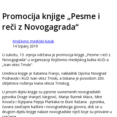
Promocija knjige „Pesme i
reči z Novogagrada“
Književno medijski kutak
14 Srpanj 2019
U subotu, 13. srpnja održana je promocija knjige „Pesme i reči z
Novogagrada“ u organizaciji Književno-medijskog kutka KUD-a
„Ivan vitez Trnski".
Urednica knjige je Katarina Franjo, nakladnik Općina Novigrad
Podravski i KUD Ivan vitez Trnski, a tiskana je povodom 200.
obljetnice rođenja Ivana viteza Trnskog.
U prvom dijelu knjige su pjesme suvremenih novogradskih
pjesnika Drage Vranješ Vargović, Marije Rumek Mace, Mire
Kovača i Stjepana Pepija Plantaka te Đure Rašana - pjesnika,
čuvara zavičajne baštine i novogradskoga govora, dok se u
drugom dijelu knjige nalaze novogradske riječi koje su prizvane u
sjećanje.