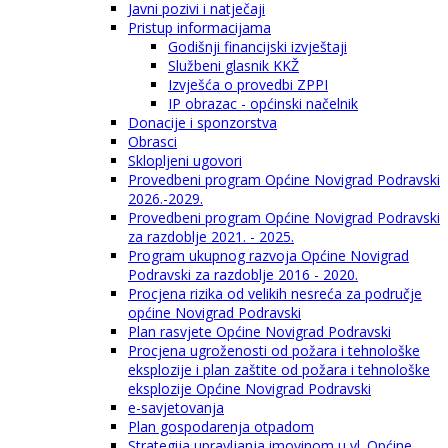
Javni pozivi i natječaji
Pristup informacijama
Godišnji financijski izvještaji
Službeni glasnik KKŽ
Izvješća o provedbi ZPPI
IP obrazac - općinski načelnik
Donacije i sponzorstva
Obrasci
Sklopljeni ugovori
Provedbeni program Općine Novigrad Podravski
2026.-2029.
Provedbeni program Općine Novigrad Podravski
za razdoblje 2021. - 2025.
Program ukupnog razvoja Općine Novigrad
Podravski za razdoblje 2016 - 2020.
Procjena rizika od velikih nesreća za područje
općine Novigrad Podravski
Plan rasvjete Općine Novigrad Podravski
Procjena ugroženosti od požara i tehnološke
eksplozije i plan zaštite od požara i tehnološke
eksplozije Općine Novigrad Podravski
e-savjetovanja
Plan gospodarenja otpadom
Strategija upravljanja imovinom u vl. Općine