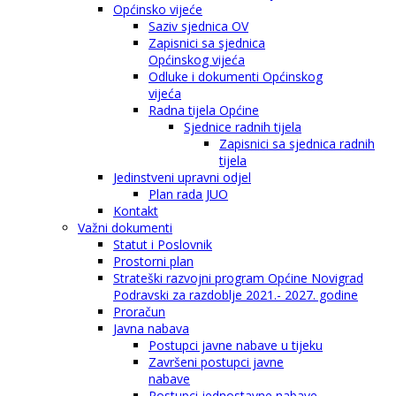
Općinsko vijeće
Saziv sjednica OV
Zapisnici sa sjednica
Općinskog vijeća
Odluke i dokumenti Općinskog
vijeća
Radna tijela Općine
Sjednice radnih tijela
Zapisnici sa sjednica radnih
tijela
Jedinstveni upravni odjel
Plan rada JUO
Kontakt
Važni dokumenti
Statut i Poslovnik
Prostorni plan
Strateški razvojni program Općine Novigrad
Podravski za razdoblje 2021.- 2027. godine
Proračun
Javna nabava
Postupci javne nabave u tijeku
Završeni postupci javne
nabave
Postupci jednostavne nabave