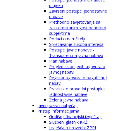
u tijeku
Završeni postupci jednostavne
nabave
Prethodno savjetovanje sa
zainteresiranim gospodarskim
subjektima
Podaci o naručitelju
Sprečavanje sukoba interesa
Postupci javne nabave -
Transparentna javna nabava
Plan nabave
Pregled sklopljenih ugovora o
javnoj nabavi
Registar ugovora o bagatelnoj
nabavi
Pravilnik o provedbi postupka
jednostavne nabave
Zelena javna nabava
Javni pozivi i natječaji
Pristup informacijama
Godišnji financijski izvještaji
Službeni glasnik KKŽ
Izvješća o provedbi ZPPI