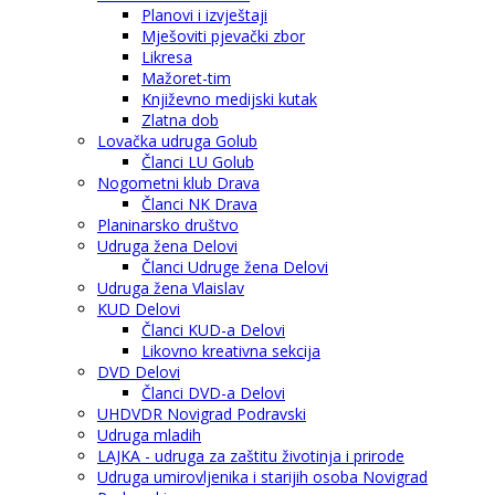
Planovi i izvještaji
Mješoviti pjevački zbor
Likresa
Mažoret-tim
Književno medijski kutak
Zlatna dob
Lovačka udruga Golub
Članci LU Golub
Nogometni klub Drava
Članci NK Drava
Planinarsko društvo
Udruga žena Delovi
Članci Udruge žena Delovi
Udruga žena Vlaislav
KUD Delovi
Članci KUD-a Delovi
Likovno kreativna sekcija
DVD Delovi
Članci DVD-a Delovi
UHDVDR Novigrad Podravski
Udruga mladih
LAJKA - udruga za zaštitu životinja i prirode
Udruga umirovljenika i starijih osoba Novigrad