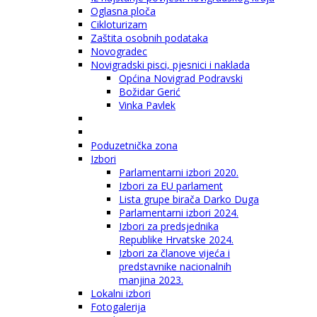
Oglasna ploča
Cikloturizam
Zaštita osobnih podataka
Novogradec
Novigradski pisci, pjesnici i naklada
Općina Novigrad Podravski
Božidar Gerić
Vinka Pavlek
Poduzetnička zona
Izbori
Parlamentarni izbori 2020.
Izbori za EU parlament
Lista grupe birača Darko Duga
Parlamentarni izbori 2024.
Izbori za predsjednika
Republike Hrvatske 2024.
Izbori za članove vijeća i
predstavnike nacionalnih
manjina 2023.
Lokalni izbori
Fotogalerija