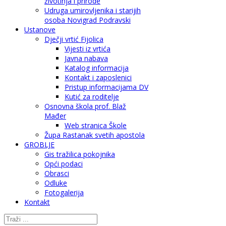
životinja i prirode
Udruga umirovljenika i starijih
osoba Novigrad Podravski
Ustanove
Dječji vrtić Fijolica
Vijesti iz vrtića
Javna nabava
Katalog informacija
Kontakt i zaposlenici
Pristup informacijama DV
Kutić za roditelje
Osnovna škola prof. Blaž
Mađer
Web stranica Škole
Župa Rastanak svetih apostola
GROBLJE
Gis tražilica pokojnika
Opći podaci
Obrasci
Odluke
Fotogalerija
Kontakt