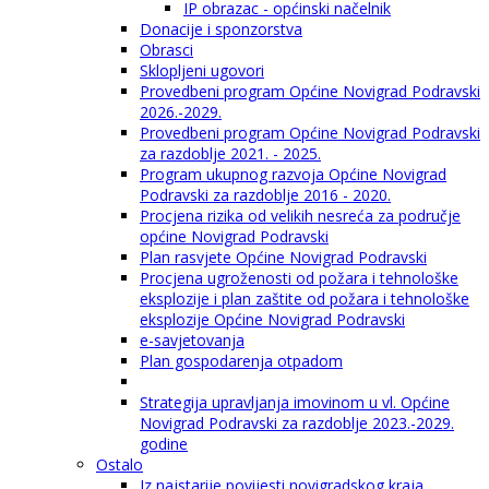
IP obrazac - općinski načelnik
Donacije i sponzorstva
Obrasci
Sklopljeni ugovori
Provedbeni program Općine Novigrad Podravski
2026.-2029.
Provedbeni program Općine Novigrad Podravski
za razdoblje 2021. - 2025.
Program ukupnog razvoja Općine Novigrad
Podravski za razdoblje 2016 - 2020.
Procjena rizika od velikih nesreća za područje
općine Novigrad Podravski
Plan rasvjete Općine Novigrad Podravski
Procjena ugroženosti od požara i tehnološke
eksplozije i plan zaštite od požara i tehnološke
eksplozije Općine Novigrad Podravski
e-savjetovanja
Plan gospodarenja otpadom
Strategija upravljanja imovinom u vl. Općine
Novigrad Podravski za razdoblje 2023.-2029.
godine
Ostalo
Iz najstarije povijesti novigradskog kraja