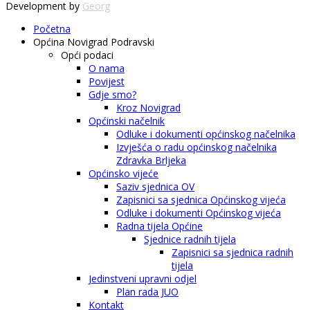
Development by
Georg
Početna
Općina Novigrad Podravski
Opći podaci
O nama
Povijest
Gdje smo?
Kroz Novigrad
Općinski načelnik
Odluke i dokumenti općinskog načelnika
Izvješća o radu općinskog načelnika
Zdravka Brljeka
Općinsko vijeće
Saziv sjednica OV
Zapisnici sa sjednica Općinskog vijeća
Odluke i dokumenti Općinskog vijeća
Radna tijela Općine
Sjednice radnih tijela
Zapisnici sa sjednica radnih
tijela
Jedinstveni upravni odjel
Plan rada JUO
Kontakt