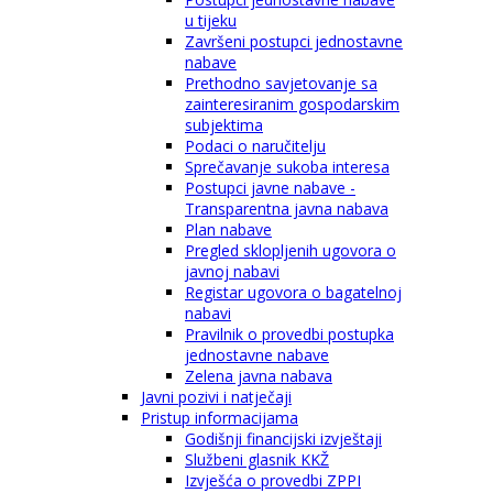
u tijeku
Završeni postupci jednostavne
nabave
Prethodno savjetovanje sa
zainteresiranim gospodarskim
subjektima
Podaci o naručitelju
Sprečavanje sukoba interesa
Postupci javne nabave -
Transparentna javna nabava
Plan nabave
Pregled sklopljenih ugovora o
javnoj nabavi
Registar ugovora o bagatelnoj
nabavi
Pravilnik o provedbi postupka
jednostavne nabave
Zelena javna nabava
Javni pozivi i natječaji
Pristup informacijama
Godišnji financijski izvještaji
Službeni glasnik KKŽ
Izvješća o provedbi ZPPI