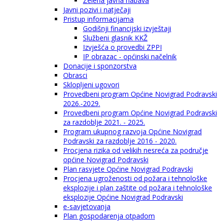
Zelena javna nabava
Javni pozivi i natječaji
Pristup informacijama
Godišnji financijski izvještaji
Službeni glasnik KKŽ
Izvješća o provedbi ZPPI
IP obrazac - općinski načelnik
Donacije i sponzorstva
Obrasci
Sklopljeni ugovori
Provedbeni program Općine Novigrad Podravski
2026.-2029.
Provedbeni program Općine Novigrad Podravski
za razdoblje 2021. - 2025.
Program ukupnog razvoja Općine Novigrad
Podravski za razdoblje 2016 - 2020.
Procjena rizika od velikih nesreća za područje
općine Novigrad Podravski
Plan rasvjete Općine Novigrad Podravski
Procjena ugroženosti od požara i tehnološke
eksplozije i plan zaštite od požara i tehnološke
eksplozije Općine Novigrad Podravski
e-savjetovanja
Plan gospodarenja otpadom