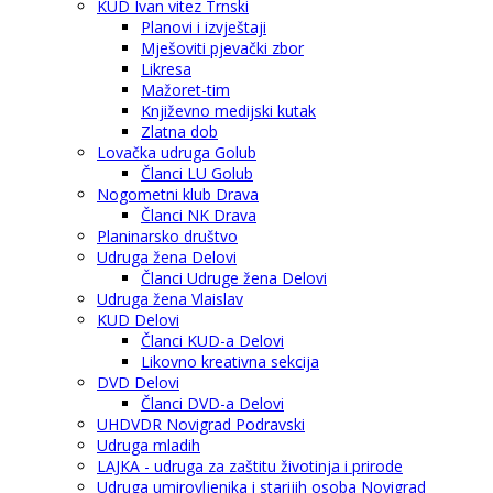
KUD Ivan vitez Trnski
Planovi i izvještaji
Mješoviti pjevački zbor
Likresa
Mažoret-tim
Književno medijski kutak
Zlatna dob
Lovačka udruga Golub
Članci LU Golub
Nogometni klub Drava
Članci NK Drava
Planinarsko društvo
Udruga žena Delovi
Članci Udruge žena Delovi
Udruga žena Vlaislav
KUD Delovi
Članci KUD-a Delovi
Likovno kreativna sekcija
DVD Delovi
Članci DVD-a Delovi
UHDVDR Novigrad Podravski
Udruga mladih
LAJKA - udruga za zaštitu životinja i prirode
Udruga umirovljenika i starijih osoba Novigrad