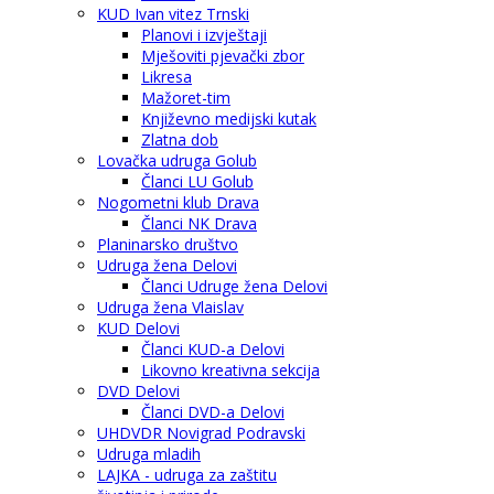
KUD Ivan vitez Trnski
Planovi i izvještaji
Mješoviti pjevački zbor
Likresa
Mažoret-tim
Književno medijski kutak
Zlatna dob
Lovačka udruga Golub
Članci LU Golub
Nogometni klub Drava
Članci NK Drava
Planinarsko društvo
Udruga žena Delovi
Članci Udruge žena Delovi
Udruga žena Vlaislav
KUD Delovi
Članci KUD-a Delovi
Likovno kreativna sekcija
DVD Delovi
Članci DVD-a Delovi
UHDVDR Novigrad Podravski
Udruga mladih
LAJKA - udruga za zaštitu