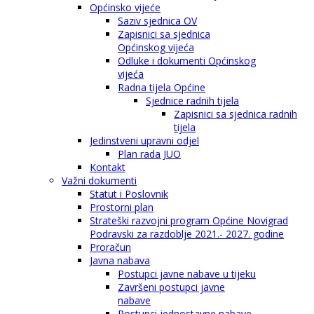
Općinsko vijeće
Saziv sjednica OV
Zapisnici sa sjednica
Općinskog vijeća
Odluke i dokumenti Općinskog
vijeća
Radna tijela Općine
Sjednice radnih tijela
Zapisnici sa sjednica radnih
tijela
Jedinstveni upravni odjel
Plan rada JUO
Kontakt
Važni dokumenti
Statut i Poslovnik
Prostorni plan
Strateški razvojni program Općine Novigrad
Podravski za razdoblje 2021.- 2027. godine
Proračun
Javna nabava
Postupci javne nabave u tijeku
Završeni postupci javne
nabave
Postupci jednostavne nabave