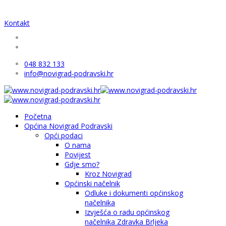
Kontakt
048 832 133
info@novigrad-podravski.hr
Početna
Općina Novigrad Podravski
Opći podaci
O nama
Povijest
Gdje smo?
Kroz Novigrad
Općinski načelnik
Odluke i dokumenti općinskog
načelnika
Izvješća o radu općinskog
načelnika Zdravka Brljeka