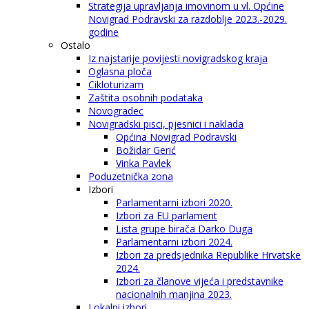
Strategija upravljanja imovinom u vl. Općine
Novigrad Podravski za razdoblje 2023.-2029.
godine
Ostalo
Iz najstarije povijesti novigradskog kraja
Oglasna ploča
Cikloturizam
Zaštita osobnih podataka
Novogradec
Novigradski pisci, pjesnici i naklada
Općina Novigrad Podravski
Božidar Gerić
Vinka Pavlek
Poduzetnička zona
Izbori
Parlamentarni izbori 2020.
Izbori za EU parlament
Lista grupe birača Darko Duga
Parlamentarni izbori 2024.
Izbori za predsjednika Republike Hrvatske
2024.
Izbori za članove vijeća i predstavnike
nacionalnih manjina 2023.
Lokalni izbori