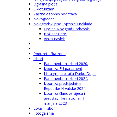
Oglasna ploča
Cikloturizam
Zaštita osobnih podataka
Novogradec
Novigradski pisci, pjesnici i naklada
Općina Novigrad Podravski
Božidar Gerić
Vinka Pavlek
Poduzetnička zona
Izbori
Parlamentarni izbori 2020.
Izbori za EU parlament
Lista grupe birača Darko Duga
Parlamentarni izbori 2024.
Izbori za predsjednika
Republike Hrvatske 2024.
Izbori za članove vijeća i
predstavnike nacionalnih
manjina 2023.
Lokalni izbori
Fotogalerija