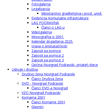
Fotogalerija
Legalizacija
Ministarstvo graditeljstva i prost. uređ.
Evidencija Komunalne infrastrukture
LAG PODRAVINA
Članci o LAG-u
Videogalerija
Monografija iz 2001.
Kalendar događanja 2025.
Izjava o pristupačnosti
Zaposli pa pomozi
Zaposli pa pomozi 2
Zaposli pa pomozi 3
Općina Novigrad Podravski- prijatelj djece
Udruge i društva
Društvo žena Novigrad Podravski
Članci Društva žena
DVD - Novigrad Podravski
Članci DVD-a Novigrad
VZO Novigrad Podravski
Komarna 2001
Članci Komarne 2001
Glasnici