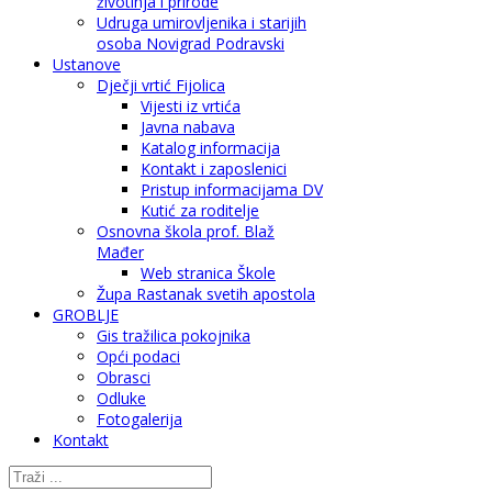
životinja i prirode
Udruga umirovljenika i starijih
osoba Novigrad Podravski
Ustanove
Dječji vrtić Fijolica
Vijesti iz vrtića
Javna nabava
Katalog informacija
Kontakt i zaposlenici
Pristup informacijama DV
Kutić za roditelje
Osnovna škola prof. Blaž
Mađer
Web stranica Škole
Župa Rastanak svetih apostola
GROBLJE
Gis tražilica pokojnika
Opći podaci
Obrasci
Odluke
Fotogalerija
Kontakt