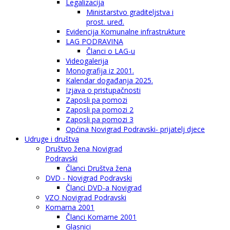
Legalizacija
Ministarstvo graditeljstva i
prost. uređ.
Evidencija Komunalne infrastrukture
LAG PODRAVINA
Članci o LAG-u
Videogalerija
Monografija iz 2001.
Kalendar događanja 2025.
Izjava o pristupačnosti
Zaposli pa pomozi
Zaposli pa pomozi 2
Zaposli pa pomozi 3
Općina Novigrad Podravski- prijatelj djece
Udruge i društva
Društvo žena Novigrad
Podravski
Članci Društva žena
DVD - Novigrad Podravski
Članci DVD-a Novigrad
VZO Novigrad Podravski
Komarna 2001
Članci Komarne 2001
Glasnici