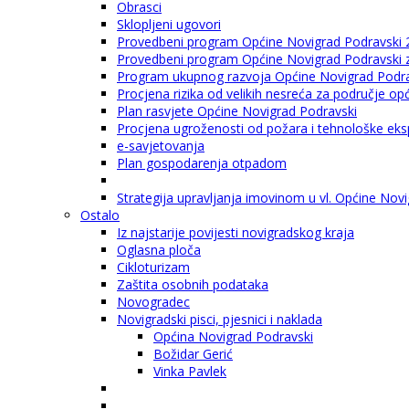
Obrasci
Sklopljeni ugovori
Provedbeni program Općine Novigrad Podravski 
Provedbeni program Općine Novigrad Podravski za
Program ukupnog razvoja Općine Novigrad Podrav
Procjena rizika od velikih nesreća za područje o
Plan rasvjete Općine Novigrad Podravski
Procjena ugroženosti od požara i tehnološke eksp
e-savjetovanja
Plan gospodarenja otpadom
Strategija upravljanja imovinom u vl. Općine Nov
Ostalo
Iz najstarije povijesti novigradskog kraja
Oglasna ploča
Cikloturizam
Zaštita osobnih podataka
Novogradec
Novigradski pisci, pjesnici i naklada
Općina Novigrad Podravski
Božidar Gerić
Vinka Pavlek