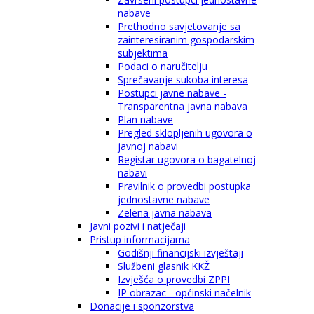
nabave
Prethodno savjetovanje sa
zainteresiranim gospodarskim
subjektima
Podaci o naručitelju
Sprečavanje sukoba interesa
Postupci javne nabave -
Transparentna javna nabava
Plan nabave
Pregled sklopljenih ugovora o
javnoj nabavi
Registar ugovora o bagatelnoj
nabavi
Pravilnik o provedbi postupka
jednostavne nabave
Zelena javna nabava
Javni pozivi i natječaji
Pristup informacijama
Godišnji financijski izvještaji
Službeni glasnik KKŽ
Izvješća o provedbi ZPPI
IP obrazac - općinski načelnik
Donacije i sponzorstva