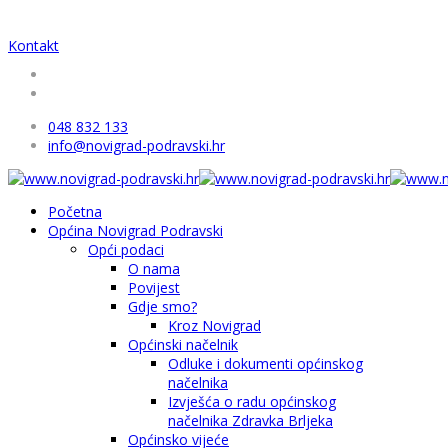
Kontakt
048 832 133
info@novigrad-podravski.hr
Početna
Općina Novigrad Podravski
Opći podaci
O nama
Povijest
Gdje smo?
Kroz Novigrad
Općinski načelnik
Odluke i dokumenti općinskog
načelnika
Izvješća o radu općinskog
načelnika Zdravka Brljeka
Općinsko vijeće