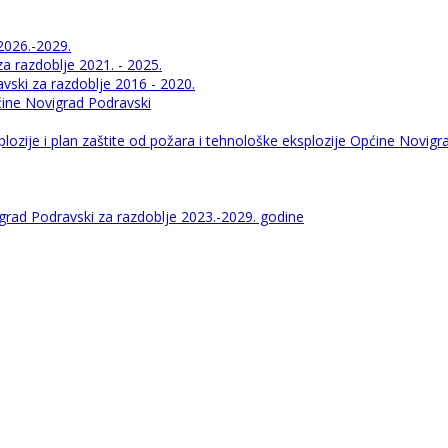
2026.-2029.
 razdoblje 2021. - 2025.
ski za razdoblje 2016 - 2020.
pćine Novigrad Podravski
lozije i plan zaštite od požara i tehnološke eksplozije Općine Novigr
igrad Podravski za razdoblje 2023.-2029. godine