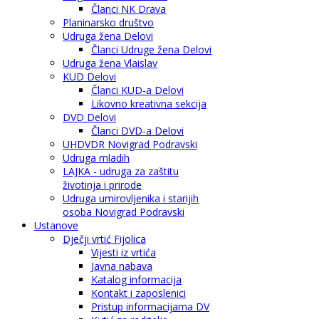
Članci NK Drava
Planinarsko društvo
Udruga žena Delovi
Članci Udruge žena Delovi
Udruga žena Vlaislav
KUD Delovi
Članci KUD-a Delovi
Likovno kreativna sekcija
DVD Delovi
Članci DVD-a Delovi
UHDVDR Novigrad Podravski
Udruga mladih
LAJKA - udruga za zaštitu
životinja i prirode
Udruga umirovljenika i starijih
osoba Novigrad Podravski
Ustanove
Dječji vrtić Fijolica
Vijesti iz vrtića
Javna nabava
Katalog informacija
Kontakt i zaposlenici
Pristup informacijama DV