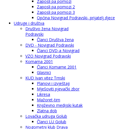
Zaposli pa pomozi
Zaposli pa pomozi 2
Zaposli pa pomozi 3
Općina Novigrad Podravski- prijatelj djece
Udruge i društva
Društvo žena Novigrad
Podravski
Članci Društva žena
DVD - Novigrad Podravski
Članci DVD-a Novigrad
VZO Novigrad Podravski
Komarna 2001
Članci Komarne 2001
Glasnici
KUD Ivan vitez Trnski
Planovi i izvještaji
Mješoviti pjevački zbor
Likresa
Mažoret-tim
Književno medijski kutak
Zlatna dob
Lovačka udruga Golub
Članci LU Golub
Nogometni klub Drava