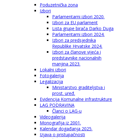
Poduzetnička zona
Izbori
Parlamentarni izbori 2020.
Izbori za EU parlament
Lista grupe birača Darko Duga
Parlamentarni izbori 2024.
Izbori za predsjednika
Republike Hrvatske 2024.
Izbori za članove vijeća i
predstavnike nacionalnih
manjina 2023.
Lokalni izbori
Fotogalerija
Legalizacija
Ministarstvo graditeljstva i
prost. uređ.
Evidencija Komunalne infrastrukture
LAG PODRAVINA
Članci o LAG-u
Videogalerija
Monografija iz 2001.
Kalendar događanja 2025.
Izjava o pristupačnosti