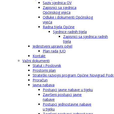
Saziv sjednica OV
Zapisnici sa sjednica
Općinskog vijeća
Odluke i dokumenti Općinskog
vijeća
Radna tijela Općine
Sjednice radnih tijela
Zapisnici sa sjednica radnih
tijela
Jedinstveni upravni odjel
Plan rada JUO
Kontakt
Važni dokumenti
Statut i Poslovnik
Prostorni plan
Strateški razvojni program Općine Novigrad Podra
Proračun
Javna nabava
Postupci javne nabave u tijeku
Završeni postupci javne
nabave
Postupci jednostavne nabave
u tijeku
Završeni postupci jednostavne