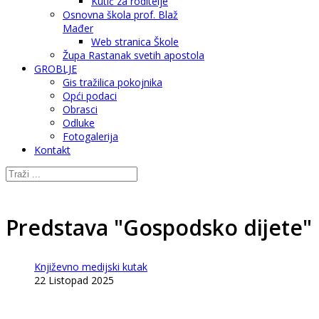
Kutić za roditelje
Osnovna škola prof. Blaž
Mađer
Web stranica Škole
Župa Rastanak svetih apostola
GROBLJE
Gis tražilica pokojnika
Opći podaci
Obrasci
Odluke
Fotogalerija
Kontakt
Predstava "Gospodsko dijete" 
Književno medijski kutak
22 Listopad 2025