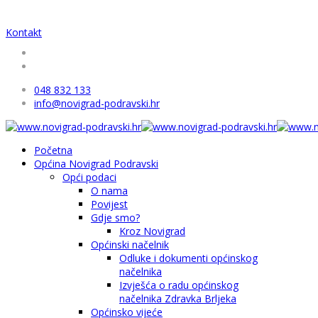
Kontakt
048 832 133
info@novigrad-podravski.hr
Početna
Općina Novigrad Podravski
Opći podaci
O nama
Povijest
Gdje smo?
Kroz Novigrad
Općinski načelnik
Odluke i dokumenti općinskog
načelnika
Izvješća o radu općinskog
načelnika Zdravka Brljeka
Općinsko vijeće