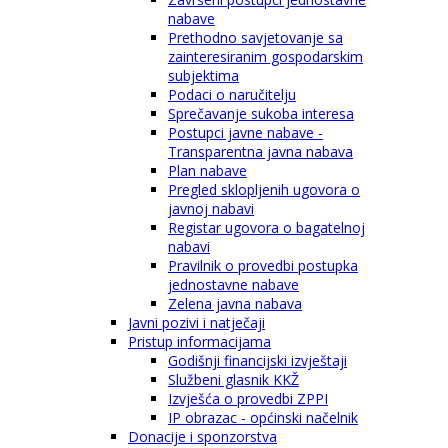
nabave
Prethodno savjetovanje sa
zainteresiranim gospodarskim
subjektima
Podaci o naručitelju
Sprečavanje sukoba interesa
Postupci javne nabave -
Transparentna javna nabava
Plan nabave
Pregled sklopljenih ugovora o
javnoj nabavi
Registar ugovora o bagatelnoj
nabavi
Pravilnik o provedbi postupka
jednostavne nabave
Zelena javna nabava
Javni pozivi i natječaji
Pristup informacijama
Godišnji financijski izvještaji
Službeni glasnik KKŽ
Izvješća o provedbi ZPPI
IP obrazac - općinski načelnik
Donacije i sponzorstva