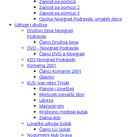
Zaposli pa pomozi
Zaposli pa pomozi 2
Zaposli pa pomozi 3
Općina Novigrad Podravski- prijatelj djece
Udruge i društva
Društvo žena Novigrad
Podravski
Članci Društva žena
DVD - Novigrad Podravski
Članci DVD-a Novigrad
VZO Novigrad Podravski
Komarna 2001
Članci Komarne 2001
Glasnici
KUD Ivan vitez Trnski
Planovi i izvještaji
Mješoviti pjevački zbor
Likresa
Mažoret-tim
Književno medijski kutak
Zlatna dob
Lovačka udruga Golub
Članci LU Golub
Nogometni klub Drava