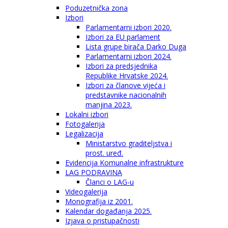
Poduzetnička zona
Izbori
Parlamentarni izbori 2020.
Izbori za EU parlament
Lista grupe birača Darko Duga
Parlamentarni izbori 2024.
Izbori za predsjednika
Republike Hrvatske 2024.
Izbori za članove vijeća i
predstavnike nacionalnih
manjina 2023.
Lokalni izbori
Fotogalerija
Legalizacija
Ministarstvo graditeljstva i
prost. uređ.
Evidencija Komunalne infrastrukture
LAG PODRAVINA
Članci o LAG-u
Videogalerija
Monografija iz 2001.
Kalendar događanja 2025.
Izjava o pristupačnosti