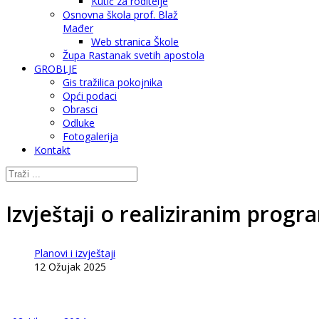
Kutić za roditelje
Osnovna škola prof. Blaž
Mađer
Web stranica Škole
Župa Rastanak svetih apostola
GROBLJE
Gis tražilica pokojnika
Opći podaci
Obrasci
Odluke
Fotogalerija
Kontakt
Izvještaji o realiziranim prog
Planovi i izvještaji
12 Ožujak 2025