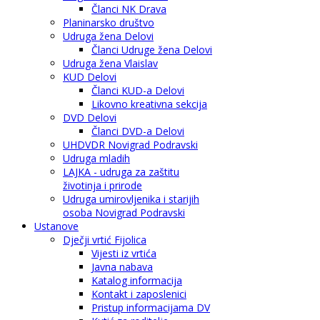
Članci NK Drava
Planinarsko društvo
Udruga žena Delovi
Članci Udruge žena Delovi
Udruga žena Vlaislav
KUD Delovi
Članci KUD-a Delovi
Likovno kreativna sekcija
DVD Delovi
Članci DVD-a Delovi
UHDVDR Novigrad Podravski
Udruga mladih
LAJKA - udruga za zaštitu
životinja i prirode
Udruga umirovljenika i starijih
osoba Novigrad Podravski
Ustanove
Dječji vrtić Fijolica
Vijesti iz vrtića
Javna nabava
Katalog informacija
Kontakt i zaposlenici
Pristup informacijama DV