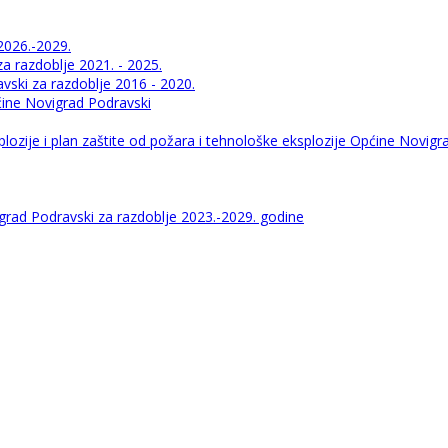
2026.-2029.
 razdoblje 2021. - 2025.
ski za razdoblje 2016 - 2020.
pćine Novigrad Podravski
lozije i plan zaštite od požara i tehnološke eksplozije Općine Novigr
igrad Podravski za razdoblje 2023.-2029. godine