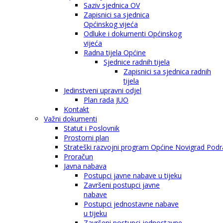
Saziv sjednica OV
Zapisnici sa sjednica
Općinskog vijeća
Odluke i dokumenti Općinskog
vijeća
Radna tijela Općine
Sjednice radnih tijela
Zapisnici sa sjednica radnih
tijela
Jedinstveni upravni odjel
Plan rada JUO
Kontakt
Važni dokumenti
Statut i Poslovnik
Prostorni plan
Strateški razvojni program Općine Novigrad Podra
Proračun
Javna nabava
Postupci javne nabave u tijeku
Završeni postupci javne
nabave
Postupci jednostavne nabave
u tijeku
Završeni postupci jednostavne