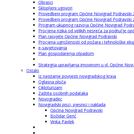
Obrasci
Sklopljeni ugovori
Provedbeni program Općine Novigrad Podravski 
Provedbeni program Općine Novigrad Podravski za
Program ukupnog razvoja Općine Novigrad Podrav
Procjena rizika od velikih nesreća za područje o
Plan rasvjete Općine Novigrad Podravski
Procjena ugroženosti od požara i tehnološke eksp
e-savjetovanja
Plan gospodarenja otpadom
Strategija upravljanja imovinom u vl. Općine Nov
Ostalo
Iz najstarije povijesti novigradskog kraja
Oglasna ploča
Cikloturizam
Zaštita osobnih podataka
Novogradec
Novigradski pisci, pjesnici i naklada
Općina Novigrad Podravski
Božidar Gerić
Vinka Pavlek