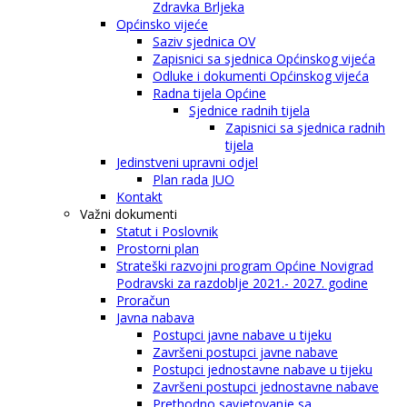
Zdravka Brljeka
Općinsko vijeće
Saziv sjednica OV
Zapisnici sa sjednica Općinskog vijeća
Odluke i dokumenti Općinskog vijeća
Radna tijela Općine
Sjednice radnih tijela
Zapisnici sa sjednica radnih
tijela
Jedinstveni upravni odjel
Plan rada JUO
Kontakt
Važni dokumenti
Statut i Poslovnik
Prostorni plan
Strateški razvojni program Općine Novigrad
Podravski za razdoblje 2021.- 2027. godine
Proračun
Javna nabava
Postupci javne nabave u tijeku
Završeni postupci javne nabave
Postupci jednostavne nabave u tijeku
Završeni postupci jednostavne nabave
Prethodno savjetovanje sa