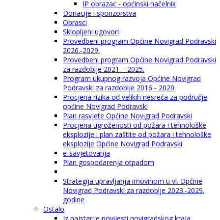
IP obrazac - općinski načelnik
Donacije i sponzorstva
Obrasci
Sklopljeni ugovori
Provedbeni program Općine Novigrad Podravski
2026.-2029.
Provedbeni program Općine Novigrad Podravski
za razdoblje 2021. - 2025.
Program ukupnog razvoja Općine Novigrad
Podravski za razdoblje 2016 - 2020.
Procjena rizika od velikih nesreća za područje
općine Novigrad Podravski
Plan rasvjete Općine Novigrad Podravski
Procjena ugroženosti od požara i tehnološke
eksplozije i plan zaštite od požara i tehnološke
eksplozije Općine Novigrad Podravski
e-savjetovanja
Plan gospodarenja otpadom
Strategija upravljanja imovinom u vl. Općine
Novigrad Podravski za razdoblje 2023.-2029.
godine
Ostalo
Iz najstarije povijesti novigradskog kraja