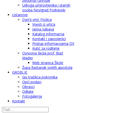
životinja i prirode
Udruga umirovljenika i starijih
osoba Novigrad Podravski
Ustanove
Dječji vrtić Fijolica
Vijesti iz vrtića
Javna nabava
Katalog informacija
Kontakt i zaposlenici
Pristup informacijama DV
Kutić za roditelje
Osnovna škola prof. Blaž
Mađer
Web stranica Škole
Župa Rastanak svetih apostola
GROBLJE
Gis tražilica pokojnika
Opći podaci
Obrasci
Odluke
Fotogalerija
Kontakt