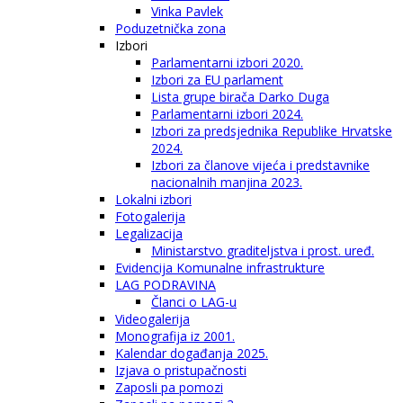
Vinka Pavlek
Poduzetnička zona
Izbori
Parlamentarni izbori 2020.
Izbori za EU parlament
Lista grupe birača Darko Duga
Parlamentarni izbori 2024.
Izbori za predsjednika Republike Hrvatske
2024.
Izbori za članove vijeća i predstavnike
nacionalnih manjina 2023.
Lokalni izbori
Fotogalerija
Legalizacija
Ministarstvo graditeljstva i prost. uređ.
Evidencija Komunalne infrastrukture
LAG PODRAVINA
Članci o LAG-u
Videogalerija
Monografija iz 2001.
Kalendar događanja 2025.
Izjava o pristupačnosti
Zaposli pa pomozi