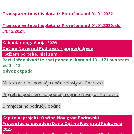
Transparentnost isplata iz Proračuna od 01.01.2022.
Transparentnost isplata iz Proračuna od 01.01.2020. do
31.12.2021.
Kalendar događanja 2026.
Općina Novigrad Podravski- prijatelj djece
"Stižem po tebe, nisi sam"
Reciklažno dvorište radi ponedjeljkom od 13 - 17 i subotom
od 8 - 12
Odvoz otpada
Mrtvozornici na području općine Novigrad Podravski
Pogrebno poduzeće na području općine Novigrad Podravski
Dimnjačar na području općine
Kapitalni projekti Općine Novigrad Podravski
Prezentacija povodom Dana Općine Novigrad Podravski
2025