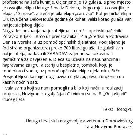
profesionalna šefa kuhinje. Ocjenjeno je 19 gulaša, a prvo mjesto
je osvojila ekipa Udruge žena iz Delova, drugo mjesto osvojila je
ekipa „13.prase“, a treća je bila ekipa „carovka“. Pobjednička ekipa
Društva žena Delovi iduće godine će kuhati veliki kotao gulaša van
natjecateljskog dijela.
Nagrade i priznanja natjecateljima su uručili općinski načelnik
Zdravko Brljek – Brčo uz predstavnika TZ-a „Središnja Podravina
Denisa Ivoreka, a uz pomoć općinskih djelatnica. Podijeljeno je
(od strane organizatora) preko 700 litara gulaša, te gulaši svih
natjecatelja, badava ili ZABADAV, zajedno sa sokovima i
gemištima za osvježenje. Djeca su uživala na napuhancima i
napravama za igru, a stariji u besplatnoj tomboli, koju je
moderirao i vodio, uz pomoć općinske ekipe djelatnika, Brčo.
Posjetitelji su kasnije mogli uživati u glazbi, plesu i druženju do
kasnih noćnih sati.
Hvala svima koji su nam pomogli na bilo koji način u realizaciji
projekta „Novigradska guljašijada“ i vidimo se na 8. „Guljašijadi“
idućeg ljeta!
Tekst i foto:JPC
Udruga hrvatskih dragovoljaca-veterana Domovinskog
rata Novigrad Podravski