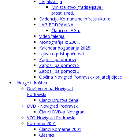
Legalizacija
Ministarstvo graditeljstva i
prost. uređ.
Evidencija Komunalne infrastrukture
LAG PODRAVINA
Članci o LAG-u
Videogalerija
Monografija iz 2001.
Kalendar događanja 2025.
Izjava o pristupačnosti
Zaposli pa pomozi
Zaposli pa pomozi 2
Zaposli pa pomozi 3
Općina Novigrad Podravski- prijatelj djece
Udruge i društva
Društvo žena Novigrad
Podravski
Članci Društva žena
DVD - Novigrad Podravski
Članci DVD-a Novigrad
VZO Novigrad Podravski
Komarna 2001
Članci Komarne 2001
Glasnici