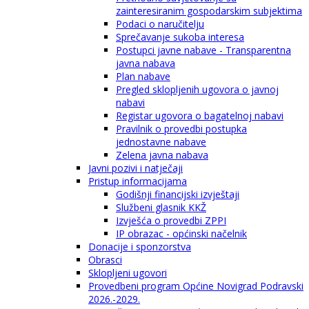
zainteresiranim gospodarskim subjektima
Podaci o naručitelju
Sprečavanje sukoba interesa
Postupci javne nabave - Transparentna
javna nabava
Plan nabave
Pregled sklopljenih ugovora o javnoj
nabavi
Registar ugovora o bagatelnoj nabavi
Pravilnik o provedbi postupka
jednostavne nabave
Zelena javna nabava
Javni pozivi i natječaji
Pristup informacijama
Godišnji financijski izvještaji
Službeni glasnik KKŽ
Izvješća o provedbi ZPPI
IP obrazac - općinski načelnik
Donacije i sponzorstva
Obrasci
Sklopljeni ugovori
Provedbeni program Općine Novigrad Podravski
2026.-2029.