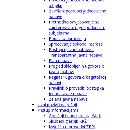
u tijeku
Završeni postupci jednostavne
nabave
Prethodno savjetovanje sa
zainteresiranim gospodarskim
subjektima
Podaci o naručitelju
Sprečavanje sukoba interesa
Postupci javne nabave -
Transparentna javna nabava
Plan nabave
Pregled sklopljenih ugovora o
javnoj nabavi
Registar ugovora o bagatelnoj
nabavi
Pravilnik o provedbi postupka
jednostavne nabave
Zelena javna nabava
Javni pozivi i natječaji
Pristup informacijama
Godišnji financijski izvještaji
Službeni glasnik KKŽ
Izvješća o provedbi ZPPI