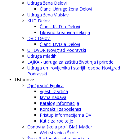
Udruga žena Delovi
Članci Udruge žena Delovi
Udruga žena Vlaislav
KUD Delovi
Članci KUD-a Delovi
Likovno kreativna sekcija
DVD Delovi
Članci DVD-a Delovi
UHDVDR Novigrad Podravski
Udruga mladih
LAJKA - udruga za zaštitu životinja i prirode
Udruga umirovljenika i starijih osoba Novigrad
Podravski
Ustanove
Dječji vrtić Fijolica
Vijesti iz vrtića
Javna nabava
Katalog informacija
Kontakt i zaposlenici
Pristup informacijama DV
Kutić za roditelje
Osnovna škola prof. Blaž Mađer
Web stranica Škole
Župa Rastanak svetih apostola