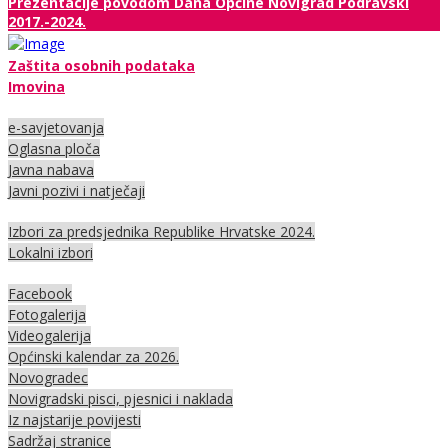
Prezentacije povodom Dana Općine Novigrad Podravski
2017.-2024.
Zaštita osobnih podataka
Imovina
e-savjetovanja
Oglasna ploča
Javna nabava
Javni pozivi i natječaji
Izbori za predsjednika Republike Hrvatske 2024.
Lokalni izbori
Facebook
Fotogalerija
Videogalerija
Općinski kalendar za 2026.
Novogradec
Novigradski pisci, pjesnici i naklada
Iz najstarije povijesti
Sadržaj stranice