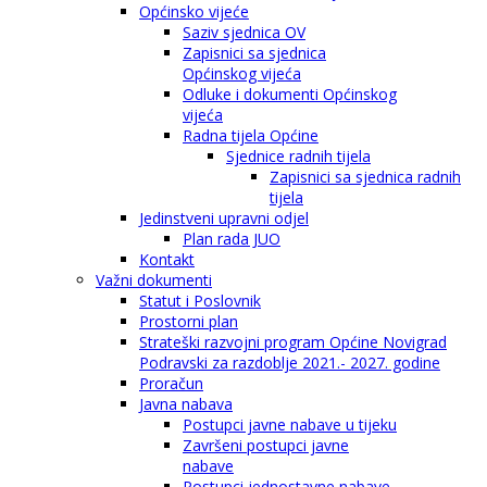
Općinsko vijeće
Saziv sjednica OV
Zapisnici sa sjednica
Općinskog vijeća
Odluke i dokumenti Općinskog
vijeća
Radna tijela Općine
Sjednice radnih tijela
Zapisnici sa sjednica radnih
tijela
Jedinstveni upravni odjel
Plan rada JUO
Kontakt
Važni dokumenti
Statut i Poslovnik
Prostorni plan
Strateški razvojni program Općine Novigrad
Podravski za razdoblje 2021.- 2027. godine
Proračun
Javna nabava
Postupci javne nabave u tijeku
Završeni postupci javne
nabave
Postupci jednostavne nabave