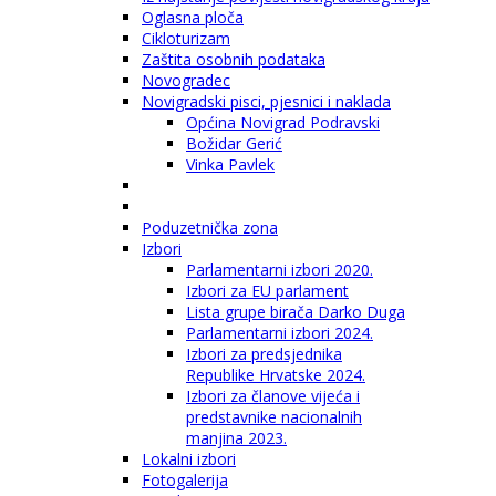
Oglasna ploča
Cikloturizam
Zaštita osobnih podataka
Novogradec
Novigradski pisci, pjesnici i naklada
Općina Novigrad Podravski
Božidar Gerić
Vinka Pavlek
Poduzetnička zona
Izbori
Parlamentarni izbori 2020.
Izbori za EU parlament
Lista grupe birača Darko Duga
Parlamentarni izbori 2024.
Izbori za predsjednika
Republike Hrvatske 2024.
Izbori za članove vijeća i
predstavnike nacionalnih
manjina 2023.
Lokalni izbori
Fotogalerija