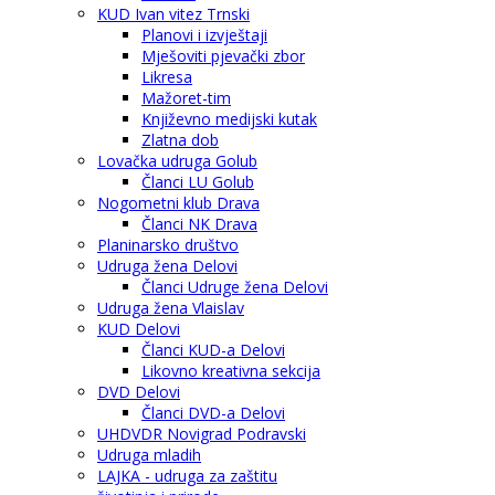
KUD Ivan vitez Trnski
Planovi i izvještaji
Mješoviti pjevački zbor
Likresa
Mažoret-tim
Književno medijski kutak
Zlatna dob
Lovačka udruga Golub
Članci LU Golub
Nogometni klub Drava
Članci NK Drava
Planinarsko društvo
Udruga žena Delovi
Članci Udruge žena Delovi
Udruga žena Vlaislav
KUD Delovi
Članci KUD-a Delovi
Likovno kreativna sekcija
DVD Delovi
Članci DVD-a Delovi
UHDVDR Novigrad Podravski
Udruga mladih
LAJKA - udruga za zaštitu