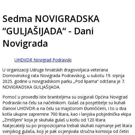
Sedma NOVIGRADSKA
“GULJAŠIJADA“ - Dani
Novigrada
UHDVDR Novigrad Podravski
U organizaciji Udruge hrvatskih dragovoljaca-veterana
Domovinskog rata Novigrada Podravskog, u subotu 19. srpnja
2025. godine u novigradskom parku „Pod lipama“ održana je 7.
NOVIGRADSKA GULJAŠIJADA.
Pomoć u provedbi iste braniteljima su osigurali Općina Novigrad
Podravski na čelu sa načelnikom. Gulaš za posjetitelje su kuhali
članovi UHDVDR-a na čelu sa majstorom Đurinčićem, i to u dva
kotla ukupne zapremine 700 litara, kao i lanjska pobjednička ekipa
„Zmišljeni“ koja je skuhala gulaš u kotlu od 120 litara.
Natjecatelji su po propozicijama trebali skuhati najmanje pet litara
svinjskog gulaša, koji je pak ocjenjivala stručna komisija od četiri