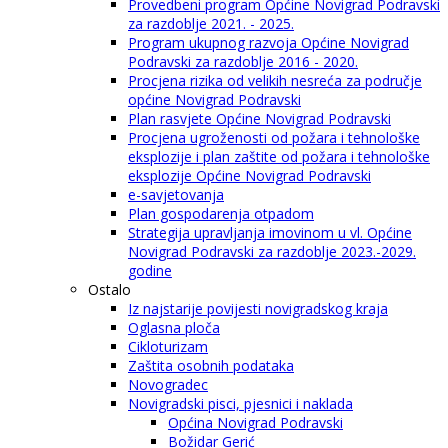
Provedbeni program Općine Novigrad Podravski
za razdoblje 2021. - 2025.
Program ukupnog razvoja Općine Novigrad
Podravski za razdoblje 2016 - 2020.
Procjena rizika od velikih nesreća za područje
općine Novigrad Podravski
Plan rasvjete Općine Novigrad Podravski
Procjena ugroženosti od požara i tehnološke
eksplozije i plan zaštite od požara i tehnološke
eksplozije Općine Novigrad Podravski
e-savjetovanja
Plan gospodarenja otpadom
Strategija upravljanja imovinom u vl. Općine
Novigrad Podravski za razdoblje 2023.-2029.
godine
Ostalo
Iz najstarije povijesti novigradskog kraja
Oglasna ploča
Cikloturizam
Zaštita osobnih podataka
Novogradec
Novigradski pisci, pjesnici i naklada
Općina Novigrad Podravski
Božidar Gerić