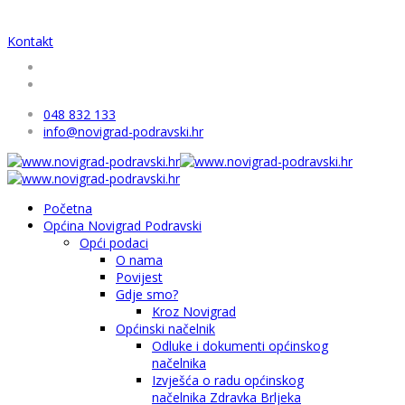
Kontakt
048 832 133
info@novigrad-podravski.hr
Početna
Općina Novigrad Podravski
Opći podaci
O nama
Povijest
Gdje smo?
Kroz Novigrad
Općinski načelnik
Odluke i dokumenti općinskog
načelnika
Izvješća o radu općinskog
načelnika Zdravka Brljeka