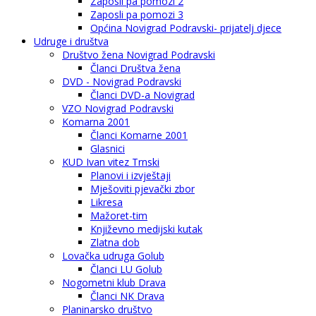
Zaposli pa pomozi 2
Zaposli pa pomozi 3
Općina Novigrad Podravski- prijatelj djece
Udruge i društva
Društvo žena Novigrad Podravski
Članci Društva žena
DVD - Novigrad Podravski
Članci DVD-a Novigrad
VZO Novigrad Podravski
Komarna 2001
Članci Komarne 2001
Glasnici
KUD Ivan vitez Trnski
Planovi i izvještaji
Mješoviti pjevački zbor
Likresa
Mažoret-tim
Književno medijski kutak
Zlatna dob
Lovačka udruga Golub
Članci LU Golub
Nogometni klub Drava
Članci NK Drava
Planinarsko društvo