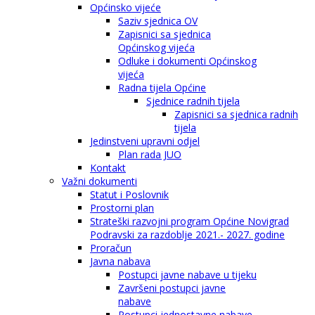
Općinsko vijeće
Saziv sjednica OV
Zapisnici sa sjednica
Općinskog vijeća
Odluke i dokumenti Općinskog
vijeća
Radna tijela Općine
Sjednice radnih tijela
Zapisnici sa sjednica radnih
tijela
Jedinstveni upravni odjel
Plan rada JUO
Kontakt
Važni dokumenti
Statut i Poslovnik
Prostorni plan
Strateški razvojni program Općine Novigrad
Podravski za razdoblje 2021.- 2027. godine
Proračun
Javna nabava
Postupci javne nabave u tijeku
Završeni postupci javne
nabave
Postupci jednostavne nabave