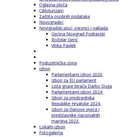
Oglasna ploča
Cikloturizam
Zaštita osobnih podataka
Novogradec
Novigradski pisci, pjesnici i naklada
Općina Novigrad Podravski
Božidar Gerić
Vinka Pavlek
Poduzetnička zona
Izbori
Parlamentarni izbori 2020.
Izbori za EU parlament
Lista grupe birača Darko Duga
Parlamentarni izbori 2024.
Izbori za predsjednika
Republike Hrvatske 2024.
Izbori za članove vijeća i
predstavnike nacionalnih
manjina 2023.
Lokalni izbori
Fotogalerija