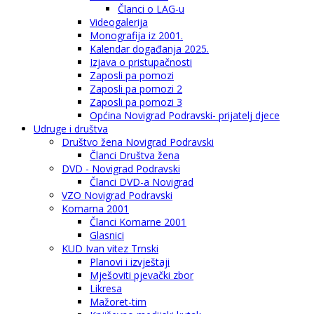
Članci o LAG-u
Videogalerija
Monografija iz 2001.
Kalendar događanja 2025.
Izjava o pristupačnosti
Zaposli pa pomozi
Zaposli pa pomozi 2
Zaposli pa pomozi 3
Općina Novigrad Podravski- prijatelj djece
Udruge i društva
Društvo žena Novigrad Podravski
Članci Društva žena
DVD - Novigrad Podravski
Članci DVD-a Novigrad
VZO Novigrad Podravski
Komarna 2001
Članci Komarne 2001
Glasnici
KUD Ivan vitez Trnski
Planovi i izvještaji
Mješoviti pjevački zbor
Likresa
Mažoret-tim