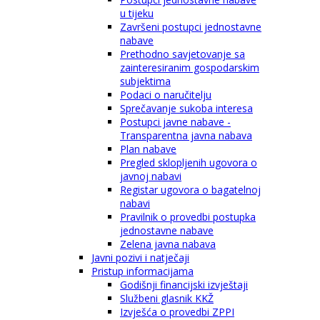
u tijeku
Završeni postupci jednostavne
nabave
Prethodno savjetovanje sa
zainteresiranim gospodarskim
subjektima
Podaci o naručitelju
Sprečavanje sukoba interesa
Postupci javne nabave -
Transparentna javna nabava
Plan nabave
Pregled sklopljenih ugovora o
javnoj nabavi
Registar ugovora o bagatelnoj
nabavi
Pravilnik o provedbi postupka
jednostavne nabave
Zelena javna nabava
Javni pozivi i natječaji
Pristup informacijama
Godišnji financijski izvještaji
Službeni glasnik KKŽ
Izvješća o provedbi ZPPI