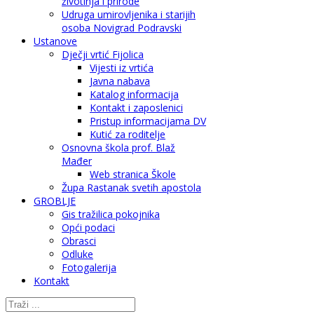
životinja i prirode
Udruga umirovljenika i starijih
osoba Novigrad Podravski
Ustanove
Dječji vrtić Fijolica
Vijesti iz vrtića
Javna nabava
Katalog informacija
Kontakt i zaposlenici
Pristup informacijama DV
Kutić za roditelje
Osnovna škola prof. Blaž
Mađer
Web stranica Škole
Župa Rastanak svetih apostola
GROBLJE
Gis tražilica pokojnika
Opći podaci
Obrasci
Odluke
Fotogalerija
Kontakt