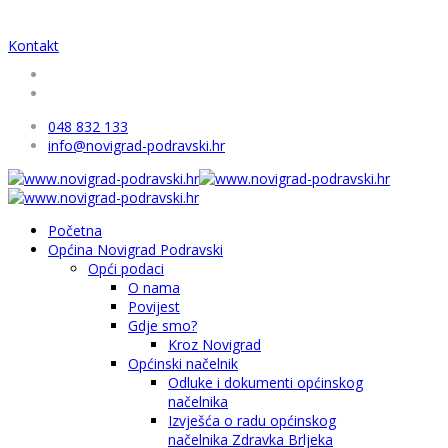
Kontakt
048 832 133
info@novigrad-podravski.hr
Početna
Općina Novigrad Podravski
Opći podaci
O nama
Povijest
Gdje smo?
Kroz Novigrad
Općinski načelnik
Odluke i dokumenti općinskog
načelnika
Izvješća o radu općinskog
načelnika Zdravka Brljeka