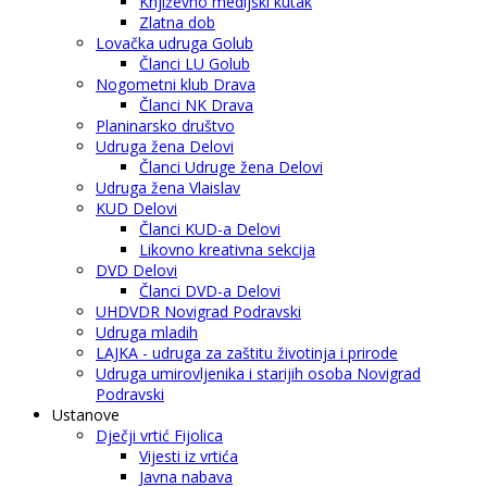
Književno medijski kutak
Zlatna dob
Lovačka udruga Golub
Članci LU Golub
Nogometni klub Drava
Članci NK Drava
Planinarsko društvo
Udruga žena Delovi
Članci Udruge žena Delovi
Udruga žena Vlaislav
KUD Delovi
Članci KUD-a Delovi
Likovno kreativna sekcija
DVD Delovi
Članci DVD-a Delovi
UHDVDR Novigrad Podravski
Udruga mladih
LAJKA - udruga za zaštitu životinja i prirode
Udruga umirovljenika i starijih osoba Novigrad
Podravski
Ustanove
Dječji vrtić Fijolica
Vijesti iz vrtića
Javna nabava