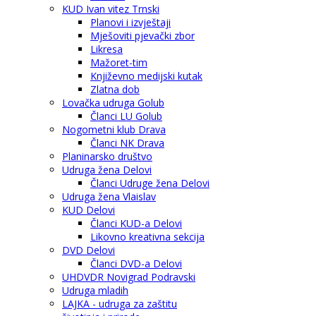
KUD Ivan vitez Trnski
Planovi i izvještaji
Mješoviti pjevački zbor
Likresa
Mažoret-tim
Književno medijski kutak
Zlatna dob
Lovačka udruga Golub
Članci LU Golub
Nogometni klub Drava
Članci NK Drava
Planinarsko društvo
Udruga žena Delovi
Članci Udruge žena Delovi
Udruga žena Vlaislav
KUD Delovi
Članci KUD-a Delovi
Likovno kreativna sekcija
DVD Delovi
Članci DVD-a Delovi
UHDVDR Novigrad Podravski
Udruga mladih
LAJKA - udruga za zaštitu