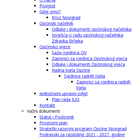
Povijest
Gdje smo?
Kroz Novigrad
Općinski načelnik
Odluke i dokumenti općinskog načelnika
Izvješća o radu općinskog načelnika
Zdravka Brljeka
Općinsko vijeće
Saziv sjednica OV
Zapisnici sa sjednica Općinskog vijeća
Odluke i dokumenti Općinskog vijeća
Radna tijela Općine
Sjednice radnih tijela
Zapisnici sa sjednica radnih
tijela
Jedinstveni upravni odjel
Plan rada JUO
Kontakt
Važni dokumenti
Statut i Poslovnik
Prostorni plan
Strateški razvojni program Općine Novigrad
Podravski za razdoblje 2021.- 2027. godine