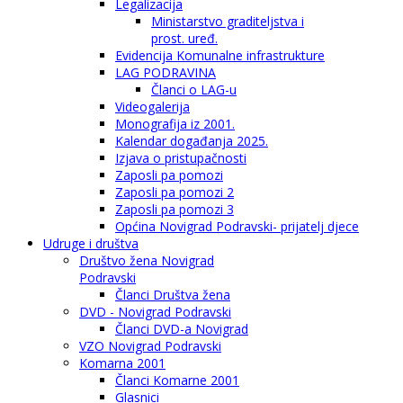
Legalizacija
Ministarstvo graditeljstva i
prost. uređ.
Evidencija Komunalne infrastrukture
LAG PODRAVINA
Članci o LAG-u
Videogalerija
Monografija iz 2001.
Kalendar događanja 2025.
Izjava o pristupačnosti
Zaposli pa pomozi
Zaposli pa pomozi 2
Zaposli pa pomozi 3
Općina Novigrad Podravski- prijatelj djece
Udruge i društva
Društvo žena Novigrad
Podravski
Članci Društva žena
DVD - Novigrad Podravski
Članci DVD-a Novigrad
VZO Novigrad Podravski
Komarna 2001
Članci Komarne 2001
Glasnici