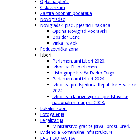
Oglasna ploča
Cikloturizam
Zaštita osobnih podataka
Novogradec
Novigradski pisci, pjesnici i naklada
Općina Novigrad Podravski
Božidar Gerić
Vinka Pavlek
Poduzetnička zona
Izbori
Parlamentarni izbori 2020.
Izbori za EU parlament
Lista grupe birača Darko Duga
Parlamentarni izbori 2024.
Izbori za predsjednika Republike Hrvatske
2024.
Izbori za članove vijeća i predstavnike
nacionalnih manjina 2023.
Lokalni izbori
Fotogalerija
Legalizacija
Ministarstvo graditeljstva i prost. uređ.
Evidencija Komunalne infrastrukture
LAG PODRAVINA