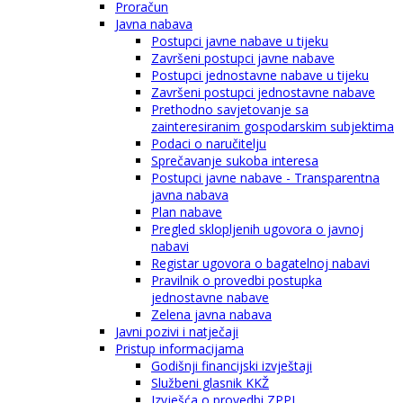
Proračun
Javna nabava
Postupci javne nabave u tijeku
Završeni postupci javne nabave
Postupci jednostavne nabave u tijeku
Završeni postupci jednostavne nabave
Prethodno savjetovanje sa
zainteresiranim gospodarskim subjektima
Podaci o naručitelju
Sprečavanje sukoba interesa
Postupci javne nabave - Transparentna
javna nabava
Plan nabave
Pregled sklopljenih ugovora o javnoj
nabavi
Registar ugovora o bagatelnoj nabavi
Pravilnik o provedbi postupka
jednostavne nabave
Zelena javna nabava
Javni pozivi i natječaji
Pristup informacijama
Godišnji financijski izvještaji
Službeni glasnik KKŽ
Izvješća o provedbi ZPPI