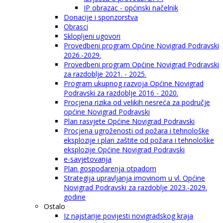
IP obrazac - općinski načelnik
Donacije i sponzorstva
Obrasci
Sklopljeni ugovori
Provedbeni program Općine Novigrad Podravski
2026.-2029.
Provedbeni program Općine Novigrad Podravski
za razdoblje 2021. - 2025.
Program ukupnog razvoja Općine Novigrad
Podravski za razdoblje 2016 - 2020.
Procjena rizika od velikih nesreća za područje
općine Novigrad Podravski
Plan rasvjete Općine Novigrad Podravski
Procjena ugroženosti od požara i tehnološke
eksplozije i plan zaštite od požara i tehnološke
eksplozije Općine Novigrad Podravski
e-savjetovanja
Plan gospodarenja otpadom
Strategija upravljanja imovinom u vl. Općine
Novigrad Podravski za razdoblje 2023.-2029.
godine
Ostalo
Iz najstarije povijesti novigradskog kraja