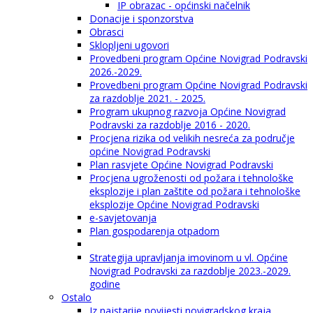
IP obrazac - općinski načelnik
Donacije i sponzorstva
Obrasci
Sklopljeni ugovori
Provedbeni program Općine Novigrad Podravski
2026.-2029.
Provedbeni program Općine Novigrad Podravski
za razdoblje 2021. - 2025.
Program ukupnog razvoja Općine Novigrad
Podravski za razdoblje 2016 - 2020.
Procjena rizika od velikih nesreća za područje
općine Novigrad Podravski
Plan rasvjete Općine Novigrad Podravski
Procjena ugroženosti od požara i tehnološke
eksplozije i plan zaštite od požara i tehnološke
eksplozije Općine Novigrad Podravski
e-savjetovanja
Plan gospodarenja otpadom
Strategija upravljanja imovinom u vl. Općine
Novigrad Podravski za razdoblje 2023.-2029.
godine
Ostalo
Iz najstarije povijesti novigradskog kraja